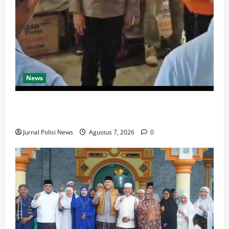
News
Jelang Musim Kemarau, Polres Muratara Perkuat
Mitigasi Karhutbunla
Jurnal Polisi News
Agustus 7, 2026
0