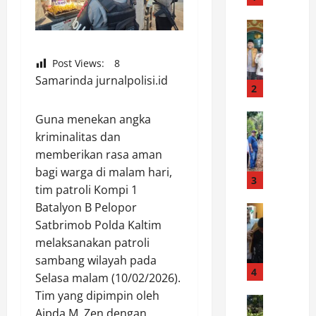
n
g
News
D
M
a
u
Post Views:
8
r
s
Samarinda jurnalpolisi.id
i
i
2
B
m
e
News
Guna menekan angka
K
W
a
e
kriminalitas dan
a
s
m
memberikan rasa aman
r
i
a
bagi warga di malam hari,
g
s
3
r
tim patroli Kompi 1
a
w
a
Batalyon B Pelopor
D
News
a
u
B
Satbrimob Polda Kaltim
e
H
,
u
s
i
melaksanakan patroli
P
p
a
n
o
sambang wilayah pada
a
R
4
g
l
Selasa malam (10/02/2026).
t
e
g
r
Tim yang dipimpin oleh
i
News
j
a
e
Aipda M. Zen dengan
K