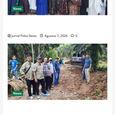
News
Dari Beasiswa Hingga Jaminan Kesehatan, Bupati M.
Syukur: Prioritaskan Warga Kurang Mampu
Jurnal Polisi News
Agustus 7, 2026
0
News
Warga Desa Rejo Sari Berterimakasih dengan Bupati
H M Syukur Box Culvert Jalan Utama Mulai