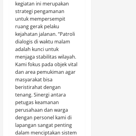
l
7,
Agustus
kegiatan ini merupakan
n
a
2026
7,
strategi pengamanan
P
i
2026
0
untuk mempersempit
a
D
n
0
ruang gerak pelaku
i
g
k
kejahatan jalanan. “Patroli
a
e
dialogis di waktu malam
n
r
adalah kunci untuk
P
j
menjaga stabilitas wilayah.
o
a
Kami fokus pada objek vital
l
k
dan area pemukiman agar
r
a
e
masyarakat bisa
n
s
beristirahat dengan
t
tenang. Sinergi antara
Agustus
a
7,
petugas keamanan
,
2026
perusahaan dan warga
P
dengan personel kami di
0
a
lapangan sangat penting
n
dalam menciptakan sistem
e