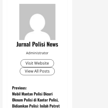
Jurnal Polisi News
Administrator
Visit Website
View All Posts
P
Previous:
Mobil Mantan Polisi Dicuri
o
Oknum Polisi di Kantor Polisi,
Didiamkan Polisi: Inilah Potret