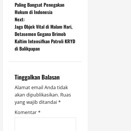
s
Paling Bangsat Penegakan
t
Hukum di Indonesia
Next:
n
Jaga Objek Vital di Malam Hari,
Detasemen Gegana Brimob
a
Kaltim Intensifkan Patroli KRYD
v
di Balikpapan
i
g
Tinggalkan Balasan
a
Alamat email Anda tidak
akan dipublikasikan.
Ruas
t
yang wajib ditandai
*
i
Komentar
*
o