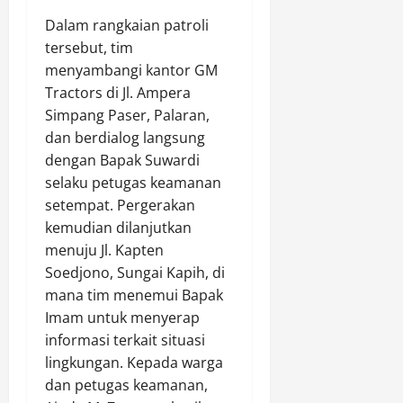
u
i
n
t
a
Dalam rangkaian patroli
r
n
g
i
s
tersebut, tim
T
T
a
M
i
menyambangi kantor GM
i
i
n
.
K
n
Tractors di Jl. Ampera
d
B
S
a
j
a
u
Simpang Paser, Palaran,
y
r
a
k
p
u
dan berdialog langsung
h
u
A
a
k
u
dengan Bapak Suwardi
P
n
t
u
t
selaku petugas keamanan
e
t
i
r
b
setempat. Pergerakan
r
i
H
:
u
kemudian dilanjutkan
k
K
M
P
n
e
menuju Jl. Kapten
r
S
r
l
m
i
Soedjono, Sungai Kapih, di
y
i
a
b
t
u
o
mana tim menemui Bapak
a
i
k
r
Imam untuk menyerap
Agustus
n
k
u
i
7,
informasi terkait situasi
g
,
r
t
2026
lingkungan. Kepada warga
a
P
B
a
dan petugas keamanan,
n
e
0
o
s