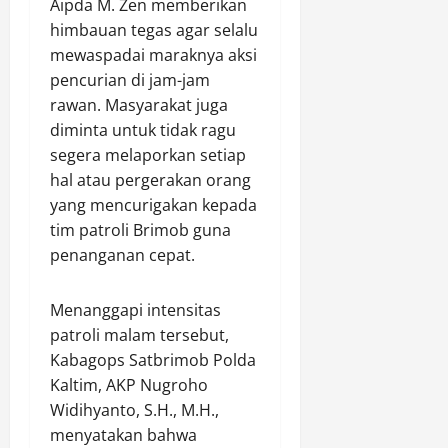
Aipda M. Zen memberikan
J
r
x
k
a
s
himbauan tegas agar selalu
C
a
g
H
u
mewaspadai maraknya aksi
n
u
a
l
W
pencurian di jam-jam
n
r
v
a
rawan. Masyarakat juga
g
u
e
r
diminta untuk tidak ragu
d
s
r
g
segera melaporkan setiap
i
P
t
a
hal atau pergerakan orang
L
r
J
K
a
yang mencurigakan kepada
o
a
u
h
f
l
tim patroli Brimob guna
r
a
e
a
a
penanganan cepat.
n
s
n
n
K
i
U
g
Menanggapi intensitas
e
o
t
M
patroli malam tersebut,
t
n
a
a
a
a
Kabagops Satbrimob Polda
m
m
h
l
a
Kaltim, AKP Nugroho
p
a
M
u
Widihyanto, S.H., M.H.,
n
u
Agustus
menyatakan bahwa
a