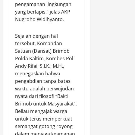
n
pengamanan lingkungan
D
yang berlapis,” jelas AKP
i
Nugroho Widihyanto.
p
r
Sejalan dengan hal
o
y
tersebut, Komandan
e
Satuan (Dansat) Brimob
k
Polda Kaltim, Kombes Pol.
s
Andy Rifai, S.I.K., M.H.,
i
menegaskan bahwa
k
pengabdian tanpa batas
a
waktu adalah perwujudan
n
nyata dari filosofi “Bakti
O
p
Brimob untuk Masyarakat”.
t
Beliau mengajak warga
i
untuk terus memperkuat
m
semangat gotong royong
a
dalam menjaga keamanan