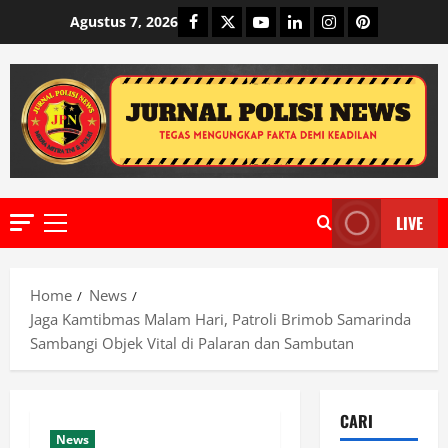
Skip
Facebook
Twitter
Youtube
Linkedin
Instagram
Pinterest
Agustus 7, 2026
to
content
LIVE
Primary
Menu
Home
News
Jaga Kamtibmas Malam Hari, Patroli Brimob Samarinda
Sambangi Objek Vital di Palaran dan Sambutan
CARI
News