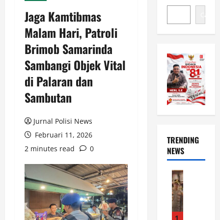
Jaga Kamtibmas
Cari
Malam Hari, Patroli
Brimob Samarinda
Sambangi Objek Vital
di Palaran dan
Sambutan
Jurnal Polisi News
Februari 11, 2026
TRENDING
2 minutes read
0
NEWS
News
J
e
l
a
1