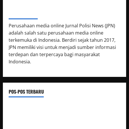
ABOUT AUTHOR
Perusahaan media online Jurnal Polisi News (JPN)
adalah salah satu perusahaan media online
terkemuka di Indonesia. Berdiri sejak tahun 2017,
JPN memiliki visi untuk menjadi sumber informasi
terdepan dan terpercaya bagi masyarakat
Indonesia.
POS-POS TERBARU
Jelang Musim Kemarau, Polres Muratara Perkuat Mitigasi
Karhutbunla
Dari Beasiswa Hingga Jaminan Kesehatan, Bupati M. Syukur: