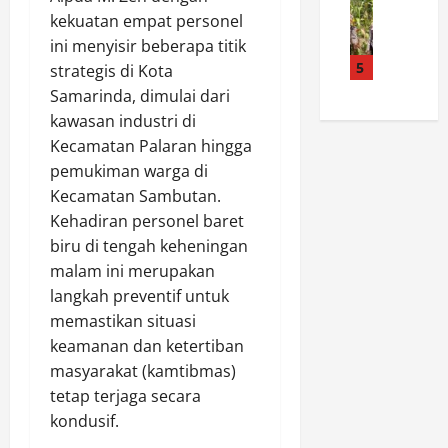
M
o
J
s
kekuatan empat personel
a
.
S
a
M
p
S
ini menyisir beberapa titik
a
m
u
o
y
5
r
strategis di Kota
i
r
l
u
i
n
a
Samarinda, dimulai dari
s
k
B
a
t
kawasan industri di
e
u
e
n
a
Kecamatan Palaran hingga
k
r
r
K
r
pemukiman warga di
B
:
t
e
a
Kecamatan Sambutan.
a
P
e
s
P
l
Kehadiran personel baret
e
r
e
e
i
m
i
biru di tengah keheningan
h
r
k
k
m
a
malam ini merupakan
k
p
a
a
t
u
langkah preventif untuk
a
b
k
a
a
memastikan situasi
p
M
a
n
t
keamanan dan ketertiban
a
e
s
,
M
masyarakat (kamtibmas)
n
r
i
B
i
T
tetap terjaga secara
a
h
u
t
i
n
kondusif.
d
p
i
m
g
e
a
g