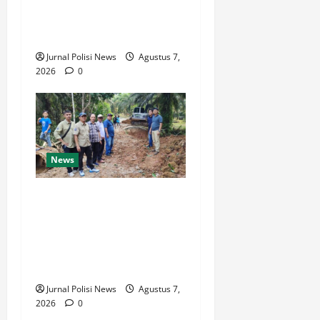
Jaminan Kesehatan, Bupati
M. Syukur: Prioritaskan
Warga Kurang Mampu
Jurnal Polisi News
Agustus 7,
2026
0
News
Warga Desa Rejo Sari
Berterimakasih dengan
Bupati H M Syukur Box
Culvert Jalan Utama Mulai
Dikerjakan
Jurnal Polisi News
Agustus 7,
2026
0