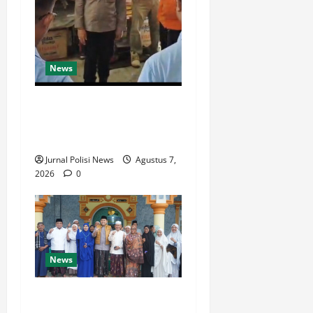
News
Jelang Musim Kemarau,
Polres Muratara Perkuat
Mitigasi Karhutbunla
Jurnal Polisi News
Agustus 7,
2026
0
News
Dari Beasiswa Hingga