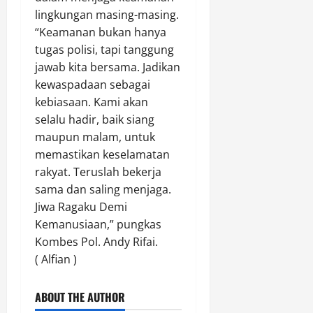
l
lingkungan masing-masing.
“Keamanan bukan hanya
Agustus
tugas polisi, tapi tanggung
7,
2026
jawab kita bersama. Jadikan
kewaspadaan sebagai
0
kebiasaan. Kami akan
selalu hadir, baik siang
maupun malam, untuk
memastikan keselamatan
rakyat. Teruslah bekerja
sama dan saling menjaga.
Jiwa Ragaku Demi
Kemanusiaan,” pungkas
Kombes Pol. Andy Rifai.
( Alfian )
ABOUT THE AUTHOR