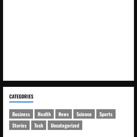
Prioritaskan Warga Kurang Mampu
Warga Desa Rejo Sari Berterimakasih dengan Bupati H M
Syukur Box Culvert Jalan Utama Mulai Dikerjakan
Bupati M. Syukur: Pemkab Merangin Tidak Anti Kritik, Pers
Harus Profesional
Kapolsek Balikpapan Timur Tinjau Perkembangan Jagung di
Lahan Ketahanan Pangan Polresta, Panen Diproyeksikan
Optimal
CATEGORIES
Business
Health
News
Science
Sports
Stories
Tech
Uncategorized