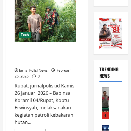
Tech
Babinsa 04/Rupat Bersama
Masyarakat Laksanakan Patroli
Karhutla di Desa Darul Aman
TRENDING
Jurnal Polisi News
Februari
NEWS
26, 2026
0
Rupat, jurnalpolisi.id Kamis
News
26 Januari 2026 – Babinsa
T
Koramil 04/Rupat, Koptu
e
Erwinsyah, melaksanakan
r
u
kegiatan patroli kebakaran
1
n
hutan...
g
News