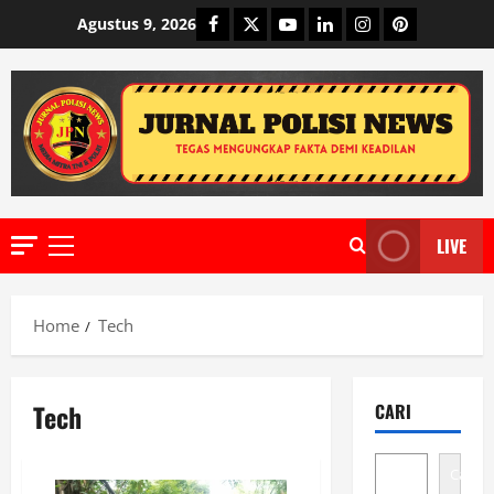
Skip
Facebook
Twitter
Youtube
Linkedin
Instagram
Pinterest
Agustus 9, 2026
to
content
LIVE
Primary
Menu
Home
Tech
Tech
CARI
Cari