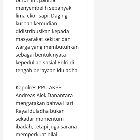
tahun ini, panitia
L
a
a
s
t
menyembelih sebanyak
i
k
l
i
a
n
lima ekor sapi. Daging
s
o
h
d
g
a
g
kurban kemudian
k
i
k
n
i
a
didistribusikan kepada
s
u
a
s
n
t
masyarakat sekitar dan
n
k
K
S
r
warga yang membutuhkan
g
a
e
a
i
sebagai bentuk nyata
a
n
p
m
b
kepedulian sosial Polri di
n
S
a
p
u
tengah perayaan Iduladha.
i
d
a
s
s
a
h
Agustus
i
p
w
6,
d
k
Kapolres PPU AKBP
a
2026
a
i
a
Andreas Alek Danantara
m
r
L
n
0
mengatakan bahwa Hari
M
g
i
a
Raya Iduladha bukan
a
a
n
i
sekadar momentum
k
d
g
r
o
s
ibadah, tetapi juga sarana
k
b
A
p
u
memperkuat nilai
e
n