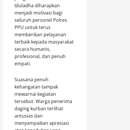
Iduladha diharapkan
6,
0
2026
menjadi motivasi bagi
seluruh personel Polres
0
PPU untuk terus
memberikan pelayanan
terbaik kepada masyarakat
secara humanis,
profesional, dan penuh
empati.
Suasana penuh
kehangatan tampak
mewarnai kegiatan
tersebut. Warga penerima
daging kurban terlihat
antusias dan
menyampaikan apresiasi