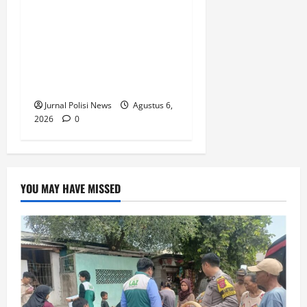
Kapolsek, dan
Bhabinkamtibmas Polsek
Mancak Melaksanakan
Dialogis Kepada warga ds
pasirwaru
Jurnal Polisi News
Agustus 6,
2026
0
YOU MAY HAVE MISSED