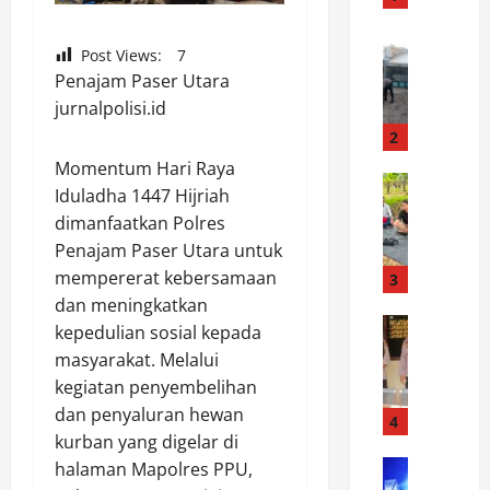
o
s
News
Post Views:
7
B
a
Penajam Paser Utara
h
i
jurnalpolisi.id
a
r
b
b
2
i
e
Momentum Hari Raya
n
News
r
Iduladha 1447 Hijriah
K
k
s
dimanfaatkan Polres
a
a
i
Penajam Paser Utara untuk
p
m
h
o
mempererat kebersamaan
t
3
d
l
i
i
dan meningkatkan
s
News
b
w
kepedulian sosial kepada
J
e
m
i
masyarakat. Melalui
a
k
a
l
kegiatan penyembelihan
g
,
s
a
dan penyaluran hewan
a
d
4
B
y
kurban yang digelar di
K
a
r
a
e
News
n
halaman Mapolres PPU,
i
h
P