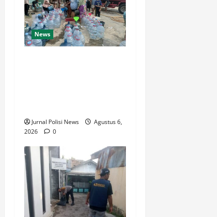
News
Bansos air bersih di wilayah
Tamansari !!! Kapolsek
Pulomerak bersama anggota
distribusikan air bersih ke
warga
Jurnal Polisi News
Agustus 6,
2026
0