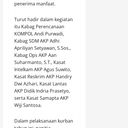
i
penerima manfaat.
i
M
W
u
l
k
a
a
l
a
e
n
r
o
Turut hadir dalam kegiatan
y
t
c
g
m
itu Kabag Perencanaan
a
P
a
a
e
KOMPOL Andi Purwadi,
h
o
k
G
r
Kabag SDM AKP Adhi
a
l
M
o
a
n
Apriliyan Setyawan, S.Sos.,
s
e
t
k
D
e
l
Kabag Ops AKP Aan
o
b
a
k
a
n
Suharmanto, S.T., Kasat
e
l
P
k
g
r
Intelkam AKP Agus Suwito,
a
u
s
R
s
Kasat Reskrim AKP Handry
m
l
a
o
a
Dwi Azhari, Kasat Lantas
M
o
n
y
m
AKP Didik Indria Prasetyo,
e
a
a
o
a
n
serta Kasat Samapta AKP
m
k
n
a
j
p
Wiji Santosa.
a
g
n
a
e
n
B
g
g
l
D
e
g
Dalam pelaksanaan kurban
a
L
i
r
o