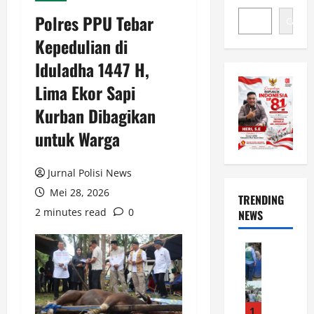
Polres PPU Tebar
Cari
Kepedulian di
Iduladha 1447 H,
Lima Ekor Sapi
Kurban Dibagikan
untuk Warga
Jurnal Polisi News
Mei 28, 2026
TRENDING
2 minutes read
0
NEWS
News
B
a
n
s
1