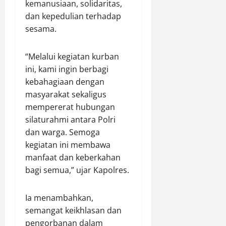
a
n
r
kemanusiaan, solidaritas,
t
s
g
s
dan kepedulian terhadap
i
i
a
i
sesama.
s
r
n
h
i
w
S
k
p
a
“Melalui kegiatan kurban
i
e
a
r
m
w
ini, kami ingin berbagi
s
u
p
a
kebahagiaan dengan
i
a
r
masyarakat sekaligus
G
n
g
Agustus
mempererat hubungan
a
g
a
6,
silaturahmi antara Polri
n
R
2026
dan warga. Semoga
g
a
Agustus
0
g
kegiatan ini membawa
m
6,
u
a
manfaat dan keberkahan
2026
a
n
bagi semua,” ujar Kapolres.
n
0
u
j
Ia menambahkan,
u
Agustus
semangat keikhlasan dan
6,
2026
pengorbanan dalam
Agustus