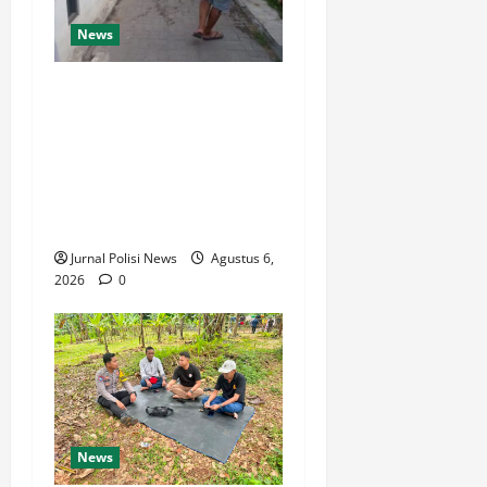
News
Bhabinkamtibmas Bripka
Anto Maulana Bersama
Warga Gotong Royong
Bersihkan Sampah di
Lingkungan Simpang
Ramanuju
Jurnal Polisi News
Agustus 6,
2026
0
News