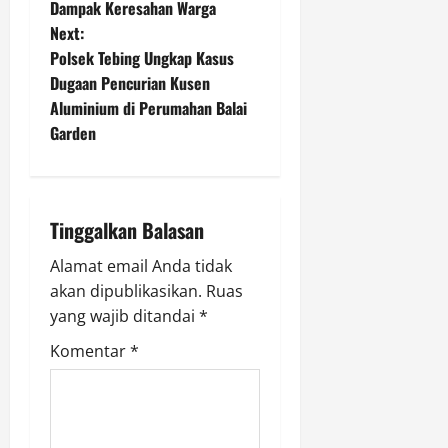
Dampak Keresahan Warga
s
Next:
t
Polsek Tebing Ungkap Kasus
Dugaan Pencurian Kusen
n
Aluminium di Perumahan Balai
Garden
a
v
i
Tinggalkan Balasan
g
Alamat email Anda tidak
akan dipublikasikan.
Ruas
a
yang wajib ditandai
*
t
Komentar
*
i
o