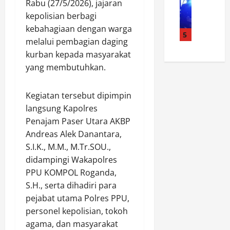
s
B
p
Rabu (27/5/2026), jajaran
T
o
i
h
k
a
kepolisian berbagi
l
a
a
a
m
kebahagiaan dengan warga
s
p
5
b
A
a
melalui pembagian daging
e
s
i
n
n
kurban kepada masyarakat
k
i
n
t
s
A
yang membutuhkan.
a
k
o
a
n
g
a
M
r
y
a
m
a
i
Kegiatan tersebut dipimpin
a
a
t
u
!
langsung Kapolres
r
n
i
l
!
Penajam Paser Utara AKBP
P
,
b
a
!
Andreas Alek Danantara,
a
P
m
n
K
t
S.I.K., M.M., M.Tr.SOU.,
e
a
a
a
r
r
s
didampingi Wakapolres
B
p
o
s
P
e
PPU KOMPOL Roganda,
o
l
o
o
r
l
S.H., serta dihadiri para
i
n
l
s
s
pejabat utama Polres PPU,
K
i
s
a
e
personel kepolisian, tokoh
e
l
e
m
k
agama, dan masyarakat
w
P
k
a
P