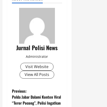
Jurnal Polisi News
Administrator
Visit Website
View All Posts
P
Previous:
Polda Jabar Dalami Konten Viral
o
“Teror Pocong”, Polisi Ingatkan