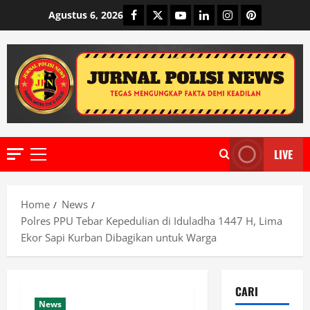
Skip
Facebook
Twitter
Youtube
Linkedin
Instagram
Pinterest
Agustus 6, 2026
to
content
LIVE
Primary
Menu
Home
News
Polres PPU Tebar Kepedulian di Iduladha 1447 H, Lima
Ekor Sapi Kurban Dibagikan untuk Warga
CARI
News