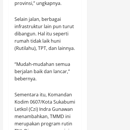
u
s
i
provinsi,” ungkapnya.
m
B
T
s
p
e
u
a
Agustus
a
Selain jalan, berbagai
r
n
6,
s
n
h
2026
t
infrastruktur lain pun turut
i
g
a
a
dibangun. Hal itu seperti
0
T
s
s
rumah tidak laik huni
Agustus
i
i
K
6,
(Rutilahu), TPT, dan lainnya.
g
l
u
2026
a
D
r
S
0
i
“Mudah-mudahan semua
a
a
a
n
berjalan baik dan lancar,”
w
m
g
bebernya.
a
a
d
n
n
a
Sementara itu, Komandan
g
k
r
Kodim 0607/Kota Sukabumi
a
i
n
Letkol (Czi) Indra Gunawan
2
Agustus
6,
4
menambahkan, TMMD ini
2026
J
Agustus
merupakan program rutin
a
6,