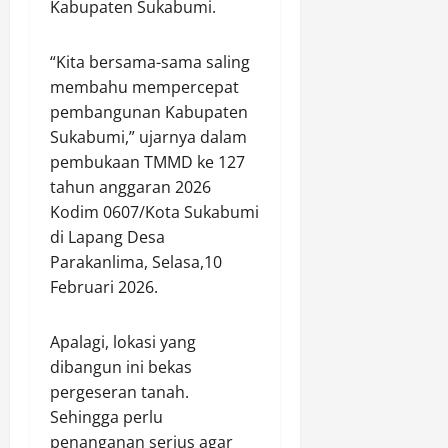
Kabupaten Sukabumi.
l
a
C
s
p
L
t
u
i
e
i
a
r
“Kita bersama-sama saling
K
P
s
n
a
i
a
membahu mempercepat
t
G
s
n
n
pembangunan Kabupaten
r
r
T
e
a
Sukabumi,” ujarnya dalam
i
a
e
r
r
pembukaan TMMD ke 127
k
t
r
j
i
tahun anggaran 2026
,
i
h
a
S
K
Kodim 0607/Kota Sukabumi
s
a
L
e
e
,
d
di Lapang Desa
u
j
m
W
a
a
Parakanlima, Selasa,10
a
a
a
p
r
h
Februari 2026.
c
r
D
B
t
e
g
r
i
e
Apalagi, lokasi yang
t
a
i
a
r
a
A
dibangun ini bekas
v
s
a
n
n
e
pergeseran tanah.
a
P
P
t
r
J
e
Sehingga perlu
a
u
O
a
r
penanganan serius agar