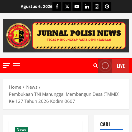
Skip
Facebook
Twitter
Youtube
Linkedin
Instagram
Pinterest
Agustus 6, 2026
to
content
LIVE
Primary
Menu
Home
News
Pembukaan TNI Manunggal Membangun Desa (TMMD)
Ke-127 Tahun 2026 Kodim 0607
CARI
News