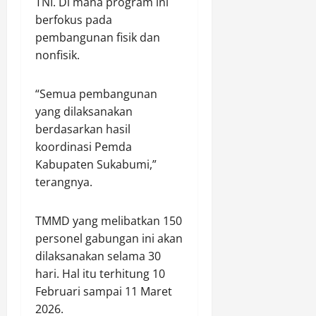
TNI. Di mana program ini
0
m
2026
berfokus pada
0
pembangunan fisik dan
Agustus
nonfisik.
6,
2026
“Semua pembangunan
0
yang dilaksanakan
berdasarkan hasil
koordinasi Pemda
Kabupaten Sukabumi,”
terangnya.
TMMD yang melibatkan 150
personel gabungan ini akan
dilaksanakan selama 30
hari. Hal itu terhitung 10
Februari sampai 11 Maret
2026.