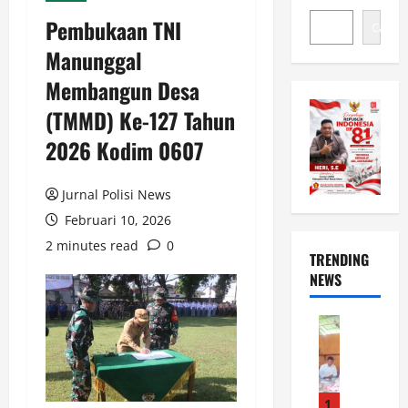
Pembukaan TNI
Cari
Manunggal
Membangun Desa
(TMMD) Ke-127 Tahun
2026 Kodim 0607
Jurnal Polisi News
Februari 10, 2026
2 minutes read
0
TRENDING
NEWS
News
S
i
l
a
1