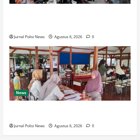
Respons Cepat Polda Kepri Ungkap Kasus Curas
Terhadap Driver Ojek Online Maxim, Pelaku Berhasil
Diamankan
Jurnal Polisi News
Agustus 6, 2026
0
News
Pemdes Balerejo Gelar Cek Kesehatan Gratis, Warga
Antusias Manfaatkan Layanan
Jurnal Polisi News
Agustus 6, 2026
0