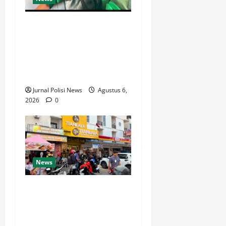
Ketua Komando Feryandi
Tarigan, S.H. Apresiasi
Kinerja Luar Biasa Jajaran
Kepolisian: Kasus Tuntas
Kurang dari 24 Jam
Jurnal Polisi News
Agustus 6,
2026
0
News
Respons Cepat Polda Kepri
Ungkap Kasus Curas
Terhadap Driver Ojek Online