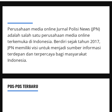
ABOUT AUTHOR
Perusahaan media online Jurnal Polisi News (JPN)
adalah salah satu perusahaan media online
terkemuka di Indonesia. Berdiri sejak tahun 2017,
JPN memiliki visi untuk menjadi sumber informasi
terdepan dan terpercaya bagi masyarakat
Indonesia.
POS-POS TERBARU
Silaturahmi dan Rapat Internal Koperasi Produsen Sape
Panari Sejahtera Perkuat Konsolidasi Organisasi