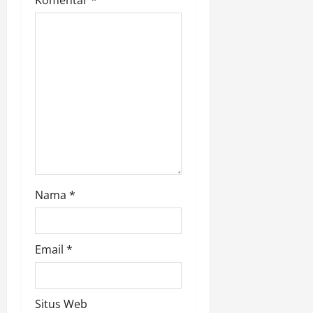
Komentar
*
i
o
n
Nama
*
Email
*
Situs Web