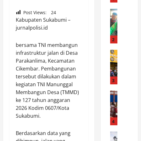
t
u
News
Post Views:
24
K
r
Kabupaten Sukabumi –
e
a
jurnalpolisi.id
t
h
u
m
2
bersama TNI membangun
a
i
K
News
infrastruktur jalan di Desa
d
R
o
a
Parakanlima, Kecamatan
e
m
n
Cikembar. Pembangunan
s
a
R
tersebut dilakukan dalam
p
n
3
a
kegiatan TNI Manunggal
o
d
p
Membangun Desa (TMMD)
n
News
o
a
P
ke 127 tahun anggaran
s
F
t
e
C
e
2026 Kodim 0607/Kota
I
m
e
r
n
Sukabumi.
d
p
4
y
t
e
a
a
e
Berdasarkan data yang
s
News
t
n
r
P