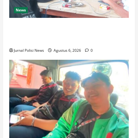
News
Silaturahmi dan Rapat Internal Koperasi Produsen
Sape Panari Sejahtera Perkuat Konsolidasi
Organisasi
Jurnal Polisi News
Agustus 6, 2026
0