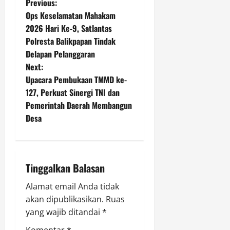
P
Previous:
Ops Keselamatan Mahakam
o
2026 Hari Ke-9, Satlantas
Polresta Balikpapan Tindak
s
Delapan Pelanggaran
t
Next:
Upacara Pembukaan TMMD ke-
n
127, Perkuat Sinergi TNI dan
Pemerintah Daerah Membangun
a
Desa
v
i
Tinggalkan Balasan
g
Alamat email Anda tidak
a
akan dipublikasikan.
Ruas
yang wajib ditandai
*
t