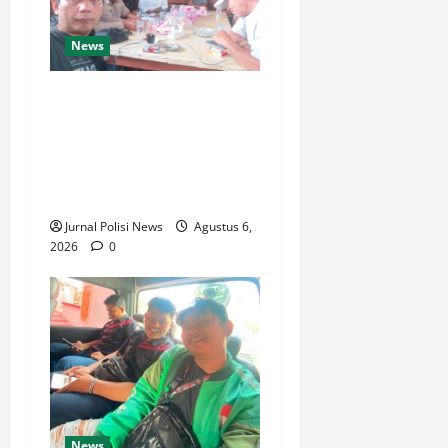
News
Silaturahmi dan Rapat
Internal Koperasi Produsen
Sape Panari Sejahtera
Perkuat Konsolidasi
Organisasi
Jurnal Polisi News
Agustus 6,
2026
0
News