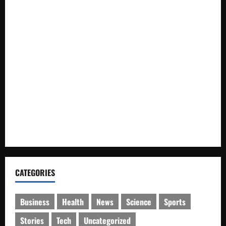
Ketua Komando Feryandi Tarigan, S.H. Apresiasi Kinerja
Luar Biasa Jajaran Kepolisian: Kasus Tuntas Kurang dari 24
Jam
Respons Cepat Polda Kepri Ungkap Kasus Curas Terhadap
Driver Ojek Online Maxim, Pelaku Berhasil Diamankan
Pemdes Balerejo Gelar Cek Kesehatan Gratis, Warga
Antusias Manfaatkan Layanan
Pohon Tumbang Timpa Kabel Listrik, Kemacetan Panjang
Lumpuhkan Jalur Simpang Tiga Sawang
CATEGORIES
Business
Health
News
Science
Sports
Stories
Tech
Uncategorized