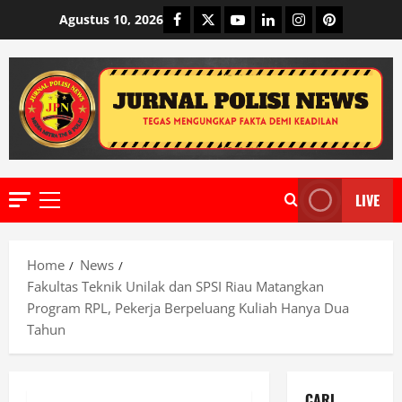
Skip
Facebook
Twitter
Youtube
Linkedin
Instagram
Pinterest
Agustus 10, 2026
to
content
LIVE
Primary
Menu
Home
News
Fakultas Teknik Unilak dan SPSI Riau Matangkan
Program RPL, Pekerja Berpeluang Kuliah Hanya Dua
Tahun
CARI