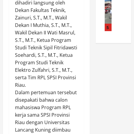
d
News
r
P
k
dihadiri langsung oleh
T
i
s
a
a
Dekan Fakultas Teknik,
a
r
a
w
p
Zainuri, S.T., M.T., Wakil
n
Y
t
a
D
Dekan I Muthia, S.T., M.T.,
g
a
5
u
i
u
Wakil Dekan II Wati Masrul,
a
s
a
K
a
n
S.T., M.T., Ketua Program
i
n
a
P
D
r
d
Studi Teknik Sipil Fitridawsti
r
e
i
M
a
n
Soehardi, S.T., M.T., Ketua
n
n
u
n
a
g
Program Studi Teknik
g
k
K
v
e
Elektro Zulfahri, S.T., M.T.,
i
h
e
a
d
serta Tim RPL SPSI Provinsi
n
t
s
l
a
Riau.
F
a
a
d
r
a
Dalam pertemuan tersebut
d
t
a
N
n
i
disepakati bahwa calon
u
l
a
n
L
a
a
mahasiswa Program RPL
r
i
u
n
m
k
kerja sama SPSI Provinsi
K
b
,
R
o
Riau dengan Universitas
a
i
R
a
t
Lancang Kuning diimbau
u
s
i
n