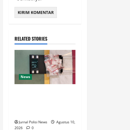
RELATED STORIES
News
Polsek Tambusai Utara
Tangkap Dua Pengedar
Narkotika di Mahato, Sita
Barang Bukti 22 Paket Sabu
Jurnal Polisi News
Agustus 10,
2026
0