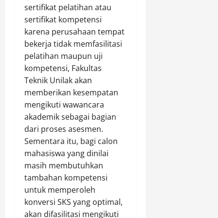
h
m
2026
sertifikat pelatihan atau
a
a
sertifikat kompetensi
n
0
D
Agustus
karena perusahaan tempat
b
10,
a
a
2026
bekerja tidak memfasilitasi
r
t
u
pelatihan maupun uji
0
u
l
kompetensi, Fakultas
S
’
Teknik Unilak akan
e
I
memberikan kesempatan
l
l
mengikuti wawancara
a
m
akademik sebagai bagian
t
i
a
dari proses asesmen.
W
n
Sementara itu, bagi calon
a
P
s
mahasiswa yang dinilai
u
s
masih membutuhkan
n
a
tambahan kompetensi
y
’
untuk memperoleh
a
a
konversi SKS yang optimal,
I
d
akan difasilitasi mengikuti
n
a