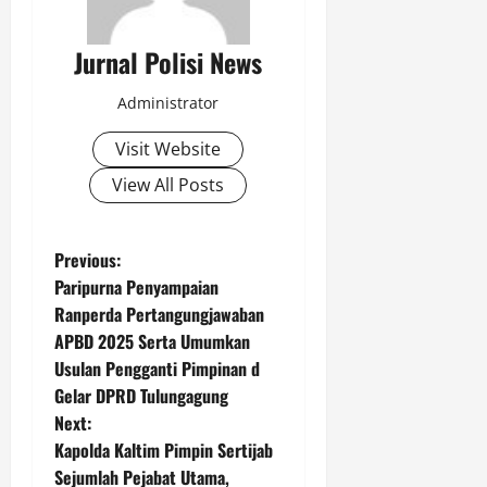
Jurnal Polisi News
Administrator
Visit Website
View All Posts
P
Previous:
Paripurna Penyampaian
o
Ranperda Pertangungjawaban
APBD 2025 Serta Umumkan
s
Usulan Pengganti Pimpinan d
t
Gelar DPRD Tulungagung
Next:
n
Kapolda Kaltim Pimpin Sertijab
Sejumlah Pejabat Utama,