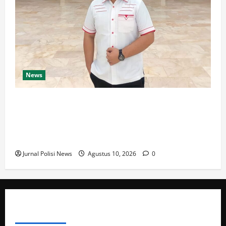
News
Brigadir Yasir Mukhtadi Lubis Batal Jadi
Tersangka.Umar Sagala : Kajari Labuhanbatu Selatan
Punya Integritas dan Semua Sudah Berjalan Dengan
Proses Hukum
Jurnal Polisi News
Agustus 10, 2026
0
ABOUT AUTHOR