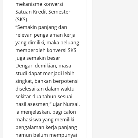
a
m
n
-
mekanisme konversi
g
B
a
S
4
B
Satuan Kredit Semester
i
r
a
P
u
(SKS).
t
S
n
o
k
“Semakin panjang dan
u
a
t
n
t
relevan pengalaman kerja
n
g
a
d
i
yang dimiliki, maka peluang
g
a
i
o
2
M
l
memperoleh konversi SKS
k
2
a
a
juga semakin besar.
P
P
Agustus
k
:
e
a
10,
Dengan demikian, masa
i
K
s
2026
k
studi dapat menjadi lebih
n
a
a
e
singkat, bahkan berpotensi
0
B
j
n
t
diselesaikan dalam waktu
e
a
t
S
sekitar dua tahun sesuai
r
r
r
a
g
hasil asesmen,” ujar Nursal.
i
e
b
e
L
Ia menjelaskan, bagi calon
n
u
l
a
B
mahasiswa yang memiliki
i
b
a
pengalaman kerja panjang
Agustus
a
u
s
10,
namun belum mempunyai
t