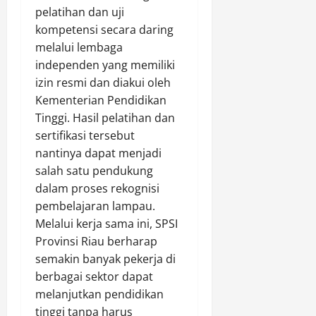
t
pelatihan dan uji
h
e
,
kompetensi secara daring
g
P
melalui lembaga
r
o
independen yang memiliki
i
l
izin resmi dan diakui oleh
t
s
Kementerian Pendidikan
a
e
Tinggi. Hasil pelatihan dan
s
k
d
sertifikasi tersebut
K
a
e
nantinya dapat menjadi
n
p
salah satu pendukung
S
e
dalam proses rekognisi
e
n
pembelajaran lampau.
m
u
Melalui kerja sama ini, SPSI
u
h
Provinsi Riau berharap
a
a
S
semakin banyak pekerja di
n
u
berbagai sektor dapat
P
d
o
melanjutkan pendidikan
a
l
tinggi tanpa harus