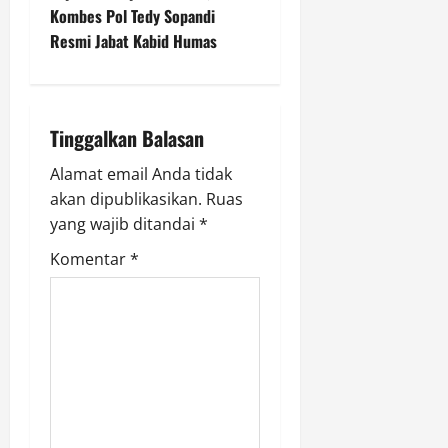
a
Kombes Pol Tedy Sopandi
v
Resmi Jabat Kabid Humas
i
g
Tinggalkan Balasan
a
Alamat email Anda tidak
akan dipublikasikan.
Ruas
t
yang wajib ditandai
*
i
Komentar
*
o
n