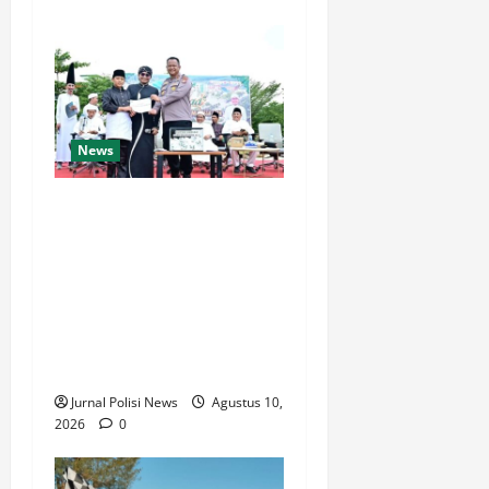
News
Ribuan Santri Gelar Pawai
Karnaval dalam Rangka
Peringatan Milad Ke-4
Pondok Pesantren Basma
Darul ’Ilmi Wassa’adah,
Polsek Kepenuhan Polres
Rohul, Gelar Pengamanan
Jurnal Polisi News
Agustus 10,
2026
0