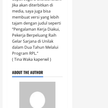
a
H
Jika akan diterbitkan di
n
u
media, saya juga bisa
a
k
n
membuat versi yang lebih
u
tajam dengan judul seperti
m
Agustus
“Pengalaman Kerja Diakui,
10,
Pekerja Berpeluang Raih
2026
Agustus
Gelar Sarjana di Unilak
10,
0
dalam Dua Tahun Melalui
2026
Program RPL.”
0
( Tina Waka kaperwil )
ABOUT THE AUTHOR