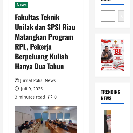
News
Fakultas Teknik
Cari
Unilak dan SPSI Riau
Matangkan Program
RPL, Pekerja
Berpeluang Kuliah
Hanya Dua Tahun
Jurnal Polisi News
Juli 9, 2026
TRENDING
3 minutes read
0
NEWS
News
P
o
l