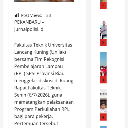
s
1
e
Post Views:
33
k
News
PEKANBARU –
R
T
jurnalpolisi.id
i
a
b
m
u
b
2
Fakultas Teknik Universitas
a
u
Lancang Kuning (Unilak)
n
News
s
bersama Tim Rekognisi
P
S
a
Pembelajaran Lampau
u
a
i
p
n
(RPL) SPSI Provinsi Riau
U
u
t
3
t
menggelar diskusi di Ruang
k
r
a
Rapat Fakultas Teknik,
R
News
i
r
Senin (6/7/2026), guna
B
a
G
a
mematangkan pelaksanaan
r
s
e
T
Program Perkuliahan RPL
i
a
l
a
g
bagi para pekerja.
P
4
a
n
a
e
Pertemuan tersebut
r
g