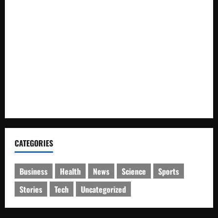
Pupuk Rasa Persatuan dan Kesatuan, Ribuan Peserta Ikuti
Jalan Santai
Brigadir Yasir Mukhtadi Lubis Batal Jadi Tersangka.Umar
Sagala : Kajari Labuhanbatu Selatan Punya Integritas dan
Semua Sudah Berjalan Dengan Proses Hukum
Tangan Dingin Fanni Kaunang Bawa UMKM Pasar Cita Bitung
Makin Bergeliat
CATEGORIES
Business
Health
News
Science
Sports
Stories
Tech
Uncategorized