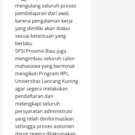
h
r
mengulang seluruh proses
B
e
pembelajaran dari awal,
e
s
karena pengalaman kerja
r
R
yang dimiliki akan diakui
j
o
a
sesuai ketentuan yang
h
l
u
berlaku.
a
l
SPSI Provinsi Riau juga
n
,
mengimbau seluruh calon
D
G
mahasiswa yang berminat
e
e
mengikuti Program RPL
n
l
Universitas Lancang Kuning
g
a
a
agar segera melakukan
r
n
P
pendaftaran dan
P
e
melengkapi seluruh
r
n
persyaratan administrasi
o
g
yang telah diinformasikan
s
a
sehingga proses asesmen
e
m
dapat segera dilaksanakan.
s