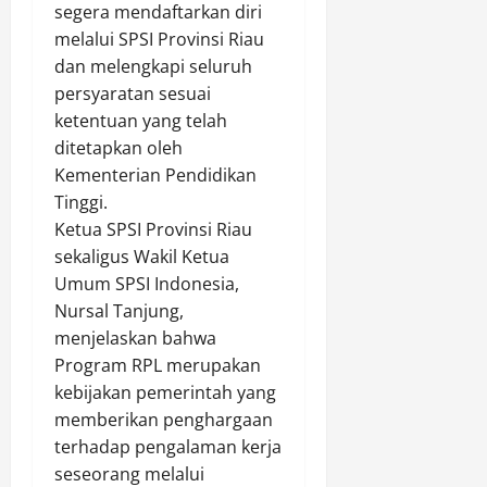
i
segera mendaftarkan diri
n
B
b
g
k
melalui SPSI Provinsi Riau
a
a
u
k
a
n
t
dan melengkapi seluruh
a
a
d
g
a
n
persyaratan sesuai
P
i
B
l
P
e
M
ketentuan yang telah
a
J
e
r
a
ditetapkan oleh
w
a
s
i
h
Kementerian Pendidikan
a
d
e
n
a
Tinggi.
U
i
r
g
t
Ketua SPSI Provinsi Riau
M
T
t
a
o
K
sekaligus Wakil Ketua
e
a
t
,
M
r
I
Umum SPSI Indonesia,
a
S
P
s
k
n
Nursal Tanjung,
i
a
a
u
M
t
menjelaskan bahwa
s
n
t
i
a
Program RPL merupakan
a
g
i
l
B
kebijakan pemerintah yang
r
k
J
a
a
memberikan penghargaan
C
a
a
d
r
i
terhadap pengalaman kerja
.
l
K
a
t
U
seseorang melalui
a
e
n