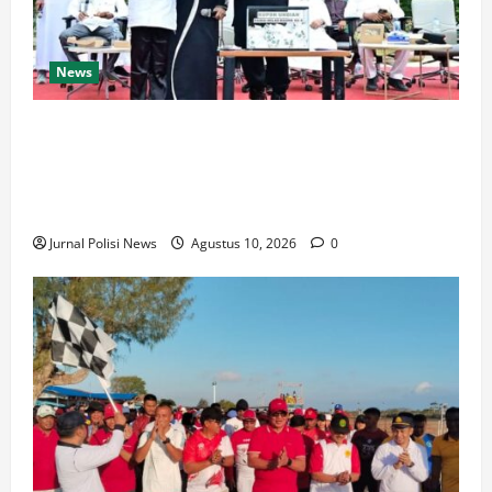
News
Ribuan Santri Gelar Pawai Karnaval dalam Rangka
Peringatan Milad Ke-4 Pondok Pesantren Basma
Darul ’Ilmi Wassa’adah, Polsek Kepenuhan Polres
Rohul, Gelar Pengamanan
Jurnal Polisi News
Agustus 10, 2026
0