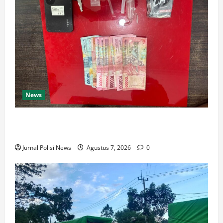
News
Satresnarkoba Polres Rokan Hulu Tangkap Pengedar
Sabu di Rokan IV Koto
Jurnal Polisi News
Agustus 7, 2026
0