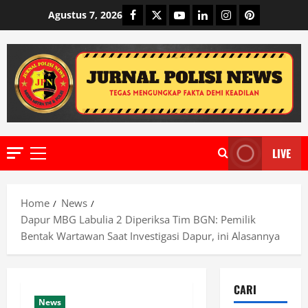
Skip
Facebook
Twitter
Youtube
Linkedin
Instagram
Pinterest
Agustus 7, 2026
to
content
LIVE
Primary
Menu
Home
News
Dapur MBG Labulia 2 Diperiksa Tim BGN: Pemilik
Bentak Wartawan Saat Investigasi Dapur, ini Alasannya
CARI
News