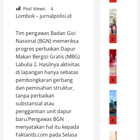
e
Post Views:
4
k
News
Lombok – jurnalpolisi.id
S
S
a
i
m
a
Tim pengawas Badan Gizi
b
n
2
Nasional (BGN) memeriksa
u
t
progres perbaikan Dapur
t
News
a
Makan Bergizi Gratis (MBG)
S
H
r
Labulia 2. Hasilnya aktivitas
a
U
M
t
di lapangan hanya sebatas
T
a
r
K
pembongkaran gerbang
3
r
e
e
t
dan pemisahan struktur,
s
News
m
o
tanpa perbaikan
D
n
e
b
substansial atau
i
a
r
a
penggantian unit dapur
s
r
d
C
baru.Pengawas BGN
h
k
4
e
e
u
menyatakan hal itu kepada
o
k
k
b
News
b
a
Faktantb.com pada Selasa
T
P