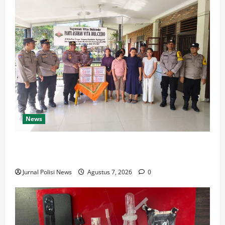
News
Sambut HUT Kemerdekaan RI Ke 81, Polsek Siantar
Marihat Bakti Sosial
Jurnal Polisi News
Agustus 7, 2026
0