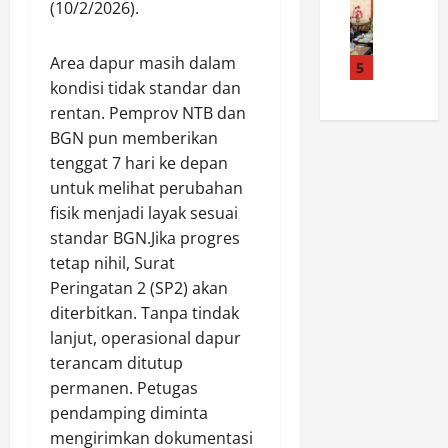
d
a
a
K
(10/2/2026).
e
a
P
n
P
m
n
o
R
A
Area dapur masih dalam
d
S
5
l
I
d
a
kondisi tidak standar dan
a
r
K
a
d
t
e
rentan. Pemprov NTB dan
e
n
a
l
s
8
BGN pun memberikan
y
n
a
R
1
a
tenggat 7 hari ke depan
P
n
o
,
W
untuk melihat perubahan
o
t
k
P
a
fisik menjadi layak sesuai
l
a
a
o
r
standar BGN.Jika progres
r
s
n
l
g
e
tetap nihil, Surat
P
H
s
a
s
o
Peringatan 2 (SP2) akan
u
e
T
R
l
l
k
diterbitkan. Tanpa tindak
i
o
r
u
S
d
lanjut, operasional dapur
k
e
T
i
a
terancam ditutup
a
s
a
a
k
permanen. Petugas
n
R
n
n
S
pendamping diminta
H
o
g
t
a
mengirimkan dokumentasi
u
k
k
a
d