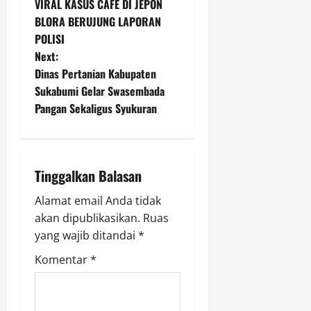
VIRAL KASUS CAFE DI JEPON
o
Agustus
BLORA BERUJUNG LAPORAN
7,
POLISI
s
2026
Next:
0
t
Dinas Pertanian Kabupaten
Sukabumi Gelar Swasembada
n
Pangan Sekaligus Syukuran
a
v
Tinggalkan Balasan
i
Alamat email Anda tidak
g
akan dipublikasikan.
Ruas
yang wajib ditandai
*
a
Komentar
*
t