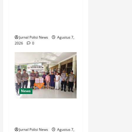
Polsek Siantar Martoba Cek
TKP Adanya Warga Tidak
Sadarkan Diri di Jalan
Darussalam
Jurnal Polisi News
Agustus 7,
2026
0
News
Sambut HUT Kemerdekaan
RI Ke 81, Polsek Siantar
Marihat Bakti Sosial
Jurnal Polisi News
Agustus 7,