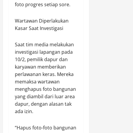
l
a
foto progres setiap sore.
a
r
a
u
n
p
M
r
I
H
P
a
k
Wartawan Diperlakukan
n
u
e
r
a
Kasar Saat Investigasi
t
l
n
i
n
e
u
g
h
D
n
G
e
Saat tim media melakukan
a
i
s
e
d
t
r
investigasi lapangan pada
B
l
a
B
i
10/2, pemilik dapur dan
e
a
r
a
d
karyawan memberikan
r
r
S
k
i
perlawanan keras. Mereka
k
R
a
t
J
memaksa wartawan
o
a
b
i
a
o
menghapus foto bangunan
z
u
S
l
r
i
d
yang diambil dari luar area
o
a
d
a
i
s
dapur, dengan alasan tak
n
i
1
R
i
D
ada izin.
n
4
o
a
a
a
T
k
l
r
“Hapus foto-foto bangunan
s
r
a
u