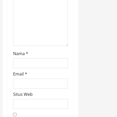
i
o
n
Nama
*
Email
*
Situs Web