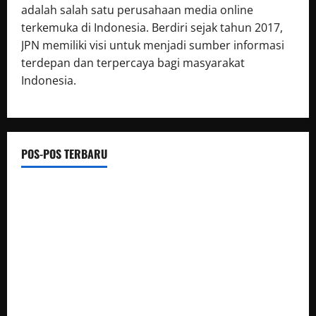
adalah salah satu perusahaan media online
terkemuka di Indonesia. Berdiri sejak tahun 2017,
JPN memiliki visi untuk menjadi sumber informasi
terdepan dan terpercaya bagi masyarakat
Indonesia.
POS-POS TERBARU
Polsek Siantar Martoba Cek TKP Adanya Warga Tidak
Sadarkan Diri di Jalan Darussalam
Sambut HUT Kemerdekaan RI Ke 81, Polsek Siantar Marihat
Bakti Sosial
Satresnarkoba Polres Rokan Hulu Tangkap Pengedar Sabu
di Rokan IV Koto