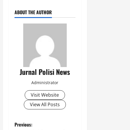
P
r
ABOUT THE AUTHOR
o
g
r
a
m
G
r
e
e
Jurnal Polisi News
n
P
Administrator
o
l
Visit Website
i
c
View All Posts
i
n
g
P
Previous: