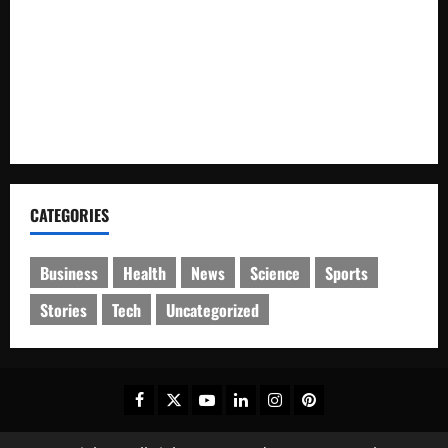
Dishub dan Satlantas Polres Rokan Hulu Gelar Razia 14 Truk
ODOL dan Mobil Penumbar, Ditilang Tidak Memenuhi Aturan
Pemda dan Polres Rokan Hulu Intens Berkoordinasi untuk
Penyusunan Perda Lingkungan dan Penanaman Pohon Guna
Mendukung Program Green Policing
CATEGORIES
Business
Health
News
Science
Sports
Stories
Tech
Uncategorized
Facebook
Twitter
Youtube
Linkedin
Instagram
Pinterest