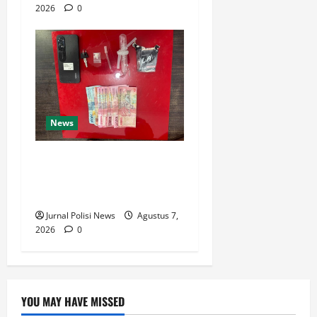
2026
0
News
Satresnarkoba Polres Rokan
Hulu Tangkap Pengedar
Sabu di Rokan IV Koto
Jurnal Polisi News
Agustus 7,
2026
0
YOU MAY HAVE MISSED