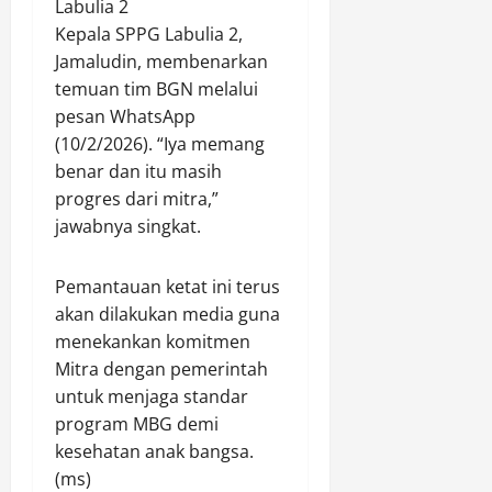
Labulia 2
a
u
Kepala SPPG Labulia 2,
n
h
P
Jamaludin, membenarkan
i
o
A
temuan tim BGN melalui
h
t
pesan WhatsApp
o
u
(10/2/2026). “Iya memang
n
r
benar dan itu masih
G
a
progres dari mitra,”
u
n
jawabnya singkat.
n
a
Agustus
M
7,
Pemantauan ketat ini terus
e
2026
akan dilakukan media guna
n
menekankan komitmen
0
d
Mitra dengan pemerintah
u
untuk menjaga standar
k
u
program MBG demi
n
kesehatan anak bangsa.
g
(ms)