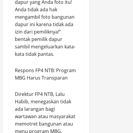
i
u
dapur yang Anda foto itu!
n
s
Agustus
u
k
I
Anda tidak ada hak
s
7,
n
O
V
a
2026
mengambil foto bangunan
t
D
K
l
dapur ini karena tidak ada
u
0
O
o
a
izin dari pemiliknya!”
k
L
t
m
bentak pemilik dapur
P
d
o
sambil mengeluarkan kata-
e
a
Agustus
n
kata tidak pantas.
n
Agustus
7,
y
M
7,
2026
u
o
2026
Respons FP4 NTB: Program
s
b
0
MBG Harus Transparan
0
u
i
n
l
a
P
Direktur FP4 NTB, Lalu
n
e
Habib, menegaskan tidak
P
n
ada larangan bagi
e
u
wartawan atau masyarakat
r
m
memotret bangunan atau
d
b
menu program MBG.
a
a