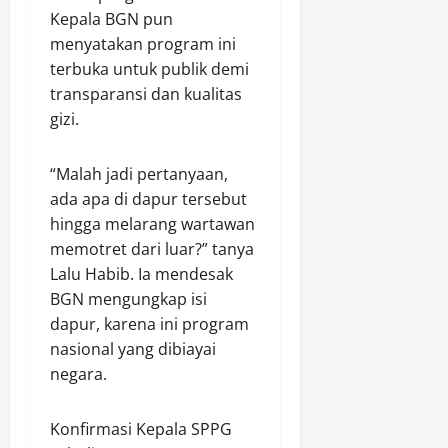
L
Kepala BGN pun
r
i
,
menyatakan program ini
n
D
terbuka untuk publik demi
g
i
transparansi dan kualitas
k
t
gizi.
u
i
n
l
g
“Malah jadi pertanyaan,
a
a
n
ada apa di dapur tersebut
n
g
hingga melarang wartawan
d
T
memotret dari luar?” tanya
a
i
Lalu Habib. Ia mendesak
n
d
BGN mengungkap isi
P
a
dapur, karena ini program
e
k
n
nasional yang dibiayai
M
a
e
negara.
n
m
a
e
Konfirmasi Kepala SPPG
m
n