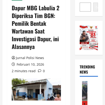
Dapur MBG Labulia 2
Cari
Diperiksa Tim BGN:
Pemilik Bentak
Wartawan Saat
Investigasi Dapur, ini
Alasannya
Jurnal Polisi News
Februari 10, 2026
TRENDING
2 minutes read
0
NEWS
News
P
o
l
s
1