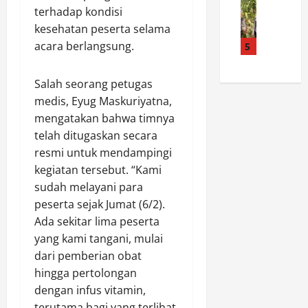
M
o
J
s
terhadap kondisi
a
.
S
a
M
kesehatan peserta selama
p
S
a
m
u
o
y
acara berlangsung.
5
r
i
r
l
u
i
n
a
s
k
B
a
t
Salah seorang petugas
e
u
e
n
a
medis, Eyug Maskuriyatna,
k
r
r
K
r
mengatakan bahwa timnya
B
:
t
e
a
a
telah ditugaskan secara
P
e
s
P
l
e
resmi untuk mendampingi
r
e
e
i
m
i
h
kegiatan tersebut. “Kami
r
k
k
m
a
k
sudah melayani para
p
a
a
t
u
peserta sejak Jumat (6/2).
a
b
k
a
a
Ada sekitar lima peserta
p
M
a
n
t
yang kami tangani, mulai
a
e
s
,
M
dari pemberian obat
n
r
i
B
i
T
a
hingga pertolongan
h
u
t
i
n
d
dengan infus vitamin,
p
i
m
g
e
a
g
terutama bagi yang terlihat