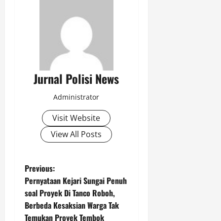
n
D
i
p
r
o
y
Jurnal Polisi News
e
k
Administrator
s
i
Visit Website
k
View All Posts
a
n
O
P
Previous:
p
t
Pernyataan Kejari Sungai Penuh
o
i
soal Proyek Di Tanco Roboh,
m
Berbeda Kesaksian Warga Tak
s
a
Temukan Proyek Tembok