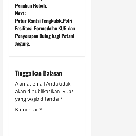
l
t
Penahan Roboh.
Next:
Agustus
n
Putus Rantai Tengkulak,Polri
7,
Fasilitasi Permodalan KUR dan
2026
a
Penyerapan Bulog bagi Petani
0
v
Jagung.
i
g
Tinggalkan Balasan
a
Alamat email Anda tidak
akan dipublikasikan.
Ruas
t
yang wajib ditandai
*
i
Komentar
*
o
n