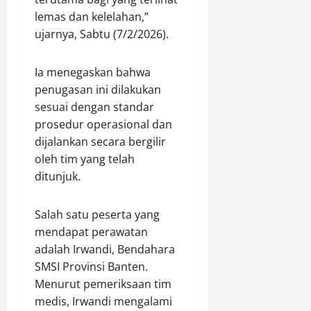
u
i
n
t
a
lemas dan kelelahan,”
r
n
g
i
s
ujarnya, Sabtu (7/2/2026).
T
T
a
M
i
i
i
n
.
K
n
d
Ia menegaskan bahwa
B
S
a
j
a
u
y
penugasan ini dilakukan
r
a
k
p
u
h
sesuai dengan standar
u
A
a
k
u
prosedur operasional dan
P
n
t
u
t
dijalankan secara bergilir
e
t
i
r
b
oleh tim yang telah
r
i
H
:
u
ditunjuk.
k
K
M
P
n
e
r
S
r
l
m
i
y
i
a
Salah satu peserta yang
b
t
u
o
mendapat perawatan
a
i
k
r
Agustus
adalah Irwandi, Bendahara
n
k
u
i
7,
SMSI Provinsi Banten.
g
,
r
t
2026
a
Menurut pemeriksaan tim
P
B
a
n
e
0
medis, Irwandi mengalami
o
s