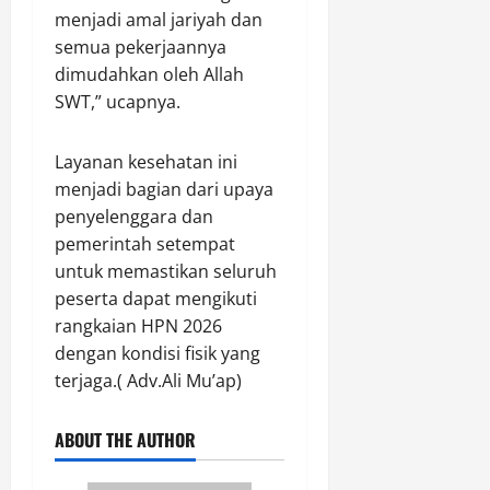
l
7,
Agustus
menjadi amal jariyah dan
n
a
2026
7,
P
semua pekerjaannya
i
2026
0
a
D
dimudahkan oleh Allah
n
0
i
SWT,” ucapnya.
g
k
a
e
Layanan kesehatan ini
n
r
P
menjadi bagian dari upaya
j
o
penyelenggara dan
a
l
k
pemerintah setempat
r
a
untuk memastikan seluruh
e
n
peserta dapat mengikuti
s
rangkaian HPN 2026
t
Agustus
dengan kondisi fisik yang
a
7,
terjaga.( Adv.Ali Mu’ap)
,
2026
P
0
a
ABOUT THE AUTHOR
n
e