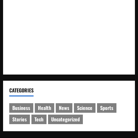
Warga Desa Rejo Sari Berterimakasih dengan Bupati H M
Syukur Box Culvert Jalan Utama Mulai Dikerjakan
Bupati M. Syukur: Pemkab Merangin Tidak Anti Kritik, Pers
Harus Profesional
Kapolsek Balikpapan Timur Tinjau Perkembangan Jagung di
Lahan Ketahanan Pangan Polresta, Panen Diproyeksikan
Optimal
CATEGORIES
Business
Health
News
Science
Sports
Stories
Tech
Uncategorized