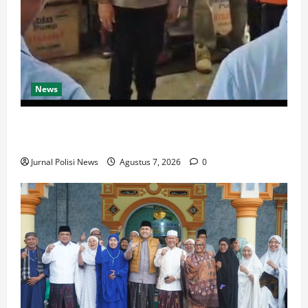
News
Jelang Musim Kemarau, Polres Muratara Perkuat
Mitigasi Karhutbunla
Jurnal Polisi News
Agustus 7, 2026
0