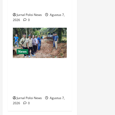
M. Syukur: Prioritaskan
Warga Kurang Mampu
Jurnal Polisi News
Agustus 7,
2026
0
News
Warga Desa Rejo Sari
Berterimakasih dengan
Bupati H M Syukur Box
Culvert Jalan Utama Mulai
Dikerjakan
Jurnal Polisi News
Agustus 7,
2026
0