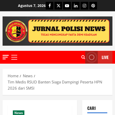
Skip
Facebook
Twitter
Youtube
Linkedin
Instagram
Pinterest
Agustus 7, 2026
to
content
LIVE
Primary
Menu
Home
News
Tim Medis RSUD Banten Siaga Dampingi Peserta HPN
2026 dari SMSI
CARI
News