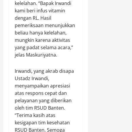
J
r
x
k
kelelahan. “Bapak Irwandi
a
s
C
a
kami beri infus vitamin
g
H
u
n
dengan RL. Hasil
u
a
l
W
pemeriksaan menunjukkan
n
r
v
a
beliau hanya kelelahan,
g
u
e
r
mungkin karena aktivitas
d
s
r
g
i
P
yang padat selama acara,”
t
a
L
r
J
jelas Maskuriyatna.
K
a
o
a
u
h
f
l
r
Irwandi, yang akrab disapa
a
e
a
a
Ustadz Irwandi,
n
s
n
n
K
menyampaikan apresiasi
i
U
g
e
o
atas respons cepat dan
t
M
t
n
a
a
pelayanan yang diberikan
a
a
m
m
oleh tim RSUD Banten.
h
l
a
p
“Terima kasih atas
a
M
u
kesigapan tim kesehatan
n
u
Agustus
RSUD Banten. Semoga
a