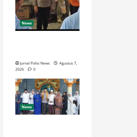
News
Jelang Musim Kemarau,
Polres Muratara Perkuat
Mitigasi Karhutbunla
Jurnal Polisi News
Agustus 7,
2026
0
News
Dari Beasiswa Hingga
Jaminan Kesehatan, Bupati