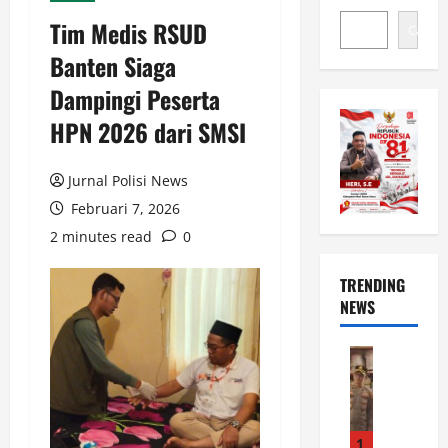
Tim Medis RSUD
Cari
Banten Siaga
Dampingi Peserta
HPN 2026 dari SMSI
Jurnal Polisi News
Februari 7, 2026
2 minutes read
0
TRENDING
NEWS
News
J
e
l
a
1