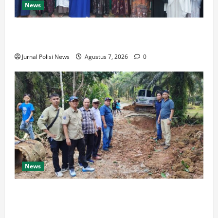
News
Dari Beasiswa Hingga Jaminan Kesehatan, Bupati M.
Syukur: Prioritaskan Warga Kurang Mampu
Jurnal Polisi News
Agustus 7, 2026
0
News
Warga Desa Rejo Sari Berterimakasih dengan Bupati
H M Syukur Box Culvert Jalan Utama Mulai
Dikerjakan