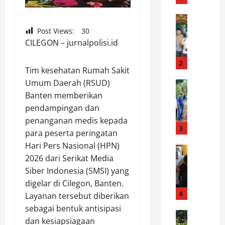
n
g
News
D
M
Post Views:
30
a
u
CILEGON – jurnalpolisi.id
r
s
i
i
2
Tim kesehatan Rumah Sakit
B
m
Umum Daerah (RSUD)
e
News
K
W
a
Banten memberikan
e
a
s
m
pendampingan dan
r
i
a
penanganan medis kepada
g
s
3
r
para peserta peringatan
a
w
a
Hari Pers Nasional (HPN)
D
News
a
u
2026 dari Serikat Media
B
e
H
,
u
Siber Indonesia (SMSI) yang
s
i
P
p
a
n
digelar di Cilegon, Banten.
o
a
R
4
g
l
Layanan tersebut diberikan
t
e
g
r
sebagai bentuk antisipasi
i
News
j
a
e
dan kesiapsiagaan
K