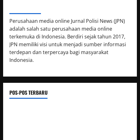
ABOUT AUTHOR
Perusahaan media online Jurnal Polisi News (JPN)
adalah salah satu perusahaan media online
terkemuka di Indonesia. Berdiri sejak tahun 2017,
JPN memiliki visi untuk menjadi sumber informasi
terdepan dan terpercaya bagi masyarakat
Indonesia.
POS-POS TERBARU
Jelang Musim Kemarau, Polres Muratara Perkuat Mitigasi
Karhutbunla
Dari Beasiswa Hingga Jaminan Kesehatan, Bupati M. Syukur:
Prioritaskan Warga Kurang Mampu