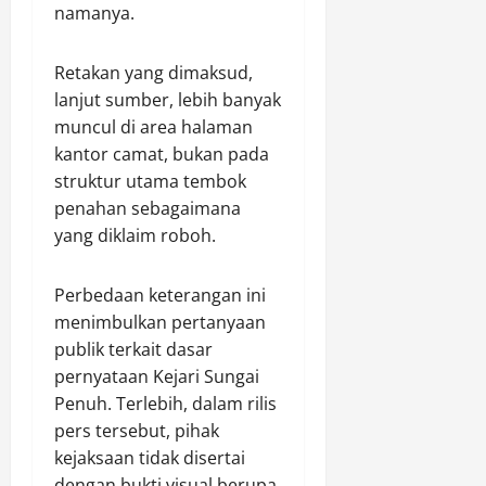
p
n
n
namanya.
a
a
g
P
k
n
d
o
h
,
Retakan yang dimaksud,
a
l
l
P
n
lanjut sumber, lebih banyak
r
a
o
T
e
muncul di area halaman
k
l
r
s
kantor camat, bukan pada
M
i
a
B
struktur utama tembok
u
s
c
e
penahan sebagaimana
l
i
i
n
yang diklaim roboh.
i
L
n
g
a
a
g
k
k
T
a
Perbedaan keterangan ini
u
B
l
Agustus
menimbulkan pertanyaan
k
P
6,
i
publik terkait dasar
a
2026
a
s
pernyataan Kejari Sungai
n
r
H
0
Penuh. Terlebih, dalam rilis
P
u
a
e
pers tersebut, pihak
G
d
n
r
kejaksaan tidak disertai
i
y
a
r
dengan bukti visual berupa