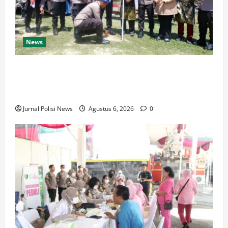
News
Ekspedisi Merah Putih Jangkau Pulau Terluar,
Terisolir, dan Tertinggal (3T), Polda Riau dan Polres
Bengkalis Hadirkan Bakti Sosial
Jurnal Polisi News
Agustus 6, 2026
0