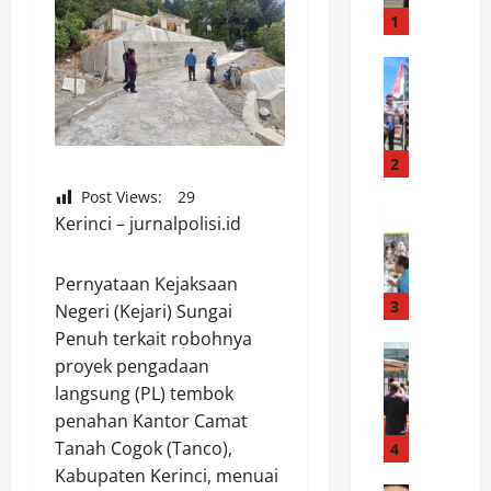
P
1
e
r
News
E
s
k
o
s
n
p
e
2
e
l
Post Views:
29
d
News
P
Kerinci – jurnalpolisi.id
P
i
o
o
s
l
l
i
r
Pernyataan Kejaksaan
d
M
3
e
Negeri (Kejari) Sungai
a
e
s
Penuh terkait robohnya
J
News
r
P
proyek pengadaan
R
a
a
u
langsung (PL) tembok
e
t
h
r
penahan Kantor Camat
s
e
P
b
p
n
Tanah Cogok (Tanco),
4
u
a
o
g
t
Kabupaten Kerinci, menuai
l