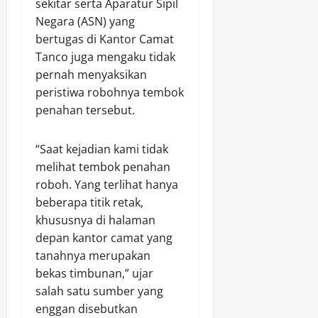
sekitar serta Aparatur Sipil
n
m
l
g
d
Negara (ASN) yang
u
d
g
i
a
a
bertugas di Kantor Camat
a
r
n
J
l
Tanco juga mengaku tidak
i
J
a
(
pernah menyaksikan
,
e
t
3
peristiwa robohnya tembok
S
n
e
T
penahan tersebut.
e
a
n
)
j
z
g
,
a
a
G
“Saat kejadian kami tidak
P
h
h
e
o
melihat tembok penahan
t
d
l
l
roboh. Yang terlihat hanya
e
i
a
d
beberapa titik retak,
r
B
r
a
khususnya di halaman
a
a
S
R
depan kantor camat yang
d
l
k
i
a
tanahnya merupakan
i
r
a
n
k
i
bekas timbunan,” ujar
u
B
p
n
d
salah satu sumber yang
e
a
i
a
enggan disebutkan
r