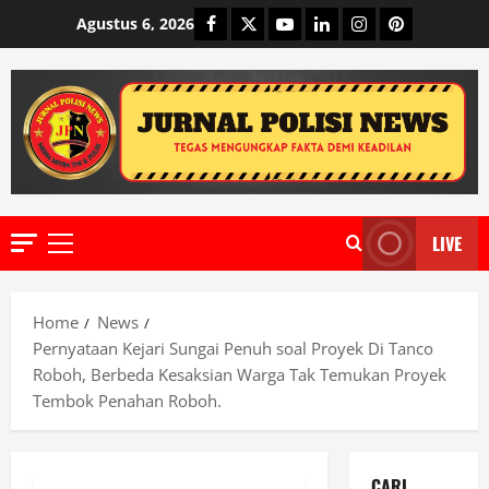
Skip
Facebook
Twitter
Youtube
Linkedin
Instagram
Pinterest
Agustus 6, 2026
to
content
LIVE
Primary
Menu
Home
News
Pernyataan Kejari Sungai Penuh soal Proyek Di Tanco
Roboh, Berbeda Kesaksian Warga Tak Temukan Proyek
Tembok Penahan Roboh.
CARI