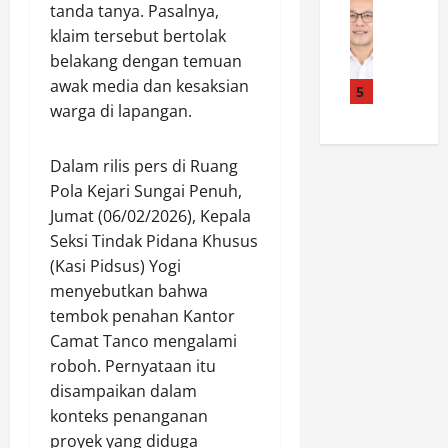
n
News
H
i
i
tanda tanya. Pasalnya,
T
s
a
h
n
klaim tersebut bertolak
a
C
d
J
g
belakang dengan temuan
u
e
i
a
g
awak media dan kesaksian
f
p
5
r
n
a
i
warga di lapangan.
a
u
g
N
k
t
n
k
a
S
S
t
a
i
Dalam rilis pers di Ruang
a
a
u
u
k
Pola Kejari Sungai Penuh,
l
t
k
P
P
Jumat (06/02/2026), Kepala
e
b
K
u
a
Seksi Tindak Pidana Khusus
h
r
e
l
n
P
(Kasi Pidsus) Yogi
i
s
a
g
a
m
e
menyebutkan bahwa
u
k
p
o
h
T
tembok penahan Kantor
a
a
b
a
e
t
Camat Tanco mengalami
r
P
t
r
P
roboh. Pernyataan itu
k
o
a
l
e
disampaikan dalam
a
l
n
u
n
konteks penanganan
n
d
M
a
g
V
proyek yang diduga
a
a
r