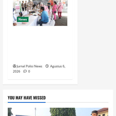
News
Polda Jateng Hadir untuk
Kesehatan Masyarakat,
Biddokkes Polda Jateng
Gelar Skrining dan Tracing
TB Paru Gratis
Jurnal Polisi News
Agustus 6,
2026
0
YOU MAY HAVE MISSED