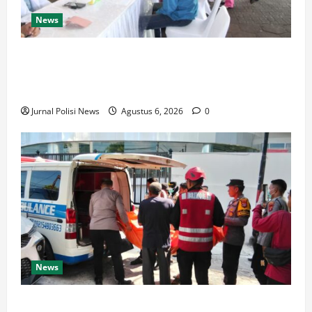
News
Polda Jateng Hadir untuk Kesehatan Masyarakat,
Biddokkes Polda Jateng Gelar Skrining dan Tracing
TB Paru Gratis
Jurnal Polisi News
Agustus 6, 2026
0
News
Respons Cepat Satbrimob Polda Kaltim Amankan