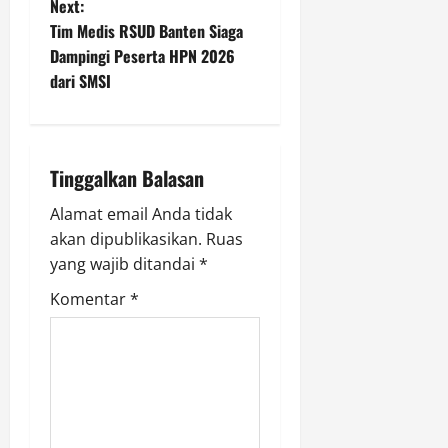
Next:
n
Tim Medis RSUD Banten Siaga
Dampingi Peserta HPN 2026
a
dari SMSI
v
i
Tinggalkan Balasan
g
Alamat email Anda tidak
a
akan dipublikasikan.
Ruas
yang wajib ditandai
*
t
Komentar
*
i
o
n