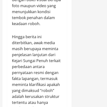
e
t
k
foto maupun video yang
l
i
a
menunjukkan kondisi
i
s
n
tembok penahan dalam
d
B
keadaan roboh.
i
a
Agustus
k
k
6,
a
t
2026
Hingga berita ini
n
i
diterbitkan, awak media
0
S
masih berupaya meminta
o
Agustus
penjelasan lanjutan dari
s
6,
Kejari Sungai Penuh terkait
2026
i
perbedaan antara
a
0
pernyataan resmi dengan
l
fakta lapangan, termasuk
meminta klarifikasi apakah
Agustus
6,
yang dimaksud “roboh”
2026
adalah kerusakan struktur
tertentu atau hanya
0