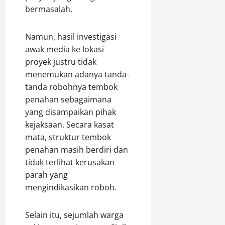
a
i
K
bermasalah.
s
,
b
s
a
y
T
d
i
l
a
e
i
Namun, hasil investigasi
M
t
r
r
a
awak media ke lokasi
i
i
a
i
n
proyek justru tidak
s
m
k
s
i
menemukan adanya tanda-
A
a
o
Agustus
:
m
t
tanda robohnya tembok
l
6,
C
a
,
i
penahan sebagaimana
2026
a
n
B
r
yang disampaikan pihak
w
k
0
i
,
kejaksaan. Secara kasat
e
a
d
d
mata, struktur tembok
t
n
d
a
penahan masih berdiri dan
M
T
o
n
a
tidak terlihat kerusakan
K
k
T
j
P
parah yang
k
e
u
P
e
r
mengindikasikan roboh.
,
e
s
t
M
n
P
i
Selain itu, sejumlah warga
a
e
o
n