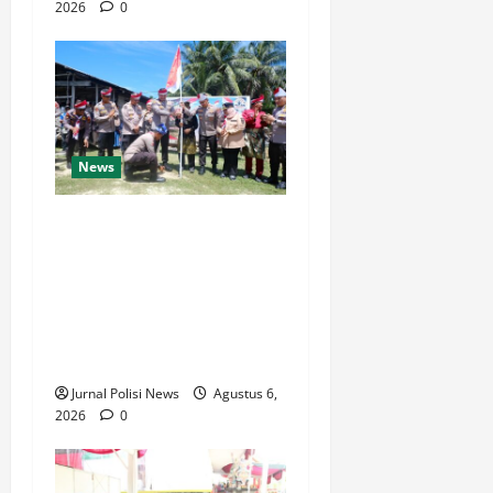
2026
0
News
Ekspedisi Merah Putih
Jangkau Pulau Terluar,
Terisolir, dan Tertinggal
(3T), Polda Riau dan Polres
Bengkalis Hadirkan Bakti
Sosial
Jurnal Polisi News
Agustus 6,
2026
0