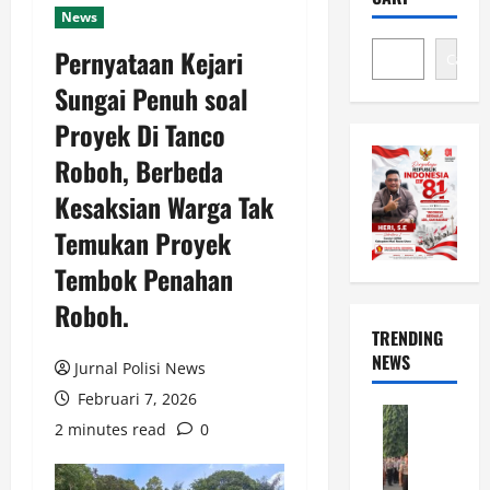
News
Pernyataan Kejari
Cari
Sungai Penuh soal
Proyek Di Tanco
Roboh, Berbeda
Kesaksian Warga Tak
Temukan Proyek
Tembok Penahan
Roboh.
TRENDING
NEWS
Jurnal Polisi News
Februari 7, 2026
News
2 minutes read
0
D
u
a