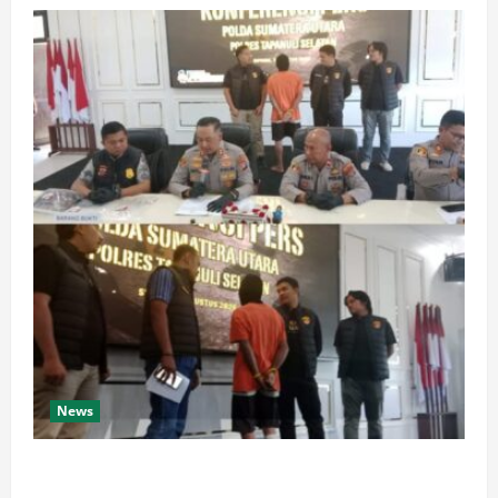
a
a
a
e
r
P
r
e
j
Agustus
r
a
7,
Agustus
k
2026
7,
l
2026
u
a
0
a
n
0
t
A
P
m
e
a
n
n
g
d
a
a
w
n
a
K
s
o
a
News
n
n
d
A
u
Misteri Kematian Bocah 6 Tahun di Tapsel
k
s
Terungkap, Tetangga Korban Jadi Tersangka