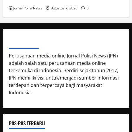
t
i
Jurnal Polisi News
Agustus 7, 2026
0
i
f
f
i
Agustus
t
7,
a
2026
s
ABOUT AUTHOR
0
A
n
Perusahaan media online Jurnal Polisi News (JPN)
a
adalah salah satu perusahaan media online
k
terkemuka di Indonesia. Berdiri sejak tahun 2017,
d
JPN memiliki visi untuk menjadi sumber informasi
i
terdepan dan terpercaya bagi masyarakat
M
Indonesia.
a
l
a
m
H
POS-POS TERBARU
a