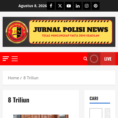
Skip
Facebook
Twitter
Youtube
Linkedin
Instagram
Pinterest
Agustus 8, 2026
to
content
LIVE
Primary
Menu
Home
8 Triliun
8 Triliun
CARI
Cari