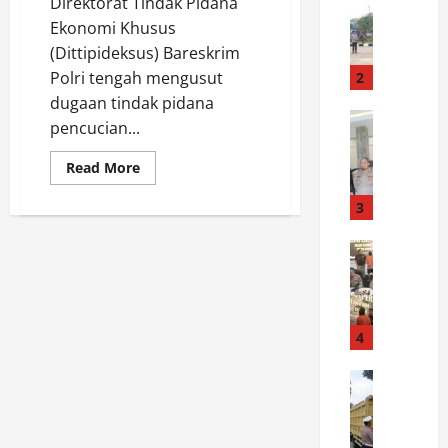
Direktorat Tindak Pidana
P
n
Ekonomi Khusus
o
s
(Dittipideksus) Bareskrim
l
M
r
o
Polri tengah mengusut
2
e
d
dugaan tindak pidana
s
News
e
pencucian...
P
t
l
e
a
s
Read
Read More
more
l
C
G
about
a
i
3
u
Bareskrim
Usut
k
l
i
TPPU
u
News
a
Emas
d
Ilegal
M
T
c
e
Rp25,8
i
a
Triliun,
a
:
Geledah
s
w
p
H
Sejumlah
t
Lokasi
u
4
L
o
di
e
r
a
w
Surabaya
dan
r
News
a
k
t
Nganjuk
T
i
n
s
o
e
K
B
a
S
k
e
e