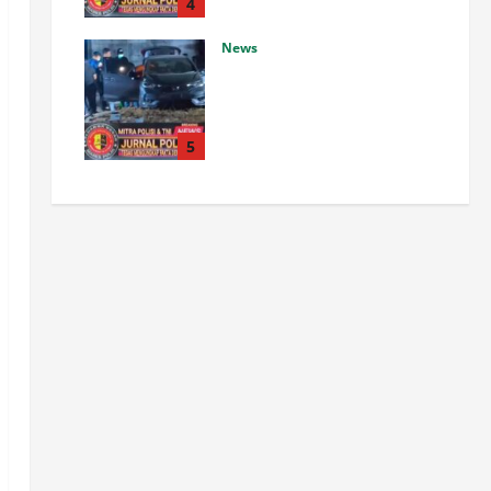
Ambarawa.
4
Agustus 7, 2026
0
News
Pemilik Counter HP Royal
Phone Ditemukan Meninggal
di Dalam Mobil di Grobogan,
Polisi Dalami Keterkaitan
5
dengan Kasus Pencurian.
Agustus 7, 2026
0