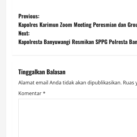
P
Previous:
Kapolres Karimun Zoom Meeting Peresmian dan Grou
o
Next:
s
Kapolresta Banyuwangi Resmikan SPPG Polresta Ban
t
n
Tinggalkan Balasan
a
Alamat email Anda tidak akan dipublikasikan.
Ruas 
v
Komentar
*
i
g
a