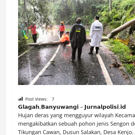
Post Views:
7
𝗚𝗹𝗮𝗴𝗮𝗵,𝗕𝗮𝗻𝘆𝘂𝘄𝗮𝗻𝗴𝗶 – 𝗝𝘂𝗿𝗻𝗮𝗹𝗽𝗼𝗹𝗶𝘀𝗶.𝗶𝗱
Hujan deras yang mengguyur wilayah Kecamat
mengakibatkan sebuah pohon jenis Sengon de
Tikungan Cawan, Dusun Salakan, Desa Kenjo. 