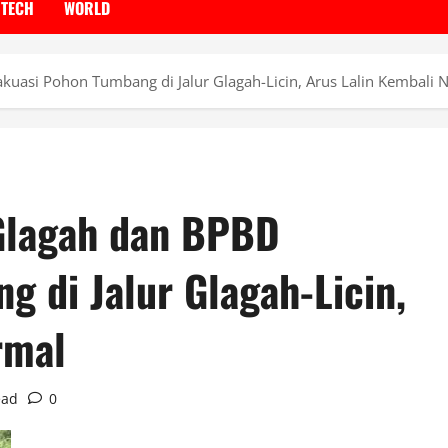
TECH
WORLD
uasi Pohon Tumbang di Jalur Glagah-Licin, Arus Lalin Kembali 
Glagah dan BPBD
g di Jalur Glagah-Licin,
rmal
ead
0