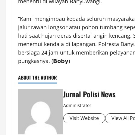
menentu di wilayah Banyuwangi.
“Kami mengimbau kepada seluruh masyarakat,
jalur rawan longsor atau pohon tumbang sepert
hati saat hujan deras disertai angin kencang.
menemui kendala di lapangan. Polresta Banyu
bersiaga 24 jam untuk memberikan pelayana
pungkasnya. (𝗕𝗼𝗯𝘆)
ABOUT THE AUTHOR
Jurnal Polisi News
Administrator
Visit Website
View All P