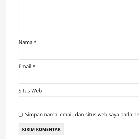
t
i
o
Nama
*
n
Email
*
Situs Web
Simpan nama, email, dan situs web saya pada p