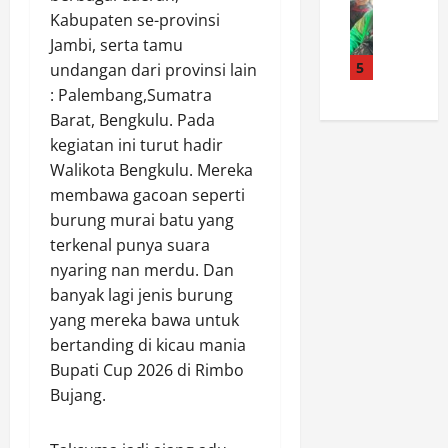
r
G
a
P
Kabupaten se-provinsi
e
a
u
g
E
t
h
Jambi, serta tamu
i
a
M
u
m
5
d
undangan dari provinsi lain
i
B
a
i
e
W
E
: Palembang,Sumatra
K
d
:
a
N
Barat, Bengkulu. Pada
o
a
M
r
T
kegiatan ini turut hadir
m
n
o
g
U
Walikota Bengkulu. Mereka
a
R
b
a
K
membawa gacoan seperti
n
a
i
K
A
d
burung murai batu yang
p
l
e
N
o
a
e
terkenal punya suara
h
P
F
t
A
o
nyaring nan merdu. Dan
A
e
I
c
r
N
banyak lagi jenis burung
r
n
c
m
I
yang mereka bawa untuk
y
t
e
a
T
bertanding di kicau mania
a
e
s
t
I
Bupati Cup 2026 di Rimbo
n
r
s
a
A
d
Bujang.
n
,
n
H
i
a
P
K
U
T
l
r
o
T