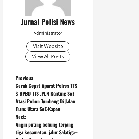
Agustus
6,
2026
Jurnal Polisi News
0
Administrator
Visit Website
View All Posts
P
Previous:
Gerak Cepat Aparat Polres TTS
o
& BPBD TTS ,PLN Ranting SoE
Atasi Pohon Tumbang Di Jalan
s
Trans Utara SoE-Kapan
t
Next:
Angin puting beliung terjang
n
tiga kecamatan, jalur Salatiga–