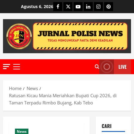
Skip
Facebook
Twitter
Youtube
Linkedin
Instagram
Pinterest
Agustus 6, 2026
to
content
LIVE
Primary
Menu
Home
News
Ratusan Kicau Mania Meriahkan Bupati Cup 2026, di
Taman Terpadu Rimbo Bujang, Kab Tebo
CARI
News