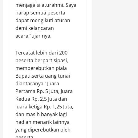
Y
menjaga silaturahmi. Saya
a
t
A
n
harap semua peserta
K
K
o
dapat mengikuti aturan
Agustus
e
n
demi kelancaran
6,
p
s
acara,”ujar nya.
2026
o
o
l
l
0
Tercatat lebih dari 200
i
i
s
peserta berpartisipasi,
d
i
a
memperebutkan piala
a
s
Bupati,serta uang tunai
n
i
diantaranya : Juara
:
O
Pertama Rp. 5 Juta, Juara
K
r
Kedua Rp. 2,5 Juta dan
a
g
Juara ketiga Rp. 1,25 Juta,
s
a
u
dan masih banyak lagi
n
s
i
hadiah menarik lainnya
T
s
yang diperebutkan oleh
u
a
peserta.