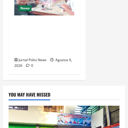
News
Silaturahmi dan Rapat
Internal Koperasi Produsen
Sape Panari Sejahtera
Perkuat Konsolidasi
Organisasi
Jurnal Polisi News
Agustus 6,
2026
0
YOU MAY HAVE MISSED