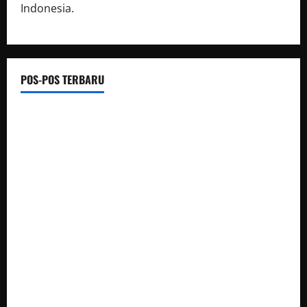
Indonesia.
POS-POS TERBARU
KETUM DPP PWDPI PIMPIN RAPAT PEMBENTUKAN PANITIA
HUT KE-4, BERIKUT SUSUNAN DAN RANGKAIAN
KEGIATANNYA
Kasad Dikukuhkan sebagai Warga Kehormatan Korps
Marinir TNI AL
Onle Fans Free Guide: Mobile Access, Privacy Tips &
Premium Feature Comparison
Silaturahmi dan Rapat Internal Koperasi Produsen Sape
Panari Sejahtera Perkuat Konsolidasi Organisasi