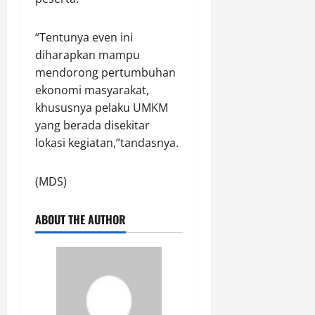
n
s
t
i
“Tentunya even ini
a
s
diharapkan mampu
Agustus
K
mendorong pertumbuhan
6,
u
2026
ekonomi masyarakat,
r
khususnya pelaku UMKM
0
a
yang berada disekitar
n
lokasi kegiatan,”tandasnya.
g
d
a
(MDS)
r
i
ABOUT THE AUTHOR
2
4
J
a
m