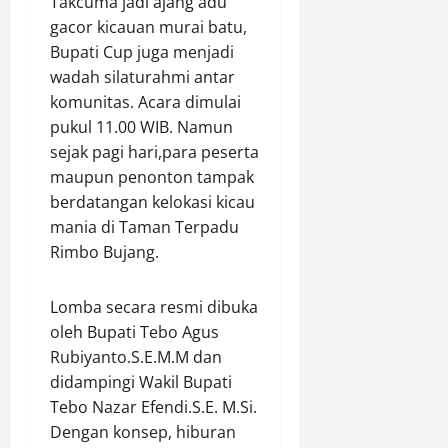
Takcuma jadi ajang adu
a
K
i
r
K
gacor kicauan murai batu,
r
o
v
p
E
Bupati Cup juga menjadi
i
p
a
s
-
wadah silaturahmi antar
g
e
c
M
4
a
komunitas. Acara dimulai
r
y
a
,
n
a
T
pukul 11.00 WIB. Namun
r
B
,
s
i
i
sejak pagi hari,para peserta
E
S
i
p
n
R
maupun penonton tampak
.
P
s
i
I
berdatangan kelokasi kicau
H
r
&
r
K
mania di Taman Terpadu
.
o
P
T
U
Rimbo Bujang.
A
d
r
N
T
p
u
e
I
S
r
s
m
A
U
Lomba secara resmi dibuka
e
e
i
L
S
oleh Bupati Tebo Agus
s
n
u
U
Rubiyanto.S.E.M.M dan
i
S
m
N
Agustus
didampingi Wakil Bupati
a
a
F
A
6,
Tebo Nazar Efendi.S.E. M.Si.
s
p
e
N
2026
i
Dengan konsep, hiburan
e
a
D