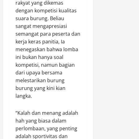
K
0
P
t
rakyat yang dikemas
A
i
a
u
dengan kompetisi kualitas
N
n
n
r
R
suara burung. Beliau
e
a
e
A
sangat mengapresiasi
r
r
C
N
semangat para peserta dan
j
i
o
G
kerja keras panitia, Ia
a
S
m
K
L
menegaskan bahwa lomba
e
p
A
u
j
ini bukan hanya soal
a
I
a
a
r
kompetisi, namun bagian
A
r
h
i
N
dari upaya bersama
B
t
s
K
melestarikan burung
i
e
o
E
burung yang kini kian
a
r
n
G
langka.
s
a
I
a
P
A
Agustus
J
e
“Kalah dan menang adalah
T
6,
a
r
2026
A
hah yang biasa dalam
j
k
N
perlombaan, yang penting
0
a
u
N
adalah sportivitas dan
r
a