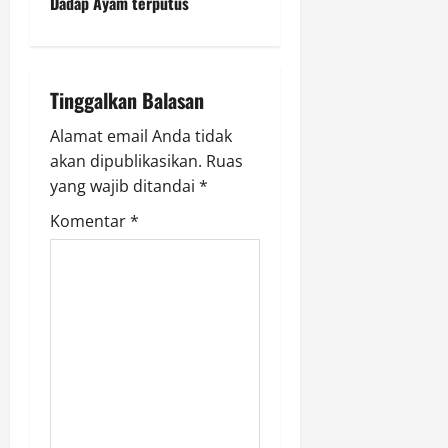
Dadap Ayam terputus
a
v
i
Tinggalkan Balasan
g
Alamat email Anda tidak
akan dipublikasikan.
Ruas
a
yang wajib ditandai
*
t
Komentar
*
i
o
n