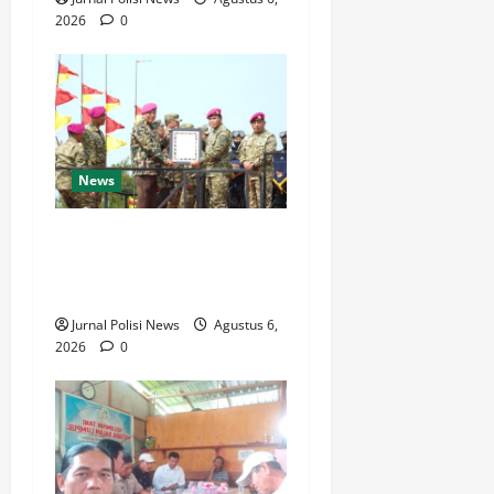
2026
0
News
Kasad Dikukuhkan sebagai
Warga Kehormatan Korps
Marinir TNI AL
Jurnal Polisi News
Agustus 6,
2026
0