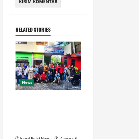
RELATED STORIES
News
KETUM DPP PWDPI PIMPIN
RAPAT PEMBENTUKAN
PANITIA HUT KE-4, BERIKUT
SUSUNAN DAN RANGKAIAN
KEGIATANNYA
Jurnal Polisi News
Agustus 6,