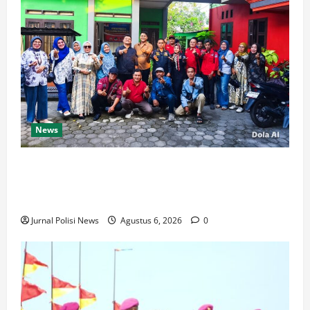
News
KETUM DPP PWDPI PIMPIN RAPAT PEMBENTUKAN
PANITIA HUT KE-4, BERIKUT SUSUNAN DAN
RANGKAIAN KEGIATANNYA
Jurnal Polisi News
Agustus 6, 2026
0