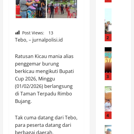
M
D
News
K
P
a
P
s
P
Post Views:
13
a
W
2
Tebo, – jurnalpolisi.id
d
D
D
Uncatego
P
O
Ratusan Kicau mania alias
i
I
n
k
P
penggemar burung
l
u
I
berkicau mengikuti Bupati
e
k
3
M
Cup 2026, Minggu
F
u
P
(01/02/2026) berlangsung
a
News
h
I
di Taman Terpadu Rimbo
S
n
k
N
Bujang.
i
s
a
R
l
F
n
A
a
r
4
s
P
Tak cuma datang dari Tebo,
t
e
e
A
para peserta datang dari
u
News
e
b
T
berbagai daerah,
K