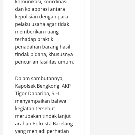
komunikasi, koordinasi,
i
u
n
s
Agustus
u
k
dan kolaborasi antara
I
s
7,
n
O
V
kepolisian dengan para
a
2026
t
D
K
l
pelaku usaha agar tidak
u
0
O
o
a
memberikan ruang
k
L
t
m
terhadap praktik
P
d
o
penadahan barang hasil
e
a
Agustus
tindak pidana, khususnya
n
n
Agustus
7,
y
pencurian fasilitas umum.
M
7,
2026
u
o
2026
s
b
0
Dalam sambutannya,
0
u
i
Kapolsek Bengkong, AKP
n
l
Tigor Dabariba, S.H.
a
P
menyampaikan bahwa
n
e
P
n
kegiatan tersebut
e
u
merupakan tindak lanjut
r
m
arahan Polresta Barelang
d
b
yang menjadi perhatian
a
a