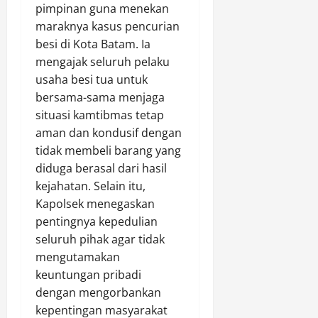
pimpinan guna menekan
L
r
maraknya kasus pencurian
i
,
besi di Kota Batam. Ia
n
D
g
mengajak seluruh pelaku
i
k
t
usaha besi tua untuk
u
i
bersama-sama menjaga
n
l
situasi kamtibmas tetap
g
a
aman dan kondusif dengan
a
n
tidak membeli barang yang
n
g
diduga berasal dari hasil
d
T
a
kejahatan. Selain itu,
i
n
d
Kapolsek menegaskan
P
a
pentingnya kepedulian
e
k
seluruh pihak agar tidak
n
M
mengutamakan
a
e
keuntungan pribadi
n
m
dengan mengorbankan
a
e
kepentingan masyarakat
m
n