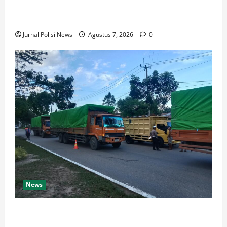
Satresnarkoba Polres Rokan Hulu Tangkap Pengedar
Sabu di Rokan IV Koto
Jurnal Polisi News
Agustus 7, 2026
0
News
Dishub dan Satlantas Polres Rokan Hulu Gelar Razia
14 Truk ODOL dan Mobil Penumbar, Ditilang Tidak