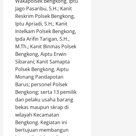
Wakapolsek Bengkong, Iptu
l
a
a
r
a
Jago Pasaribu, S.H.; Kanit
u
n
p
M
r
Reskrim Polsek Bengkong,
I
H
P
a
k
Iptu Apriadi, S.H.; Kanit
n
u
e
r
a
t
Intelkam Polsek Bengkong,
l
n
i
n
e
u
g
Ipda Arifin Tarigan, S.H.,
h
D
n
G
e
a
M.Th.; Kanit Binmas Polsek
i
s
e
d
t
r
Bengkong, Aiptu Erwin
B
l
a
B
i
Sibarani; Kanit Samapta
e
a
r
a
d
Polsek Bengkong, Aiptu
r
r
S
k
i
Monang Pandapotan
k
R
a
t
J
o
Barus; personel Polsek
a
b
i
a
o
z
Bengkong; serta 13 pemilik
u
S
l
r
i
d
o
dan pelaku usaha barang
a
d
a
i
s
n
bekas maupun skrap di
i
1
R
i
D
wilayah Kecamatan
n
4
o
a
a
Bengkong. Kegiatan ini
a
T
k
l
r
bertujuan membangun
s
r
a
u