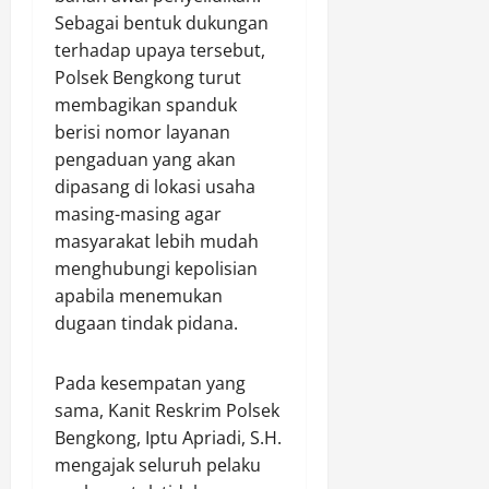
P
Sebagai bentuk dukungan
r
terhadap upaya tersebut,
o
g
Polsek Bengkong turut
r
membagikan spanduk
a
berisi nomor layanan
m
pengaduan yang akan
G
dipasang di lokasi usaha
r
masing-masing agar
e
masyarakat lebih mudah
e
n
menghubungi kepolisian
P
apabila menemukan
o
dugaan tindak pidana.
l
i
Pada kesempatan yang
c
sama, Kanit Reskrim Polsek
i
n
Bengkong, Iptu Apriadi, S.H.
g
mengajak seluruh pelaku