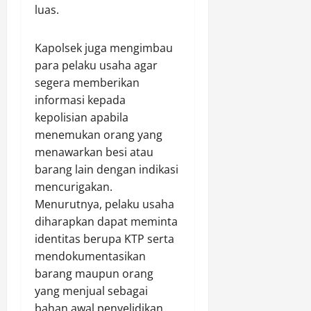
a
u
luas.
n
h
P
i
Kapolsek juga mengimbau
o
A
para pelaku usaha agar
h
t
segera memberikan
o
u
n
informasi kepada
r
G
a
kepolisian apabila
u
n
menemukan orang yang
n
menawarkan besi atau
a
Agustus
barang lain dengan indikasi
M
7,
mencurigakan.
e
2026
Menurutnya, pelaku usaha
n
0
diharapkan dapat meminta
d
u
identitas berupa KTP serta
k
mendokumentasikan
u
barang maupun orang
n
yang menjual sebagai
g
bahan awal penyelidikan.