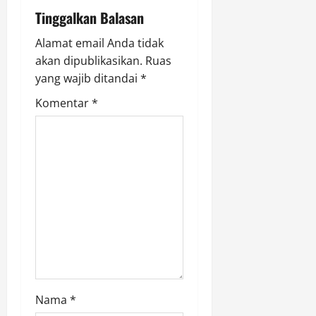
Tinggalkan Balasan
a
Alamat email Anda tidak
t
akan dipublikasikan.
Ruas
i
yang wajib ditandai
*
Komentar
*
o
n
Nama
*