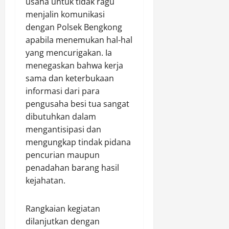
usaha untuk tidak ragu
Agustus
menjalin komunikasi
7,
dengan Polsek Bengkong
2026
apabila menemukan hal-hal
0
yang mencurigakan. Ia
menegaskan bahwa kerja
sama dan keterbukaan
informasi dari para
pengusaha besi tua sangat
dibutuhkan dalam
mengantisipasi dan
mengungkap tindak pidana
pencurian maupun
penadahan barang hasil
kejahatan.
Rangkaian kegiatan
dilanjutkan dengan