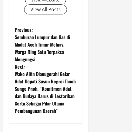
View All Posts
P
Previous:
Semburan Lumpur dan Gas di
o
Madat Aceh Timur Meluas,
Warga Ring Satu Terpaksa
s
Mengungsi
t
Next:
Wako Alfin Dianugerahi Gelar
n
Adat Depati Susun Negroi Tanoh
Sunge Pnoh, “Komitmen Adat
a
dan Budaya Harus di Lestarikan
v
Serta Sebagai Pilar Utama
Pembangunan Daerah”
i
g