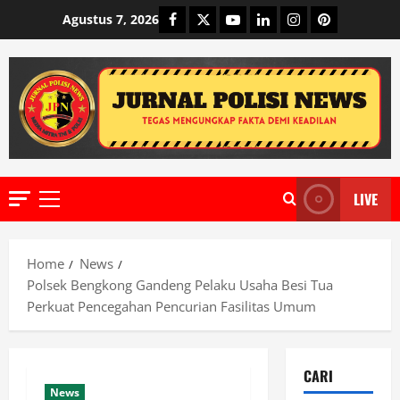
Skip
Facebook
Twitter
Youtube
Linkedin
Instagram
Pinterest
Agustus 7, 2026
to
content
LIVE
Primary
Menu
Home
News
Polsek Bengkong Gandeng Pelaku Usaha Besi Tua
Perkuat Pencegahan Pencurian Fasilitas Umum
CARI
News