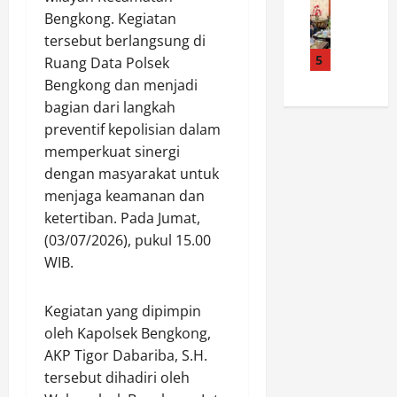
d
a
a
K
Bengkong. Kegiatan
e
a
P
n
P
m
n
tersebut berlangsung di
o
R
A
d
S
5
l
Ruang Data Polsek
I
d
a
a
r
K
a
Bengkong dan menjadi
d
t
e
e
n
bagian dari langkah
a
l
s
8
y
preventif kepolisian dalam
n
a
R
1
a
memperkuat sinergi
P
n
o
,
W
dengan masyarakat untuk
o
t
k
P
a
l
menjaga keamanan dan
a
a
o
r
r
s
n
ketertiban. Pada Jumat,
l
g
e
P
H
s
(03/07/2026), pukul 15.00
a
s
o
u
e
T
WIB.
R
l
l
k
i
o
r
u
S
d
Kegiatan yang dipimpin
k
e
T
i
a
a
s
oleh Kapolsek Bengkong,
a
a
k
n
R
n
AKP Tigor Dabariba, S.H.
n
S
H
o
g
t
a
tersebut dihadiri oleh
u
k
k
a
d