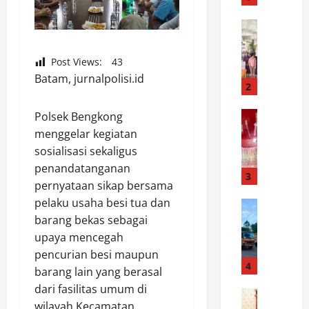
e
k
News
S
S
a
i
Post Views:
43
m
a
Batam, jurnalpolisi.id
b
n
2
u
t
t
News
Polsek Bengkong
a
S
H
r
menggelar kegiatan
a
U
M
sosialisasi sekaligus
t
T
a
penandatanganan
r
K
3
r
pernyataan sikap bersama
e
e
t
pelaku usaha besi tua dan
s
News
m
o
D
barang bekas sebagai
n
e
b
i
a
r
upaya mencegah
a
s
r
d
C
pencurian besi maupun
h
k
4
e
e
barang lain yang berasal
u
o
k
k
dari fasilitas umum di
b
News
b
a
T
wilayah Kecamatan
P