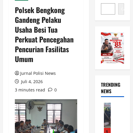
Polsek Bengkong
Cari
Gandeng Pelaku
Usaha Besi Tua
Perkuat Pencegahan
Pencurian Fasilitas
Umum
Jurnal Polisi News
Juli 4, 2026
TRENDING
3 minutes read
0
NEWS
News
P
o
l
s
1