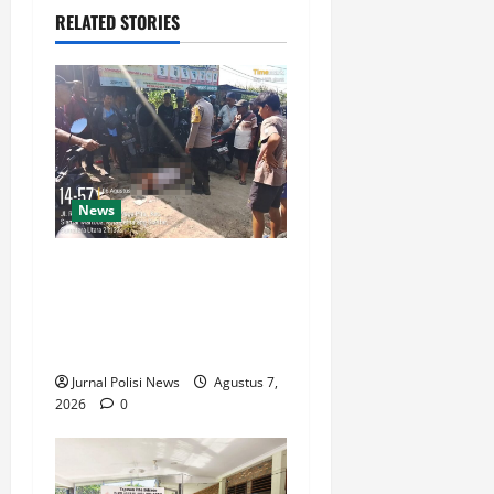
RELATED STORIES
News
Polsek Siantar Martoba Cek
TKP Adanya Warga Tidak
Sadarkan Diri di Jalan
Darussalam
Jurnal Polisi News
Agustus 7,
2026
0