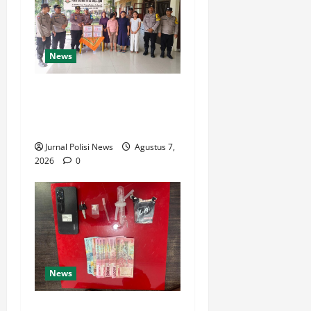
News
Sambut HUT Kemerdekaan
RI Ke 81, Polsek Siantar
Marihat Bakti Sosial
Jurnal Polisi News
Agustus 7,
2026
0
News
Satresnarkoba Polres Rokan