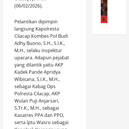
l
a
A
/
(06/02/2026).
a
d
h
i
P
s
a
i
r
a
t
K
5
n
P
l
Pelantikan dipimpin
i
a
g
a
a
langsung Kapolresta
k
l
g
n
k
Cilacap Kombes Pol Budi
a
t
a
a
a
Adhy Buono, S.H., S.I.K.,
n
i
K
s
W
I
M.H., selaku inspektur
m
u
G
i
b
P
upacara. Adapun pejabat
r
e
r
a
e
i
s
yang dilantik yaitu AKP
a
d
r
r
o
,
Kadek Pande Apridya
a
k
,
r
K
Wibisana, S.I.K., M.H.,
h
u
P
C
o
sebagai Kabag Ops
M
a
o
i
r
Polresta Cilacap, AKP
i
t
l
s
e
Wulan Puji Anjarsari,
n
K
d
o
m
g
a
S.Tr.K., M.H., sebagai
a
l
1
g
m
J
Kasatres PPA dan PPO,
o
3
u
t
a
k
2
serta Iptu Wasro sebagai
A
i
t
P
/