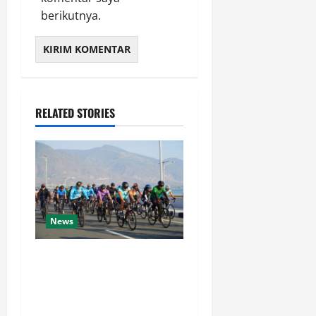
berikutnya.
RELATED STORIES
News
Semarak HUT Ke-1 Kodam
XXIII/Palaka Wira, Korem
132/Tdl Ikuti Gowes Palaka
Wira