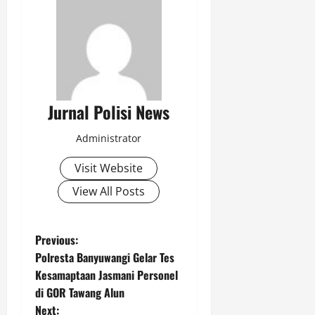
Jurnal Polisi News
Administrator
Visit Website
View All Posts
P
Previous:
Polresta Banyuwangi Gelar Tes
o
Kesamaptaan Jasmani Personel
di GOR Tawang Alun
s
Next: