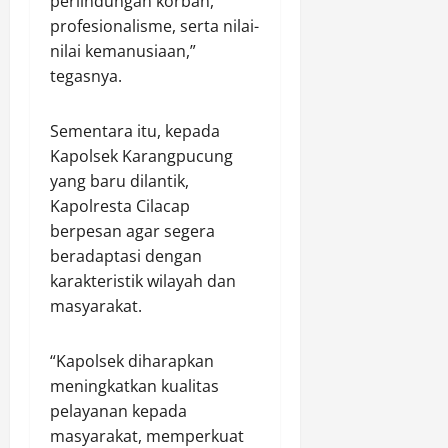
r
perlindungan korban,
u
r
P
profesionalisme, serta nilai-
m
a
e
nilai kemanusiaan,”
l
m
tegasnya.
a
a
Agustus
h
s
9,
G
Sementara itu, kepada
o
2026
e
k
Kapolsek Karangpucung
0
r
d
yang baru dilantik,
e
i
Kapolresta Cilacap
j
T
berpesan agar segera
a
e
beradaptasi dengan
d
m
karakteristik wilayah dan
i
a
B
masyarakat.
n
a
g
l
g
“Kapolsek diharapkan
i
u
meningkatkan kualitas
k
n
pelayanan kepada
p
g
masyarakat, memperkuat
a