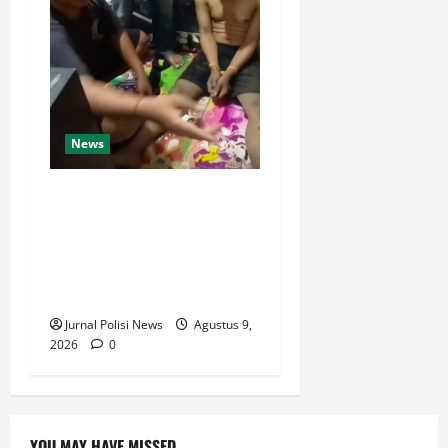
News
Dari Perantara hingga Kurir,
Polda Jateng Bongkar Mata
Rantai Peredaran Sabu dan
Kejar Pemasok di
Temanggung
Jurnal Polisi News
Agustus 9,
2026
0
YOU MAY HAVE MISSED