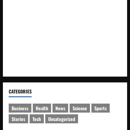
Destinasi Pemandian Air Panas Gesor Cisolok
Palabuhanratu
Dari Perantara hingga Kurir, Polda Jateng Bongkar Mata
Rantai Peredaran Sabu dan Kejar Pemasok di Temanggung
SPKT Polda Kaltim Perkuat Kamtibmas, Gelar Patroli
Dialogis di Gedung Banua Patra
Pastikan Ibadah Minggu Aman, Detasemen Gegana Brimob
Kaltim Patroli Sejumlah Gereja di Balikpapan
CATEGORIES
Business
Health
News
Science
Sports
Stories
Tech
Uncategorized