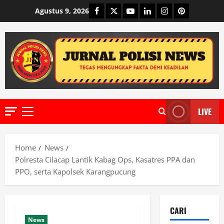
Skip
Facebook
Twitter
Youtube
Linkedin
Instagram
Pinterest
Agustus 9, 2026
to
content
LIVE
Primary
Menu
Home
News
Polresta Cilacap Lantik Kabag Ops, Kasatres PPA dan
PPO, serta Kapolsek Karangpucung
CARI
News