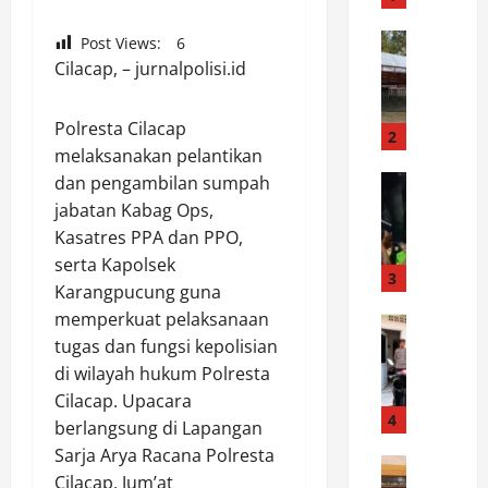
r
a
News
Post Views:
6
D
k
Cilacap, – jurnalpolisi.id
e
H
s
U
Polresta Cilacap
t
T
2
melaksanakan pelantikan
i
K
n
News
dan pengambilan sumpah
e
D
a
-
jabatan Kabag Ops,
a
s
1
Kasatres PPA dan PPO,
r
i
K
serta Kapolsek
i
P
3
o
Karangpucung guna
P
e
d
memperkuat pelaksanaan
e
News
m
a
S
tugas dan fungsi kepolisian
r
a
m
P
a
n
di wilayah hukum Polresta
X
K
n
d
X
Cilacap. Upacara
T
t
4
i
I
berlangsung di Lapangan
P
a
a
I
Sarja Arya Racana Polresta
o
News
r
n
I
Cilacap, Jum’at
P