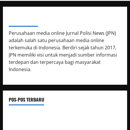
ABOUT AUTHOR
Perusahaan media online Jurnal Polisi News (JPN)
adalah salah satu perusahaan media online
terkemuka di Indonesia. Berdiri sejak tahun 2017,
JPN memiliki visi untuk menjadi sumber informasi
terdepan dan terpercaya bagi masyarakat
Indonesia.
POS-POS TERBARU
Semarak HUT Ke-1 Kodam XXIII/Palaka Wira, Korem 132/Tdl
Ikuti Gowes Palaka Wira