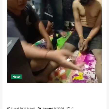
News
Dari Perantara hingga Kurir, Polda Jateng Bongkar
Mata Rantai Peredaran Sabu dan Kejar Pemasok di
Temanggung
Jurnal Polisi News
Agustus 9, 2026
0