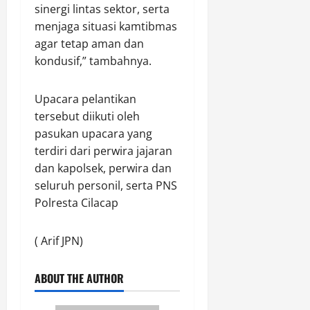
p
sinergi lintas sektor, serta
Agustus
a
menjaga situasi kamtibmas
9,
n
2026
agar tetap aman dan
kondusif,” tambahnya.
0
Agustus
9,
Upacara pelantikan
2026
tersebut diikuti oleh
0
pasukan upacara yang
terdiri dari perwira jajaran
dan kapolsek, perwira dan
seluruh personil, serta PNS
Polresta Cilacap
( Arif JPN)
ABOUT THE AUTHOR