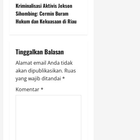
t
Kriminalisasi Aktivis Jekson
Sihombing: Cermin Buram
n
Hukum dan Kekuasaan di Riau
a
v
Tinggalkan Balasan
i
Alamat email Anda tidak
g
akan dipublikasikan.
Ruas
yang wajib ditandai
*
a
Komentar
*
t
i
o
n