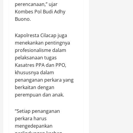
r
l
P
i
perencanaan,” ujar
i
o
e
r
Kombes Pol Budi Adhy
m
g
r
a
Buono.
o
i
e
b
s
d
Agustus
K
d
a
Kapolresta Cilacap juga
9,
a
i
r
menekankan pentingnya
2026
l
G
a
profesionalisme dalam
t
e
0
n
pelaksanaan tugas
i
d
S
Kasatres PPA dan PPO,
m
u
a
khususnya dalam
P
n
b
a
penanganan perkara yang
g
u
t
B
berkaitan dengan
d
r
a
a
perempuan dan anak.
o
n
n
l
u
K
“Setiap penanganan
i
a
e
perkara harus
S
P
j
e
mengedepankan
a
a
j
t