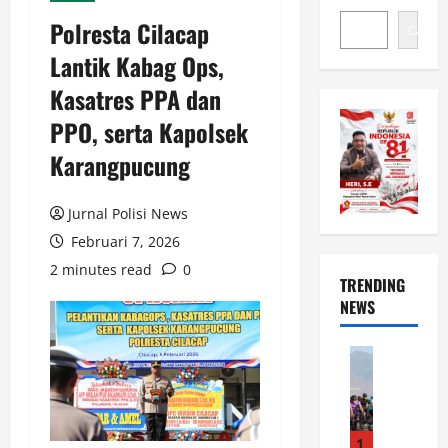
Polresta Cilacap
Cari
Lantik Kabag Ops,
Kasatres PPA dan
PPO, serta Kapolsek
Karangpucung
Jurnal Polisi News
Februari 7, 2026
2 minutes read
0
TRENDING
NEWS
News
S
e
m
a
1