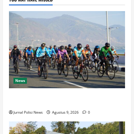
News
Semarak HUT Ke-1 Kodam XXIII/Palaka Wira, Korem
132/Tdl Ikuti Gowes Palaka Wira
Jurnal Polisi News
Agustus 9, 2026
0