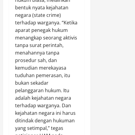
hukum biasa, melainkan
D
O
I
i
e
bentuk nyata kejahatan
i
p
I
M
w
r
negara (state crime)
s
d
u
a
a
P
i
terhadap warganya. “Ketika
d
)
m
e
C
a
aparat penegak hukum
M
a
k
i
p
e
menangkap seorang aktivis
i
a
b
a
n
tanpa surat perintah,
k
t
u
d
j
menahannya tanpa
a
b
a
a
prosedur sah, dan
n
u
B
d
Agustus
J
kemudian merekayasa
r
u
8,
i
a
tuduhan pemerasan, itu
T
2026
d
1
l
a
a
bukan sekadar
0
0
a
h
y
0
pelanggaran hukum. Itu
n
u
a
d
adalah kejahatan negara
S
n
e
terhadap warganya. Dan
e
2
n
Agustus
kejahatan negara ini harus
h
0
g
8,
ditindak dengan hukuman
a
2
a
2026
t
yang setimpal,” tegas
6
n
B
0