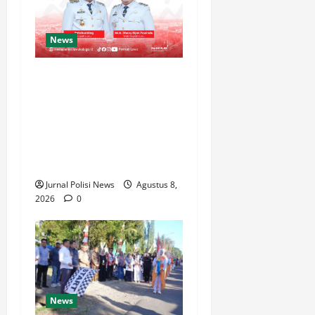
News
Luwu Raih Nilai Sempurna
Indeks Reformasi Hukum
2026, Naik dari 98,08
(istimewa) Menjadi 100
dengan kategori AA
(Istimewa)
Jurnal Polisi News
Agustus 8,
2026
0
News