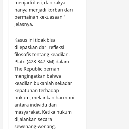
menjadi ilusi, dan rakyat
o
Agustus
t
hanya menjadi korban dari
8,
o
permainan kekuasaan,”
2026
r
jelasnya.
0
Agustus
Kasus ini tidak bisa
8,
dilepaskan dari refleksi
2026
filosofis tentang keadilan.
0
Plato (428-347 SM) dalam
The Republic pernah
mengingatkan bahwa
keadilan bukanlah sekadar
kepatuhan terhadap
hukum, melainkan harmoni
antara individu dan
masyarakat. Ketika hukum
dijalankan secara
sewenang-wenang,