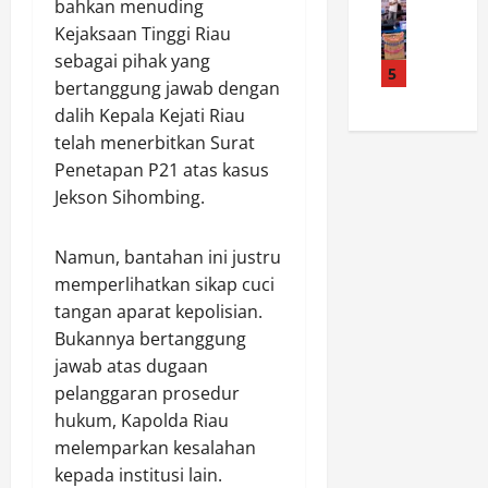
t
p
B
bahkan menuding
e
M
a
a
u
k
Kejaksaan Tinggi Riau
K
C
s
d
s
sebagai pihak yang
I
i
5
K
a
R
bertanggung jawab dengan
s
r
o
y
e
dalih Kepala Kejati Riau
l
e
n
a
f
a
telah menerbitkan Surat
b
t
J
o
m
o
Penetapan P21 atas kasus
i
a
r
R
n
n
d
Jekson Sihombing.
m
a
S
g
i
a
n
i
e
R
s
Namun, bantahan ini justru
d
t
n
u
i
memperlihatkan sikap cuci
u
a
P
a
H
d
tangan aparat kepolisian.
R
r
n
u
o
a
a
Bukannya bertanggung
g
k
n
t
m
M
jawab atas dugaan
u
g
u
u
e
m
pelanggaran prosedur
k
s
k
n
2
hukum, Kapolda Riau
a
a
a
a
0
melemparkan kesalahan
l
n
M
n
2
kepada institusi lain.
P
B
e
a
6