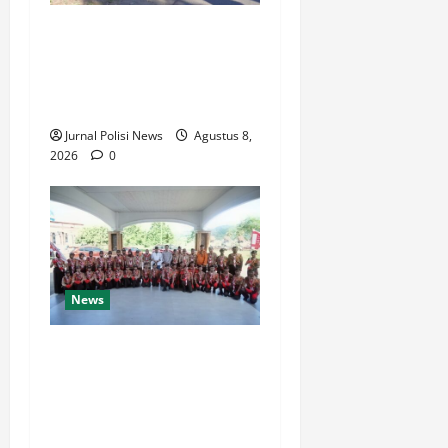
Wabup Luwu: Karnaval
Budaya Jadi Ruang
Menanamkan Kecintaan
Generasi Muda pada Budaya
Jurnal Polisi News
Agustus 8,
2026
0
News
Bupati Luwu Lepas
Kontingen Pramuka Menuju
Jambore Nasional XII di
Cibubur Tahun 2026