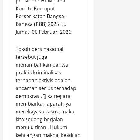
petisioner HAM pada
k
e
a
Komite Keempat
Agustus
r
t
8,
Perserikatan Bangsa-
h
2026
e
Bangsa (PBB) 2025 itu,
a
g
Jumat, 06 Februari 2026.
0
d
o
i
r
a
Tokoh pers nasional
i
h
A
tersebut juga
U
A
menambahkan bahwa
t
(
praktik kriminalisasi
a
I
terhadap aktivis adalah
m
s
ancaman serius terhadap
a
t
S
demokrasi. “Jika negara
i
e
membiarkan aparatnya
m
p
e
merekayasa kasus, maka
e
w
kita sedang berjalan
d
a
menuju tirani. Hukum
a
)
kehilangan makna, keadilan
M