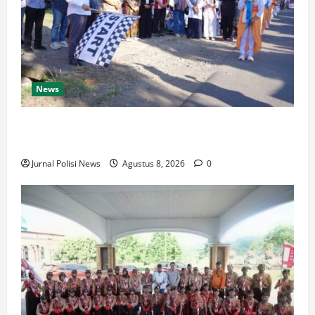
News
Wabup Luwu: Karnaval Budaya Jadi Ruang
Menanamkan Kecintaan Generasi Muda pada Budaya
Jurnal Polisi News
Agustus 8, 2026
0