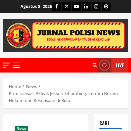
Skip
Facebook
Twitter
Youtube
Linkedin
Instagram
Pinterest
Agustus 8, 2026
to
content
LIVE
Primary
Menu
Home
News
Kriminalisasi Aktivis Jekson Sihombing: Cermin Buram
Hukum dan Kekuasaan di Riau
CARI
News