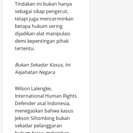
e
Tindakan ini bukan hanya
o
n
m
,
r
t
sebagai sikap pengecut,
u
k
N
i
o
j
a
tetapi juga mencerminkan
a
n
l
u
n
i
betapa hukum sering
g
M
J
K
k
dijadikan alat manipulasi
a
i
a
e
d
demi kepentingan pihak
t
r
m
c
a
tertentu.
i
a
b
i
r
H
s
o
n
i
a
I
r
t
Bukan Sekadar Kasus, Ini
9
r
l
e
a
8
Kejahatan Negara
l
e
N
a
,
a
g
a
n
0
Wilson Lalengke,
h
a
s
G
8
k
l
International Human Rights
i
e
(
e
d
o
Defender asal Indonesia,
n
i
-
a
n
e
s
menegaskan bahwa kasus
1
l
a
r
t
Jekson Sihombing bukan
6
a
l
a
i
sekadar pelanggaran
,
m
X
s
m