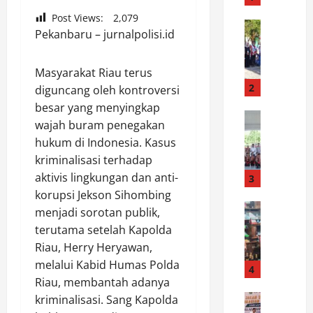
R
Post Views:
2,079
a
News
Pekanbaru – jurnalpolisi.id
W
i
a
h
b
N
Masyarakat Riau terus
u
i
2
diguncang oleh kontroversi
p
l
besar yang menyingkap
L
News
a
wajah buram penegakan
B
u
i
hukum di Indonesia. Kasus
u
w
S
kriminalisasi terhadap
p
u
e
a
aktivis lingkungan dan anti-
:
3
m
t
K
p
korupsi Jekson Sihombing
i
News
a
u
menjadi sorotan publik,
P
L
r
r
terutama setelah Kapolda
o
u
n
n
Riau, Herry Heryawan,
l
w
a
a
melalui Kabid Humas Polda
r
u
4
v
I
Riau, membantah adanya
e
L
a
n
s
News
e
kriminalisasi. Sang Kapolda
l
d
S