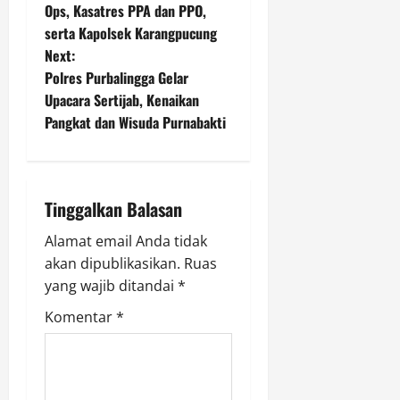
o
Ops, Kasatres PPA dan PPO,
serta Kapolsek Karangpucung
s
Next:
t
Polres Purbalingga Gelar
Upacara Sertijab, Kenaikan
n
Pangkat dan Wisuda Purnabakti
a
v
Tinggalkan Balasan
i
Alamat email Anda tidak
g
akan dipublikasikan.
Ruas
yang wajib ditandai
*
a
Komentar
*
t
i