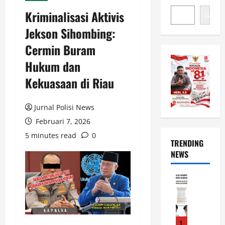
Kriminalisasi Aktivis
Cari
Jekson Sihombing:
Cermin Buram
Hukum dan
Kekuasaan di Riau
Jurnal Polisi News
Februari 7, 2026
5 minutes read
0
TRENDING
NEWS
News
L
u
w
u
1