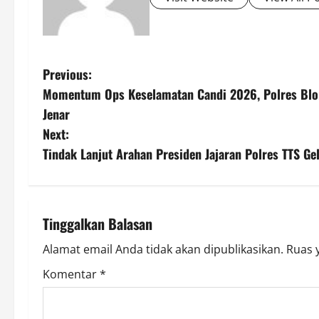
P
Previous:
Momentum Ops Keselamatan Candi 2026, Polres Blor
o
Jenar
s
Next:
Tindak Lanjut Arahan Presiden Jajaran Polres TTS Ge
t
n
a
Tinggalkan Balasan
v
Alamat email Anda tidak akan dipublikasikan.
Ruas 
Komentar
*
i
g