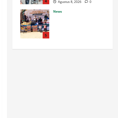
4
Agustus 8, 2026
0
News
SMK Islam Randudongkal
Peringati Harlah ke-16,
Diramaikan Jalan Sehat
Berhadiah Utama Sepeda
5
Motor
Agustus 8, 2026
0