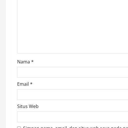
a
t
i
o
n
Nama
*
Email
*
Situs Web