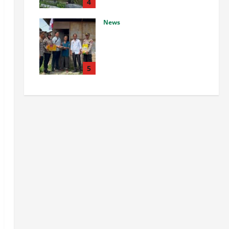
Petani Binaan
4
Agustus 6, 2026
0
News
Kapolsek Siantar Utara
Bagikan Sembako dan
Bendera Merah Putih kepada
Warga Sambut HUT
5
Kemerdekaan RI ke 81
Agustus 6, 2026
0