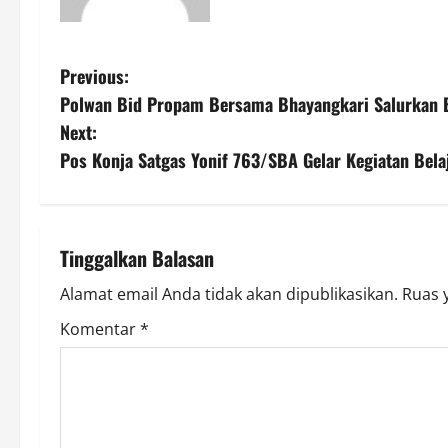
P
Previous:
Polwan Bid Propam Bersama Bhayangkari Salurkan B
o
Next:
s
Pos Konja Satgas Yonif 763/SBA Gelar Kegiatan Be
t
n
Tinggalkan Balasan
a
Alamat email Anda tidak akan dipublikasikan.
Ruas 
v
Komentar
*
i
g