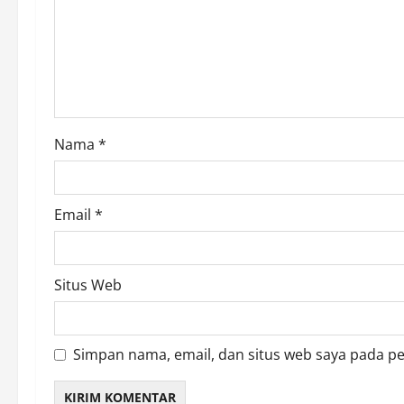
a
t
i
o
Nama
*
n
Email
*
Situs Web
Simpan nama, email, dan situs web saya pada p