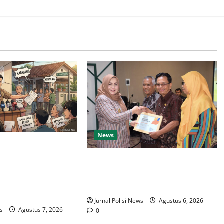
News
pan Sejak April!
elurahan &
Harkopnas ke-79, Pemkab
gera Bereskan
Banyumas Perkuat Peran Koperasi
opotan Oknum RT
sebagai Penggerak Ekonomi Rakyat
onbaru
Jurnal Polisi News
Agustus 6, 2026
ws
Agustus 7, 2026
0