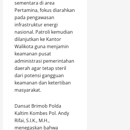
sementara di area
p
r
0
D
1
3
Pertamina, fokus diarahkan
t
i
K
5
a
pada pengawasan
d
o
J
n
u
d
infrastruktur energi
u
y
g
a
nasional. Patroli kemudian
t
a
a
m
dilanjutkan ke Kantor
a
k
E
X
Walikota guna menjamin
D
a
d
X
keamanan pusat
i
n
a
I
administrasi pemerintahan
p
,
r
I
e
P
daerah agar tetap steril
k
I
r
e
a
dari potensi gangguan
/
s
m
n
P
keamanan dan ketertiban
o
i
S
a
masyarakat.
a
l
a
l
l
i
b
a
k
Dansat Brimob Polda
k
u
k
a
L
Kaltim Kombes Pol. Andy
,
a
n
a
1
W
Rifai, S.I.K., M.H.,
,
h
6
i
menegaskan bahwa