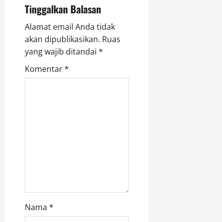
i
Tinggalkan Balasan
g
Alamat email Anda tidak
akan dipublikasikan.
Ruas
a
yang wajib ditandai
*
t
Komentar
*
i
o
n
Nama
*