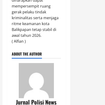
diharapkan dapat
0
e
mempersempit ruang
m
gerak pelaku tindak
b
kriminalitas serta menjaga
a
h
ritme keamanan kota
a
Balikpapan tetap stabil di
s
awal tahun 2026.
a
( Alfian )
n
P
ABOUT THE AUTHOR
P
K
H
2
8
1
Agustus
8,
Jurnal Polisi News
2026