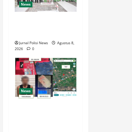
News
Korem 132/Tdl Hadiri Ziarah
Rombongan HUT Ke-1
Kodam XXIII/Palaka Wira
Jurnal Polisi News
Agustus 8,
2026
0
News
Satresnarkoba Polres PPU
Tangkap Pria Diduga
Edarkan Sabu, 16 Paket
Diamankan di Waru