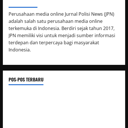
ABOUT AUTHOR
Perusahaan media online Jurnal Polisi News (JPN)
adalah salah satu perusahaan media online
terkemuka di Indonesia. Berdiri sejak tahun 2017,
JPN memiliki visi untuk menjadi sumber informasi
terdepan dan terpercaya bagi masyarakat
Indonesia.
POS-POS TERBARU
BUPATI HUMBAHAS SAMBANGI UPT SMPN 015 SIPONJOT
Korem 132/Tdl Hadiri Ziarah Rombongan HUT Ke-1 Kodam
XXIII/Palaka Wira
Satresnarkoba Polres PPU Tangkap Pria Diduga Edarkan