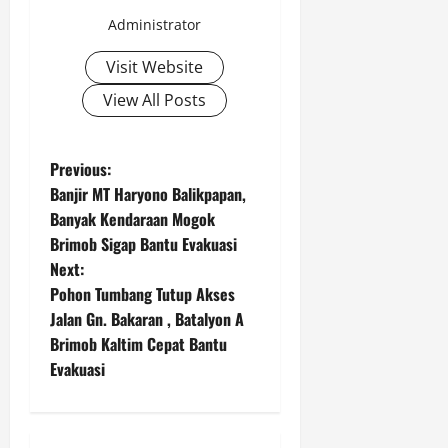
0
Administrator
Visit Website
View All Posts
P
Previous:
Banjir MT Haryono Balikpapan,
o
Banyak Kendaraan Mogok
Brimob Sigap Bantu Evakuasi
s
Next:
t
Pohon Tumbang Tutup Akses
Jalan Gn. Bakaran , Batalyon A
n
Brimob Kaltim Cepat Bantu
Evakuasi
a
v