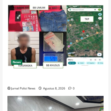
News
Satresnarkoba Polres PPU Tangkap Pria Diduga
Edarkan Sabu, 16 Paket Diamankan di Waru
Jurnal Polisi News
Agustus 8, 2026
0