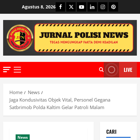
Skip
Facebook
Twitter
Youtube
Linkedin
Instagram
Pinterest
Agustus 8, 2026
to
content
LIVE
Primary
Menu
Home
News
Jaga Kondusivitas Objek Vital, Personel Gegana
Satbrimob Polda Kaltim Gelar Patroli Malam
CARI
News