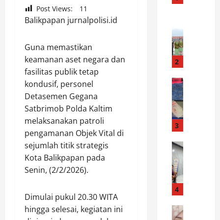
T
Post Views:
11
I
News
Balikpapan jurnalpolisi.id
K
H
o
U
Guna memastikan
r
M
keamanan aset negara dan
e
B
2
m
fasilitas publik tetap
A
1
News
H
kondusif, personel
S
3
A
Detasemen Gegana
a
2
S
Satbrimob Polda Kaltim
t
/
S
melaksanakan patroli
r
T
3
A
pengamanan Objek Vital di
e
d
M
sejumlah titik strategis
s
News
l
B
P
n
H
Kota Balikpapan pada
A
e
a
a
N
Senin, (2/2/2026).
m
r
d
G
b
k
4
i
I
Dimulai pukul 20.30 WITA
a
o
r
U
hingga selesai, kegiatan ini
y
News
b
i
P
B