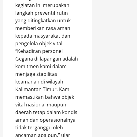
R
a
P
r
kegiatan ini merupakan
K
n
a
a
langkah preventif rutin
l
S
k
yang ditingkatkan untuk
a
o
e
Agustus
memberikan rasa aman
i
r
t
8,
m
o
kepada masyarakat dan
D
2026
T
t
i
pengelola objek vital.
a
0
i
a
“Kehadiran personel
k
T
m
Gegana di lapangan adalah
P
r
a
komitmen kami dalam
e
a
n
menjaga stabilitas
r
n
k
keamanan di wilayah
n
s
a
a
Kalimantan Timur. Kami
p
n
h
a
d
memastikan bahwa objek
D
r
i
vital nasional maupun
i
a
W
daerah tetap dalam kondisi
k
n
a
aman dan operasionalnya
o
s
r
tidak terganggu oleh
n
i
u
ancaman apa pun,” ujar
f
d