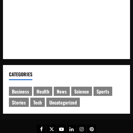
Sabu, 16 Paket Diamankan di Waru
Pembayaran Tali Asih PT NPR Dipertanyakan, Pemilik Lahan
Soroti Transparansi dan Keterlibatan dalam Pembahasan
PPKH 281
Berita Soal Dugaan Uang Rp35 Juta Dipersoalkan, R Klaim
Tak Pernah Dikonfirmasi Wartawan Y
CATEGORIES
Business
Health
News
Science
Sports
Stories
Tech
Uncategorized
Facebook
Twitter
Youtube
Linkedin
Instagram
Pinterest