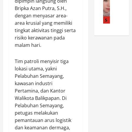
a
a
dipimpin langsung oleh
Z
T
e
r
P
i
Bripka Azan Putra, S.H.,
S
r
a
o
a
M
dengan menyasar area-
i
n
5
l
r
P
area krusial yang memiliki
t
T
r
a
N
tingkat aktivitas tinggi serta
a
a
e
h
0
risiko kerawanan pada
S
l
s
R
1
o
malam hari.
i
P
o
5
a
A
P
m
S
l
s
U
b
I
Tim patroli menyisir tiga
D
i
T
o
P
lokasi utama, yakni
u
h
a
n
O
Pelabuhan Semayang,
g
P
n
g
N
kawasan industri
a
T
g
a
J
a
Pertamina, dan Kantor
N
k
n
O
n
P
a
Walikota Balikpapan. Di
H
T
U
R
p
U
Pelabuhan Semayang,
a
D
P
T
petugas melakukan
Agustus
n
i
r
K
8,
pemantauan arus logistik
g
p
i
e
2026
dan keamanan dermaga,
R
e
a
-