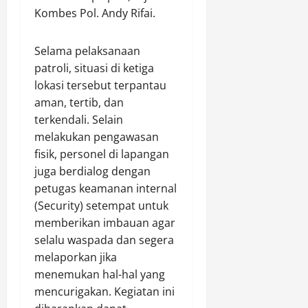
i
Kombes Pol. Andy Rifai.
a
Agustus
r
n
8,
m
K
2026
Selama pelaksanaan
a
e
patroli, situasi di ketiga
0
s
t
lokasi tersebut terpantau
i
e
aman, tertib, dan
W
r
a
terkendali. Selain
l
r
i
melakukan pengawasan
t
b
fisik, personel di lapangan
a
a
juga berdialog dengan
w
t
petugas keamanan internal
a
a
(Security) setempat untuk
n
n
memberikan imbauan agar
Y
d
selalu waspada dan segera
a
l
melaporkan jika
Agustus
a
8,
menemukan hal-hal yang
m
2026
mencurigakan. Kegiatan ini
P