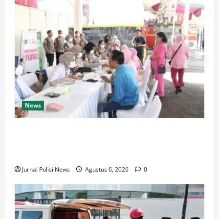
News
Polda Jateng Hadir untuk Kesehatan Masyarakat,
Biddokkes Polda Jateng Gelar Skrining dan Tracing
TB Paru Gratis
Jurnal Polisi News
Agustus 6, 2026
0