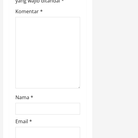
yang wajib ditandai
*
i
Komentar
*
o
n
Nama
*
Email
*