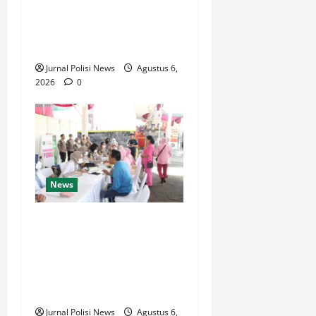
(3T), Polda Riau dan Polres
Bengkalis Hadirkan Bakti
Sosial
Jurnal Polisi News
Agustus 6,
2026
0
News
Polda Jateng Hadir untuk
Kesehatan Masyarakat,
Biddokkes Polda Jateng
Gelar Skrining dan Tracing
TB Paru Gratis
Jurnal Polisi News
Agustus 6,