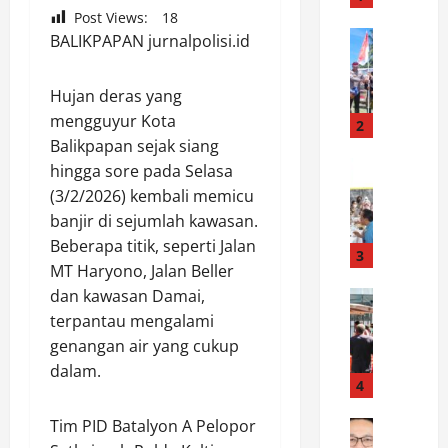
e
Post Views:
18
r
News
BALIKPAPAN jurnalpolisi.id
E
s
k
o
Hujan deras yang
s
n
mengguyur Kota
p
e
2
e
Balikpapan sejak siang
l
d
News
P
hingga sore pada Selasa
P
i
o
(3/2/2026) kembali memicu
o
s
l
banjir di sejumlah kawasan.
l
i
r
Beberapa titik, seperti Jalan
d
M
3
e
MT Haryono, Jalan Beller
a
e
s
dan kawasan Damai,
J
News
r
P
R
a
a
terpantau mengalami
u
e
t
h
r
genangan air yang cukup
s
e
P
b
dalam.
p
n
4
u
a
o
g
t
l
Tim PID Batalyon A Pelopor
n
News
H
i
i
T