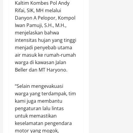
Kaltim Kombes Pol Andy
s
a
y
T
d
i
Rifai, SIK, MH melalui
l
a
e
i
M
t
Danyon A Pelopor, Kompol
r
r
a
i
i
a
i
Iwan Pamuji, S.H., M.H.,
n
s
m
k
s
menjelaskan bahwa
i
A
a
o
intensitas hujan yang tinggi
Agustus
:
m
t
l
6,
menjadi penyebab utama
C
a
,
i
2026
air masuk ke rumah-rumah
a
n
B
r
warga di kawasan Jalan
w
k
0
i
,
e
a
Beller dan MT Haryono.
d
d
t
n
d
a
M
T
o
n
“Selain mengevakuasi
a
K
k
T
warga yang terdampak, tim
j
P
k
e
kami juga membantu
u
P
e
r
,
pengaturan lalu lintas
e
s
t
M
n
untuk memastikan
P
i
a
e
o
n
keselamatan pengendara
n
m
l
g
motor yang mogok,