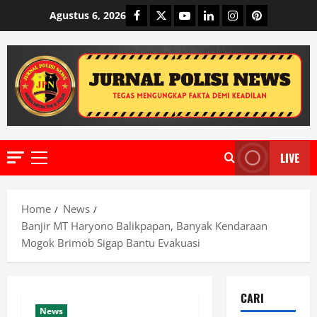
Skip
Facebook
Twitter
Youtube
Linkedin
Instagram
Pinterest
Agustus 6, 2026
to
content
LIVE
Primary
Menu
Home
News
Banjir MT Haryono Balikpapan, Banyak Kendaraan
Mogok Brimob Sigap Bantu Evakuasi
CARI
News