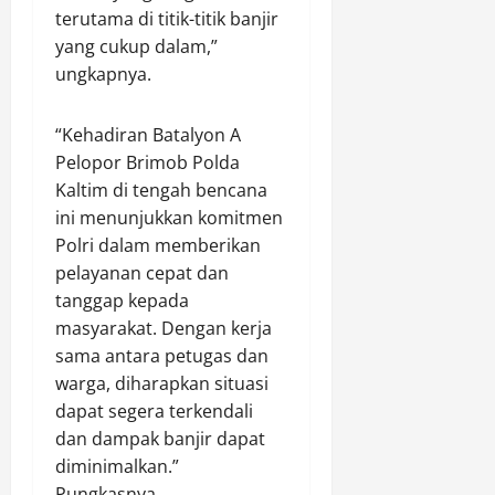
d
u
d
g
terutama di titik-titik banjir
i
a
a
a
yang cukup dalam,”
r
n
J
l
ungkapnya.
i
J
a
(
,
e
t
3
S
n
e
T
“Kehadiran Batalyon A
e
a
n
)
Pelopor Brimob Polda
j
z
g
,
Kaltim di tengah bencana
a
a
G
P
ini menunjukkan komitmen
h
h
e
o
Polri dalam memberikan
t
d
l
l
e
pelayanan cepat dan
i
a
d
r
B
tanggap kepada
r
a
a
a
S
R
masyarakat. Dengan kerja
d
l
k
i
sama antara petugas dan
a
i
r
a
warga, diharapkan situasi
n
k
i
u
dapat segera terkendali
B
p
n
d
dan dampak banjir dapat
e
a
i
a
diminimalkan.”
r
p
n
n
a
a
Pungkasnya.