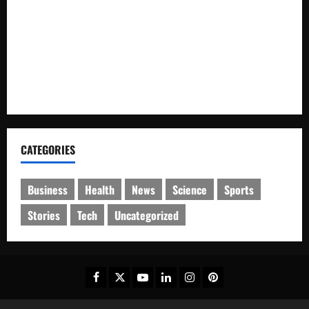
Respons Cepat Satbrimob Polda Kaltim Amankan TKP
Penemuan Jenazah di Balikpapan, Polisi Lakukan
Penyelidikan
Taufik Saleh Paparkan Visi Misi: Cawet Maju, Mandiri,
Sejahtera dan Berakhlak Mulia
CATEGORIES
Business
Health
News
Science
Sports
Stories
Tech
Uncategorized
Facebook
Twitter
Youtube
Linkedin
Instagram
Pinterest