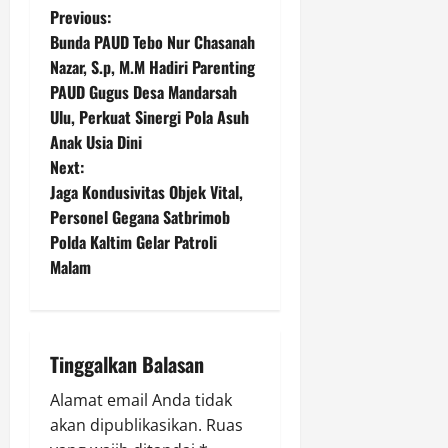
l
P
i
Previous:
a
i
s
n
Bunda PAUD Tebo Nur Chasanah
o
d
B
Nazar, S.p, M.M Hadiri Parenting
i
a
Agustus
PAUD Gugus Desa Mandarsah
s
k
k
6,
Ulu, Perkuat Sinergi Pola Asuh
a
t
2026
t
Anak Usia Dini
n
i
0
Next:
S
n
Jaga Kondusivitas Objek Vital,
o
Agustus
s
6,
Personel Gegana Satbrimob
a
2026
i
Polda Kaltim Gelar Patroli
a
v
Malam
0
l
i
Agustus
g
6,
Tinggalkan Balasan
2026
a
Alamat email Anda tidak
0
akan dipublikasikan.
Ruas
t