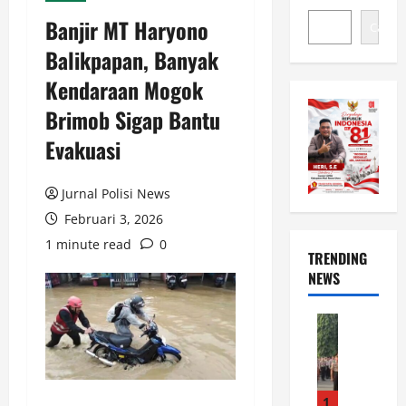
Banjir MT Haryono
Cari
Balikpapan, Banyak
Kendaraan Mogok
Brimob Sigap Bantu
Evakuasi
Jurnal Polisi News
Februari 3, 2026
1 minute read
0
TRENDING
NEWS
News
D
u
a
P
1