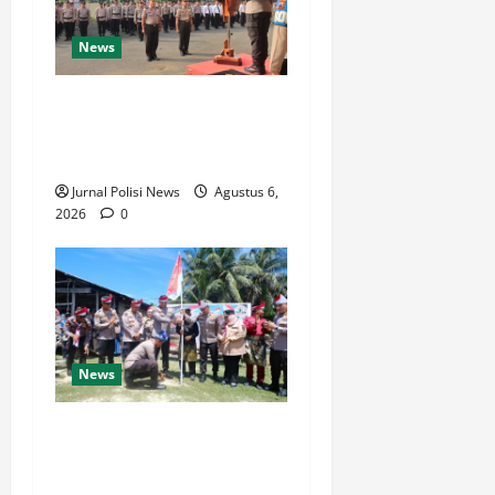
News
Dua Personel Polres
Purbalingga Naik Pangkat
Pengabdian
Jurnal Polisi News
Agustus 6,
2026
0
News
Ekspedisi Merah Putih
Jangkau Pulau Terluar,
Terisolir, dan Tertinggal