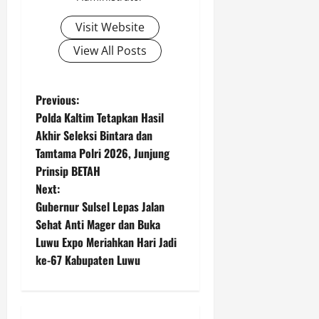
Visit Website
View All Posts
P
Previous:
Polda Kaltim Tetapkan Hasil
o
Akhir Seleksi Bintara dan
Tamtama Polri 2026, Junjung
s
Prinsip BETAH
t
Next:
Gubernur Sulsel Lepas Jalan
n
Sehat Anti Mager dan Buka
Luwu Expo Meriahkan Hari Jadi
a
ke-67 Kabupaten Luwu
v
i