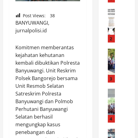
t
i
News
Post Views:
38
L
M
BANYUWANGI,
u
a
jurnalpolisi.id
w
l
u
r
2
R
a
Komitmen memberantas
a
News
T
kejahatan kehutanan
W
i
e
kembali dibuktikan Polresta
a
h
g
Banyuwangi. Unit Reskrim
b
N
a
u
Polsek Bangorejo bersama
i
3
s
p
l
k
Unit Resmob Selatan
L
News
a
a
Satreskrim Polresta
B
u
i
n
Banyuwangi dan Polmob
u
w
S
K
Perhutani Banyuwangi
p
u
e
O
Selatan berhasil
a
:
4
m
N
mengungkap kasus
t
K
p
I
i
News
a
penebangan dan
u
d
P