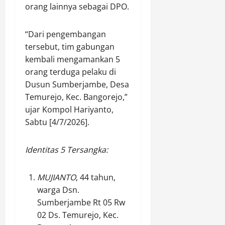
t
orang lainnya sebagai DPO.
m
M
u
g
u
u
e
m
r
s
k
n
2
a
“Dari pengembangan
a
a
a
0
m
tersebut, tim gabungan
n
M
n
2
A
kembali mengamankan 5
B
e
a
6
t
orang terduga pelaku di
o
n
m
,
l
t
Dusun Sumberjambe, Desa
u
k
N
e
o
j
a
Temurejo, Kec. Bangorejo,”
a
t
l
u
n
i
ujar Kompol Hariyanto,
M
M
J
K
k
e
Sabtu [4/7/2026].
i
a
e
d
n
r
m
c
a
u
Identitas 5 Tersangka:
a
b
i
r
j
s
o
n
i
u
I
r
t
9
P
MUJIANTO
, 44 tahun,
l
e
a
8
O
warga Dsn.
e
N
a
,
P
Sumberjambe Rt 05 Rw
g
a
n
0
M
02 Ds. Temurejo, Kec.
a
s
G
8
A