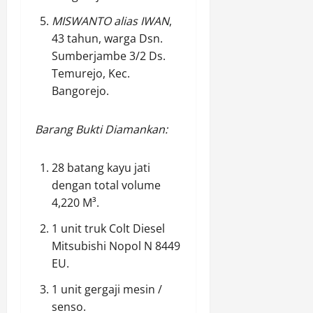
a
d
n
e
MISWANTO alias IWAN
,
2
n
Agustus
43 tahun, warga Dsn.
0
g
8,
Sumberjambe 3/2 Ds.
2
a
2026
Temurejo, Kec.
6
n
0
Bangorejo.
k
a
Agustus
t
8,
Barang Bukti Diamankan:
2026
e
g
0
28 batang kayu jati
o
dengan total volume
r
i
4,220 M³.
A
1 unit truk Colt Diesel
A
Mitsubishi Nopol N 8449
(
I
EU.
s
1 unit gergaji mesin /
t
senso.
i