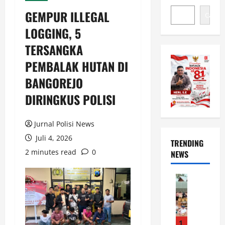
GEMPUR ILLEGAL
Cari
LOGGING, 5
TERSANGKA
PEMBALAK HUTAN DI
BANGOREJO
DIRINGKUS POLISI
Jurnal Polisi News
Juli 4, 2026
TRENDING
2 minutes read
0
NEWS
News
B
u
p
a
1