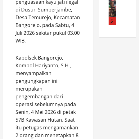
L
r
r
penguasaan kayu jati ilegal
a
o
u
n
n
n
di Dusun Sumberjambe,
l
w
a
a
P
Desa Temurejo, Kecamatan
r
u
5
v
I
e
Bangorejo, pada Sabtu, 4
e
L
a
n
l
Juli 2026 sekitar pukul 03.00
s
e
l
d
a
t
WIB.
p
B
e
t
a
a
u
k
i
C
s
d
s
h
Kapolsek Bangorejo,
i
K
a
R
M
Kompol Hariyanto, S.H.,
r
o
y
e
a
menyampaikan
e
n
a
f
t
pengungkapan ini
b
t
J
o
a
o
merupakan
i
a
r
n
n
n
d
pengembangan dari
m
g
S
g
i
a
operasi sebelumnya pada
k
i
e
R
s
a
Senin, 4 Mei 2026 di petak
t
n
u
i
n
57B Kawasan Hutan. Saat
a
P
a
H
P
itu petugas mengamankan
R
r
n
u
r
2 orang dan menetapkan 8
a
a
g
k
o