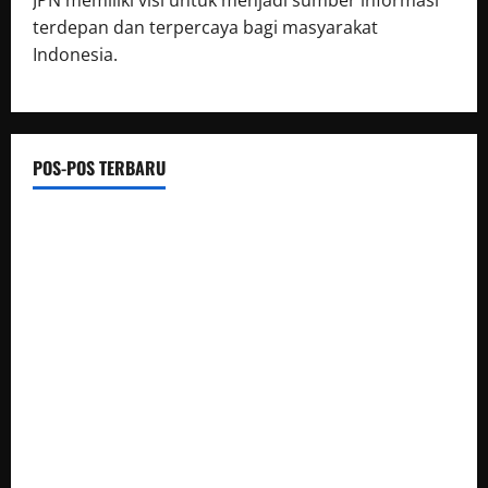
terdepan dan terpercaya bagi masyarakat
Indonesia.
POS-POS TERBARU
Bupati Malra Tegaskan KONI dan Pelatih Matangkan
Program Atlet Menuju POPMAL 2027
Luwu Raih Nilai Sempurna Indeks Reformasi Hukum 2026,
Naik dari 98,08 (istimewa) Menjadi 100 dengan kategori AA
(Istimewa)
Wabup Luwu: Karnaval Budaya Jadi Ruang Menanamkan
Kecintaan Generasi Muda pada Budaya
Bupati Luwu Lepas Kontingen Pramuka Menuju Jambore