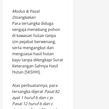
m
e
Modus & Pasal
w
Disangkakan
a
Para tersangka diduga
)
sengaja menebang pohon
di kawasan hutan tanpa
Agustus
izin pejabat berwenang,
8,
2026
serta mengangkut dan
menguasai hasil hutan
0
kayu tanpa dilengkapi Surat
Keterangan Sahnya Hasil
Hutan [SKSHH].
Atas perbuatannya, para
tersangka dijerat
Pasal 82
ayat 1 huruf b dan c jo
Pasal 12 huruf b dan c