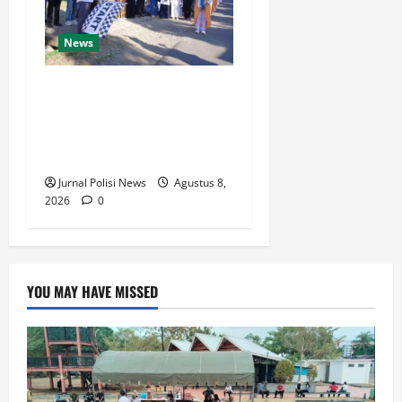
News
Wabup Luwu: Karnaval
Budaya Jadi Ruang
Menanamkan Kecintaan
Generasi Muda pada Budaya
Jurnal Polisi News
Agustus 8,
2026
0
YOU MAY HAVE MISSED