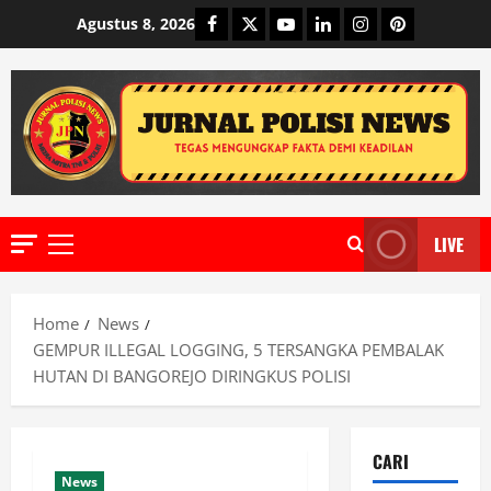
Skip
Facebook
Twitter
Youtube
Linkedin
Instagram
Pinterest
Agustus 8, 2026
to
content
LIVE
Primary
Menu
Home
News
GEMPUR ILLEGAL LOGGING, 5 TERSANGKA PEMBALAK
HUTAN DI BANGOREJO DIRINGKUS POLISI
CARI
News