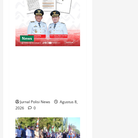
News
Luwu Raih Nilai Sempurna
Indeks Reformasi Hukum
2026, Naik dari 98,08
(istimewa) Menjadi 100
dengan kategori AA
(Istimewa)
Jurnal Polisi News
Agustus 8,
2026
0