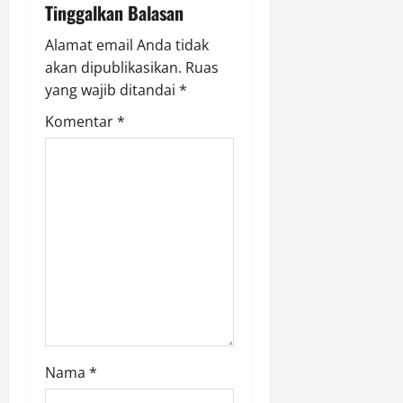
Tinggalkan Balasan
g
Alamat email Anda tidak
a
akan dipublikasikan.
Ruas
yang wajib ditandai
*
t
Komentar
*
i
o
n
Nama
*