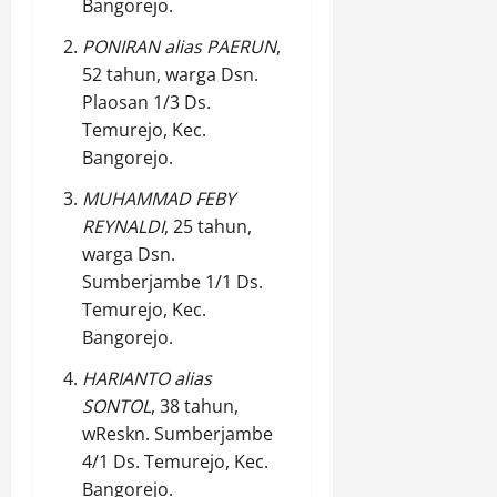
l
Bangorejo.
i
e
(
L
d
o
n
i
2
PONIRAN alias PAERUN
,
a
n
e
s
0
52 tahun, warga Dsn.
l
a
r
t
2
Plaosan 1/3 Ds.
a
l
a
i
7
m
X
Temurejo, Kec.
s
m
O
I
i
Bangorejo.
e
Agustus
p
I
M
w
8,
MUHAMMAD FEBY
s
d
u
a
2026
P
REYNALDI
, 25 tahun,
i
d
)
e
C
0
a
warga Dsn.
M
k
i
p
e
Sumberjambe 1/1 Ds.
a
b
a
n
Temurejo, Kec.
t
u
d
j
Bangorejo.
b
a
a
u
B
d
Agustus
HARIANTO alias
r
u
8,
i
SONTOL
, 38 tahun,
T
2026
d
1
wReskn. Sumberjambe
a
a
0
4/1 Ds. Temurejo, Kec.
0
h
y
0
Bangorejo.
u