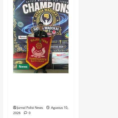
News
Bripda Syaiful Bahri Juara 1
Karate Wadokai Cup 2026,
Harumkan Nama Brimob
Kaltim
Jurnal Polisi News
Agustus 10,
2026
0