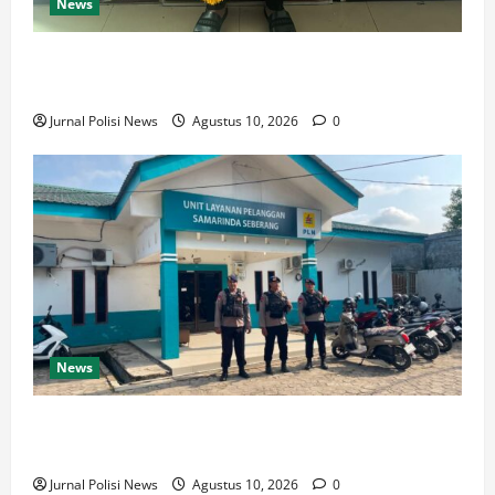
News
Bripda Syaiful Bahri Juara 1 Karate Wadokai Cup
2026, Harumkan Nama Brimob Kaltim
Jurnal Polisi News
Agustus 10, 2026
0
News
Jaga Kamtibmas Samarinda Seberang, Brimob Polda
Kaltim Patroli Objek Vital hingga Terminal
Jurnal Polisi News
Agustus 10, 2026
0