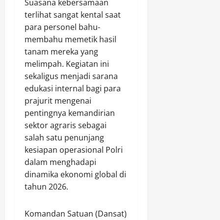
Suasana kebersamaan
r
s
k
l
Agustus
t
i
terlihat sangat kental saat
V
t
10,
a
f
para personel bahu-
i
2026
i
n
k
t
m
membahu memetik hasil
0
g
a
a
tanam mereka yang
g
n
l
Agustus
melimpah. Kegiatan ini
u
P
h
10,
sekaligus menjadi sarana
n
a
i
2026
edukasi internal bagi para
g
t
n
J
prajurit mengenai
r
0
g
a
o
pentingnya kemandirian
g
w
l
a
sektor agraris sebagai
a
i
T
salah satu penunjang
b
d
e
kesiapan operasional Polri
M
a
r
dalam menghadapi
e
n
m
dinamika ekonomi global di
n
E
i
g
tahun 2026.
d
n
a
u
a
k
k
l
Komandan Satuan (Dansat)
u
a