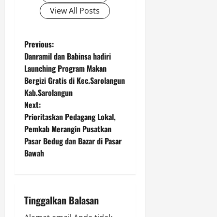
View All Posts
P
Previous:
Danramil dan Babinsa hadiri
o
Launching Program Makan
Bergizi Gratis di Kec.Sarolangun
s
Kab.Sarolangun
t
Next:
Prioritaskan Pedagang Lokal,
n
Pemkab Merangin Pusatkan
Pasar Bedug dan Bazar di Pasar
a
Bawah
v
i
Tinggalkan Balasan
g