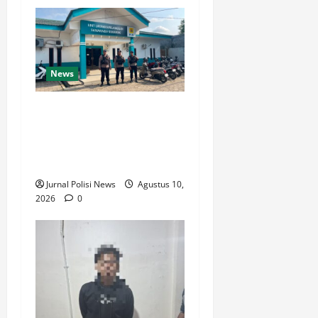
News
Jaga Kamtibmas Samarinda
Seberang, Brimob Polda
Kaltim Patroli Objek Vital
hingga Terminal
Jurnal Polisi News
Agustus 10,
2026
0