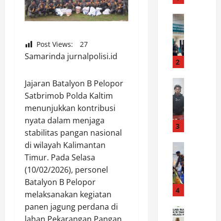
d
a
News
J
S
a
y
Post Views:
27
g
a
Samarinda jurnalpolisi.id
a
i
2
K
f
a
News
Jajaran Batalyon B Pelopor
u
D
m
l
Satbrimob Polda Kaltim
i
t
B
menunjukkan kontribusi
d
i
a
nyata dalam menjaga
u
b
3
h
stabilitas pangan nasional
g
m
r
di wilayah Kalimantan
a
News
a
i
C
Timur. Pada Selasa
E
s
J
e
d
S
(10/02/2026), personel
u
g
a
a
a
Batalyon B Pelopor
a
r
4
m
r
melaksanakan kegiatan
h
k
a
a
panen jagung perdana di
K
News
a
r
1
lahan Pekarangan Pangan
S