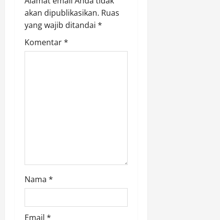
Alamat email Anda tidak
a
akan dipublikasikan.
Ruas
yang wajib ditandai
*
t
Komentar
*
i
o
n
Nama
*
Email
*