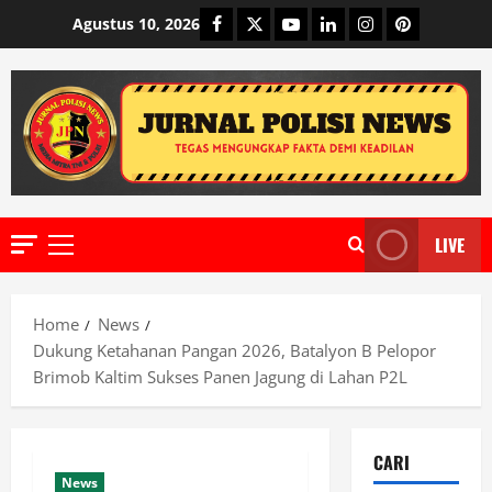
Skip
Facebook
Twitter
Youtube
Linkedin
Instagram
Pinterest
Agustus 10, 2026
to
content
LIVE
Primary
Menu
Home
News
Dukung Ketahanan Pangan 2026, Batalyon B Pelopor
Brimob Kaltim Sukses Panen Jagung di Lahan P2L
CARI
News