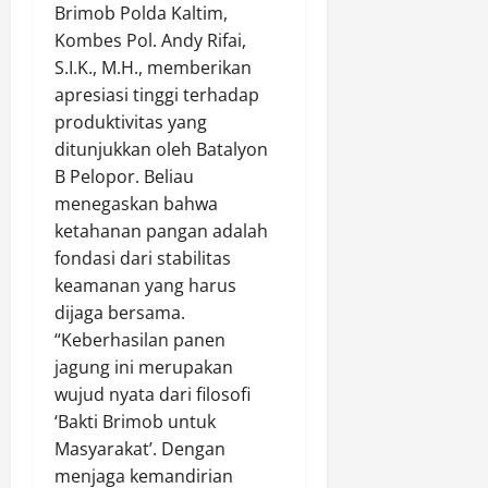
Brimob Polda Kaltim,
i
s
Agustus
Kombes Pol. Andy Rifai,
D
i
10,
S.I.K., M.H., memberikan
a
N
2026
n
apresiasi tinggi terhadap
e
M
0
l
produktivitas yang
e
a
ditunjukkan oleh Batalyon
n
y
B Pelopor. Beliau
g
a
menegaskan bahwa
h
n
ketahanan pangan adalah
o
fondasi dari stabilitas
r
Agustus
m
keamanan yang harus
10,
a
dijaga bersama.
2026
t
“Keberhasilan panen
0
i
jagung ini merupakan
S
wujud nyata dari filosofi
e
‘Bakti Brimob untuk
r
Masyarakat’. Dengan
t
menjaga kemandirian
a