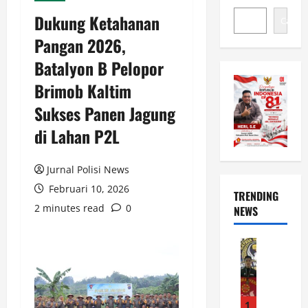
Dukung Ketahanan
Cari
Pangan 2026,
Batalyon B Pelopor
Brimob Kaltim
Sukses Panen Jagung
di Lahan P2L
Jurnal Polisi News
Februari 10, 2026
TRENDING
2 minutes read
0
NEWS
News
B
r
i
p
1