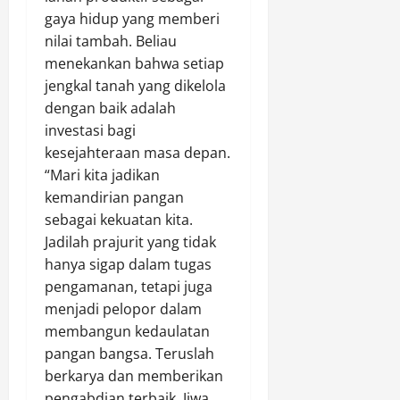
a
gaya hidup yang memberi
r
nilai tambah. Beliau
a
k
menekankan bahwa setiap
a
jengkal tanah yang dikelola
t
dengan baik adalah
A
investasi bagi
d
kesejahteraan masa depan.
a
“Mari kita jadikan
t
kemandirian pangan
sebagai kekuatan kita.
Agustus
Jadilah prajurit yang tidak
10,
2026
hanya sigap dalam tugas
pengamanan, tetapi juga
0
menjadi pelopor dalam
membangun kedaulatan
pangan bangsa. Teruslah
berkarya dan memberikan
pengabdian terbaik. Jiwa