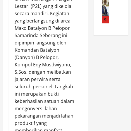
e
n
i
K
Lestari (P2L) yang dikelola
e
c
S
n
a
n
e
secara mandiri. Kegiatan
a
d
r
a
l
5
b
yang berlangsung di area
a
a
t
a
u
S
t
Mako Batalyon B Pelopor
o
k
,
e
e
Samarinda Seberang ini
r
a
P
b
W
dipimpin langsung oleh
A
a
e
e
a
Komandan Batalyon
g
n
m
r
d
(Danyon) B Pelopor,
u
L
u
a
o
s
Kompol Edy Musdwiyono,
a
d
n
k
t
u
a
S.Sos, dengan melibatkan
g
a
i
t
d
,
jajaran perwira serta
i
n
,
i
B
C
seluruh personel. Langkah
u
S
T
r
u
ini merupakan bukti
s
a
a
i
p
keberhasilan satuan dalam
.
t
n
m
2
mengonversi lahan
R
p
a
o
0
.
pekarangan menjadi lahan
o
h
b
2
K
l
produktif yang
G
P
6
a
a
r
o
memberikan manfaat
,