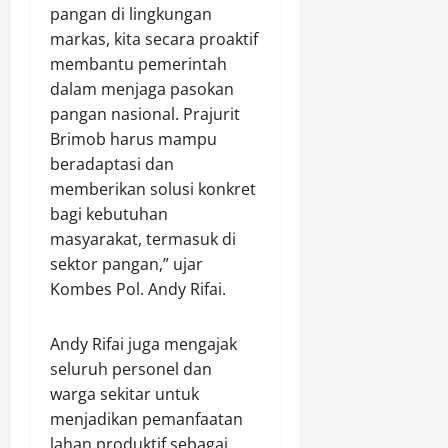
M
pangan di lingkungan
e
markas, kita secara proaktif
l
membantu pemerintah
i
dalam menjaga pasokan
n
pangan nasional. Prajurit
d
Brimob harus mampu
u
beradaptasi dan
n
g
memberikan solusi konkret
i
bagi kebutuhan
H
masyarakat, termasuk di
a
sektor pangan,” ujar
k
Kombes Pol. Andy Rifai.
H
a
k
Andy Rifai juga mengajak
M
seluruh personel dan
a
warga sekitar untuk
s
menjadikan pemanfaatan
y
lahan produktif sebagai