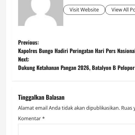
Visit Website
View All P
P
Previous:
Kapolres Bungo Hadiri Peringatan Hari Pers Nasion
o
Next:
s
Dukung Ketahanan Pangan 2026, Batalyon B Pelopor
t
n
Tinggalkan Balasan
a
Alamat email Anda tidak akan dipublikasikan.
Ruas 
v
Komentar
*
i