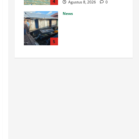
4
Agustus 8, 2026
0
News
Tinjau Kondisi Nelayan Dan
Peralatan Pendingin Ikan
Senator ARK Dana Otsus
Harus Tepat Sasaran Kepada
5
Pelaku UMKM.
Agustus 8, 2026
0