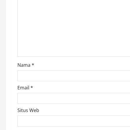
g
a
t
i
o
Nama
*
n
Email
*
Situs Web