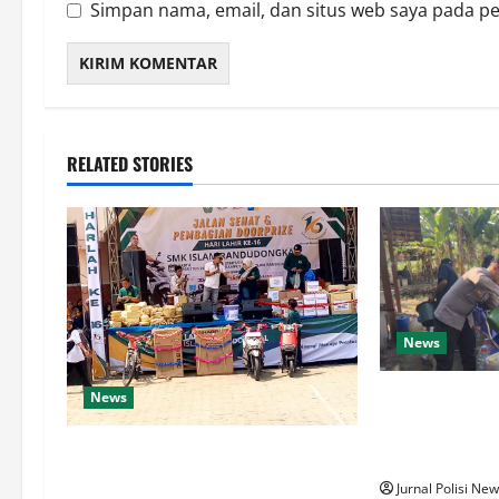
Simpan nama, email, dan situs web saya pada p
RELATED STORIES
News
Bantu Warga H
News
Polsek Ngambo
SMK Islam Randudongkal Peringati
8.000 Liter Ai
Harlah ke-16, Diramaikan Jalan
Jurnal Polisi Ne