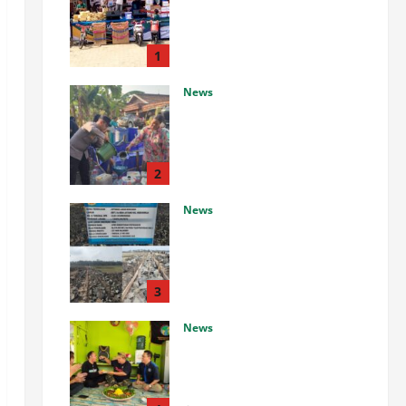
Peringati Harlah ke-16,
Diramaikan Jalan Sehat
Berhadiah Utama Sepeda
1
Motor
News
Agustus 8, 2026
0
Bantu Warga Hadapi Kemarau,
Polsek Ngambon
Distribusikan 8.000 Liter Air
Bersih
2
Agustus 8, 2026
0
News
Dugaan Proyek Asal Jadi di
Jatisari Cilacap: UPKK
Bungkam Saat Dikonfirmasi
Soal Spesifikasi Teknis
3
Agustus 8, 2026
0
News
HUT ke-14 IWO, Ketua PWI
Barito Timur: Tetap Solid dan
Berpihak pada Kebenaran