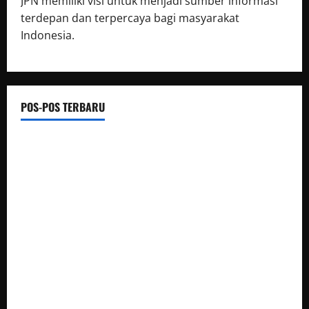
JPN memiliki visi untuk menjadi sumber informasi
terdepan dan terpercaya bagi masyarakat
Indonesia.
POS-POS TERBARU
Luwu Raih Nilai Sempurna Indeks Reformasi Hukum 2026,
Naik dari 98,08 (istimewa) Menjadi 100 dengan kategori AA
(Istimewa)
Wabup Luwu: Karnaval Budaya Jadi Ruang Menanamkan
Kecintaan Generasi Muda pada Budaya
Bupati Luwu Lepas Kontingen Pramuka Menuju Jambore
Nasional XII di Cibubur Tahun 2026
Polresta Cirebon Sita Ratusan Botol Miras Ilegal dalam Ops