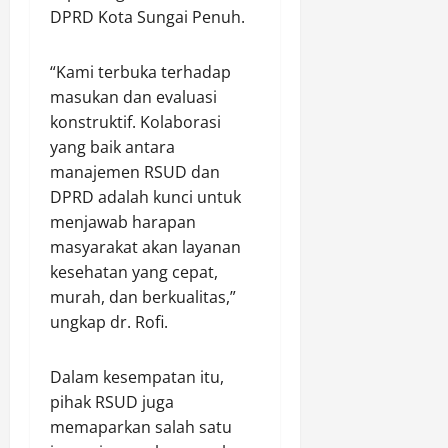
o
DPRD Kota Sungai Penuh.
Agustus
t
8,
o
2026
“Kami terbuka terhadap
r
masukan dan evaluasi
0
konstruktif. Kolaborasi
Agustus
8,
yang baik antara
2026
manajemen RSUD dan
DPRD adalah kunci untuk
0
menjawab harapan
masyarakat akan layanan
kesehatan yang cepat,
murah, dan berkualitas,”
ungkap dr. Rofi.
Dalam kesempatan itu,
pihak RSUD juga
memaparkan salah satu