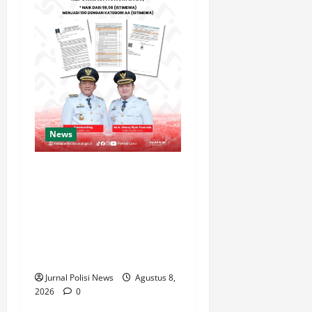
News
Luwu Raih Nilai Sempurna
Indeks Reformasi Hukum
2026, Naik dari 98,08
(istimewa) Menjadi 100
dengan kategori AA
(Istimewa)
Jurnal Polisi News
Agustus 8,
2026
0