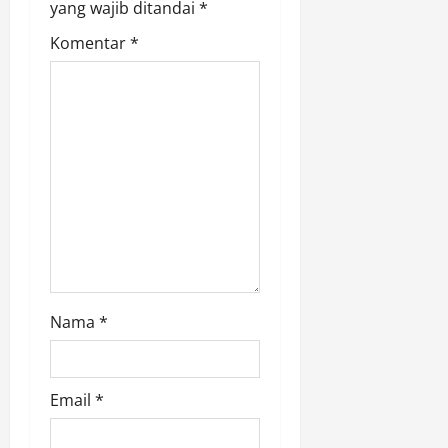
yang wajib ditandai
*
t
Komentar
*
i
o
n
Nama
*
Email
*