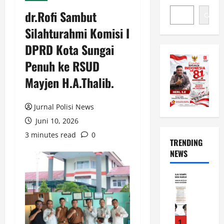
dr.Rofi Sambut
Cari
Silahturahmi Komisi I
DPRD Kota Sungai
Penuh ke RSUD
Mayjen H.A.Thalib.
Jurnal Polisi News
Juni 10, 2026
3 minutes read
0
TRENDING
NEWS
News
L
u
w
u
1