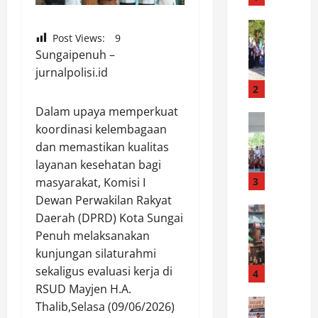
R
a
News
Post Views:
9
W
i
Sungaipenuh –
a
h
b
jurnalpolisi.id
N
u
i
2
p
l
Dalam upaya memperkuat
L
News
a
koordinasi kelembagaan
B
u
i
dan memastikan kualitas
u
w
S
p
layanan kesehatan bagi
u
e
a
:
3
m
masyarakat, Komisi I
t
K
p
Dewan Perwakilan Rakyat
i
News
a
u
Daerah (DPRD) Kota Sungai
P
L
r
r
Penuh melaksanakan
o
u
n
n
kunjungan silaturahmi
l
w
a
a
sekaligus evaluasi kerja di
r
u
4
v
I
e
L
RSUD Mayjen H.A.
a
n
s
News
e
l
Thalib,Selasa (09/06/2026)
d
S