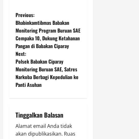
P
Previous:
Bhabinkamtibmas Babakan
o
Monitoring Program Buruan SAE
Cempaka 10, Dukung Ketahanan
s
Pangan di Babakan Ciparay
t
Next:
Polsek Babakan Ciparay
n
Monitoring Buruan SAE, Satres
Narkoba Berbagi Kepedulian ke
a
Panti Asuhan
v
i
Tinggalkan Balasan
g
Alamat email Anda tidak
a
akan dipublikasikan.
Ruas