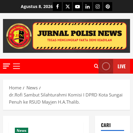
Skip
Facebook
Twitter
Youtube
Linkedin
Instagram
Pinterest
Agustus 8, 2026
to
content
LIVE
Primary
Menu
Home
News
dr.Rofi Sambut Silahturahmi Komisi I DPRD Kota Sungai
Penuh ke RSUD Mayjen H.A.Thalib.
CARI
News