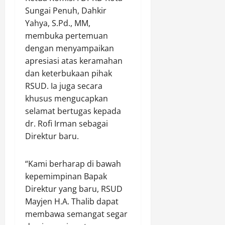
e
o
n
m
,
Sungai Penuh, Dahkir
r
t
u
k
N
Yahya, S.Pd., MM,
i
o
j
a
a
membuka pertemuan
n
l
u
n
i
dengan menyampaikan
g
M
J
K
k
apresiasi atas keramahan
a
i
a
e
d
t
dan keterbukaan pihak
r
m
c
a
i
a
b
RSUD. Ia juga secara
i
r
H
s
o
n
khusus mengucapkan
i
a
I
r
t
9
selamat bertugas kepada
r
l
e
a
8
dr. Rofi Irman sebagai
l
e
N
a
,
Direktur baru.
a
g
a
n
0
h
a
s
G
8
k
l
i
“Kami berharap di bawah
e
(
e
d
o
n
i
kepemimpinan Bapak
-
a
n
e
s
Direktur yang baru, RSUD
1
l
a
r
t
Mayjen H.A. Thalib dapat
6
a
l
a
i
membawa semangat segar
,
m
X
s
m