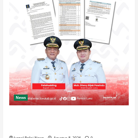
News
Luwu Raih Nilai Sempurna Indeks Reformasi Hukum
2026, Naik dari 98,08 (istimewa) Menjadi 100
dengan kategori AA (Istimewa)
Jurnal Polisi News
Agustus 8, 2026
0