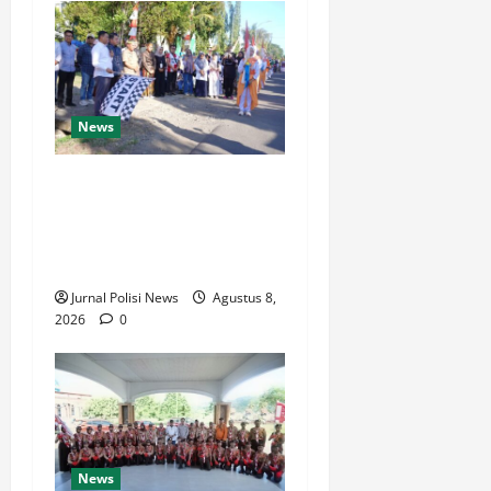
News
Wabup Luwu: Karnaval
Budaya Jadi Ruang
Menanamkan Kecintaan
Generasi Muda pada Budaya
Jurnal Polisi News
Agustus 8,
2026
0
News