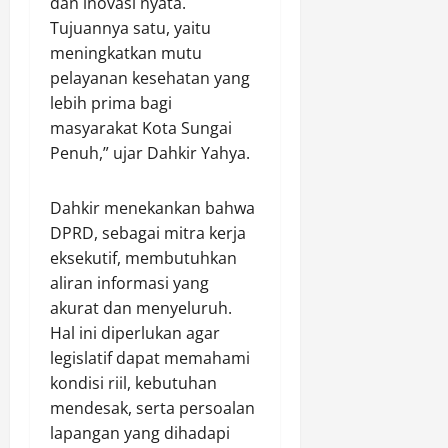
dan inovasi nyata.
D
O
I
i
e
i
Tujuannya satu, yaitu
p
I
M
w
r
s
d
meningkatkan mutu
u
a
a
P
i
d
pelayanan kesehatan yang
)
m
e
C
a
M
lebih prima bagi
a
k
i
p
e
masyarakat Kota Sungai
i
a
b
a
n
Penuh,” ujar Dahkir Yahya.
k
t
u
d
j
a
b
a
a
n
u
Dahkir menekankan bahwa
B
d
Agustus
J
r
u
8,
i
DPRD, sebagai mitra kerja
a
T
2026
d
1
eksekutif, membutuhkan
l
a
a
0
aliran informasi yang
0
a
h
y
0
akurat dan menyeluruh.
n
u
a
d
Hal ini diperlukan agar
S
n
e
e
legislatif dapat memahami
2
n
Agustus
h
0
kondisi riil, kebutuhan
g
8,
a
2
mendesak, serta persoalan
a
2026
t
6
n
lapangan yang dihadapi
B
0