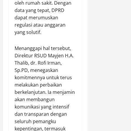
k
oleh rumah sakit. Dengan
e
a
Agustus
data yang tepat, DPRD
r
t
8,
dapat merumuskan
h
2026
e
a
regulasi atau anggaran
g
0
d
yang solutif.
o
i
r
a
i
Menanggapi hal tersebut,
h
A
Direktur RSUD Mayjen H.A.
U
A
Thalib, dr. Rofi Irman,
t
(
a
Sp.PD, menegaskan
I
m
komitmennya untuk terus
s
a
melakukan perbaikan
t
S
i
berkelanjutan. Ia menjamin
e
m
akan membangun
p
e
komunikasi yang intensif
e
w
dan transparan dengan
d
a
a
seluruh pemangku
)
M
kepentingan, termasuk