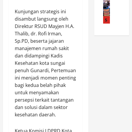
t
p
B
e
M
a
a
u
k
Kunjungan strategis ini
K
C
s
d
s
disambut langsung oleh
I
i
5
K
a
R
s
r
Direktur RSUD Mayjen H.A.
o
y
e
l
e
n
Thalib, dr. Rofi Irman,
a
f
a
b
t
J
o
Sp.PD, beserta jajaran
m
o
i
a
r
manajemen rumah sakit
R
n
n
d
m
dan didampingi Kadis
a
S
g
i
a
Kesehatan kota sungai
n
i
e
R
s
penuh Gunardi, Pertemuan
d
t
n
u
i
u
ini menjadi momen penting
a
P
a
H
d
R
r
bagi kedua belah pihak
n
u
o
a
a
g
untuk menyamakan
k
n
t
m
M
u
persepsi terkait tantangan
g
u
u
e
m
dan solusi dalam sektor
k
s
k
n
2
kesehatan daerah.
a
a
a
a
0
l
n
M
n
2
P
B
e
Ketua Komisi I DPRD Kota
a
6