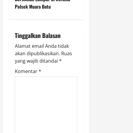
a
Polsek Muara Batu
v
i
Tinggalkan Balasan
g
Alamat email Anda tidak
a
akan dipublikasikan.
Ruas
yang wajib ditandai
*
t
Komentar
*
i
o
n