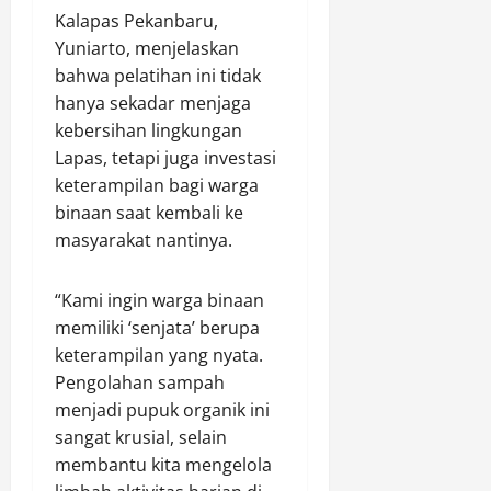
a
n
l
Kalapas Pekanbaru,
u
n
i
g
M
J
K
Yuniarto, menjelaskan
k
a
i
a
e
d
bahwa pelatihan ini tidak
t
r
m
c
a
hanya sekadar menjaga
i
a
b
i
r
kebersihan lingkungan
H
s
o
n
i
Lapas, tetapi juga investasi
a
I
r
t
9
keterampilan bagi warga
r
l
e
a
8
l
e
binaan saat kembali ke
N
a
,
a
g
a
masyarakat nantinya.
n
0
h
a
s
G
8
k
l
i
e
(
“Kami ingin warga binaan
e
d
o
n
i
memiliki ‘senjata’ berupa
-
a
n
e
s
1
keterampilan yang nyata.
l
a
r
t
6
a
Pengolahan sampah
l
a
i
,
m
X
s
menjadi pupuk organik ini
m
D
O
I
i
e
sangat krusial, selain
i
p
I
M
w
membantu kita mengelola
r
s
d
u
a