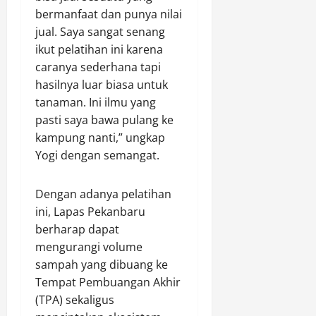
r
bermanfaat dan punya nilai
0
jual. Saya sangat senang
Agustus
ikut pelatihan ini karena
8,
caranya sederhana tapi
2026
hasilnya luar biasa untuk
0
tanaman. Ini ilmu yang
pasti saya bawa pulang ke
kampung nanti,” ungkap
Yogi dengan semangat.
Dengan adanya pelatihan
ini, Lapas Pekanbaru
berharap dapat
mengurangi volume
sampah yang dibuang ke
Tempat Pembuangan Akhir
(TPA) sekaligus