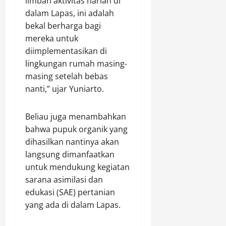
limbah aktivitas harian di
a
P
i
d
)
dalam Lapas, ini adalah
m
e
C
a
M
bekal berharga bagi
a
k
i
p
e
i
a
mereka untuk
b
a
n
k
t
u
diimplementasikan di
d
j
a
b
a
a
lingkungan rumah masing-
n
u
B
d
Agustus
masing setelah bebas
J
r
u
8,
i
nanti,” ujar Yuniarto.
a
T
2026
d
1
l
a
a
0
0
a
Beliau juga menambahkan
h
y
0
n
u
a
bahwa pupuk organik yang
d
S
n
e
dihasilkan nantinya akan
e
2
n
Agustus
langsung dimanfaatkan
h
0
g
8,
untuk mendukung kegiatan
a
2
a
2026
sarana asimilasi dan
t
6
n
edukasi (SAE) pertanian
B
0
k
e
yang ada di dalam Lapas.
a
Agustus
r
t
8,
h