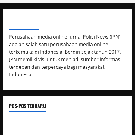
ABOUT AUTHOR
Perusahaan media online Jurnal Polisi News (JPN)
adalah salah satu perusahaan media online
terkemuka di Indonesia. Berdiri sejak tahun 2017,
JPN memiliki visi untuk menjadi sumber informasi
terdepan dan terpercaya bagi masyarakat
Indonesia.
POS-POS TERBARU
Luwu Raih Nilai Sempurna Indeks Reformasi Hukum 2026,
Naik dari 98,08 (istimewa) Menjadi 100 dengan kategori AA