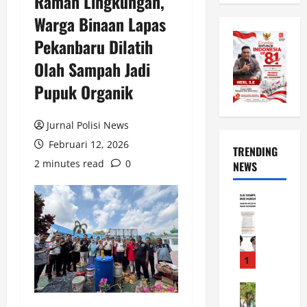
Ramah Lingkungan,
Warga Binaan Lapas
Pekanbaru Dilatih
Olah Sampah Jadi
Pupuk Organik
Jurnal Polisi News
Februari 12, 2026
TRENDING
2 minutes read
0
NEWS
News
L
u
w
u
1
R
a
News
W
i