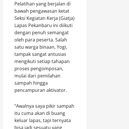
2026
e
Pelatihan yang berjalan di
a
g
bawah pengawasan ketat
0
d
o
Seksi Kegiatan Kerja (Giatja)
i
r
a
Lapas Pekanbaru ini diikuti
i
h
dengan penuh semangat
A
U
oleh para peserta. Salah
A
t
(
satu warga binaan, Yogi,
a
I
tampak sangat antusias
m
s
mengikuti setiap tahapan
a
t
proses pengomposan,
S
i
mulai dari pemilahan
e
m
p
sampah hingga
e
e
pencampuran aktivator.
w
d
a
a
)
“Awalnya saya pikir sampah
M
itu cuma akan di buang
o
Agustus
t
keluar lapas, tapi ternyata
8,
o
bisa jadi sesuatu yang
2026