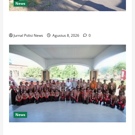
News
Wabup Luwu: Karnaval Budaya Jadi Ruang
Menanamkan Kecintaan Generasi Muda pada Budaya
Jurnal Polisi News
Agustus 8, 2026
0
News
Bupati Luwu Lepas Kontingen Pramuka Menuju