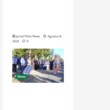
Indeks Reformasi Hukum
2026, Naik dari 98,08
(istimewa) Menjadi 100
dengan kategori AA
(Istimewa)
Jurnal Polisi News
Agustus 8,
2026
0
News
Wabup Luwu: Karnaval
Budaya Jadi Ruang
Menanamkan Kecintaan
Generasi Muda pada Budaya