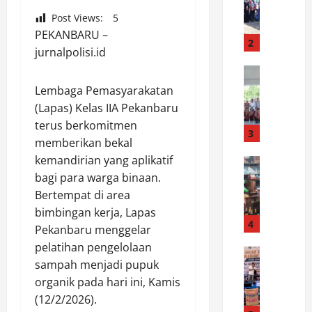
a
h
Post Views:
5
b
N
PEKANBARU –
u
i
2
jurnalpolisi.id
p
l
L
News
a
B
u
i
Lembaga Pemasyarakatan
u
w
S
(Lapas) Kelas IIA Pekanbaru
p
u
e
terus berkomitmen
a
:
3
m
memberikan bekal
t
K
p
kemandirian yang aplikatif
i
News
a
u
P
bagi para warga binaan.
L
r
r
o
u
n
Bertempat di area
n
l
w
a
a
bimbingan kerja, Lapas
r
u
4
v
I
Pekanbaru menggelar
e
L
a
n
pelatihan pengelolaan
s
News
e
l
d
sampah menjadi pupuk
S
t
p
B
e
organik pada hari ini, Kamis
M
a
a
u
k
K
C
(12/2/2026).
s
d
s