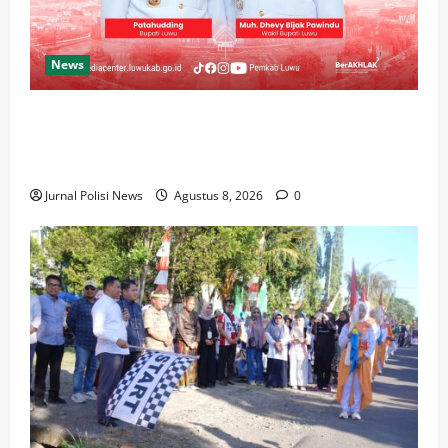
News
Luwu Raih Nilai Sempurna Indeks Reformasi Hukum
2026, Naik dari 98,08 (istimewa) Menjadi 100
dengan kategori AA (Istimewa)
Jurnal Polisi News
Agustus 8, 2026
0