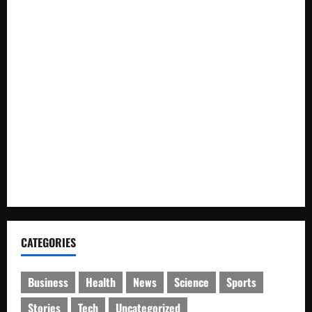
(Istimewa)
Wabup Luwu: Karnaval Budaya Jadi Ruang Menanamkan
Kecintaan Generasi Muda pada Budaya
Bupati Luwu Lepas Kontingen Pramuka Menuju Jambore
Nasional XII di Cibubur Tahun 2026
Polresta Cirebon Sita Ratusan Botol Miras Ilegal dalam Ops
Pekat
SMK Islam Randudongkal Peringati Harlah ke-16,
Diramaikan Jalan Sehat Berhadiah Utama Sepeda Motor
CATEGORIES
Business
Health
News
Science
Sports
Stories
Tech
Uncategorized