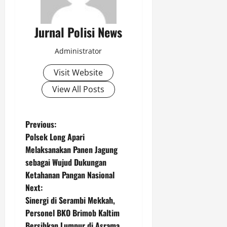
Jurnal Polisi News
Administrator
Visit Website
View All Posts
P
Previous:
Polsek Long Apari
o
Melaksanakan Panen Jagung
sebagai Wujud Dukungan
s
Ketahanan Pangan Nasional
t
Next:
Sinergi di Serambi Mekkah,
n
Personel BKO Brimob Kaltim
Bersihkan Lumpur di Asrama