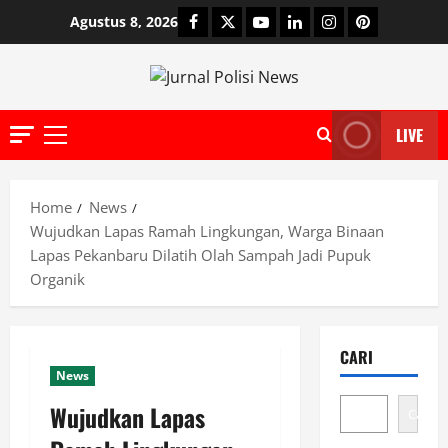
Skip
Facebook
Twitter
Youtube
Linkedin
Instagram
Pinterest
Agustus 8, 2026
to
content
LIVE
Primary
Menu
Home
News
Wujudkan Lapas Ramah Lingkungan, Warga Binaan
Lapas Pekanbaru Dilatih Olah Sampah Jadi Pupuk
Organik
CARI
News
Wujudkan Lapas
Cari