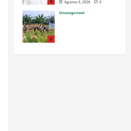
4
Agustus 6, 2026
0
Uncategorized
Semangat Dukung
Swasembada Pangan,
Kapolsek Kampar Turun
Langsung Panen Jagung di
5
Sendayan
Agustus 6, 2026
0