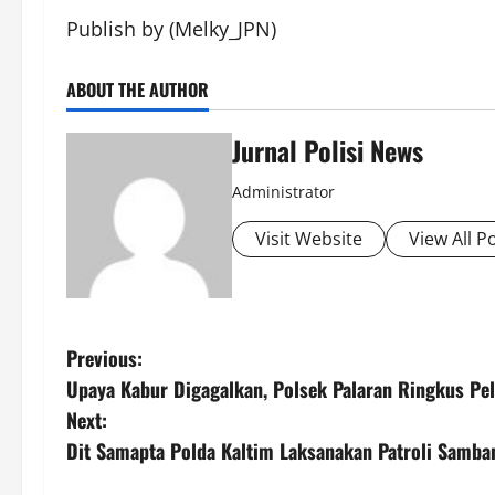
Publish by (Melky_JPN)
ABOUT THE AUTHOR
Jurnal Polisi News
Administrator
Visit Website
View All P
P
Previous:
Upaya Kabur Digagalkan, Polsek Palaran Ringkus P
o
Next:
s
Dit Samapta Polda Kaltim Laksanakan Patroli Samba