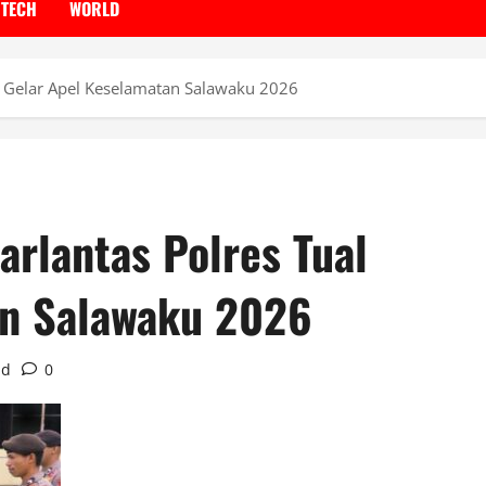
TECH
WORLD
l Gelar Apel Keselamatan Salawaku 2026
rlantas Polres Tual
an Salawaku 2026
ad
0