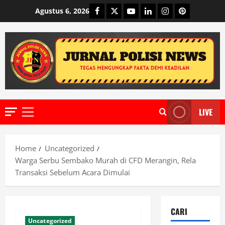
Skip
Facebook
Twitter
Youtube
Linkedin
Instagram
Pinterest
Agustus 6, 2026
to
content
LIVE
Primary
Menu
Home
Uncategorized
Warga Serbu Sembako Murah di CFD Merangin, Rela
Transaksi Sebelum Acara Dimulai
CARI
Uncategorized