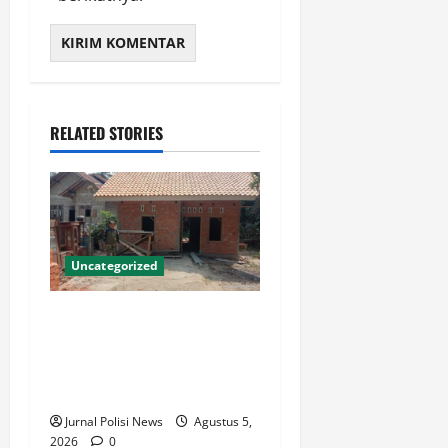
RELATED STORIES
Uncategorized
Pembangunan RTLH di Desa
Bukit Murau Terus Dikebut,
Wujud Nyata Kepedulian TNI
kepada Masyarakat
Jurnal Polisi News
Agustus 5,
2026
0