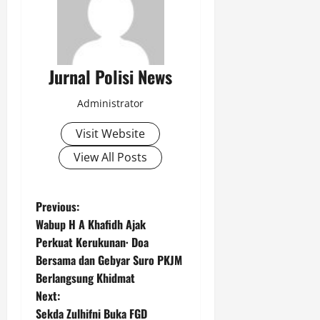
Jurnal Polisi News
Administrator
Visit Website
View All Posts
P
Previous:
Wabup H A Khafidh Ajak
o
Perkuat Kerukunan· Doa
Bersama dan Gebyar Suro PKJM
s
Berlangsung Khidmat
t
Next:
Sekda Zulhifni Buka FGD