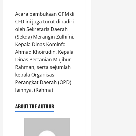
n
2026
t
Acara pembukaan GPM di
0
a
CFD ini juga turut dihadiri
r
oleh Sekretaris Daerah
a
(Sekda) Merangin Zulhifni,
Kepala Dinas Kominfo
Agustus
6,
Ahmad Khoirudin, Kepala
2026
Dinas Pertanian Mujibur
Rahman, serta sejumlah
0
kepala Organisasi
Perangkat Daerah (OPD)
lainnya. (Rahma)
ABOUT THE AUTHOR