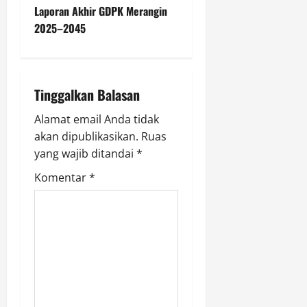
n
Laporan Akhir GDPK Merangin
2025–2045
a
v
i
Tinggalkan Balasan
g
Alamat email Anda tidak
akan dipublikasikan.
Ruas
a
yang wajib ditandai
*
t
Komentar
*
i
o
n