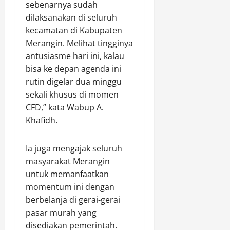
sebenarnya sudah
i
g
dilaksanakan di seluruh
s
k
kecamatan di Kabupaten
i
a
Merangin. Melihat tingginya
a
n
l
P
antusiasme hari ini, kalau
K
e
bisa ke depan agenda ini
S
n
rutin digelar dua minggu
D
g
sekali khusus di momen
i
a
CFD,” kata Wabup A.
a
b
Khafidh.
m
d
a
i
n
a
Ia juga mengajak seluruh
k
n
masyarakat Merangin
a
d
untuk memanfaatkan
n
i
momentum ini dengan
.
N
berbelanja di gerai-gerai
u
pasar murah yang
s
Agustus
a
disediakan pemerintah.
6,