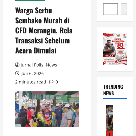
Warga Serbu
Cari
Sembako Murah di
CFD Merangin, Rela
Transaksi Sebelum
Acara Dimulai
Jurnal Polisi News
Juli 6, 2026
2 minutes read
0
TRENDING
NEWS
News
P
e
r
s
1