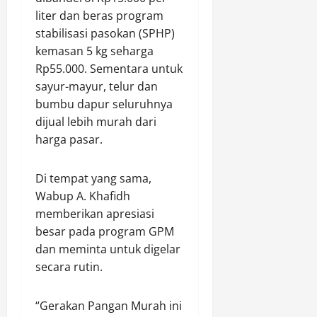
o
s
u
B
D
liter dan beras program
l
e
l
a
i
stabilisasi pasokan (SPHP)
a
r
o
n
a
n
kemasan 5 kg seharga
t
m
g
l
R
a
e
Rp55.000. Sementara untuk
s
o
u
K
r
a
sayur-mayur, telur dan
g
m
K
a
i
bumbu dapur seluruhnya
a
N
k
s
Agustus
dijual lebih murah dari
h
K
6,
harga pasar.
,
U
2026
Agustus
Agustus
P
C
6,
6,
e
0
–
Di tempat yang sama,
2026
2026
l
B
Wabup A. Khafidh
0
a
S
0
memberikan apresiasi
k
N
besar pada program GPM
u
R
dan meminta untuk digelar
B
a
secara rutin.
e
m
r
p
i
u
“Gerakan Pangan Murah ini
n
n