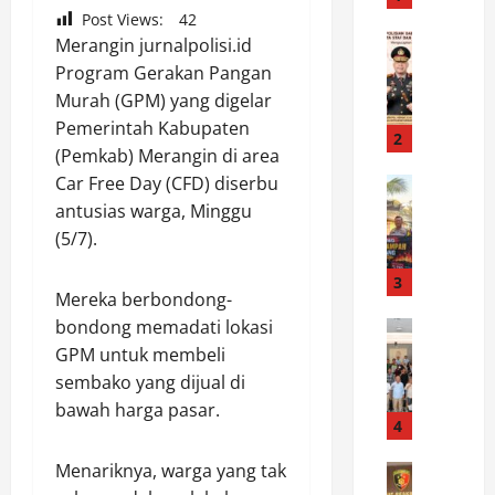
o
Post Views:
42
n
News
Merangin jurnalpolisi.id
P
e
Program Gerakan Pangan
o
l
Murah (GPM) yang digelar
l
S
Pemerintah Kabupaten
d
a
2
(Pemkab) Merangin di area
a
m
Car Free Day (CFD) diserbu
B
News
a
W
a
p
antusias warga, Minggu
o
n
t
(5/7).
r
t
a
o
e
3
K
Mereka berbondong-
²
n
s
bondong memadati lokasi
w
News
T
k
M
a
e
GPM untuk membeli
p
a
s
k
M
sembako yang dijual di
h
p
a
e
bawah harga pasar.
a
a
4
n
r
s
d
k
a
Menariknya, warga yang tak
i
News
a
a
k
P