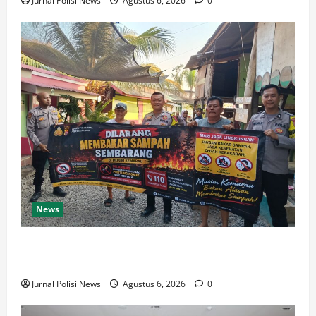
Jurnal Polisi News
Agustus 6, 2026
0
News
Woro² waspada kebakaran kepada masyarakat di
wilayah Polsek Pulomerak
Jurnal Polisi News
Agustus 6, 2026
0