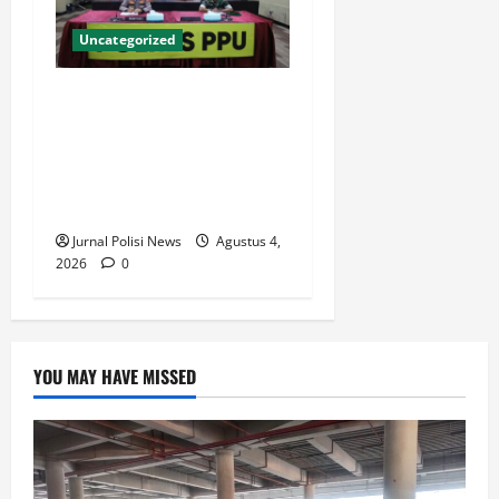
Uncategorized
Polres PPU Perkuat
Kesiapsiagaan Hadapi El
Nino dan Karhutla, Dorong
Sinergi Lintas Sektor di
Kalimantan Timur
Jurnal Polisi News
Agustus 4,
2026
0
YOU MAY HAVE MISSED