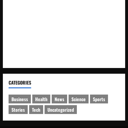
Woro² waspada kebakaran kepada masyarakat di wilayah
Polsek Pulomerak
Mahasiswa Belajar Langsung dari Pembangunan IKN, 34
Peserta KKN KUC–BSN Rampungkan Pengabdian di
Nusantara
Polres Sarolangun Berhasil Ungkap Kasus Pembobolan
Rumah, Pelaku Berinisial KS Diamankan.
CATEGORIES
Business
Health
News
Science
Sports
Stories
Tech
Uncategorized