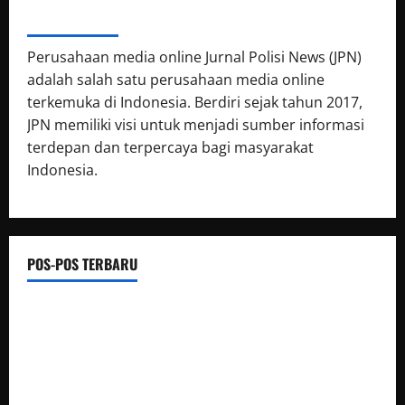
ABOUT AUTHOR
Perusahaan media online Jurnal Polisi News (JPN)
adalah salah satu perusahaan media online
terkemuka di Indonesia. Berdiri sejak tahun 2017,
JPN memiliki visi untuk menjadi sumber informasi
terdepan dan terpercaya bagi masyarakat
Indonesia.
POS-POS TERBARU
Personel Samapta Kskp Merak Polres Cilegon Polda Banten
Laksanakan Patroli Dialogis
Polda Banten Tekankan Pentingnya Peran Perempuan
dalam Pembangunan Bangsa