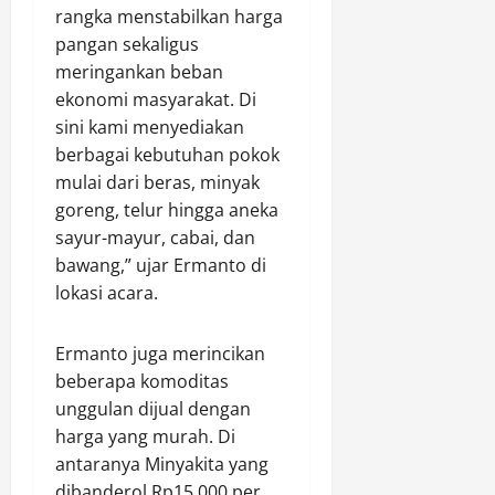
s
i
rangka menstabilkan harga
a
p
t
i
P
k
pangan sekaligus
u
e
l
e
a
a
n
meringankan beban
U
m
t
n
L
ekonomi masyarakat. Di
n
b
d
d
a
sini kami menyediakan
g
a
i
a
k
berbagai kebutuhan pokok
k
n
w
l
s
mulai dari beras, minyak
a
g
i
a
a
p
goreng, telur hingga aneka
u
l
m
n
K
n
a
sayur-mayur, cabai, dan
P
a
a
a
y
e
bawang,” ujar Ermanto di
k
s
n
a
m
a
lokasi acara.
u
I
h
b
n
s
K
P
a
P
Ermanto juga merincikan
P
N
o
n
a
e
,
beberapa komoditas
l
g
t
m
3
s
unggulan dijual dengan
u
r
b
4
e
n
o
harga yang murah. Di
o
P
k
a
l
antaranya Minyakita yang
b
e
P
n
i
dibanderol Rp15.000 per