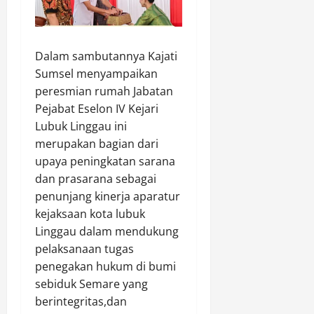
e
o
n
m
,
r
t
u
k
N
i
o
j
a
a
n
Dalam sambutannya Kajati
l
u
n
i
g
M
J
Sumsel menyampaikan
K
k
a
i
a
e
peresmian rumah Jabatan
d
t
r
m
c
a
Pejabat Eselon IV Kejari
i
a
b
i
r
Lubuk Linggau ini
H
s
o
n
i
merupakan bagian dari
a
I
r
t
9
upaya peningkatan sarana
r
l
e
a
8
l
dan prasarana sebagai
e
N
a
,
a
g
penunjang kinerja aparatur
a
n
0
h
a
s
G
kejaksaan kota lubuk
8
k
l
i
e
(
Linggau dalam mendukung
e
d
o
n
i
pelaksanaan tugas
-
a
n
e
s
penegakan hukum di bumi
1
l
a
r
t
sebiduk Semare yang
6
a
l
a
i
berintegritas,dan
,
m
X
s
m