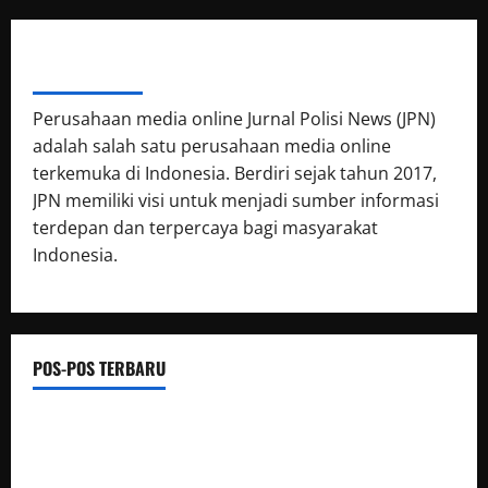
ABOUT AUTHOR
Perusahaan media online Jurnal Polisi News (JPN)
adalah salah satu perusahaan media online
terkemuka di Indonesia. Berdiri sejak tahun 2017,
JPN memiliki visi untuk menjadi sumber informasi
terdepan dan terpercaya bagi masyarakat
Indonesia.
POS-POS TERBARU
Luwu Raih Nilai Sempurna Indeks Reformasi Hukum 2026,
Naik dari 98,08 (istimewa) Menjadi 100 dengan kategori AA
(Istimewa)