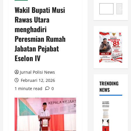
Wakil Bupati Musi
Cari
Rawas Utara
menghadiri
Peresmian Rumah
Jabatan Pejabat
Eselon IV
Jurnal Polisi News
Februari 12, 2026
TRENDING
1 minute read
0
NEWS
News
L
u
w
u
1