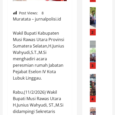
R
a
News
Post Views:
8
W
i
Muratata – jurnalpolisi.id
a
h
b
N
u
i
2
Wakil Bupati Kabupaten
p
l
Musi Rawas Utara Provinsi
L
News
a
Sumatera Selatan,H.Junius
B
u
i
Wahyudi,S.T.,M.Si
u
w
S
menghadiri acara
p
u
e
a
peresmian rumah Jabatan
:
3
m
t
K
p
Pejabat Eselon IV Kota
i
News
a
u
Lubuk Linggau.
P
L
r
r
o
u
n
n
Rabu,(11/2/2026) Wakil
l
w
a
a
r
Bupati Musi Rawas Utara
u
4
v
I
e
L
a
H.Junius Wahyudi, ST.,M.Si
n
s
News
e
l
d
didampingi Sekretaris
S