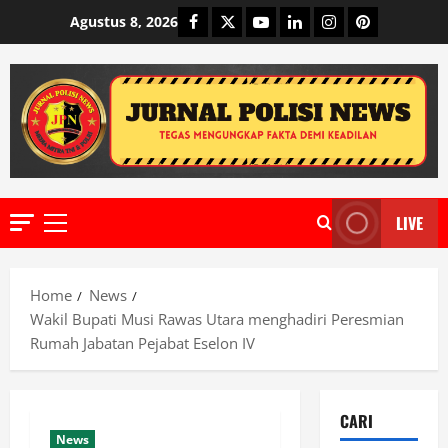
Skip
Facebook
Twitter
Youtube
Linkedin
Instagram
Pinterest
Agustus 8, 2026
to
content
LIVE
Primary
Menu
Home
News
Wakil Bupati Musi Rawas Utara menghadiri Peresmian
Rumah Jabatan Pejabat Eselon IV
CARI
News