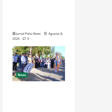
Indeks Reformasi Hukum
2026, Naik dari 98,08
(istimewa) Menjadi 100
dengan kategori AA
(Istimewa)
Jurnal Polisi News
Agustus 8,
2026
0
News
Wabup Luwu: Karnaval
Budaya Jadi Ruang
Menanamkan Kecintaan
Generasi Muda pada Budaya