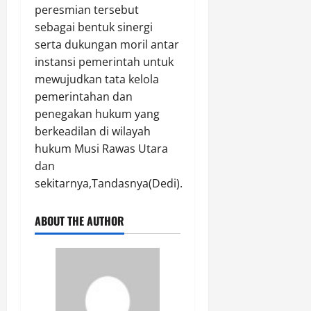
k
peresmian tersebut
e
a
Agustus
sebagai bentuk sinergi
r
t
8,
h
serta dukungan moril antar
2026
e
a
instansi pemerintah untuk
g
0
d
mewujudkan tata kelola
o
i
r
pemerintahan dan
a
i
penegakan hukum yang
h
A
berkeadilan di wilayah
U
A
hukum Musi Rawas Utara
t
(
a
dan
I
m
sekitarnya,Tandasnya(Dedi).
s
a
t
S
i
ABOUT THE AUTHOR
e
m
p
e
e
w
d
a
a
)
M