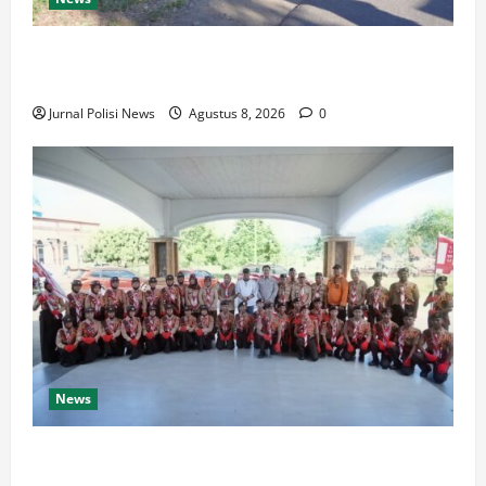
Wabup Luwu: Karnaval Budaya Jadi Ruang
Menanamkan Kecintaan Generasi Muda pada Budaya
Jurnal Polisi News
Agustus 8, 2026
0
News
Bupati Luwu Lepas Kontingen Pramuka Menuju
Jambore Nasional XII di Cibubur Tahun 2026