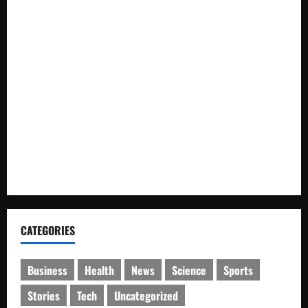
Wabup Luwu: Karnaval Budaya Jadi Ruang Menanamkan
Kecintaan Generasi Muda pada Budaya
Bupati Luwu Lepas Kontingen Pramuka Menuju Jambore
Nasional XII di Cibubur Tahun 2026
Polresta Cirebon Sita Ratusan Botol Miras Ilegal dalam Ops
Pekat
SMK Islam Randudongkal Peringati Harlah ke-16,
Diramaikan Jalan Sehat Berhadiah Utama Sepeda Motor
CATEGORIES
Business
Health
News
Science
Sports
Stories
Tech
Uncategorized