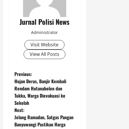
o
Agustus
t
8,
o
2026
Jurnal Polisi News
r
0
Administrator
Agustus
8,
Visit Website
2026
View All Posts
0
P
Previous:
Hujan Deras, Banjir Kembali
o
Rendam Hutanabolon dan
Tukka, Warga Dievakuasi ke
s
Sekolah
t
Next:
Jelang Ramadan, Satgas Pangan
n
Banyuwangi Pastikan Harga