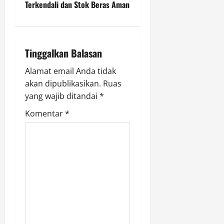
Terkendali dan Stok Beras Aman
a
v
i
Tinggalkan Balasan
g
Alamat email Anda tidak
akan dipublikasikan.
Ruas
a
yang wajib ditandai
*
t
Komentar
*
i
o
n