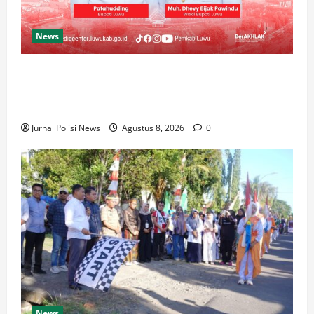
News
Luwu Raih Nilai Sempurna Indeks Reformasi Hukum
2026, Naik dari 98,08 (istimewa) Menjadi 100
dengan kategori AA (Istimewa)
Jurnal Polisi News
Agustus 8, 2026
0
News