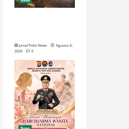
News
Personel Samapta Kskp
Merak Polres Cilegon Polda
Banten Laksanakan Patroli
Dialogis
Jurnal Polisi News
Agustus 6,
2026
0
News