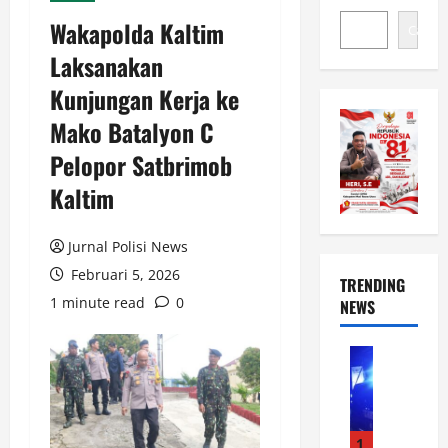
Wakapolda Kaltim
Cari
Laksanakan
Kunjungan Kerja ke
Mako Batalyon C
Pelopor Satbrimob
Kaltim
Jurnal Polisi News
Februari 5, 2026
TRENDING
1 minute read
0
NEWS
News
P
o
l
s
1