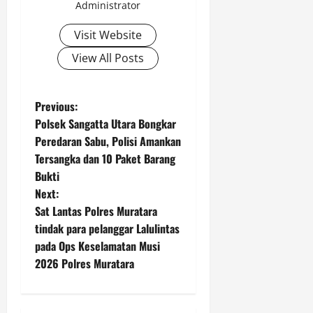
Administrator
d
i
Visit Website
N
u
View All Posts
s
a
n
P
Previous:
t
Polsek Sangatta Utara Bongkar
a
o
Peredaran Sabu, Polisi Amankan
r
Tersangka dan 10 Paket Barang
a
s
Bukti
t
Next:
Agustus
6,
Sat Lantas Polres Muratara
n
2026
tindak para pelanggar Lalulintas
pada Ops Keselamatan Musi
0
a
2026 Polres Muratara
v