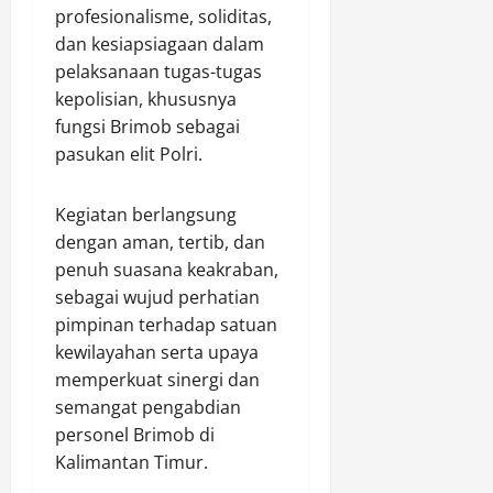
u
m
profesionalisme, soliditas,
n
l
k
n
a
P
dan kesiapsiagaan dalam
d
u
g
s
e
a
n
pelaksanaan tugas-tugas
d
y
r
B
g
kepolisian, khususnya
a
a
e
a
a
fungsi Brimob sebagai
r
r
m
n
n
pasukan elit Polri.
i
a
p
t
P
k
u
e
Agustus
e
a
a
n
Kegiatan berlangsung
6,
m
t
n
L
dengan aman, tertib, dan
2026
b
d
d
a
penuh suasana keakraban,
a
i
0
a
k
sebagai wujud perhatian
n
w
l
s
pimpinan terhadap satuan
g
i
a
a
kewilayahan serta upaya
u
l
m
n
n
a
memperkuat sinergi dan
P
a
a
y
e
semangat pengabdian
k
n
a
m
a
personel Brimob di
I
h
b
n
Kalimantan Timur.
K
P
a
P