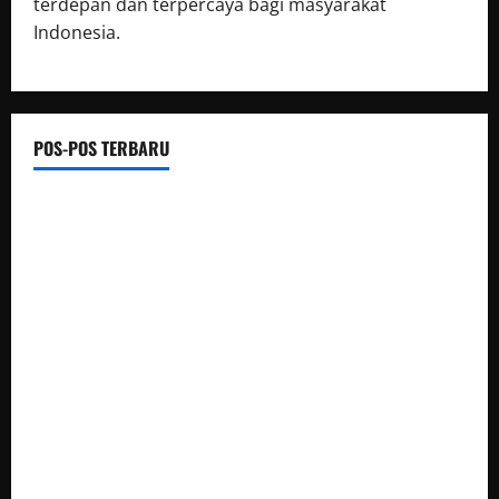
terdepan dan terpercaya bagi masyarakat
Indonesia.
POS-POS TERBARU
Polsek Anyar Patroli Kewilayahan Dalam Menjaga
Lingkungan
Personel Samapta Kskp Merak Polres Cilegon Polda Banten
Laksanakan Patroli Dialogis
Polda Banten Tekankan Pentingnya Peran Perempuan
dalam Pembangunan Bangsa
Woro² waspada kebakaran kepada masyarakat di wilayah
Polsek Pulomerak
Mahasiswa Belajar Langsung dari Pembangunan IKN, 34