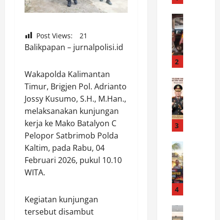
e
k
News
P
A
Post Views:
21
e
n
Balikpapan – jurnalpolisi.id
r
y
s
a
2
o
r
Wakapolda Kalimantan
n
News
P
Timur, Brigjen Pol. Adrianto
P
e
a
Jossy Kusumo, S.H., M.Han.,
o
l
t
melaksanakan kunjungan
l
S
r
kerja ke Mako Batalyon C
d
a
3
o
a
Pelopor Satbrimob Polda
m
l
B
News
a
i
Kaltim, pada Rabu, 04
W
a
p
K
Februari 2026, pukul 10.10
o
n
t
e
WITA.
r
t
a
w
o
e
4
K
i
²
Kegiatan kunjungan
n
s
l
w
News
T
k
tersebut disambut
a
M