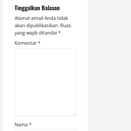
i
Tinggalkan Balasan
g
Alamat email Anda tidak
a
akan dipublikasikan.
Ruas
yang wajib ditandai
*
t
Komentar
*
i
o
n
Nama
*