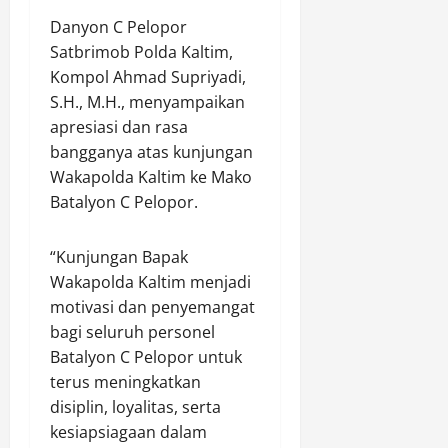
N
o
n
a
,
Danyon C Pelopor
l
g
t
3
s
Satbrimob Polda Kaltim,
u
r
4
e
n
o
Kompol Ahmad Supriyadi,
P
k
a
l
S.H., M.H., menyampaikan
e
P
n
i
apresiasi dan rasa
s
u
B
D
bangganya atas kunjungan
e
l
a
i
Wakapolda Kaltim ke Mako
r
o
n
a
Batalyon C Pelopor.
t
m
g
l
a
e
s
o
K
r
a
g
“Kunjungan Bapak
K
a
i
Wakapolda Kaltim menjadi
N
k
s
Agustus
motivasi dan penyemangat
K
6,
bagi seluruh personel
U
2026
Agustus
Agustus
C
Batalyon C Pelopor untuk
6,
6,
0
–
terus meningkatkan
2026
2026
B
disiplin, loyalitas, serta
0
S
0
kesiapsiagaan dalam
N