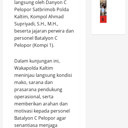
a
e
p
y
langsung oleh Danyon C
a
s
k
M
a
Pelopor Satbrimob Polda
h
p
a
e
h
Kaltim, Kompol Ahmad
a
a
5
n
r
a
Supriyadi, S.H., M.H.,
s
d
k
a
n
beserta jajaran perwira dan
i
a
a
k
D
s
k
personel Batalyon C
n
P
a
w
e
P
Pelopor (Kompi 1).
o
l
a
b
e
l
a
B
a
n
r
m
Dalam kunjungan ini,
e
k
t
e
M
Wakapolda Kaltim
l
a
i
s
e
a
meninjau langsung kondisi
r
n
C
n
j
a
mako, sarana dan
g
i
j
a
n
n
l
prasarana pendukung
a
r
k
y
e
g
operasional, serta
L
e
a
g
a
memberikan arahan dan
a
p
P
o
L
motivasi kepada personel
n
a
e
n
i
Batalyon C Pelopor agar
g
d
r
P
n
senantiasa menjaga
s
a
a
o
g