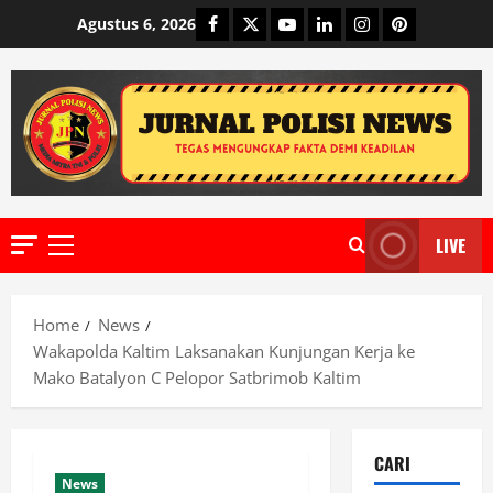
Skip
Facebook
Twitter
Youtube
Linkedin
Instagram
Pinterest
Agustus 6, 2026
to
content
LIVE
Primary
Menu
Home
News
Wakapolda Kaltim Laksanakan Kunjungan Kerja ke
Mako Batalyon C Pelopor Satbrimob Kaltim
CARI
News