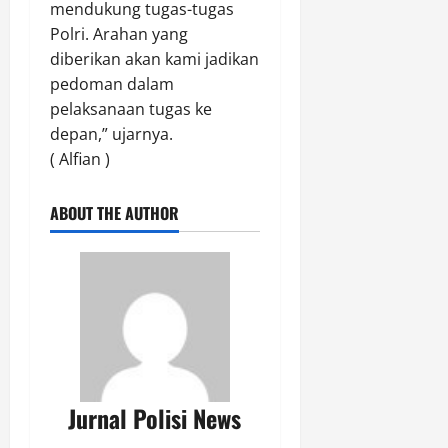
mendukung tugas-tugas
R
Polri. Arahan yang
a
diberikan akan kami jadikan
m
pedoman dalam
p
u
pelaksanaan tugas ke
n
depan,” ujarnya.
g
( Alfian )
k
a
ABOUT THE AUTHOR
n
P
e
n
g
a
b
d
i
Jurnal Polisi News
a
n