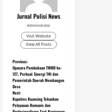
Jurnal Polisi News
Administrator
Visit Website
View All Posts
P
Previous:
Upacara Pembukaan TMMD ke-
o
127, Perkuat Sinergi TNI dan
Pemerintah Daerah Membangun
s
Desa
t
Next:
Kapolres Kuansing Tekankan
n
Pelayanan Humanis dan
Profesionalisme Saat Kunjungan