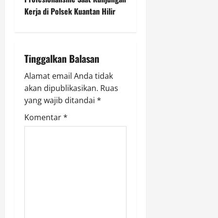
a
Kerja di Polsek Kuantan Hilir
v
i
Tinggalkan Balasan
g
Alamat email Anda tidak
a
akan dipublikasikan.
Ruas
yang wajib ditandai
*
t
Komentar
*
i
o
n