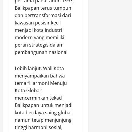
pertama pada tahun 1897,
D
O
I
i
e
i
Balikpapan terus tumbuh
p
I
M
w
r
s
dan bertransformasi dari
d
u
a
a
P
i
d
kawasan pesisir kecil
)
m
e
C
a
M
menjadi kota industri
a
k
i
p
e
modern yang memiliki
i
a
b
a
n
peran strategis dalam
k
t
u
d
j
pembangunan nasional.
a
b
a
a
n
u
B
d
Agustus
J
r
u
8,
Lebih lanjut, Wali Kota
i
a
T
2026
d
1
menyampaikan bahwa
l
a
a
0
tema “Harmoni Menuju
0
a
h
y
0
Kota Global”
n
u
a
d
mencerminkan tekad
S
n
e
e
Balikpapan untuk menjadi
2
n
Agustus
h
kota berdaya saing global,
0
g
8,
a
2
namun tetap menjunjung
a
2026
t
6
n
tinggi harmoni sosial,
B
0