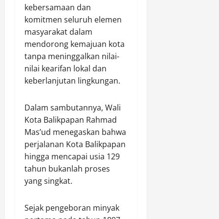
e
o
kebersamaan dan
n
m
,
r
t
u
komitmen seluruh elemen
k
N
i
o
j
a
a
masyarakat dalam
n
l
u
n
i
mendorong kemajuan kota
g
M
J
K
k
tanpa meninggalkan nilai-
a
i
a
e
d
nilai kearifan lokal dan
t
r
m
c
a
keberlanjutan lingkungan.
i
a
b
i
r
H
s
o
n
i
a
I
r
t
9
Dalam sambutannya, Wali
r
l
e
a
8
Kota Balikpapan Rahmad
l
e
N
a
,
Mas’ud menegaskan bahwa
a
g
a
n
0
perjalanan Kota Balikpapan
h
a
s
G
8
hingga mencapai usia 129
k
l
i
e
(
e
d
tahun bukanlah proses
o
n
i
-
a
n
yang singkat.
e
s
1
l
a
r
t
6
a
l
a
i
Sejak pengeboran minyak
,
m
X
s
m