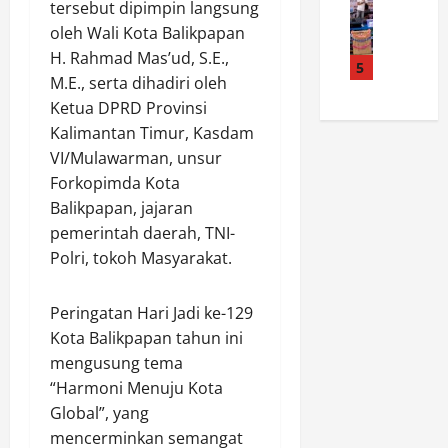
t
p
B
e
tersebut dipimpin langsung
M
a
a
u
k
oleh Wali Kota Balikpapan
K
C
s
d
s
H. Rahmad Mas’ud, S.E.,
I
i
5
K
a
R
M.E., serta dihadiri oleh
s
r
o
y
e
Ketua DPRD Provinsi
l
e
n
a
f
a
b
Kalimantan Timur, Kasdam
t
J
o
m
o
i
VI/Mulawarman, unsur
a
r
R
n
n
d
m
Forkopimda Kota
a
S
g
i
a
Balikpapan, jajaran
n
i
e
R
s
pemerintah daerah, TNI-
d
t
n
u
i
Polri, tokoh Masyarakat.
u
a
P
a
H
d
R
r
n
u
o
a
a
g
Peringatan Hari Jadi ke-129
k
n
t
m
M
u
Kota Balikpapan tahun ini
g
u
u
e
m
mengusung tema
k
s
k
n
2
“Harmoni Menuju Kota
a
a
a
a
0
Global”, yang
l
n
M
n
2
mencerminkan semangat
P
B
e
a
6