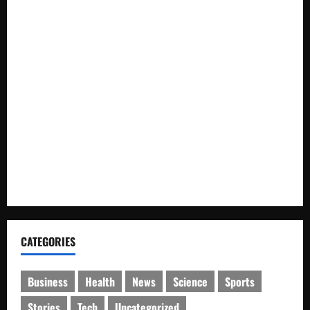
(Istimewa)
Wabup Luwu: Karnaval Budaya Jadi Ruang Menanamkan
Kecintaan Generasi Muda pada Budaya
Bupati Luwu Lepas Kontingen Pramuka Menuju Jambore
Nasional XII di Cibubur Tahun 2026
Polresta Cirebon Sita Ratusan Botol Miras Ilegal dalam Ops
Pekat
SMK Islam Randudongkal Peringati Harlah ke-16,
Diramaikan Jalan Sehat Berhadiah Utama Sepeda Motor
CATEGORIES
Business
Health
News
Science
Sports
Stories
Tech
Uncategorized