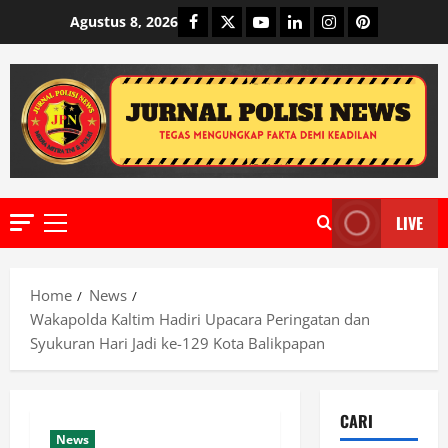
Skip
Facebook
Twitter
Youtube
Linkedin
Instagram
Pinterest
Agustus 8, 2026
to
content
LIVE
Primary
Menu
Home
News
Wakapolda Kaltim Hadiri Upacara Peringatan dan
Syukuran Hari Jadi ke-129 Kota Balikpapan
CARI
News