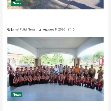
News
Wabup Luwu: Karnaval Budaya Jadi Ruang
Menanamkan Kecintaan Generasi Muda pada Budaya
Jurnal Polisi News
Agustus 8, 2026
0
News
Bupati Luwu Lepas Kontingen Pramuka Menuju