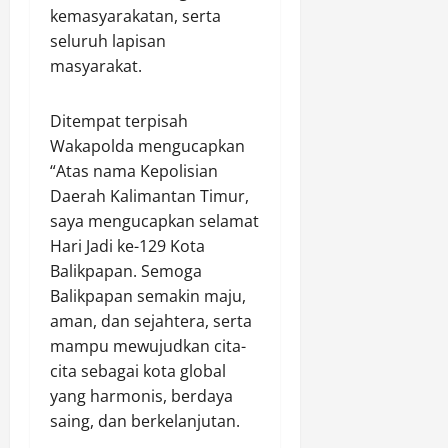
o
kemasyarakatan, serta
Agustus
t
seluruh lapisan
8,
o
2026
masyarakat.
r
0
Ditempat terpisah
Agustus
Wakapolda mengucapkan
8,
2026
“Atas nama Kepolisian
Daerah Kalimantan Timur,
0
saya mengucapkan selamat
Hari Jadi ke-129 Kota
Balikpapan. Semoga
Balikpapan semakin maju,
aman, dan sejahtera, serta
mampu mewujudkan cita-
cita sebagai kota global
yang harmonis, berdaya
saing, dan berkelanjutan.