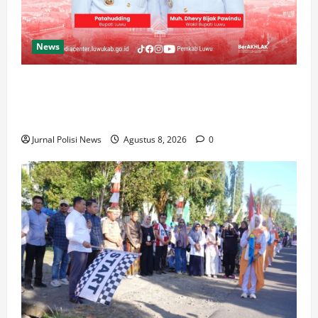
News
Luwu Raih Nilai Sempurna Indeks Reformasi Hukum
2026, Naik dari 98,08 (istimewa) Menjadi 100
dengan kategori AA (Istimewa)
Jurnal Polisi News
Agustus 8, 2026
0