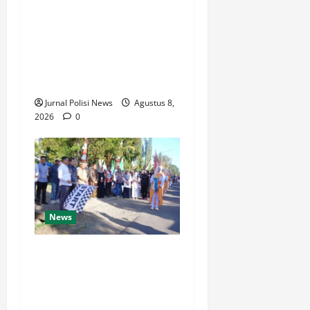
Indeks Reformasi Hukum
2026, Naik dari 98,08
(istimewa) Menjadi 100
dengan kategori AA
(Istimewa)
Jurnal Polisi News
Agustus 8,
2026
0
News
Wabup Luwu: Karnaval
Budaya Jadi Ruang
Menanamkan Kecintaan
Generasi Muda pada Budaya