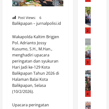
R
a
News
W
i
Post Views:
6
a
h
Balikpapan – jurnalpolisi.id
b
N
u
i
2
p
l
Wakapolda Kaltim Brigjen
L
News
a
Pol. Adrianto Jossy
B
u
i
Kusumo, S.H., M.Han.,
u
w
S
menghadiri upacara
p
u
e
peringatan dan syukuran
a
:
3
m
t
Hari Jadi ke-129 Kota
K
p
i
News
a
u
Balikpapan Tahun 2026 di
P
L
r
r
Halaman Balai Kota
o
u
n
n
Balikpapan, Selasa
l
w
a
a
(10/2/2026).
r
u
4
v
I
e
L
a
n
s
News
e
l
Upacara peringatan
d
S