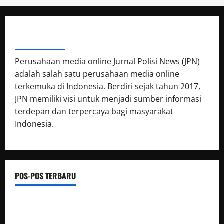
ABOUT AUTHOR
Perusahaan media online Jurnal Polisi News (JPN)
adalah salah satu perusahaan media online
terkemuka di Indonesia. Berdiri sejak tahun 2017,
JPN memiliki visi untuk menjadi sumber informasi
terdepan dan terpercaya bagi masyarakat
Indonesia.
POS-POS TERBARU
Luwu Raih Nilai Sempurna Indeks Reformasi Hukum 2026,
Naik dari 98,08 (istimewa) Menjadi 100 dengan kategori AA