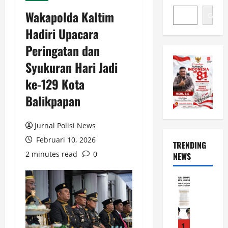
Wakapolda Kaltim
Cari
Hadiri Upacara
Peringatan dan
Syukuran Hari Jadi
ke-129 Kota
Balikpapan
Jurnal Polisi News
Februari 10, 2026
TRENDING
2 minutes read
0
NEWS
News
L
u
w
u
1