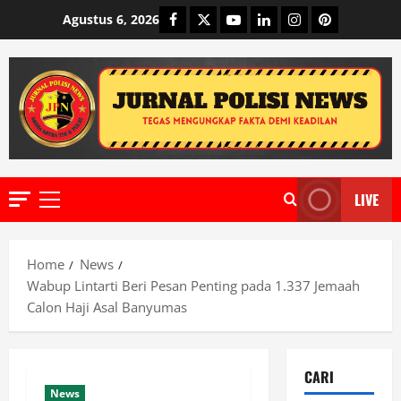
Skip
Facebook
Twitter
Youtube
Linkedin
Instagram
Pinterest
Agustus 6, 2026
to
content
LIVE
Primary
Menu
Home
News
Wabup Lintarti Beri Pesan Penting pada 1.337 Jemaah
Calon Haji Asal Banyumas
CARI
News