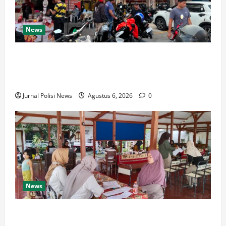
News
Respons Cepat Polda Kepri Ungkap Kasus Curas
Terhadap Driver Ojek Online Maxim, Pelaku Berhasil
Diamankan
Jurnal Polisi News
Agustus 6, 2026
0
News
Pemdes Balerejo Gelar Cek Kesehatan Gratis, Warga
Antusias Manfaatkan Layanan