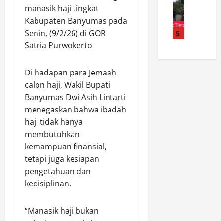
B
P
d
n
manasik haji tingkat
o
a
o
i
a
Kabupaten Banyumas pada
h
l
l
T
l
o
e
Senin, (9/2/26) di GOR
5
d
a
K
n
r
a
Satria Purwokerto
r
o
T
e
K
i
p
u
j
e
g
e
Di hadapan para Jemaah
m
o
p
a
r
calon haji, Wakil Bupati
b
G
r
n
a
a
Banyumas Dwi Asih Lintarti
e
i
,
s
n
l
menegaskan bahwa ibadah
U
S
i
g
a
n
.
haji tidak hanya
P
T
r
g
H
r
membutuhkan
i
C
k
.
o
kemampuan finansial,
m
e
a
A
d
tetapi juga kesiapan
p
k
p
p
u
pengetahuan dan
a
K
K
r
s
kedisiplinan.
K
e
a
e
e
a
s
s
s
n
b
e
u
i
S
“Manasik haji bukan
e
h
s
a
a