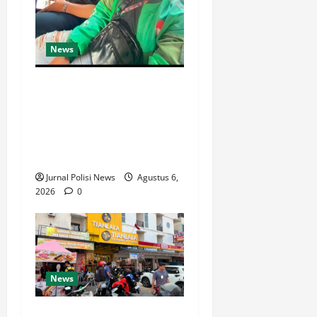
News
Ketua Komando Feryandi
Tarigan, S.H. Apresiasi
Kinerja Luar Biasa Jajaran
Kepolisian: Kasus Tuntas
Kurang dari 24 Jam
Jurnal Polisi News
Agustus 6,
2026
0
News
Respons Cepat Polda Kepri