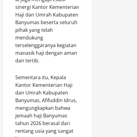
u
s
i
m
B
sinergi Kantor Kementerian
T
s
p
e
u
Haji dan Umrah Kabupaten
a
Agustus
a
r
n
6,
s
Banyumas beserta seluruh
n
h
2026
t
i
pihak yang telah
g
a
a
mendukung
0
T
s
s
Agustus
terselenggaranya kegiatan
i
i
K
6,
g
manasik haji dengan aman
l
u
2026
a
dan tertib.
D
r
S
0
i
a
a
a
n
Sementara itu, Kepala
w
m
g
Kantor Kementerian Haji
a
a
d
dan Umrah Kabupaten
n
n
a
g
Banyumas, Afifuddin Idrus,
k
r
a
mengungkapkan bahwa
i
n
2
Agustus
jemaah haji Banyumas
6,
4
tahun 2026 berasal dari
2026
J
Agustus
rentang usia yang sangat
a
6,