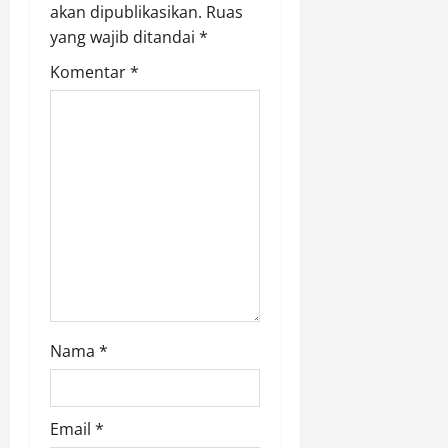
akan dipublikasikan.
Ruas
t
yang wajib ditandai
*
i
Komentar
*
o
n
Nama
*
Email
*