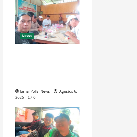
News
Silaturahmi dan Rapat
Internal Koperasi Produsen
Sape Panari Sejahtera
Perkuat Konsolidasi
Organisasi
Jurnal Polisi News
Agustus 6,
2026
0