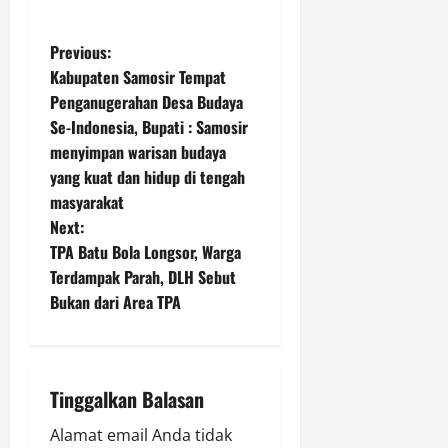
P
Previous:
Kabupaten Samosir Tempat
o
Penganugerahan Desa Budaya
Se-Indonesia, Bupati : Samosir
s
menyimpan warisan budaya
t
yang kuat dan hidup di tengah
masyarakat
n
Next:
TPA Batu Bola Longsor, Warga
a
Terdampak Parah, DLH Sebut
v
Bukan dari Area TPA
i
g
Tinggalkan Balasan
a
Alamat email Anda tidak