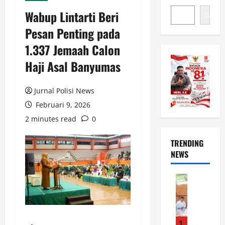
Wabup Lintarti Beri
Cari
Pesan Penting pada
1.337 Jemaah Calon
Haji Asal Banyumas
Jurnal Polisi News
Februari 9, 2026
2 minutes read
0
TRENDING
NEWS
News
S
i
l
a
1