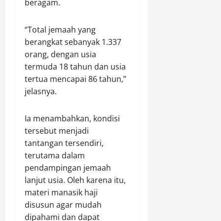
0
beragam.
m
2026
0
“Total jemaah yang
Agustus
berangkat sebanyak 1.337
6,
2026
orang, dengan usia
termuda 18 tahun dan usia
0
tertua mencapai 86 tahun,”
jelasnya.
Ia menambahkan, kondisi
tersebut menjadi
tantangan tersendiri,
terutama dalam
pendampingan jemaah
lanjut usia. Oleh karena itu,
materi manasik haji
disusun agar mudah
dipahami dan dapat