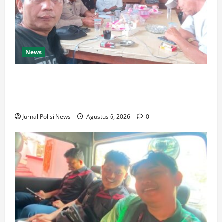
News
Silaturahmi dan Rapat Internal Koperasi Produsen
Sape Panari Sejahtera Perkuat Konsolidasi
Organisasi
Jurnal Polisi News
Agustus 6, 2026
0