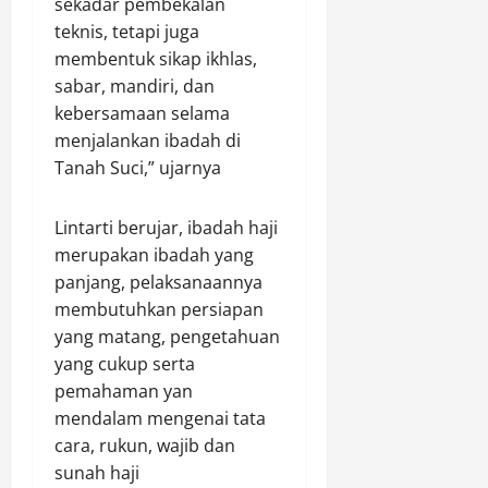
sekadar pembekalan
l
a
C
s
p
teknis, tetapi juga
L
t
u
i
e
membentuk sikap ikhlas,
i
a
r
K
P
s
sabar, mandiri, dan
n
a
i
a
t
G
kebersamaan selama
s
n
n
r
r
T
e
menjalankan ibadah di
a
i
a
e
r
r
Tanah Suci,” ujarnya
k
t
r
j
i
,
i
h
a
S
Lintarti berujar, ibadah haji
K
s
a
L
e
e
merupakan ibadah yang
,
d
u
j
m
W
a
panjang, pelaksanaannya
a
a
a
a
p
r
membutuhkan persiapan
h
c
r
D
B
t
yang matang, pengetahuan
e
g
r
i
e
yang cukup serta
t
a
i
a
r
pemahaman yan
a
A
v
s
a
mendalam mengenai tata
n
n
e
a
P
P
cara, rukun, wajib dan
t
r
J
e
a
u
sunah haji
O
a
r