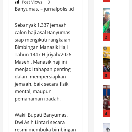
Post Views:
9
t
Banyumas, – jurnalpolisi.id
u
News
K
r
e
a
Sebanyak 1.337 jemaah
t
h
calon haji asal Banyumas
u
m
2
siap mengikuti rangkaian
a
i
Bimbingan Manasik Haji
K
News
d
Tahun 1447 Hijriyah/2026
R
o
a
e
Masehi. Manasik haji ini
m
n
s
a
R
menjadi tahapan penting
p
n
3
a
dalam mempersiapkan
o
d
p
jemaah, baik secara fisik,
n
News
o
a
mental, maupun
P
s
F
t
pemahaman ibadah.
e
C
e
I
m
e
r
n
d
p
4
y
t
Wakil Bupati Banyumas,
e
a
a
e
Dwi Asih Lintari secara
s
News
t
n
r
resmi membuka bimbingan
P