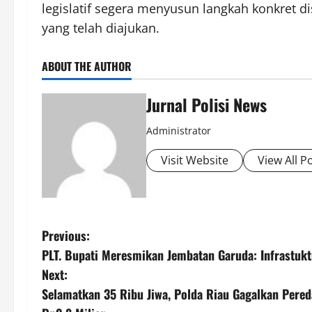
legislatif segera menyusun langkah konkret di
yang telah diajukan.
ABOUT THE AUTHOR
Jurnal Polisi News
Administrator
Visit Website
View All P
P
Previous:
PLT. Bupati Meresmikan Jembatan Garuda: Infrastukt
o
Next:
s
Selamatkan 35 Ribu Jiwa, Polda Riau Gagalkan Pered