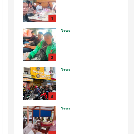
Internal Koperasi Produsen
Sape Panari Sejahtera
Perkuat Konsolidasi
1
Organisasi
News
Agustus 6, 2026
0
Ketua Komando Feryandi
Tarigan, S.H. Apresiasi Kinerja
Luar Biasa Jajaran Kepolisian:
Kasus Tuntas Kurang dari 24
2
Jam
News
Agustus 6, 2026
0
Respons Cepat Polda Kepri
Ungkap Kasus Curas Terhadap
Driver Ojek Online Maxim,
Pelaku Berhasil Diamankan
3
Agustus 6, 2026
0
News
Pemdes Balerejo Gelar Cek
Kesehatan Gratis, Warga
Antusias Manfaatkan Layanan