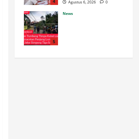
4
Agustus 6, 2026
0
News
Pohon Tumbang Timpa Kabel
Listrik, Kemacetan Panjang
Lumpuhkan Jalur Simpang
Tiga Sawang
5
Agustus 6, 2026
0