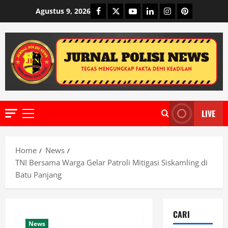
Skip
Facebook
Twitter
Youtube
Linkedin
Instagram
Pinterest
Agustus 9, 2026
to
content
LIVE
Primary
Menu
Home
News
TNI Bersama Warga Gelar Patroli Mitigasi Siskamling di
Batu Panjang
CARI
News