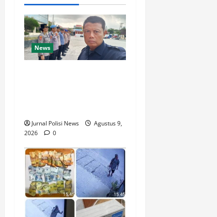
News
El Nino Picu Kemarau
Panjang, Polresta
Balikpapan Imbau Warga
Waspadai Kebakaran
Jurnal Polisi News
Agustus 9,
2026
0