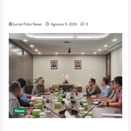
Kades Gedebeg dan BUMDes Cipta Sejahtera Mandiri
Luncurkan Kemitraan Budidaya Kambing Dengan
Gibran Fam.
Jurnal Polisi News
Agustus 9, 2026
0
News
Beban Bulanan Turun Drastis, Pemkab Taput