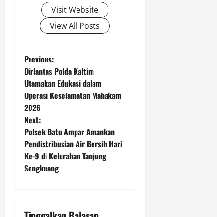
n
Visit Website
T
g
a
D
View All Posts
h
e
u
n
n
g
P
Previous:
a
Dirlantas Polda Kaltim
n
o
Utamakan Edukasi dalam
G
Agustus
Operasi Keselamatan Mahakam
i
9,
s
b
2026
2026
r
t
Next:
0
a
Polsek Batu Ampar Amankan
n
n
Pendistribusian Air Bersih Hari
F
Ke-9 di Kelurahan Tanjung
a
a
Sengkuang
m
v
.
i
Agustus
Tinggalkan Balasan
9,