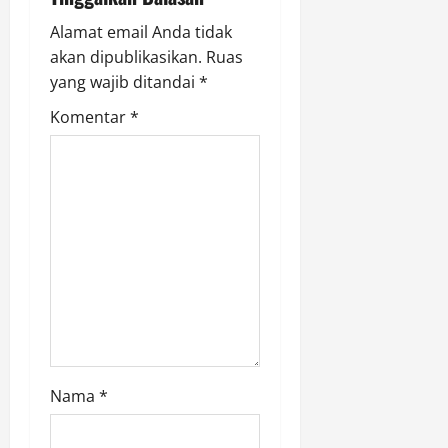
g
2026
Alamat email Anda tidak
a
0
akan dipublikasikan.
Ruas
yang wajib ditandai
*
t
Komentar
*
i
o
n
Nama
*