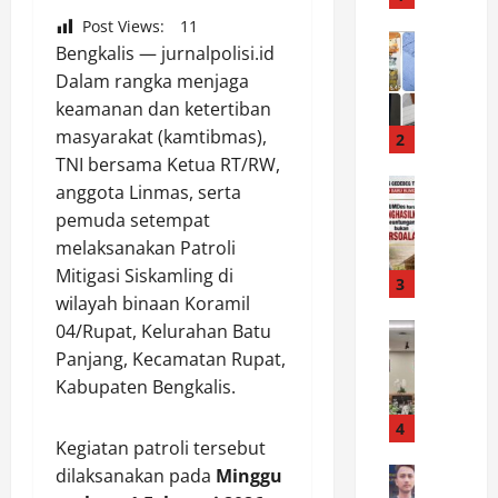
n
Post Views:
11
o
News
Bengkalis — jurnalpolisi.id
U
P
Dalam rangka menjaga
n
i
keamanan dan ketertiban
i
c
t
masyarakat (kamtibmas),
u
2
J
K
TNI bersama Ketua RT/RW,
a
News
e
anggota Linmas, serta
K
t
m
pemuda setempat
a
a
a
melaksanakan Patroli
d
n
r
Mitigasi Siskamling di
e
r
3
a
wilayah binaan Koramil
s
a
u
G
News
04/Rupat, Kelurahan Batu
s
P
B
e
P
a
Panjang, Kecamatan Rupat,
e
d
o
n
Kabupaten Bengkalis.
b
e
l
j
a
b
4
s
a
Kegiatan patroli tersebut
n
e
e
n
B
News
dilaksanakan pada
Minggu
g
k
g
D