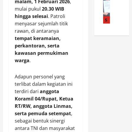
u
d
B
malam, 1 Februari 2026
,
,
i
l
a
a
P
mulai pukul
20.30 WIB
k
a
n
l
o
hingga selesai
. Patroli
y
n
5
B
i
l
menyasar sejumlah titik
A
a
U
k
r
rawan, di antaranya
n
n
M
p
e
tempat keramaian,
d
T
D
a
s
r
u
perkantoran, serta
e
p
t
e
r
s
kawasan permukiman
a
a
a
u
C
n
B
warga
.
n
n
i
B
a
l
D
p
a
l
Adapun personel yang
a
r
t
r
i
p
terlibat dalam kegiatan ini
a
a
a
k
o
s
terdiri dari
anggota
S
t
p
r
t
e
U
Koramil 04/Rupat, Ketua
a
k
i
j
n
p
RT/RW, anggota Linmas,
a
s
a
g
a
serta pemuda setempat
,
n
,
h
k
n
sebagai bentuk sinergi
N
P
t
a
I
antara TNI dan masyarakat
N
e
e
p
m