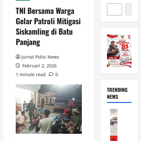
TNI Bersama Warga
Cari
Gelar Patroli Mitigasi
Siskamling di Batu
Panjang
Jurnal Polisi News
Februari 2, 2026
1 minute read
0
TRENDING
NEWS
News
E
l
N
i
1