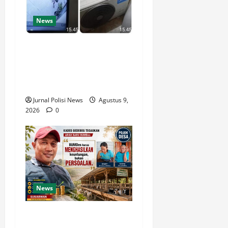
News
Unit Jatanras Polsek
Balikpapan Barat Ungkap
Kasus Pencurian, Residivis
Diamankan
Jurnal Polisi News
Agustus 9,
2026
0
News
Kades Gedebeg dan BUMDes
Cipta Sejahtera Mandiri