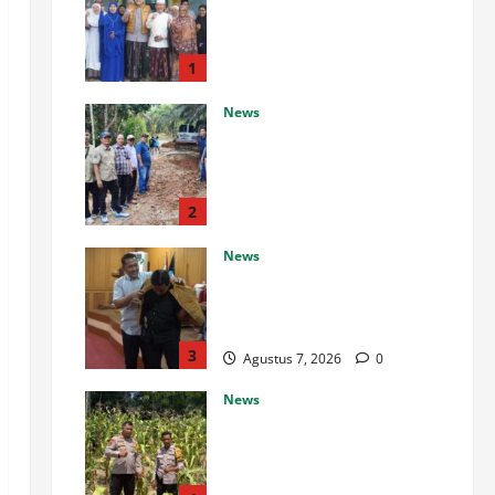
Kesehatan, Bupati M. Syukur:
Prioritaskan Warga Kurang
Mampu
1
Agustus 7, 2026
0
News
Warga Desa Rejo Sari
Berterimakasih dengan
Bupati H M Syukur Box
Culvert Jalan Utama Mulai
2
Dikerjakan
News
Agustus 7, 2026
0
Bupati M. Syukur: Pemkab
Merangin Tidak Anti Kritik,
Pers Harus Profesional
3
Agustus 7, 2026
0
News
Kapolsek Balikpapan Timur
Tinjau Perkembangan Jagung
di Lahan Ketahanan Pangan