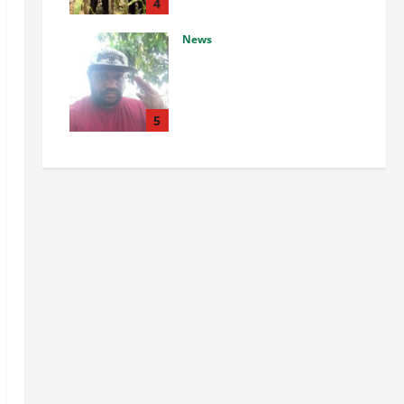
Polresta, Panen
4
Diproyeksikan Optimal
News
Agustus 7, 2026
0
Sebanyak 336 Daerah Masuk
Kategori Darurat Sampah
Alfius Kambu Apresiasi Bupati
Maybrat Tetap Aman dan
5
Tertata Kedepannya
Agustus 7, 2026
0