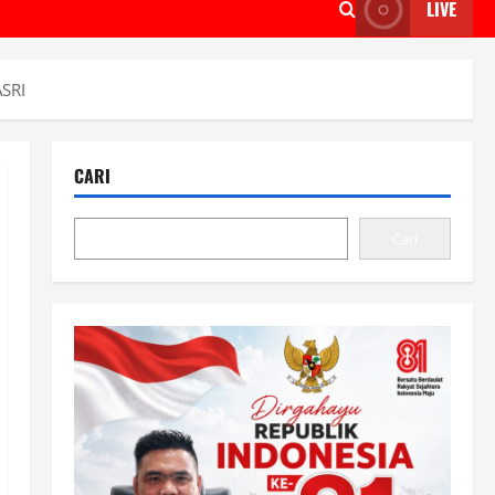
LIVE
ASRI
CARI
Cari