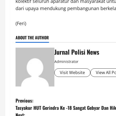
kolektif seluruh aparatur dan masyarakat un
dari upaya mendukung pembangunan berkelanj
(Feri)
ABOUT THE AUTHOR
Jurnal Polisi News
Administrator
Visit Website
View All P
P
Previous:
Tasyakur HUT Gerindra Ke -18 Sangat Gebyar Dan Hi
o
Next: