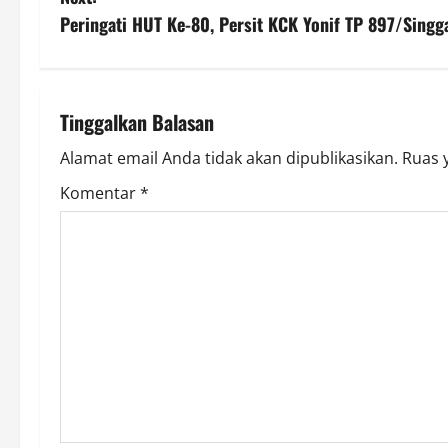
s
Peringati HUT Ke-80, Persit KCK Yonif TP 897/Sing
t
n
Tinggalkan Balasan
a
Alamat email Anda tidak akan dipublikasikan.
Ruas 
v
Komentar
*
i
g
a
t
i