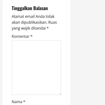
i
Tinggalkan Balasan
g
Alamat email Anda tidak
akan dipublikasikan.
Ruas
a
yang wajib ditandai
*
t
Komentar
*
i
o
n
Nama
*