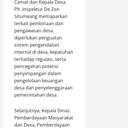
d
Camat dan Kepala Desa.
i
p
a
l
i
Plt. Inspektur De Zon
m
o
n
d
P
Situmeang memaparkan
A
l
K
a
r
m
terkait pembinaan dan
a
u
J
i
a
i
b
pengawasan desa,
a
o
n
r
a
m
diperlukan penguatan
r
k
u
h
b
i
sistem pengendalian
a
d
M
i
t
internal di desa, kepatuhan
n
P
a
I
a
terhadap regulasi, serta
A
o
s
m
s
pencegahan potensi
k
l
j
b
t
penyimpangan dalam
d
i
a
Agustus
i
a
pengelolaan keuangan
d
u
9,
v
K
S
W
desa dan penyelenggaraan
2026
i
a
e
a
pemerintahan desa.
t
l
0
l
r
a
t
a
g
Selanjutnya, Kepala Dinas
s
i
y
a
P
Pemberdayaan Masyarakat
m
a
A
e
P
r
dan Desa, Pemberdayaan
n