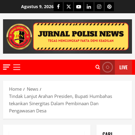
Skip
Facebook
Twitter
Youtube
Linkedin
Instagram
Pinterest
Agustus 9, 2026
to
content
LIVE
Primary
Menu
Home
News
Tindak Lanjut Arahan Presiden, Bupati Humbahas
tekankan Sinergitas Dalam Pembinaan Dan
Pengawasan Desa
CARI