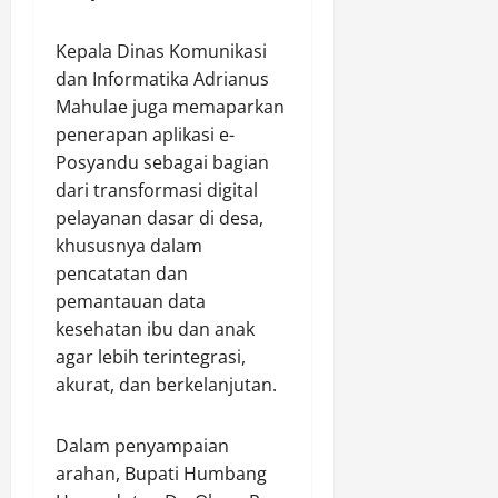
a
P
a
n
e
h
t
Kepala Dinas Komunikasi
n
a
g
dan Informatika Adrianus
i
a
Agustus
Mahulae juga memaparkan
M
9,
l
penerapan aplikasi e-
a
2026
i
Posyandu sebagai bagian
n
h
0
dari transformasi digital
g
a
pelayanan dasar di desa,
g
n
a
khususnya dalam
A
r
pencatatan dan
r
d
u
pemantauan data
a
s
kesehatan ibu dan anak
n
agar lebih terintegrasi,
L
Agustus
akurat, dan berkelanjutan.
a
9,
m
2026
a
Dalam penyampaian
0
r
arahan, Bupati Humbang
u