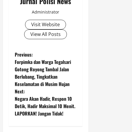
Jurnal Polisi News
Administrator
Visit Website
View All Posts
P
Previous:
Forpimka dan Warga Tegalsari
o
Gotong Royong Tambal Jalan
Berlubang, Tingkatkan
s
Keselamatan di Musim Hujan
t
Next:
Negara Akan Hadir, Respon 10
n
Detik, Hadir Maksimal 10 Menit.
LAPORKAN! Jangan Tidak!
a
v