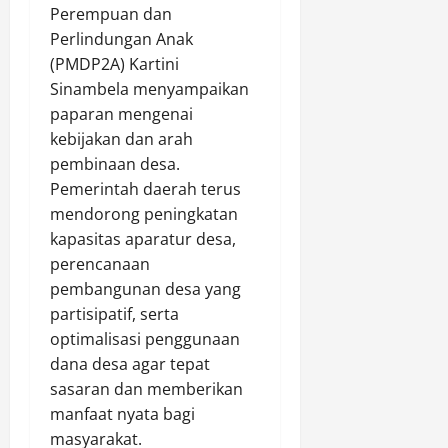
n
e
t
Perempuan dan
y
r
i
Agustus
Perlindungan Anak
e
k
s
9,
(PMDP2A) Kartini
b
e
i
2026
Sinambela menyampaikan
e
t
p
paparan mengenai
0
r
a
a
a
kebijakan dan arah
t
s
n
P
pembinaan desa.
i
g
e
P
Pemerintah daerah terus
a
n
e
mendorong peningkatan
n
g
n
kapasitas aparatur desa,
d
a
u
perencanaan
i
w
t
pembangunan desa yang
M
a
u
partisipatif, serta
u
s
p
a
a
optimalisasi penggunaan
a
r
n
dana desa agar tepat
n
a
d
d
sasaran dan memberikan
P
i
a
manfaat nyata bagi
e
P
n
masyarakat.
g