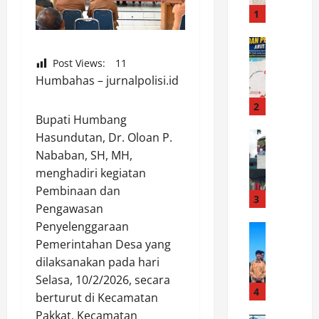
i
1
r
:
News
P
J
Post Views:
11
r
a
Humbahas – jurnalpolisi.id
e
n
s
g
2
Bupati Humbang
i
a
s
News
n
Hasundutan, Dr. Oloan P.
B
i
D
Nababan, SH, MH,
u
M
a
menghadiri kegiatan
p
e
l
Pembinaan dan
a
r
3
i
Pengawasan
t
d
h
Penyelenggaraan
i
News
e
A
A
T
Pemerintahan Desa yang
k
n
m
h
a
dilaksanakan pada hari
g
a
a
R
g
Selasa, 10/2/2026, secara
n
h
4
u
a
berturut di Kecamatan
k
e
n
r
Pakkat, Kecamatan