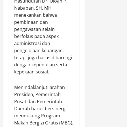
Hasundutan Dr. Oloan P.
Nababan, SH, MH
Agustus
menekankan bahwa
9,
pembinaan dan
2026
pengawasan selain
0
berfokus pada aspek
administrasi dan
pengelolaan keuangan,
tetapi juga harus dibarengi
dengan kepedulian serta
kepekaan sosial.
Menindaklanjuti arahan
Presiden, Pemerintah
Pusat dan Pemerintah
Daerah harus bersinergi
mendukung Program
Makan Bergizi Gratis (MBG),