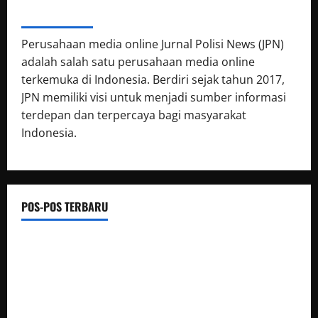
ABOUT AUTHOR
Perusahaan media online Jurnal Polisi News (JPN)
adalah salah satu perusahaan media online
terkemuka di Indonesia. Berdiri sejak tahun 2017,
JPN memiliki visi untuk menjadi sumber informasi
terdepan dan terpercaya bagi masyarakat
Indonesia.
POS-POS TERBARU
Munir: Jangan Dalih Anggaran, Water Meter Harus Jadi
Prioritas
Presisi Merdeka Run 2026 Digelar Hari Ini, Polda Jambi
Imbau Warga Antisipasi Penutupan dan Pengalihan Arus