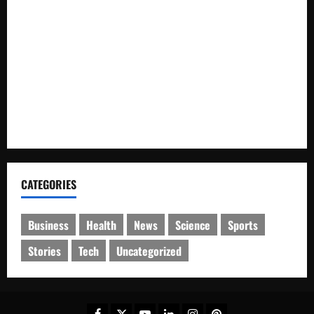
Bupati Thaher Hanubun Hadiri Penurunan Kubah Masjid
Selayar
Amankan Libur Akhir Pekan, Ditpolairud Polda Kaltim
Perketat Pengawasan di Pantai Manggar dan Lamaru
Ditpolairud Polda Kaltim Amankan Aktivitas Penyeberangan
di Muara Pegah
CATEGORIES
Business
Health
News
Science
Sports
Stories
Tech
Uncategorized
Facebook
Twitter
Youtube
Linkedin
Instagram
Pinterest