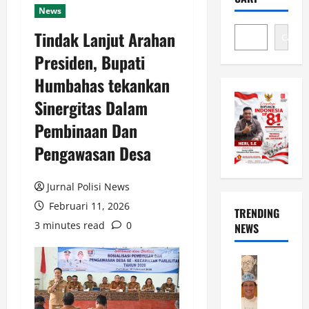
News
Tindak Lanjut Arahan
Cari
Presiden, Bupati
Humbahas tekankan
Sinergitas Dalam
Pembinaan Dan
Pengawasan Desa
Jurnal Polisi News
Februari 11, 2026
TRENDING
3 minutes read
0
NEWS
News
M
u
n