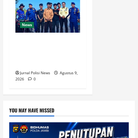
News
Amankan Libur Akhir Pekan,
Ditpolairud Polda Kaltim
Perketat Pengawasan di
Pantai Manggar dan Lamaru
Jurnal Polisi News
Agustus 9,
2026
0
YOU MAY HAVE MISSED