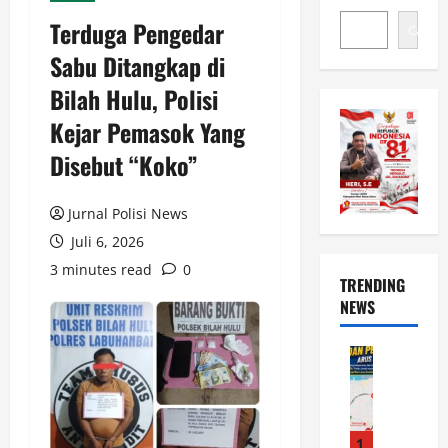
Terduga Pengedar
Cari
Sabu Ditangkap di
Bilah Hulu, Polisi
Kejar Pemasok Yang
Disebut “Koko”
Jurnal Polisi News
Juli 6, 2026
3 minutes read
0
TRENDING
NEWS
News
P
r
e
s
1