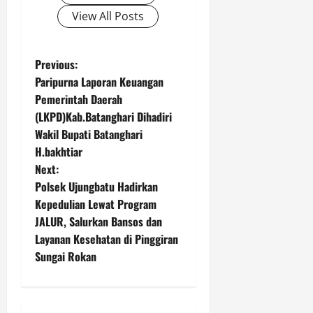
View All Posts
P
Previous:
Paripurna Laporan Keuangan
o
Pemerintah Daerah
(LKPD)Kab.Batanghari Dihadiri
s
Wakil Bupati Batanghari
t
H.bakhtiar
Next:
n
Polsek Ujungbatu Hadirkan
Kepedulian Lewat Program
a
JALUR, Salurkan Bansos dan
v
Layanan Kesehatan di Pinggiran
Sungai Rokan
i
g