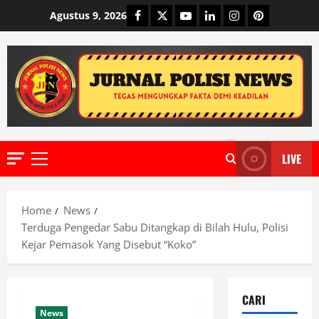
Skip
Facebook
Twitter
Youtube
Linkedin
Instagram
Pinterest
Agustus 9, 2026
to
content
LIVE
Primary
Menu
Home
News
Terduga Pengedar Sabu Ditangkap di Bilah Hulu, Polisi
Kejar Pemasok Yang Disebut “Koko”
CARI
News