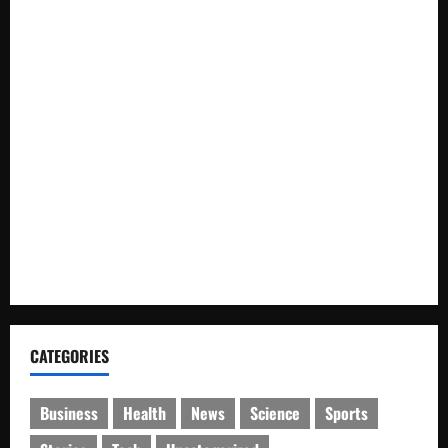
Imbau Warga Antisipasi Penutupan dan Pengalihan Arus
Bupati Thaher Hanubun Hadiri Penurunan Kubah Masjid
Selayar
Amankan Libur Akhir Pekan, Ditpolairud Polda Kaltim
Perketat Pengawasan di Pantai Manggar dan Lamaru
Ditpolairud Polda Kaltim Amankan Aktivitas Penyeberangan
di Muara Pegah
35.936 Anak Muda Ikuti E-Sports Kapolri Cup 2026,
Wakapolri Dorong Talenta Digital Berprestasi
CATEGORIES
Business
Health
News
Science
Sports