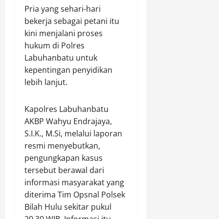
S
a
d
Pria yang sehari-hari
M
i
p
n
P
a
I
bekerja sebagai petani itu
o
A
o
s
m
kini menjalani proses
r
k
l
j
b
hukum di Polres
t
t
d
i
a
Labuhanbatu untuk
s
i
a
d
u
kepentingan penyidikan
K
v
K
S
W
a
lebih lanjut.
i
a
e
a
p
t
l
l
r
o
a
t
a
g
Kapolres Labuhanbatu
l
s
i
y
a
AKBP Wahyu Endrajaya,
r
P
m
a
A
S.I.K., M.Si, melalui laporan
i
e
P
r
n
resmi menyebutkan,
C
n
e
t
u
y
pengungkapan kasus
r
i
Agustus
p
e
k
tersebut berawal dari
s
9,
2
b
e
i
2026
informasi masyarakat yang
0
e
t
p
diterima Tim Opsnal Polsek
2
0
r
a
a
Bilah Hulu sekitar pukul
6
a
t
s
20.30 WIB. Informasi itu