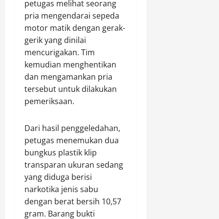
n
h
petugas melihat seorang
0
t
g
a
pria mengendarai sepeda
a
g
n
motor matik dengan gerak-
D
a
A
gerik yang dinilai
i
r
r
g
mencurigakan. Tim
d
u
i
kemudian menghentikan
a
s
t
n
dan mengamankan pria
a
L
tersebut untuk dilakukan
Agustus
l
a
9,
pemeriksaan.
B
m
2026
e
a
r
Dari hasil penggeledahan,
0
r
p
u
petugas menemukan dua
r
bungkus plastik klip
e
Agustus
transparan ukuran sedang
s
9,
yang diduga berisi
t
2026
narkotika jenis sabu
a
dengan berat bersih 10,57
0
s
i
gram. Barang bukti