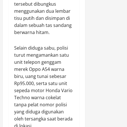
tersebut dibungkus
Agustus
menggunakan dua lembar
9,
tisu putih dan disimpan di
2026
dalam sebuah tas sandang
berwarna hitam.
0
Selain diduga sabu, polisi
turut mengamankan satu
unit telepon genggam
merek Oppo A54 warna
biru, uang tunai sebesar
Rp95.000, serta satu unit
sepeda motor Honda Vario
Techno warna cokelat
tanpa pelat nomor polisi
yang diduga digunakan
oleh tersangka saat berada
di lokasi.