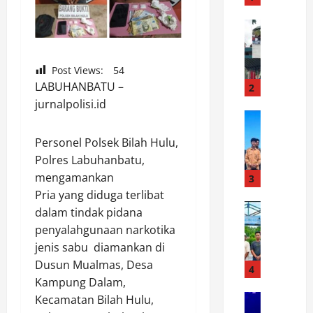
i
s
News
B
i
u
M
p
Post Views:
54
e
a
LABUHANBATU –
r
2
t
d
jurnalpolisi.id
i
News
e
A
T
k
Personel Polsek Bilah Hulu,
m
h
a
Polres Labuhanbatu,
a
a
R
n
mengamankan
h
3
u
k
e
n
Pria yang diduga terlibat
a
Uncatego
r
2
dalam tindak pidana
D
n
H
0
penyalahgunaan narkotika
i
L
a
2
jenis sabu diamankan di
t
i
n
6
Dusun Mualmas, Desa
p
b
4
u
D
Kampung Dalam,
o
u
b
i
l
News
r
Kecamatan Bilah Hulu,
u
g
3