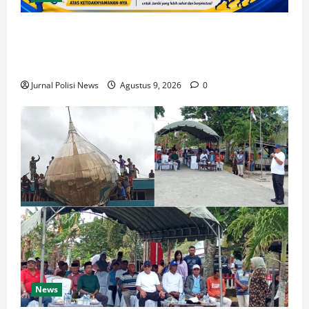
Presisi Merdeka Run 2026 Digelar Hari Ini, Polda
Jambi Imbau Warga Antisipasi Penutupan dan
Pengalihan Arus
Jurnal Polisi News
Agustus 9, 2026
0
News