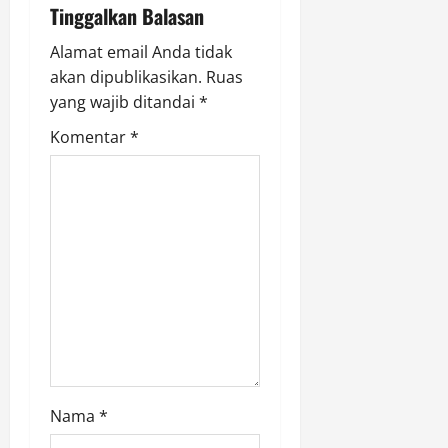
Tinggalkan Balasan
a
Alamat email Anda tidak
t
akan dipublikasikan.
Ruas
i
yang wajib ditandai
*
Komentar
*
o
n
Nama
*