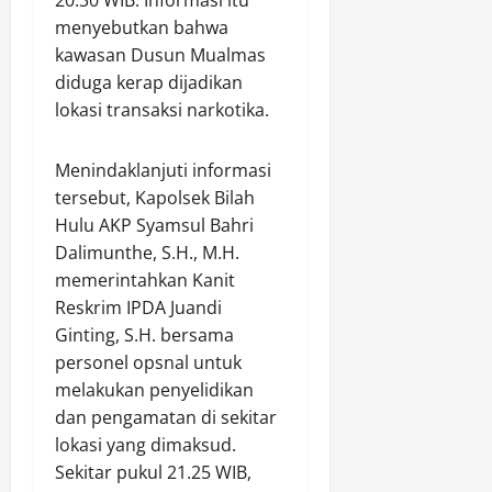
,
n
P
i
menyebutkan bahwa
W
g
e
P
a
kawasan Dusun Mualmas
a
n
e
k
n
g
diduga kerap dijadikan
n
a
d
a
lokasi transaksi narkotika.
u
p
i
w
t
o
M
a
u
Menindaklanjuti informasi
l
u
s
p
tersebut, Kapolsek Bilah
r
a
a
a
i
r
Hulu AKP Syamsul Bahri
n
n
D
a
d
Dalimunthe, S.H., M.H.
d
o
P
i
a
memerintahkan Kanit
r
e
P
n
Reskrim IPDA Juandi
o
g
a
P
Ginting, S.H. bersama
n
a
n
e
personel opsnal untuk
g
h
t
n
melakukan penyelidikan
T
a
g
a
dan pengamatan di sekitar
i
a
Agustus
l
M
lokasi yang dimaksud.
9,
l
e
a
2026
Sekitar pukul 21.25 WIB,
i
n