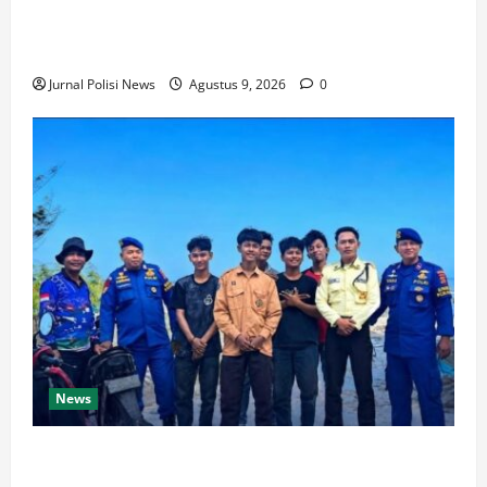
Bupati Thaher Hanubun Hadiri Penurunan Kubah
Masjid Selayar
Jurnal Polisi News
Agustus 9, 2026
0
News
Amankan Libur Akhir Pekan, Ditpolairud Polda
Kaltim Perketat Pengawasan di Pantai Manggar dan