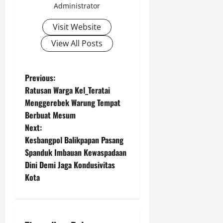
Administrator
Visit Website
View All Posts
P
Previous:
Ratusan Warga Kel_Teratai
o
Menggerebek Warung Tempat
Berbuat Mesum
s
Next:
t
Kesbangpol Balikpapan Pasang
Spanduk Imbauan Kewaspadaan
n
Dini Demi Jaga Kondusivitas
Kota
a
v