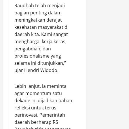
g
G
e
G
n
Raudhah telah menjadi
G
e
w
a
g
bagian penting dalam
u
n
a
n
g
meningkatkan derajat
d
e
t
t
a
a
kesehatan masyarakat di
r
S
u
r
n
a
a
daerah kita. Kami sangat
n
a
g
s
f
g
menghargai kerja keras,
n
B
i
a
S
R
pengabdian, dan
u
U
r
u
a
profesionalisme yang
l
n
i
n
k
selama ini ditunjukkan,”
o
g
J
g
y
ujar Hendri Widodo.
g
g
u
a
a
B
u
m
i
t
a
l
a
M
Lebih lanjut, ia meminta
l
D
t
e
agar momentum satu
Agustus
i
a
C
n
7,
dekade ini dijadikan bahan
k
n
u
a
2026
refleksi untuk terus
p
B
r
u
berinovasi. Pemerintah
a
e
0
h
l
p
daerah berharap RS
r
a
a
a
k