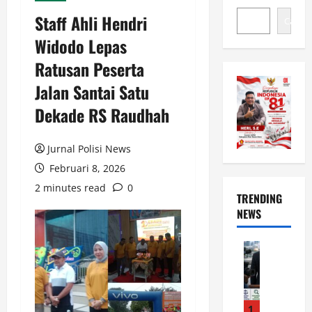
Staff Ahli Hendri
Cari
Widodo Lepas
Ratusan Peserta
Jalan Santai Satu
Dekade RS Raudhah
Jurnal Polisi News
Februari 8, 2026
2 minutes read
0
TRENDING
NEWS
News
J
i
k
a
1