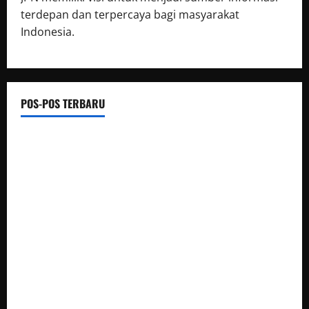
terdepan dan terpercaya bagi masyarakat
Indonesia.
POS-POS TERBARU
Jika Tak Mau Diawasi dan Diberitakan! Jangan Jadi Pejabat
Dan Jangan Kelola Anggaran Rakyat
Menghubungkan Dua Tepian, TNI Wujudkan Harapan Warga
Lewat Jembatan Gantung Sungai Menaula
Kapolres Langkat Ajak Warga Perkuat Iman dan Perangi
Narkoba Lewat Safari Jumat Curhat
Bupati Humbahas Tegaskan Peran Pendidikan Untuk Cetak
Generasi Unggul Dan Berkarakter