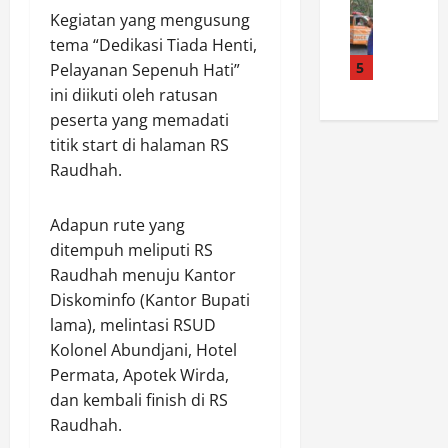
H
k
p
r
Kegiatan yang mengusung
r
u
a
i
i
i
m
tema “Dedikasi Tiada Henti,
t
a
t
a
b
5
A
Pelayanan Sepenuh Hati”
n
a
L
a
j
,
k
ini diikuti oleh ratusan
a
h
a
T
a
peserta yang memadati
n
a
k
N
n
titik start di halaman RS
s
s
W
I
!
Raudhah.
i
T
a
W
J
a
e
r
u
a
D
g
g
j
Adapun rute yang
n
i
a
a
u
g
ditempuh meliputi RS
t
s
P
d
a
Raudhah menuju Kantor
e
k
e
k
n
Diskominfo (Kantor Bupati
m
a
r
a
J
lama), melintasi RSUD
u
n
k
n
a
Kolonel Abundjani, Hotel
k
P
u
H
d
a
e
Permata, Apotek Wirda,
a
a
i
n
r
t
dan kembali finish di RS
r
P
M
a
I
a
e
Raudhah.
e
n
m
p
j