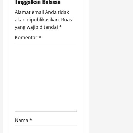
i
Tinggalkan Balasan
g
Alamat email Anda tidak
akan dipublikasikan.
Ruas
a
yang wajib ditandai
*
t
Komentar
*
i
o
n
Nama
*