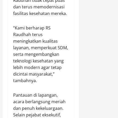
t
Raudhah tidak cepat puas
n
a
dan terus memodernisasi
Agustus
,
r
7,
Agustus
fasilitas kesehatan mereka.
P
a
2026
7,
o
k
2026
“Kami berharap RS
l
0
t
0
i
e
Raudhah terus
s
r
meningkatkan kualitas
i
layanan, memperkuat SDM,
L
Agustus
serta mengembangkan
a
7,
teknologi kesehatan yang
k
2026
lebih modern agar tetap
u
0
dicintai masyarakat,”
k
a
tambahnya.
n
P
Pantauan di lapangan,
e
acara berlangsung meriah
n
dan penuh kekeluargaan.
y
Selain pejabat eksekutif,
e