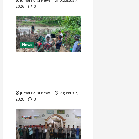
Jurnal Polisi News
Agustus 7,
2026
0
News
Menghubungkan Dua Tepian,
TNI Wujudkan Harapan
Warga Lewat Jembatan
Gantung Sungai Menaula
Jurnal Polisi News
Agustus 7,
2026
0