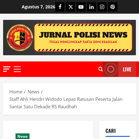
Skip
Facebook
Twitter
Youtube
Linkedin
Instagram
Pinterest
Agustus 7, 2026
to
content
LIVE
Primary
Menu
Home
News
Staff Ahli Hendri Widodo Lepas Ratusan Peserta Jalan
Santai Satu Dekade RS Raudhah
CARI
News