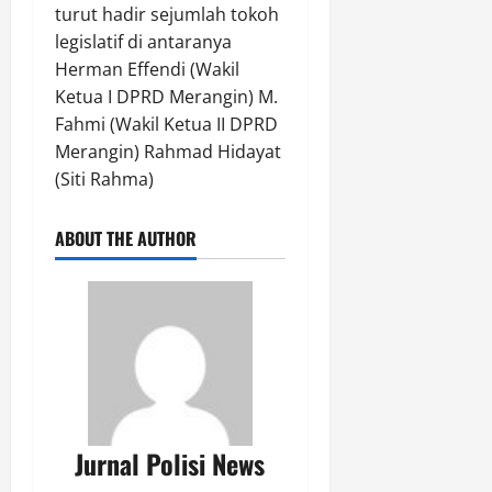
l
turut hadir sejumlah tokoh
i
legislatif di antaranya
d
Herman Effendi (Wakil
i
Ketua I DPRD Merangin) M.
k
Fahmi (Wakil Ketua II DPRD
a
Merangin) Rahmad Hidayat
n
(Siti Rahma)
Agustus
7,
ABOUT THE AUTHOR
2026
0
Jurnal Polisi News