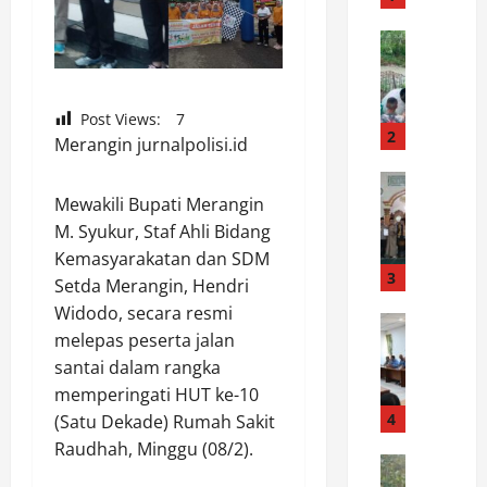
T
a
News
M
k
e
M
n
a
Post Views:
7
g
u
2
Merangin jurnalpolisi.id
h
D
u
News
i
K
Mewakili Bupati Merangin
b
a
a
u
w
M. Syukur, Staf Ahli Bidang
p
n
a
Kemasyarakatan dan SDM
o
g
3
s
Setda Merangin, Hendri
l
k
i
Widodo, secara resmi
r
News
a
d
melepas peserta jalan
B
e
n
a
santai dalam rangka
u
s
D
n
p
L
memperingati HUT ke-10
u
D
a
a
4
a
(Satu Dekade) Rumah Sakit
i
t
n
T
b
Raudhah, Minggu (08/2).
i
News
g
e
e
P