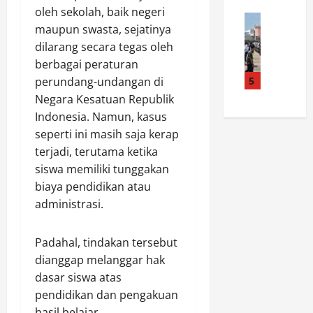
r
k
k
o
oleh sekolah, baik negeri
n
News
u
a
l
maupun swasta, sejatinya
K
i
n
n
d
dilarang secara tegas oleh
a
s
g
V
a
p
berbagai peraturan
B
S
i
K
o
i
perundang-undangan di
5
w
s
a
l
d
a
i
Negara Kesatuan Republik
l
r
a
s
M
t
Indonesia. Namun, kasus
e
n
e
i
i
seperti ini masih saja kerap
s
g
m
s
m
terjadi, terutama ketika
t
K
b
i
A
siswa memiliki tunggakan
a
e
a
:
m
biaya pendidikan atau
B
u
d
C
a
a
a
administrasi.
a
a
n
r
n
P
w
k
e
g
a
e
a
Padahal, tindakan tersebut
l
a
n
t
n
dianggap melanggar hak
a
n
g
M
T
dasar siswa atas
n
P
a
a
K
g
pendidikan dan pengakuan
o
n
j
P
K
l
hasil belajar.
,