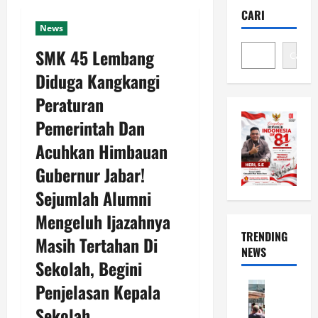
CARI
News
SMK 45 Lembang
Cari
Diduga Kangkangi
Peraturan
Pemerintah Dan
Acuhkan Himbauan
Gubernur Jabar!
Sejumlah Alumni
Mengeluh Ijazahnya
TRENDING
Masih Tertahan Di
NEWS
Sekolah, Begini
News
Penjelasan Kepala
R
Sekolah
e