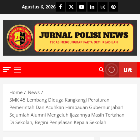
Skip
Facebook
Twitter
Youtube
Linkedin
Instagram
Pinterest
Agustus 6, 2026
to
content
LIVE
Primary
Menu
Home
News
SMK 45 Lembang Diduga Kangkangi Peraturan
Pemerintah Dan Acuhkan Himbauan Gubernur Jabar!
Sejumlah Alumni Mengeluh Ijazahnya Masih Tertahan
Di Sekolah, Begini Penjelasan Kepala Sekolah