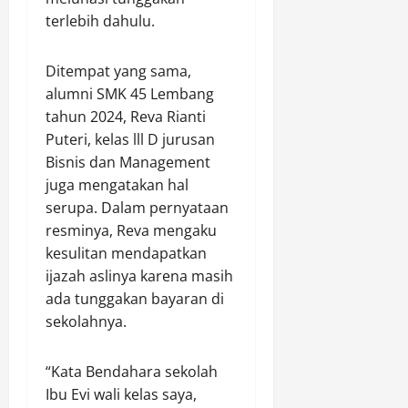
h
a
S
P
terlebih dahulu.
a
P
e
e
n
o
n
n
a
l
d
y
Ditempat yang sama,
n
r
a
e
alumni SMK 45 Lembang
R
e
y
l
tahun 2024, Reva Rianti
I
s
a
i
Puteri, kelas lll D jurusan
d
S
n
d
i
Bisnis dan Management
a
i
T
r
juga mengatakan hal
k
Agustus
e
o
serupa. Dalam pernyataan
a
6,
r
l
2026
n
resminya, Reva mengaku
m
a
kesulitan mendapatkan
0
i
n
Agustus
ijazah aslinya karena masih
n
g
6,
ada tunggakan bayaran di
a
u
2026
sekolahnya.
l
n
V
2
0
V
0
“Kata Bendahara sekolah
I
2
Ibu Evi wali kelas saya,
P
6