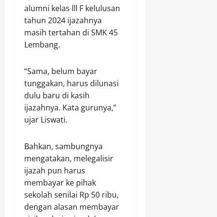
m
alumni kelas lll F kelulusan
tahun 2024 ijazahnya
Agustus
masih tertahan di SMK 45
6,
Lembang.
2026
0
“Sama, belum bayar
tunggakan, harus dilunasi
dulu baru di kasih
ijazahnya. Kata gurunya,”
ujar Liswati.
Bahkan, sambungnya
mengatakan, melegalisir
ijazah pun harus
membayar ke pihak
sekolah senilai Rp 50 ribu,
dengan alasan membayar