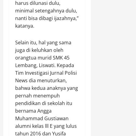
harus dilunasi dulu,
B
.
minimal setengahnya dulu,
a
n
nanti bisa dibagi ijazahnya,”
Agustus
d
katanya.
6,
a
2026
r
Selain itu, hal yang sama
0
a
juga di keluhkan oleh
H
orangtua murid SMK 45
a
n
Lembang, Liswati. Kepada
g
Tim Investigasi Jurnal Polisi
N
News dia menuturkan,
a
bahwa kedua anaknya yang
d
pernah menempuh
i
pendidikan di sekolah itu
m
bernama Angga
B
a
Muhammad Gustiawan
t
alumni kelas lll E yang lulus
a
tahun 2016 dan Yusifa