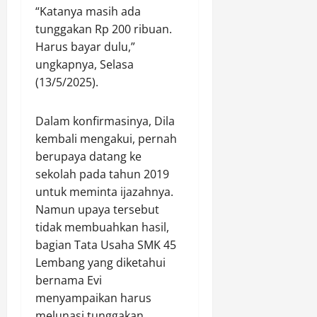
g
r
a
n
“Katanya masih ada
k
a
g
n
B
p
tunggakan Rp 200 ribuan.
n
a
g
e
a
Harus bayar dulu,”
t
a
s
r
p
ungkapnya, Selasa
a
n
u
a
a
(13/5/2025).
r
I
n
k
n
a
K
g
h
,
n
P
P
l
Dalam konfirmasinya, Dila
P
M
A
a
a
o
kembali mengakui, pernah
e
S
n
k
l
berupaya datang ke
n
e
e
M
i
sekolah pada tahun 2019
t
m
n
u
s
untuk meminta ijazahnya.
e
p
J
l
i
r
Namun upaya tersebut
u
a
i
L
i
r
tidak membuahkan hasil,
g
a
a
P
n
u
bagian Tata Usaha SMK 45
k
e
a
n
u
Lembang yang diketahui
Agustus
r
p
g
k
6,
bernama Evi
t
a
d
a
2026
menyampaikan harus
a
d
i
n
melunasi tunggakan
0