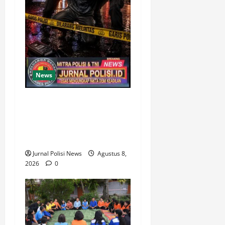
News
Gerak cepat, Polisi amankan
Dua Terduga Pelaku Kasus
Perampokan Counter HP
Royal Phone di Ambarawa
Jurnal Polisi News
Agustus 8,
2026
0