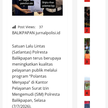
b
l
News
G
y
e
F
r
a
Post Views:
37
a
n
2
BALIKPAPAN jurnalpolisi.id
k
s
c
News
G
B
e
Satuan Lalu Lintas
u
U
p
i
(Satlantas) Polresta
P
a
d
Balikpapan terus berupaya
A
t
3
e
meningkatkan kualitas
T
,
:
pelayanan publik melalui
I
News
P
E
program “Polantas
K
H
o
x
o
Menyapa” di Kantor
U
l
c
r
M
i
Pelayanan Surat Izin
l
e
B
4
s
u
Mengemudi (SIM) Polresta
m
A
i
s
Balikpapan, Selasa
1
News
H
a
i
(7/7/2026).
S