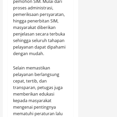
pemohon SIM. Mulai dari
U
b
I
u
i
proses administrasi,
T
o
P
K
l
pemeriksaan persyaratan,
a
n
O
a
e
n
hingga penerbitan SIM,
g
N
s
A
g
a
masyarakat diberikan
J
u
c
k
n
O
s
penjelasan secara terbuka
c
a
H
T
P
e
sehingga seluruh tahapan
p
U
e
s
pelayanan dapat dipahami
P
T
r
s
Agustus
dengan mudah.
r
K
a
8,
i
e
m
2026
Agustus
a
-
Selain memastikan
p
8,
0
D
1
o
pelayanan berlangsung
2026
i
K
k
cepat, tertib, dan
d
o
0
a
transparan, petugas juga
u
d
n
memberikan edukasi
g
a
C
kepada masyarakat
a
m
o
E
mengenai pentingnya
X
u
d
X
mematuhi peraturan lalu
n