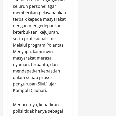
a
a
seluruh personel agar
r
n
a
memberikan pelayanankan
k
w
terbaik kepada masyarakat
a
a
dengan mengedepankan
n
keterbukaan, kejujuran,
d
Agustus
serta profesionalisme.
i
8,
W
Melalui program Polantas
2026
a
Menyapa, kami ingin
r
0
masyarakat merasa
u
nyaman, terbantu, dan
mendapatkan kepastian
Agustus
dalam setiap proses
8,
pengurusan SIM,” ujar
2026
Kompol Djauhari.
0
Menurutnya, kehadiran
polisi tidak hanya sebagai