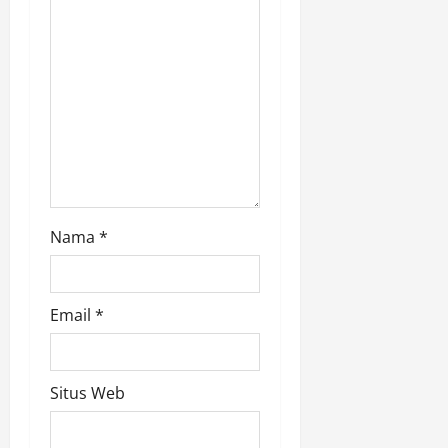
i
o
n
Nama
*
Email
*
Situs Web