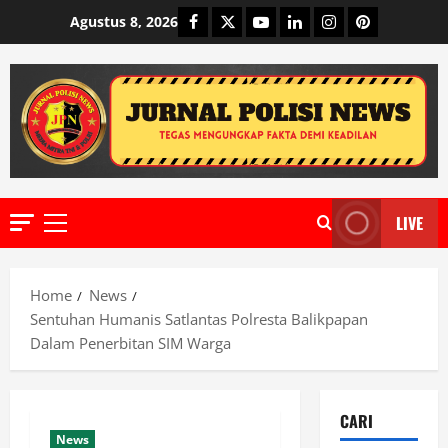
Skip
Facebook
Twitter
Youtube
Linkedin
Instagram
Pinterest
Agustus 8, 2026
to
content
LIVE
Primary
Menu
Home
News
Sentuhan Humanis Satlantas Polresta Balikpapan
Dalam Penerbitan SIM Warga
CARI
News