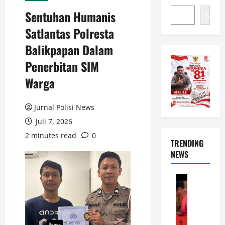
Sentuhan Humanis
Cari
Satlantas Polresta
Balikpapan Dalam
Penerbitan SIM
Warga
Jurnal Polisi News
Juli 7, 2026
2 minutes read
0
TRENDING
NEWS
Uncatego
T
o
p
O
1