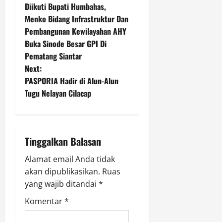
Diikuti Bupati Humbahas,
o
Menko Bidang Infrastruktur Dan
Pembangunan Kewilayahan AHY
s
Buka Sinode Besar GPI Di
t
Pematang Siantar
Next:
n
PASPORIA Hadir di Alun-Alun
Tugu Nelayan Cilacap
a
v
i
Tinggalkan Balasan
g
Alamat email Anda tidak
akan dipublikasikan.
Ruas
a
yang wajib ditandai
*
t
Komentar
*