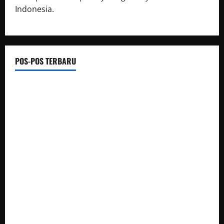
Indonesia.
POS-POS TERBARU
Top Obly Fans Guide: Exclusive Content, Privacy & Mobile
Access
Gerak cepat, Polisi amankan Dua Terduga Pelaku Kasus
Perampokan Counter HP Royal Phone di Ambarawa
BUPATI HUMBAHAS SAMBANGI UPT SMPN 015 SIPONJOT
Korem 132/Tdl Hadiri Ziarah Rombongan HUT Ke-1 Kodam
XXIII/Palaka Wira
Satresnarkoba Polres PPU Tangkap Pria Diduga Edarkan
Sabu, 16 Paket Diamankan di Waru