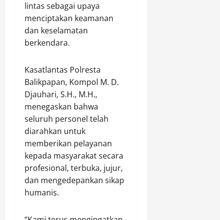
a
I
t
lintas sebagai upaya
r
I
e
menciptakan keamanan
k
I
r
dan keselamatan
a
/
H
berkendara.
n
P
P
S
a
R
a
l
Kasatlantas Polresta
o
b
a
y
Balikpapan, Kompol M. D.
u
k
a
Djauhari, S.H., M.H.,
,
a
l
menegaskan bahwa
1
W
P
seluruh personel telah
6
i
h
diarahkan untuk
P
r
o
a
memberikan pelayanan
a
n
k
kepada masyarakat secara
e
e
d
profesional, terbuka, jujur,
Agustus
t
i
8,
dan mengedepankan sikap
D
2026
A
humanis.
i
m
0
a
b
m
“Kami terus mengingatkan