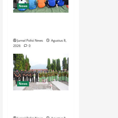
News
BUPATI HUMBAHAS
SAMBANGI UPT SMPN 015
SIPONJOT
Jurnal Polisi News
Agustus 8,
2026
0
News
Korem 132/Tdl Hadiri Ziarah
Rombongan HUT Ke-1
Kodam XXIII/Palaka Wira