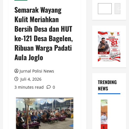
Semarak Wayang
Cari
Kulit Meriahkan
Bersih Desa dan HUT
ke-121 Desa Bagelen,
Ribuan Warga Padati
Aula Joglo
Jurnal Polisi News
Juli 4, 2026
TRENDING
3 minutes read
0
NEWS
News
S
i
l
a
1