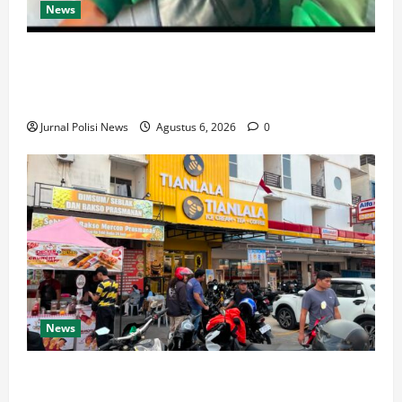
News
Ketua Komando Feryandi Tarigan, S.H. Apresiasi
Kinerja Luar Biasa Jajaran Kepolisian: Kasus Tuntas
Kurang dari 24 Jam
Jurnal Polisi News
Agustus 6, 2026
0
News
Respons Cepat Polda Kepri Ungkap Kasus Curas
Terhadap Driver Ojek Online Maxim, Pelaku Berhasil