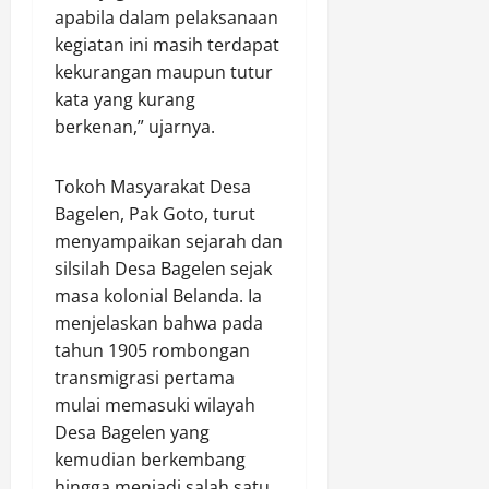
u
s
i
apabila dalam pelaksanaan
m
B
T
s
p
kegiatan ini masih terdapat
e
u
a
Agustus
a
kekurangan maupun tutur
r
n
6,
s
n
h
2026
t
kata yang kurang
i
g
a
a
berkenan,” ujarnya.
0
T
s
s
Agustus
i
i
K
6,
Tokoh Masyarakat Desa
g
l
u
2026
a
Bagelen, Pak Goto, turut
D
r
S
0
i
menyampaikan sejarah dan
a
a
a
n
silsilah Desa Bagelen sejak
w
m
g
masa kolonial Belanda. Ia
a
a
d
menjelaskan bahwa pada
n
n
a
tahun 1905 rombongan
g
k
r
transmigrasi pertama
a
i
mulai memasuki wilayah
n
2
Agustus
Desa Bagelen yang
6,
4
2026
J
kemudian berkembang
Agustus
a
6,
hingga menjadi salah satu