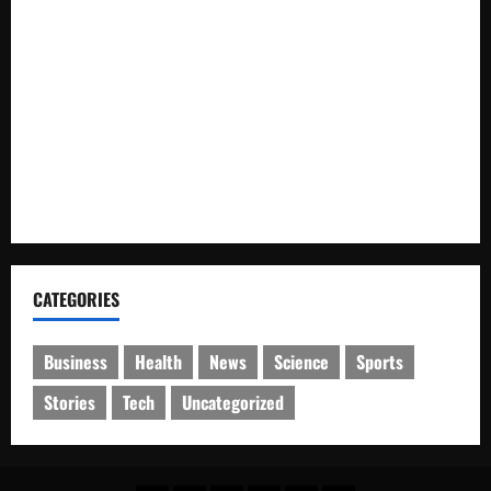
Respons Cepat Polda Kepri Ungkap Kasus Curas Terhadap
Driver Ojek Online Maxim, Pelaku Berhasil Diamankan
Pemdes Balerejo Gelar Cek Kesehatan Gratis, Warga
Antusias Manfaatkan Layanan
Pohon Tumbang Timpa Kabel Listrik, Kemacetan Panjang
Lumpuhkan Jalur Simpang Tiga Sawang
CATEGORIES
Business
Health
News
Science
Sports
Stories
Tech
Uncategorized