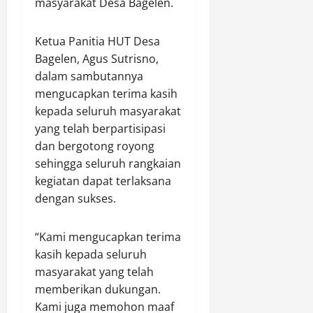
masyarakat Desa Bagelen.
n
s
j
j
k
j
i
e
a
u
a
a
k
r
a
Ketua Panitia HUT Desa
n
s
O
a
t
Bagelen, Agus Sutrisno,
g
M
n
n
K
dalam sambutannya
L
a
l
K
o
mengucapkan terima kasih
u
n
i
e
n
m
kepada seluruh masyarakat
f
n
p
s
p
a
yang telah berpartisipasi
e
o
o
u
a
M
l
dan bergotong royong
l
h
t
a
i
i
sehingga seluruh rangkaian
k
k
x
s
d
kegiatan dapat terlaksana
a
a
i
i
a
dengan sukses.
n
n
m
a
s
J
L
,
n
i
a
a
P
“Kami mengucapkan terima
:
O
l
y
e
K
kasih kepada seluruh
r
u
a
l
a
g
masyarakat yang telah
r
n
a
s
a
memberikan dukungan.
S
a
k
u
n
Kami juga memohon maaf
i
n