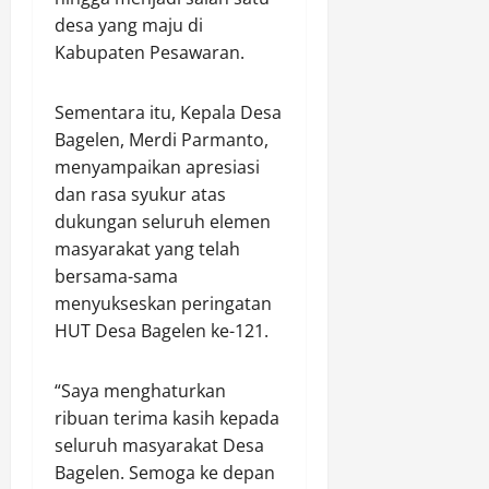
0
m
2026
desa yang maju di
Kabupaten Pesawaran.
0
Agustus
6,
Sementara itu, Kepala Desa
2026
Bagelen, Merdi Parmanto,
0
menyampaikan apresiasi
dan rasa syukur atas
dukungan seluruh elemen
masyarakat yang telah
bersama-sama
menyukseskan peringatan
HUT Desa Bagelen ke-121.
“Saya menghaturkan
ribuan terima kasih kepada
seluruh masyarakat Desa
Bagelen. Semoga ke depan