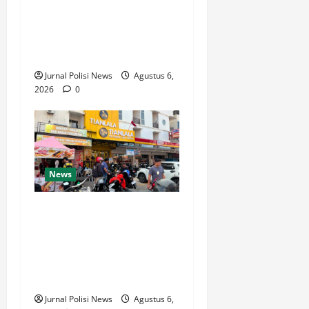
Tarigan, S.H. Apresiasi
Kinerja Luar Biasa Jajaran
Kepolisian: Kasus Tuntas
Kurang dari 24 Jam
Jurnal Polisi News
Agustus 6,
2026
0
News
Respons Cepat Polda Kepri
Ungkap Kasus Curas
Terhadap Driver Ojek Online
Maxim, Pelaku Berhasil
Diamankan
Jurnal Polisi News
Agustus 6,