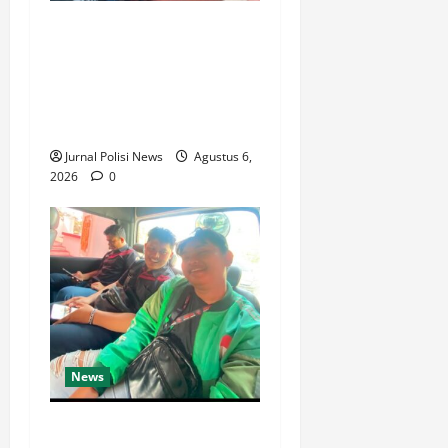
Silaturahmi dan Rapat
Internal Koperasi Produsen
Sape Panari Sejahtera
Perkuat Konsolidasi
Organisasi
Jurnal Polisi News
Agustus 6,
2026
0
News
Ketua Komando Feryandi