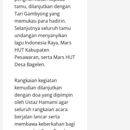
l
a
C
s
p
tamu, dilanjutkan dengan
L
t
u
i
e
Tari Gambyong yang
i
a
r
K
P
memukau para hadirin.
s
n
a
i
a
Selanjutnya seluruh tamu
t
G
s
n
n
undangan menyanyikan
r
r
T
e
a
i
a
lagu Indonesia Raya, Mars
e
r
r
k
t
r
HUT Kabupaten
j
i
,
i
h
a
S
Pesawaran, serta Mars HUT
K
s
a
L
e
Desa Bagelen.
e
,
d
u
j
m
W
a
a
a
a
Rangkaian kegiatan
a
p
r
h
c
r
kemudian dilanjutkan
D
B
t
e
g
r
i
dengan doa yang dipimpin
e
t
a
i
a
r
oleh Ustaz Hamami agar
a
A
v
s
a
seluruh rangkaian acara
n
n
e
a
P
berjalan lancar serta
P
t
r
J
e
membawa keberkahan bagi
a
u
O
a
r