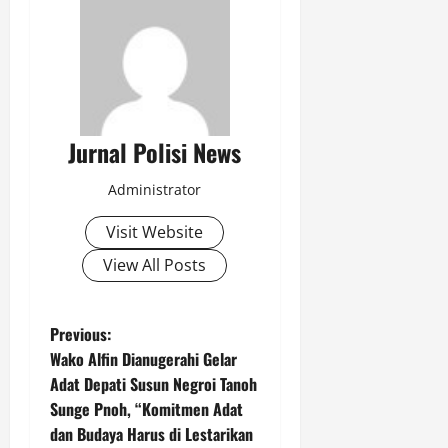
Jurnal Polisi News
Administrator
Visit Website
View All Posts
P
Previous:
Wako Alfin Dianugerahi Gelar
o
Adat Depati Susun Negroi Tanoh
Sunge Pnoh, “Komitmen Adat
s
dan Budaya Harus di Lestarikan