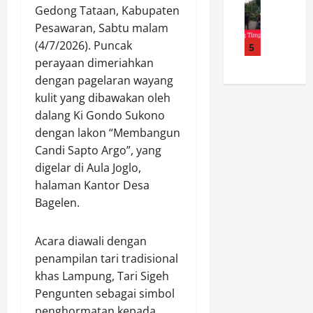
B
P
d
n
Gedong Tataan, Kabupaten
o
a
o
i
a
Pesawaran, Sabtu malam
h
l
l
T
l
o
(4/7/2026). Puncak
e
5
d
a
K
n
r
perayaan dimeriahkan
a
r
o
T
e
K
i
dengan pagelaran wayang
p
u
j
e
g
e
kulit yang dibawakan oleh
m
o
p
a
r
dalang Ki Gondo Sukono
b
G
r
n
a
dengan lakon “Membangun
a
e
i
,
s
Candi Sapto Argo”, yang
n
l
U
S
i
digelar di Aula Joglo,
g
a
n
.
P
T
r
halaman Kantor Desa
g
H
r
i
C
k
Bagelen.
.
o
m
e
a
A
d
p
k
p
p
u
Acara diawali dengan
a
K
K
r
s
penampilan tari tradisional
K
e
a
e
e
a
khas Lampung, Tari Sigeh
s
s
s
n
b
e
Pengunten sebagai simbol
u
i
S
e
h
s
a
penghormatan kepada
a