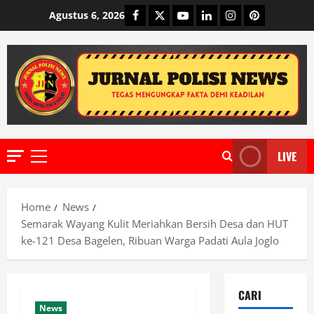
Skip
Facebook
Twitter
Youtube
Linkedin
Instagram
Pinterest
Agustus 6, 2026
to
content
LIVE
Primary
Menu
Home
News
Semarak Wayang Kulit Meriahkan Bersih Desa dan HUT
ke-121 Desa Bagelen, Ribuan Warga Padati Aula Joglo
CARI
News