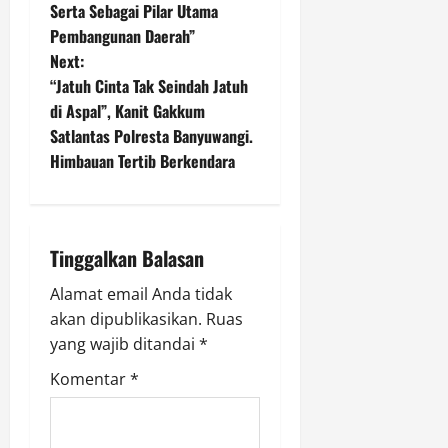
t
Serta Sebagai Pilar Utama
Pembangunan Daerah”
n
Next:
“Jatuh Cinta Tak Seindah Jatuh
a
di Aspal”, Kanit Gakkum
v
Satlantas Polresta Banyuwangi.
Himbauan Tertib Berkendara
i
g
Tinggalkan Balasan
a
Alamat email Anda tidak
t
akan dipublikasikan.
Ruas
i
yang wajib ditandai
*
Komentar
*
o
n