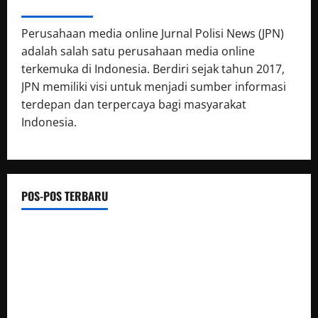
ABOUT AUTHOR
Perusahaan media online Jurnal Polisi News (JPN)
adalah salah satu perusahaan media online
terkemuka di Indonesia. Berdiri sejak tahun 2017,
JPN memiliki visi untuk menjadi sumber informasi
terdepan dan terpercaya bagi masyarakat
Indonesia.
POS-POS TERBARU
Silaturahmi dan Rapat Internal Koperasi Produsen Sape
Panari Sejahtera Perkuat Konsolidasi Organisasi
Ketua Komando Feryandi Tarigan, S.H. Apresiasi Kinerja
Luar Biasa Jajaran Kepolisian: Kasus Tuntas Kurang dari 24
Jam