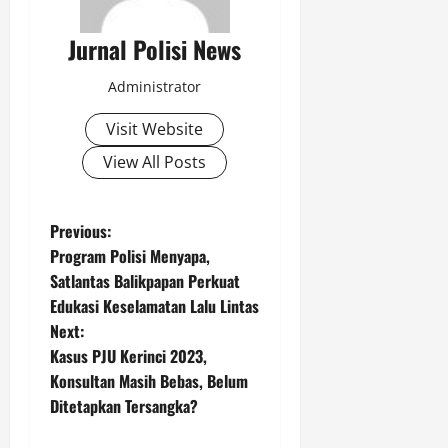
o
Agustus
t
Jurnal Polisi News
8,
o
2026
r
Administrator
0
Agustus
Visit Website
8,
View All Posts
2026
0
P
Previous:
Program Polisi Menyapa,
o
Satlantas Balikpapan Perkuat
Edukasi Keselamatan Lalu Lintas
s
Next:
t
Kasus PJU Kerinci 2023,
Konsultan Masih Bebas, Belum
n
Ditetapkan Tersangka?