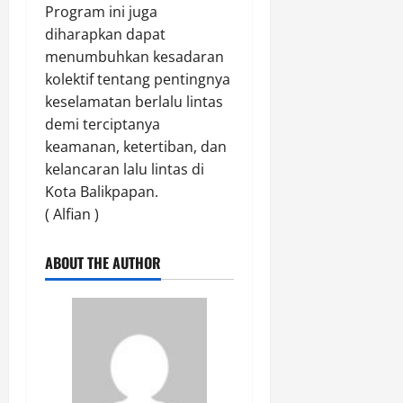
k
Program ini juga
e
a
Agustus
diharapkan dapat
r
t
8,
h
menumbuhkan kesadaran
2026
e
a
kolektif tentang pentingnya
g
0
d
keselamatan berlalu lintas
o
i
r
demi terciptanya
a
i
keamanan, ketertiban, dan
h
A
kelancaran lalu lintas di
U
A
Kota Balikpapan.
t
(
( Alfian )
a
I
m
s
a
t
ABOUT THE AUTHOR
S
i
e
m
p
e
e
w
d
a
a
)
M