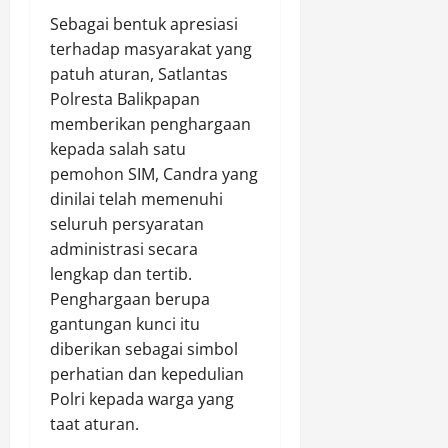
e
o
n
m
,
Sebagai bentuk apresiasi
r
t
u
k
N
terhadap masyarakat yang
i
o
j
a
a
patuh aturan, Satlantas
n
l
u
n
i
Polresta Balikpapan
g
M
J
K
k
a
memberikan penghargaan
i
a
e
d
t
r
m
kepada salah satu
c
a
i
a
b
i
pemohon SIM, Candra yang
r
H
s
o
n
i
dinilai telah memenuhi
a
I
r
t
9
seluruh persyaratan
r
l
e
a
8
administrasi secara
l
e
N
a
,
lengkap dan tertib.
a
g
a
n
0
h
Penghargaan berupa
a
s
G
8
k
l
gantungan kunci itu
i
e
(
e
d
o
n
diberikan sebagai simbol
i
-
a
n
e
s
perhatian dan kepedulian
1
l
a
r
t
Polri kepada warga yang
6
a
l
a
i
taat aturan.
,
m
X
s
m