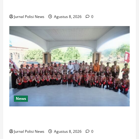
Wabup Luwu: Karnaval Budaya Jadi Ruang
Menanamkan Kecintaan Generasi Muda pada Budaya
Jurnal Polisi News
Agustus 8, 2026
0
News
Bupati Luwu Lepas Kontingen Pramuka Menuju
Jambore Nasional XII di Cibubur Tahun 2026
Jurnal Polisi News
Agustus 8, 2026
0