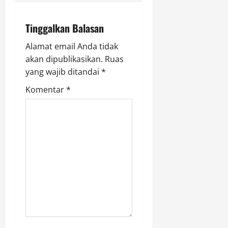
a
v
Tinggalkan Balasan
i
Alamat email Anda tidak
g
akan dipublikasikan.
Ruas
yang wajib ditandai
*
a
Komentar
*
t
i
o
n