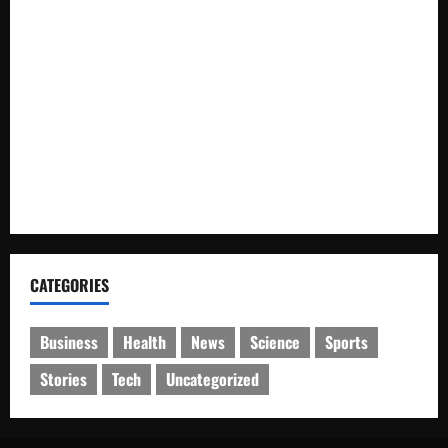
Kecintaan Generasi Muda pada Budaya
Bupati Luwu Lepas Kontingen Pramuka Menuju Jambore
Nasional XII di Cibubur Tahun 2026
Polresta Cirebon Sita Ratusan Botol Miras Ilegal dalam Ops
Pekat
SMK Islam Randudongkal Peringati Harlah ke-16,
Diramaikan Jalan Sehat Berhadiah Utama Sepeda Motor
CATEGORIES
Business
Health
News
Science
Sports
Stories
Tech
Uncategorized