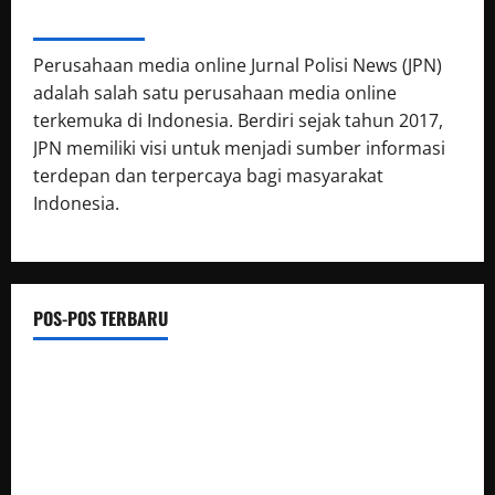
ABOUT AUTHOR
Perusahaan media online Jurnal Polisi News (JPN)
adalah salah satu perusahaan media online
terkemuka di Indonesia. Berdiri sejak tahun 2017,
JPN memiliki visi untuk menjadi sumber informasi
terdepan dan terpercaya bagi masyarakat
Indonesia.
POS-POS TERBARU
Luwu Raih Nilai Sempurna Indeks Reformasi Hukum 2026,
Naik dari 98,08 (istimewa) Menjadi 100 dengan kategori AA
(Istimewa)
Wabup Luwu: Karnaval Budaya Jadi Ruang Menanamkan