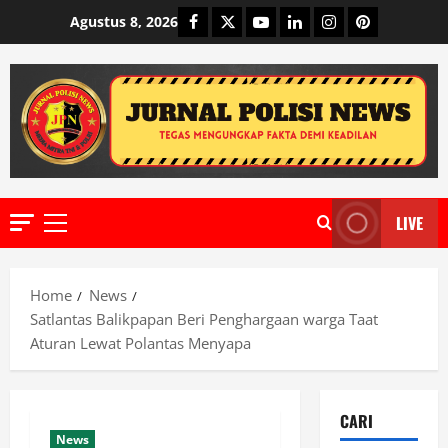
Skip
Facebook
Twitter
Youtube
Linkedin
Instagram
Pinterest
Agustus 8, 2026
to
content
LIVE
Primary
Menu
Home
News
Satlantas Balikpapan Beri Penghargaan warga Taat
Aturan Lewat Polantas Menyapa
CARI
News