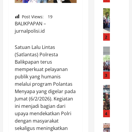
R
a
News
W
Post Views:
19
i
a
BALIKPAPAN –
h
b
N
jurnalpolisi.id
u
i
2
p
l
Satuan Lalu Lintas
L
News
a
(Satlantas) Polresta
B
u
i
u
Balikpapan terus
w
S
p
u
e
memperkuat pelayanan
a
:
3
m
publik yang humanis
t
K
p
melalui program Polantas
i
News
a
u
Menyapa yang digelar pada
P
L
r
r
Jumat (6/2/2026). Kegiatan
o
u
n
n
ini menjadi bagian dari
l
w
a
a
r
u
upaya mendekatkan Polri
4
v
I
e
L
a
dengan masyarakat
n
s
News
e
l
d
sekaligus meningkatkan
S