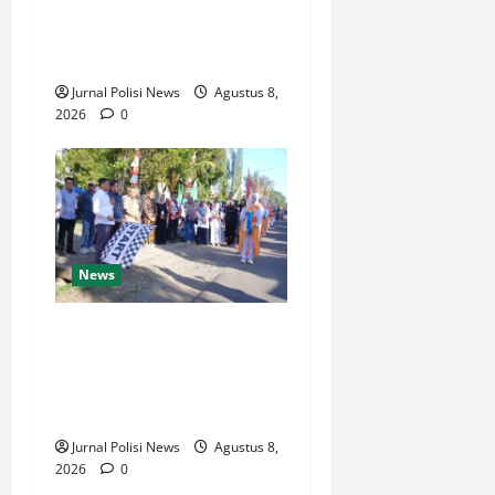
(istimewa) Menjadi 100
dengan kategori AA
(Istimewa)
Jurnal Polisi News
Agustus 8,
2026
0
News
Wabup Luwu: Karnaval
Budaya Jadi Ruang
Menanamkan Kecintaan
Generasi Muda pada Budaya
Jurnal Polisi News
Agustus 8,
2026
0