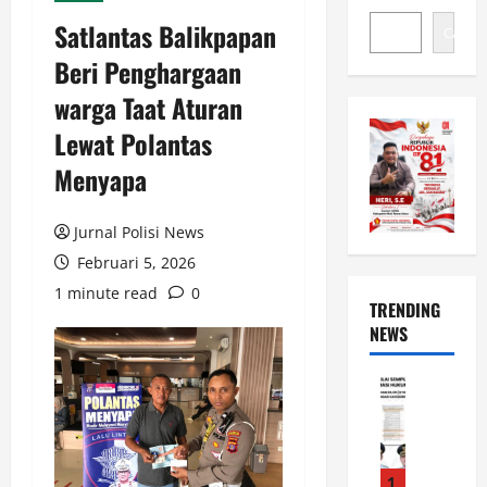
Satlantas Balikpapan
Cari
Beri Penghargaan
warga Taat Aturan
Lewat Polantas
Menyapa
Jurnal Polisi News
Februari 5, 2026
1 minute read
0
TRENDING
NEWS
News
L
u
w
u
1