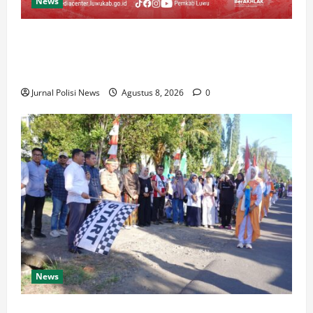
News
Luwu Raih Nilai Sempurna Indeks Reformasi Hukum
2026, Naik dari 98,08 (istimewa) Menjadi 100
dengan kategori AA (Istimewa)
Jurnal Polisi News
Agustus 8, 2026
0
News