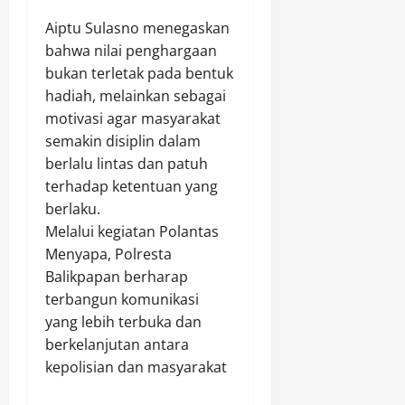
D
O
I
i
e
i
p
I
Aiptu Sulasno menegaskan
M
w
r
s
d
u
bahwa nilai penghargaan
a
a
P
i
d
)
bukan terletak pada bentuk
m
e
C
a
M
hadiah, melainkan sebagai
a
k
i
p
e
motivasi agar masyarakat
i
a
b
a
n
semakin disiplin dalam
k
t
u
d
j
a
berlalu lintas dan patuh
b
a
a
n
terhadap ketentuan yang
u
B
d
Agustus
J
r
u
8,
berlaku.
i
a
T
2026
d
1
Melalui kegiatan Polantas
l
a
a
0
Menyapa, Polresta
0
a
h
y
0
Balikpapan berharap
n
u
a
d
terbangun komunikasi
S
n
e
yang lebih terbuka dan
e
2
n
Agustus
h
berkelanjutan antara
0
g
8,
a
2
kepolisian dan masyarakat
a
2026
t
6
n
B
0