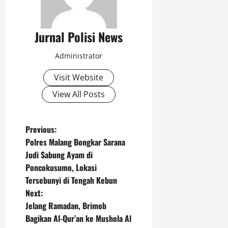
Agustus
6,
2026
Jurnal Polisi News
0
Administrator
Visit Website
View All Posts
P
Previous:
Polres Malang Bongkar Sarana
o
Judi Sabung Ayam di
Poncokusumo, Lokasi
s
Tersebunyi di Tengah Kebun
t
Next:
Jelang Ramadan, Brimob
n
Bagikan Al-Qur’an ke Mushola Al