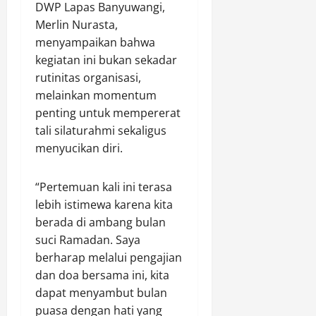
DWP Lapas Banyuwangi,
a
J
p
a
e
l
Merlin Nurasta,
a
o
n
m
K
m
menyampaikan bahwa
l
d
u
e
b
s
i
kegiatan ini bukan sekadar
a
d
i
e
r
n
rutinitas organisasi,
a
B
k
i
J
melainkan momentum
t
e
K
,
e
penting untuk mempererat
a
r
a
S
n
tali silaturahmi sekaligus
n
i
m
e
a
menyucikan diri.
g
k
p
j
z
a
a
a
a
a
n
n
r
h
h
“Pertemuan kali ini terasa
d
P
T
t
d
lebih istimewa karena kita
a
e
u
e
i
berada di ambang bulan
n
n
r
r
B
suci Ramadan. Saya
P
g
u
a
a
e
berharap melalui pengajian
h
n
d
l
n
a
dan doa bersama ini, kita
L
a
i
g
r
a
n
dapat menyambut bulan
k
a
g
n
B
p
puasa dengan hati yang