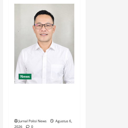
News
Taufik Saleh Paparkan Visi
Misi: Cawet Maju, Mandiri,
Sejahtera dan Berakhlak
Mulia
Jurnal Polisi News
Agustus 6,
2026
0