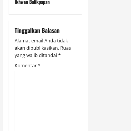
Ikhwan Balikpapan
a
v
i
Tinggalkan Balasan
g
Alamat email Anda tidak
akan dipublikasikan.
Ruas
a
yang wajib ditandai
*
t
Komentar
*
i
o
n