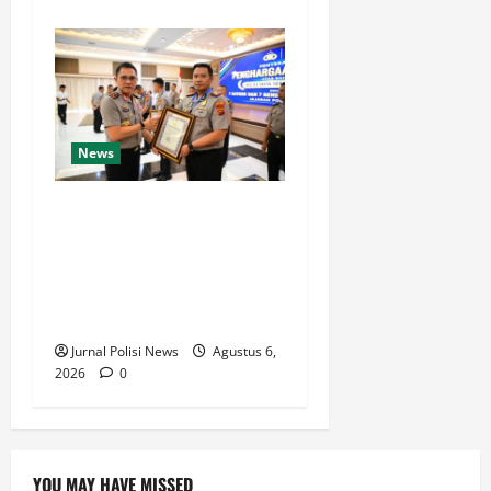
News
Rakernis Bidang Keuangan
Polda Jambi Berikan
Penghargaan IKPA
Sempurna pada Polres
Sarolangun 2026.
Jurnal Polisi News
Agustus 6,
2026
0
YOU MAY HAVE MISSED