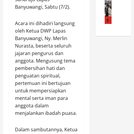
i
n
n
d
a
s
Banyuwangi, Sabtu (7/2).
g
V
a
p
B
S
i
K
o
i
5
w
s
a
Acara ini dihadiri langsung
l
d
a
i
l
oleh Ketua DWP Lapas
r
a
s
M
t
Banyuwangi, Ny. Merlin
e
n
e
i
i
s
Nurasta, beserta seluruh
g
m
s
m
t
K
jajaran pengurus dan
b
i
A
a
e
a
:
anggota. Mengusung tema
m
B
u
d
C
a
pembersihan hati dan
a
a
a
a
n
penguatan spiritual,
r
n
P
w
k
pertemuan ini bertujuan
e
g
a
e
a
untuk mempersiapkan
l
a
n
t
n
mental serta iman para
a
n
g
M
T
n
P
anggota dalam
a
a
K
g
o
n
menjalankan ibadah puasa.
j
P
K
l
,
u
P
a
d
K
,
e
Dalam sambutannya, Ketua
w
a
a
M
n