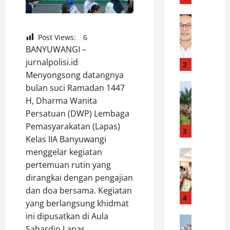
o
n
News
T
s
Post Views:
6
a
C
BANYUWANGI –
u
e
jurnalpolisi.id
f
p
2
i
Menyongsong datangnya
a
k
Uncatego
t
bulan suci Ramadan 1447
S
S
S
H, Dharma Wanita
e
a
a
Persatuan (DWP) Lembaga
m
l
t
Pemasyarakatan (Lapas)
a
e
3
b
Kelas IIA Banyuwangi
n
h
r
menggelar kegiatan
g
News
P
i
R
a
a
pertemuan rutin yang
m
a
t
p
o
dirangkai dengan pengajian
k
D
a
b
dan doa bersama. Kegiatan
e
u
4
r
P
yang berlangsung khidmat
r
k
k
o
ini dipusatkan di Aula
n
News
u
a
l
Sahardjo Lapas
K