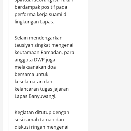
n
n
a
l
d
berdampak positif pada
y
n
r
a
e
performa kerja suami di
R
e
y
l
lingkungan Lapas.
I
s
a
i
d
S
n
d
i
Selain mendengarkan
a
i
T
r
tausiyah singkat mengenai
k
Agustus
e
o
keutamaan Ramadan, para
a
6,
r
l
2026
n
anggota DWP juga
m
a
melaksanakan doa
0
i
n
Agustus
bersama untuk
n
g
6,
keselamatan dan
a
u
2026
kelancaran tugas jajaran
l
n
V
2
0
Lapas Banyuwangi.
V
0
I
2
Kegiatan ditutup dengan
P
6
sesi ramah tamah dan
B
.
diskusi ringan mengenai
a