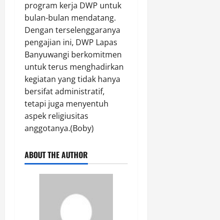
n
program kerja DWP untuk
Agustus
d
bulan-bulan mendatang.
6,
a
2026
Dengan terselenggaranya
r
pengajian ini, DWP Lapas
0
a
Banyuwangi berkomitmen
H
untuk terus menghadirkan
a
kegiatan yang tidak hanya
n
bersifat administratif,
g
N
tetapi juga menyentuh
a
aspek religiusitas
d
anggotanya.(Boby)
i
m
ABOUT THE AUTHOR
B
a
t
a
m