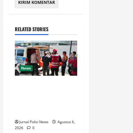
RELATED STORIES
News
Respons Cepat Satbrimob
Polda Kaltim Amankan TKP
Penemuan Jenazah di
Balikpapan, Polisi Lakukan
Penyelidikan
Jurnal Polisi News
Agustus 6,
2026
0