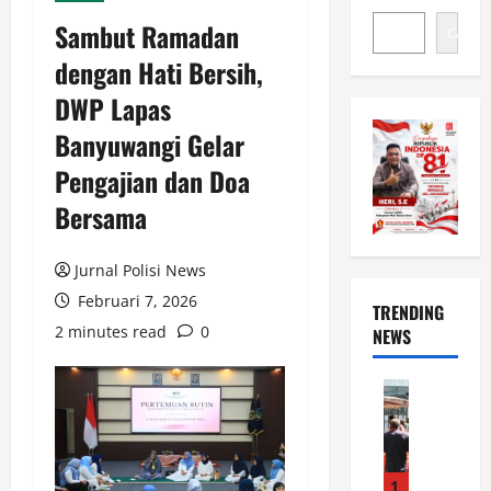
Sambut Ramadan
Cari
dengan Hati Bersih,
DWP Lapas
Banyuwangi Gelar
Pengajian dan Doa
Bersama
Jurnal Polisi News
Februari 7, 2026
TRENDING
2 minutes read
0
NEWS
News
R
e
s
p
1