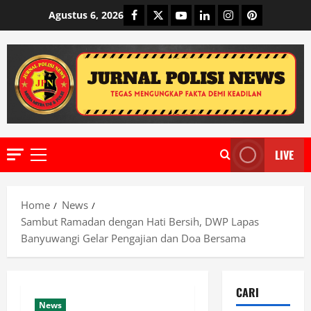
Skip
Facebook
Twitter
Youtube
Linkedin
Instagram
Pinterest
Agustus 6, 2026
to
content
LIVE
Primary
Menu
Home
News
Sambut Ramadan dengan Hati Bersih, DWP Lapas
Banyuwangi Gelar Pengajian dan Doa Bersama
CARI
News