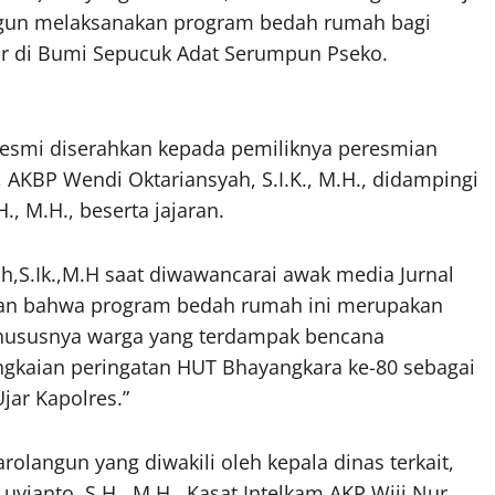
gun melaksanakan program bedah rumah bagi
r di Bumi Sepucuk Adat Serumpun Pseko.
resmi diserahkan kepada pemiliknya peresmian
 AKBP Wendi Oktariansyah, S.I.K., M.H., didampingi
, M.H., beserta jajaran.
,S.Ik.,M.H saat diwawancarai awak media Jurnal
ikan bahwa program bedah rumah ini merupakan
khususnya warga yang terdampak bencana
angkaian peringatan HUT Bhayangkara ke-80 sebagai
jar Kapolres.”
rolangun yang diwakili oleh kepala dinas terkait,
ianto, S.H., M.H., Kasat Intelkam AKP Wiji Nur