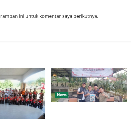
eramban ini untuk komentar saya berikutnya.
News
Wakil Bupati dan Ketua DPRD
Muratara Jadi Pembicara
Simposium Daerah, Dorong
epas Kontingen