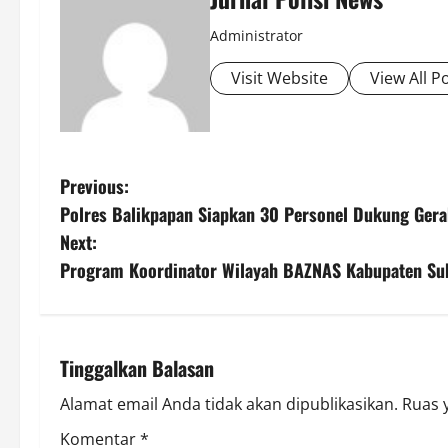
Administrator
Visit Website
View All P
P
Previous:
Polres Balikpapan Siapkan 30 Personel Dukung Gera
o
Next:
s
Program Koordinator Wilayah BAZNAS Kabupaten S
t
n
Tinggalkan Balasan
a
Alamat email Anda tidak akan dipublikasikan.
Ruas 
v
Komentar
*