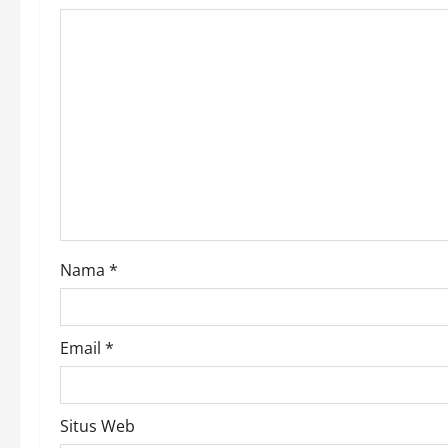
i
g
a
t
i
o
Nama
*
n
Email
*
Situs Web