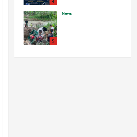
Anggaran Rakyat
4
Agustus 7, 2026
0
News
Menghubungkan Dua Tepian,
TNI Wujudkan Harapan Warga
Lewat Jembatan Gantung
Sungai Menaula
5
Agustus 7, 2026
0