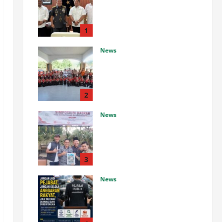
Perkuat Sinergi dengan
Pusterad untuk Pembangunan
Infrastruktur Dasar
1
Agustus 7, 2026
0
News
Bupati Luwu Lepas Kontingen
Pramuka Menuju Jambore
Nasional XII di Cibubur Tahun
2026
2
Agustus 7, 2026
0
News
Wakil Bupati dan Ketua DPRD
Muratara Jadi Pembicara
Simposium Daerah, Dorong
Pemuda Aktif Berkontribusi
3
untuk Kemajuan Daerah.
News
Agustus 7, 2026
0
Jika Tak Mau Diawasi dan
Diberitakan! Jangan Jadi
Pejabat Dan Jangan Kelola