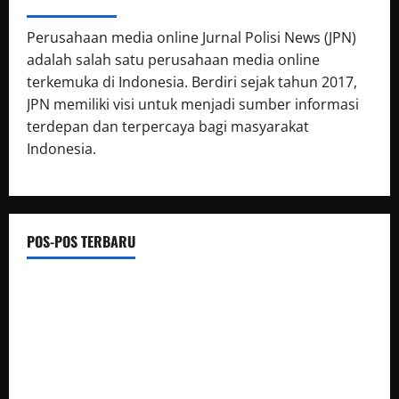
ABOUT AUTHOR
Perusahaan media online Jurnal Polisi News (JPN)
adalah salah satu perusahaan media online
terkemuka di Indonesia. Berdiri sejak tahun 2017,
JPN memiliki visi untuk menjadi sumber informasi
terdepan dan terpercaya bagi masyarakat
Indonesia.
POS-POS TERBARU
Polsek Siantar Martoba Cek TKP Adanya Warga Tidak
Sadarkan Diri di Jalan Darussalam
Sambut HUT Kemerdekaan RI Ke 81, Polsek Siantar Marihat
Bakti Sosial