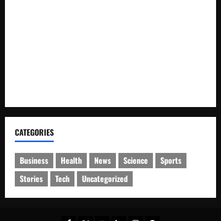
Satresnarkoba Polres Rokan Hulu Tangkap Pengedar Sabu
di Rokan IV Koto
Dishub dan Satlantas Polres Rokan Hulu Gelar Razia 14 Truk
ODOL dan Mobil Penumbar, Ditilang Tidak Memenuhi Aturan
Pemda dan Polres Rokan Hulu Intens Berkoordinasi untuk
Penyusunan Perda Lingkungan dan Penanaman Pohon Guna
Mendukung Program Green Policing
CATEGORIES
Business
Health
News
Science
Sports
Stories
Tech
Uncategorized