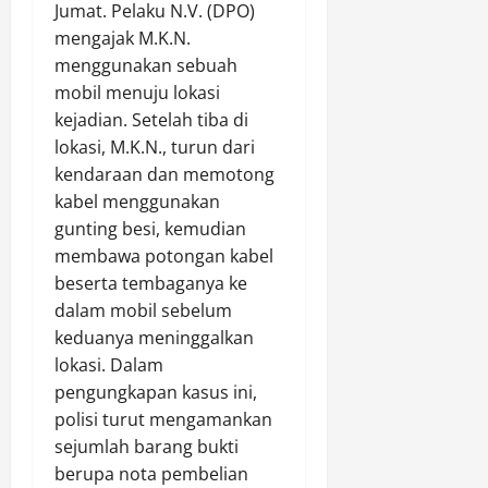
Jumat. Pelaku N.V. (DPO)
a
u
n
h
mengajak M.K.N.
P
i
menggunakan sebuah
o
A
mobil menuju lokasi
h
t
kejadian. Setelah tiba di
o
u
lokasi, M.K.N., turun dari
n
r
kendaraan dan memotong
G
a
kabel menggunakan
u
n
n
gunting besi, kemudian
a
membawa potongan kabel
Agustus
M
7,
beserta tembaganya ke
e
2026
dalam mobil sebelum
n
keduanya meninggalkan
0
d
lokasi. Dalam
u
pengungkapan kasus ini,
k
u
polisi turut mengamankan
n
sejumlah barang bukti
g
berupa nota pembelian