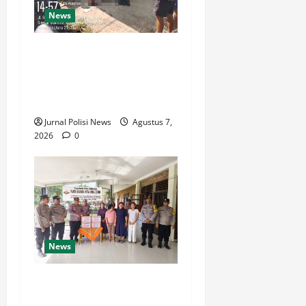
News
Polsek Siantar Martoba Cek
TKP Adanya Warga Tidak
Sadarkan Diri di Jalan
Darussalam
Jurnal Polisi News
Agustus 7,
2026
0
News
Sambut HUT Kemerdekaan
RI Ke 81, Polsek Siantar