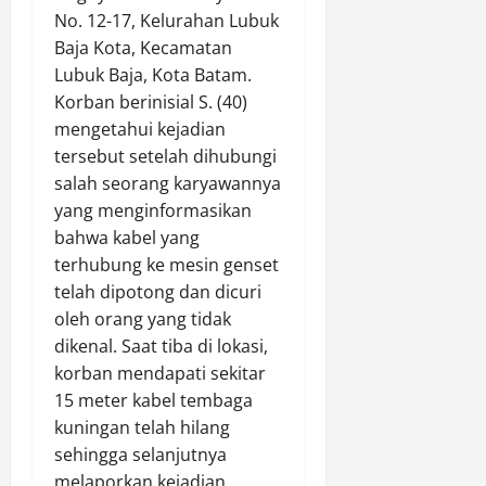
l
a
a
r
No. 12-17, Kelurahan Lubuk
a
u
n
p
M
r
Baja Kota, Kecamatan
I
H
P
a
k
Lubuk Baja, Kota Batam.
n
u
e
r
a
Korban berinisial S. (40)
t
l
n
i
n
mengetahui kejadian
e
u
g
h
D
tersebut setelah dihubungi
n
G
e
a
i
s
e
salah seorang karyawannya
d
t
r
B
l
a
yang menginformasikan
B
i
e
a
r
a
d
bahwa kabel yang
r
r
S
k
i
terhubung ke mesin genset
k
R
a
t
J
telah dipotong dan dicuri
o
a
b
i
a
oleh orang yang tidak
o
z
u
S
l
dikenal. Saat tiba di lokasi,
r
i
d
o
a
d
korban mendapati sekitar
a
i
s
n
i
1
R
15 meter kabel tembaga
i
D
n
4
o
a
kuningan telah hilang
a
a
T
k
l
r
sehingga selanjutnya
s
r
a
u
melaporkan kejadian