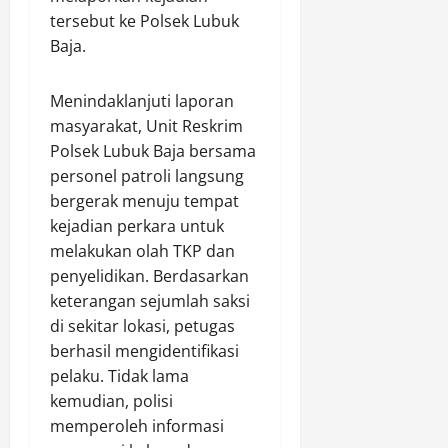
i
u
n
s
Agustus
tersebut ke Polsek Lubuk
u
k
I
s
7,
Baja.
n
O
V
a
2026
t
D
K
l
u
0
O
o
a
Menindaklanjuti laporan
k
L
t
m
masyarakat, Unit Reskrim
P
d
o
Polsek Lubuk Baja bersama
e
a
Agustus
personel patroli langsung
n
n
Agustus
7,
bergerak menuju tempat
y
M
7,
2026
u
kejadian perkara untuk
o
2026
s
b
0
melakukan olah TKP dan
0
u
i
penyelidikan. Berdasarkan
n
l
keterangan sejumlah saksi
a
P
di sekitar lokasi, petugas
n
e
berhasil mengidentifikasi
P
n
pelaku. Tidak lama
e
u
r
kemudian, polisi
m
d
b
memperoleh informasi
a
a