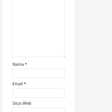
i
o
n
Nama
*
Email
*
Situs Web