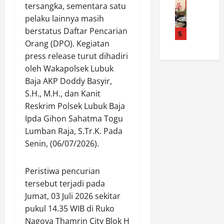
d
a
a
K
tersangka, sementara satu
e
a
P
n
P
pelaku lainnya masih
m
n
o
R
A
berstatus Daftar Pencarian
d
S
5
l
I
d
a
Orang (DPO). Kegiatan
a
r
K
a
d
t
press release turut dihadiri
e
e
n
a
l
s
8
oleh Wakapolsek Lubuk
y
n
a
R
1
a
Baja AKP Doddy Basyir,
P
n
o
,
W
S.H., M.H., dan Kanit
o
t
k
P
a
Reskrim Polsek Lubuk Baja
l
a
a
o
r
Ipda Gihon Sahatma Togu
r
s
n
l
g
Lumban Raja, S.Tr.K. Pada
e
P
H
s
a
s
o
Senin, (06/07/2026).
u
e
T
R
l
l
k
i
o
r
u
S
d
Peristiwa pencurian
k
e
T
i
a
tersebut terjadi pada
a
s
a
a
k
Jumat, 03 Juli 2026 sekitar
n
R
n
n
S
H
pukul 14.35 WIB di Ruko
o
g
t
a
u
k
Nagoya Thamrin City Blok H
k
a
d