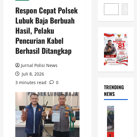
Respon Cepat Polsek
Cari
Lubuk Baja Berbuah
Hasil, Pelaku
Pencurian Kabel
Berhasil Ditangkap
Jurnal Polisi News
Juli 8, 2026
3 minutes read
0
TRENDING
NEWS
News
P
o
l
s
1