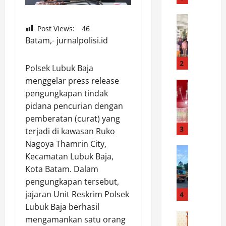
e
k
News
S
Post Views:
46
S
a
Batam,- jurnalpolisi.id
i
m
a
b
n
2
Polsek Lubuk Baja
u
t
menggelar press release
t
News
a
pengungkapan tindak
S
H
r
a
pidana pencurian dengan
U
M
t
T
a
pemberatan (curat) yang
r
K
3
r
terjadi di kawasan Ruko
e
e
t
Nagoya Thamrin City,
s
News
m
o
Kecamatan Lubuk Baja,
D
n
e
b
Kota Batam. Dalam
i
a
r
a
pengungkapan tersebut,
s
r
d
C
h
k
jajaran Unit Reskrim Polsek
4
e
e
u
o
k
Lubuk Baja berhasil
k
b
News
b
a
T
mengamankan satu orang
P