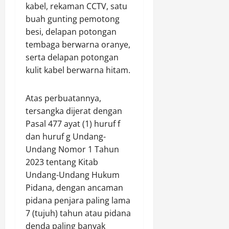
P
kabel, rekaman CCTV, satu
r
buah gunting pemotong
o
besi, delapan potongan
g
tembaga berwarna oranye,
r
serta delapan potongan
a
m
kulit kabel berwarna hitam.
G
r
Atas perbuatannya,
e
tersangka dijerat dengan
e
Pasal 477 ayat (1) huruf f
n
P
dan huruf g Undang-
o
Undang Nomor 1 Tahun
l
2023 tentang Kitab
i
Undang-Undang Hukum
c
Pidana, dengan ancaman
i
pidana penjara paling lama
n
7 (tujuh) tahun atau pidana
g
denda paling banyak