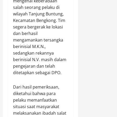
mengenai keberadaan
L
r
salah seorang pelaku di
i
,
wilayah Tanjung Buntung,
n
D
Kecamatan Bengkong. Tim
g
i
segera bergerak ke lokasi
k
t
dan berhasil
u
i
n
l
mengamankan tersangka
g
a
berinisial M.K.N.,
a
n
sedangkan rekannya
n
g
berinisial N.V. masih dalam
d
T
pengejaran dan telah
a
i
ditetapkan sebagai DPO.
n
d
P
a
e
k
Dari hasil pemeriksaan,
n
M
diketahui bahwa para
a
e
pelaku memanfaatkan
n
m
situasi saat masyarakat
a
e
melaksanakan ibadah salat
m
n