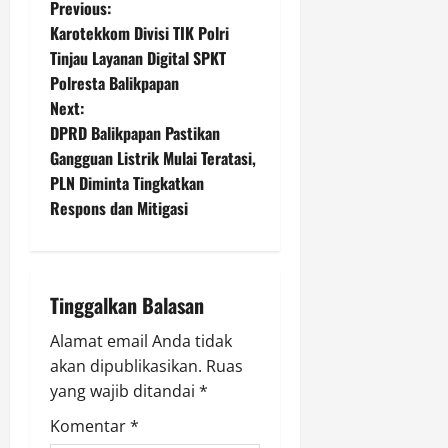
P
Previous:
Karotekkom Divisi TIK Polri
o
Tinjau Layanan Digital SPKT
Polresta Balikpapan
s
Next:
t
DPRD Balikpapan Pastikan
Gangguan Listrik Mulai Teratasi,
n
PLN Diminta Tingkatkan
Respons dan Mitigasi
a
v
i
Tinggalkan Balasan
g
Alamat email Anda tidak
akan dipublikasikan.
Ruas
a
yang wajib ditandai
*
t
Komentar
*