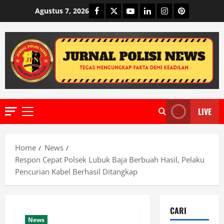
Skip
Facebook
Twitter
Youtube
Linkedin
Instagram
Pinterest
Agustus 7, 2026
to
content
LIVE
Primary
Menu
Home
News
Respon Cepat Polsek Lubuk Baja Berbuah Hasil, Pelaku
Pencurian Kabel Berhasil Ditangkap
CARI
News