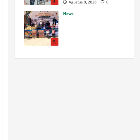
4
Agustus 8, 2026
0
News
SMK Islam Randudongkal
Peringati Harlah ke-16,
Diramaikan Jalan Sehat
Berhadiah Utama Sepeda
5
Motor
Agustus 8, 2026
0