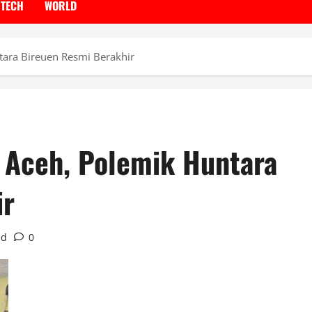
TECH
WORLD
ara Bireuen Resmi Berakhir
 Aceh, Polemik Huntara
ir
ad
0