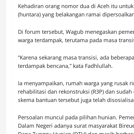
Kehadiran orang nomor dua di Aceh itu untu
(huntara) yang belakangan ramai dipersoalkan
Di forum tersebut, Wagub menegaskan pemer
warga terdampak, terutama pada masa transi
“Karena sekarang masa transisi, ada bebera
terdampak bencana,” kata Fadhlullah.
Ia menyampaikan, rumah warga yang rusak ri
rehabilitasi dan rekonstruksi (R3P) dan suda
skema bantuan tersebut juga telah disosialisas
Persoalan muncul pada pilihan hunian. Pemer
Dalam Negeri adanya surat masyarakat Bire
Dana Tunggu Hunian (DTH) dan masih berhar