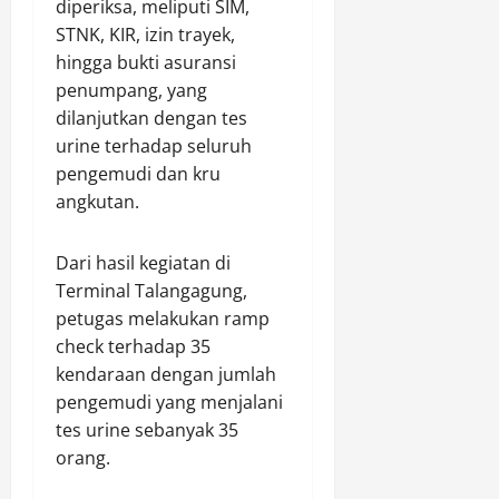
k
a
diperiksa, meliputi SIM,
e
r
a
s
STNK, KIR, izin trayek,
k
e
s
i
hingga bukti asuransi
e
a
i
penumpang, yang
r
t
P
Agustus
dilanjutkan dengan tes
i
i
e
9,
n
f
urine terhadap seluruh
n
2026
g
B
g
pengemudi dan kru
a
0
e
e
angkutan.
n
r
n
s
d
Dari hasil kegiatan di
a
a
Agustus
Terminal Talangagung,
t
r
9,
u
2026
petugas melakukan ramp
a
check terhadap 35
0
Agustus
kendaraan dengan jumlah
Agustus
9,
9,
pengemudi yang menjalani
2026
2026
tes urine sebanyak 35
0
orang.
0