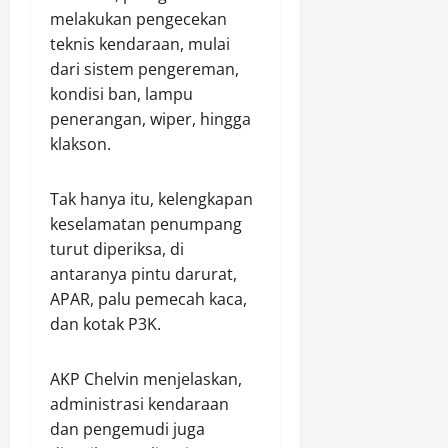
h
n
g
l
9,
melakukan pengecekan
u
,
g
e
2026
teknis kendaraan, mulai
n
O
u
n
dari sistem pengereman,
t
l
0
a
t
u
kondisi ban, lampu
a
n
a
k
h
K
penerangan, wiper, hingga
D
W
r
a
i
klakson.
a
a
m
g
r
g
t
i
Tak hanya itu, kelengkapan
g
a
i
t
keselamatan penumpang
a
d
b
a
T
a
turut diperiksa, di
m
l
e
n
a
antaranya pintu darurat,
B
r
E
s
e
APAR, palu pemecah kaca,
d
k
d
r
dan kotak P3K.
a
o
a
p
m
n
n
r
p
AKP Chelvin menjelaskan,
o
E
e
a
m
administrasi kendaraan
d
s
k
i
u
t
dan pengemudi juga
K
K