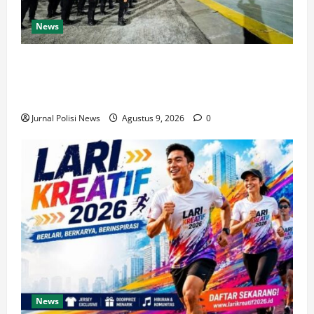
News
Polresta Balikpapan Gelar Patroli Blue Light,
Antisipasi Gangguan Kamtibmas dan Edukasi
Pengendara
Jurnal Polisi News
Agustus 9, 2026
0
News