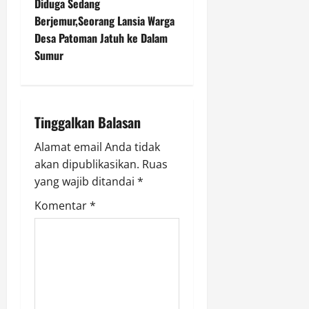
t
Diduga Sedang
Berjemur,Seorang Lansia Warga
n
Desa Patoman Jatuh ke Dalam
Sumur
a
v
i
Tinggalkan Balasan
g
Alamat email Anda tidak
akan dipublikasikan.
Ruas
a
yang wajib ditandai
*
t
Komentar
*
i
o
n