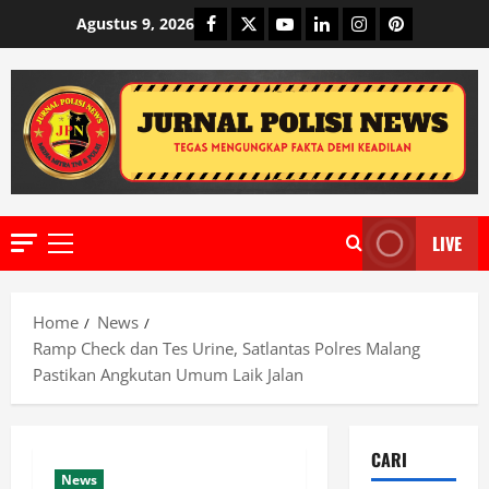
Skip
Facebook
Twitter
Youtube
Linkedin
Instagram
Pinterest
Agustus 9, 2026
to
content
LIVE
Primary
Menu
Home
News
Ramp Check dan Tes Urine, Satlantas Polres Malang
Pastikan Angkutan Umum Laik Jalan
CARI
News