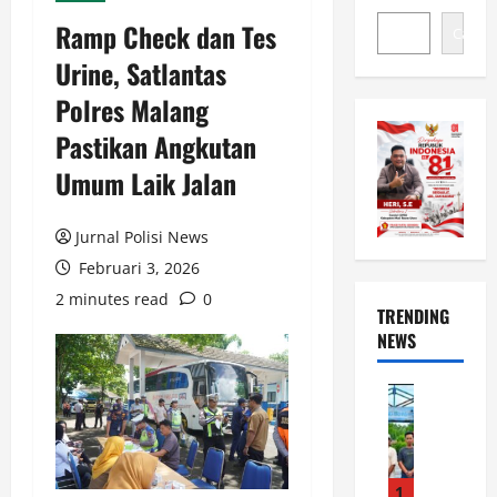
Ramp Check dan Tes
Cari
Urine, Satlantas
Polres Malang
Pastikan Angkutan
Umum Laik Jalan
Jurnal Polisi News
Februari 3, 2026
2 minutes read
0
TRENDING
NEWS
Uncatego
D
i
t
p
1