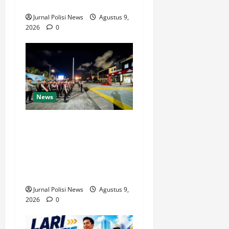
Digital Berprestasi
Jurnal Polisi News
Agustus 9,
2026
0
News
Polresta Balikpapan Gelar
Patroli Blue Light,
Antisipasi Gangguan
Kamtibmas dan Edukasi
Pengendara
Jurnal Polisi News
Agustus 9,
2026
0