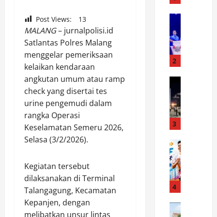
o
l
News
Post Views:
13
3
a
MALANG
– jurnalpolisi.id
5
i
Satlantas Polres Malang
.
r
menggelar pemeriksaan
9
u
2
kelaikan kendaraan
3
d
angkutan umum atau ramp
6
News
P
P
check yang disertai tes
A
o
o
n
l
urine pengemudi dalam
l
a
d
rangka Operasi
r
k
3
a
Keselamatan Semeru 2026,
e
M
K
Selasa (3/2/2026).
s
News
u
a
8
t
d
l
1
a
a
Kegiatan tersebut
t
0
B
I
i
dilaksanakan di Terminal
P
a
4
k
m
Talangagung, Kecamatan
e
l
u
A
Kepanjen, dengan
l
News
i
t
m
melibatkan unsur lintas
P