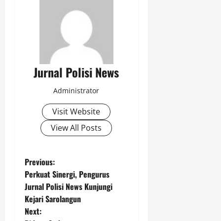
Jurnal Polisi News
Administrator
Visit Website
View All Posts
P
Previous:
Perkuat Sinergi, Pengurus
o
Jurnal Polisi News Kunjungi
Kejari Sarolangun
s
Next: