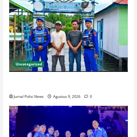
Uncategorized
Ditpolairud Polda Kaltim Amankan Aktivitas
Penyeberangan di Muara Pegah
Jurnal Polisi News
Agustus 9, 2026
0