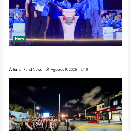
News
35.936 Anak Muda Ikuti E-Sports Kapolri Cup 2026,
Wakapolri Dorong Talenta Digital Berprestasi
Jurnal Polisi News
Agustus 9, 2026
0