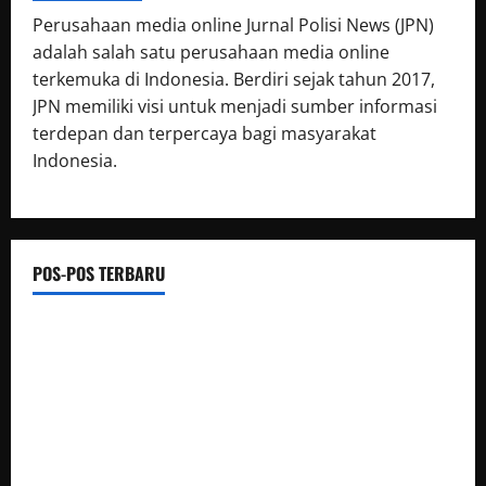
Perusahaan media online Jurnal Polisi News (JPN)
adalah salah satu perusahaan media online
terkemuka di Indonesia. Berdiri sejak tahun 2017,
JPN memiliki visi untuk menjadi sumber informasi
terdepan dan terpercaya bagi masyarakat
Indonesia.
POS-POS TERBARU
Gerak cepat, Polisi amankan Dua Terduga Pelaku Kasus
Perampokan Counter HP Royal Phone di Ambarawa
BUPATI HUMBAHAS SAMBANGI UPT SMPN 015 SIPONJOT
Korem 132/Tdl Hadiri Ziarah Rombongan HUT Ke-1 Kodam
XXIII/Palaka Wira