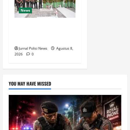
News
Korem 132/Tdl Hadiri Ziarah
Rombongan HUT Ke-1
Kodam XXIII/Palaka Wira
Jurnal Polisi News
Agustus 8,
2026
0
YOU MAY HAVE MISSED