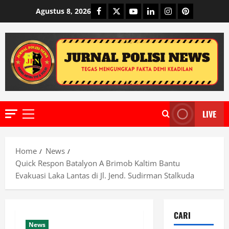
Skip
Facebook
Twitter
Youtube
Linkedin
Instagram
Pinterest
Agustus 8, 2026
to
content
LIVE
Primary
Menu
Home
News
Quick Respon Batalyon A Brimob Kaltim Bantu
Evakuasi Laka Lantas di Jl. Jend. Sudirman Stalkuda
CARI
News