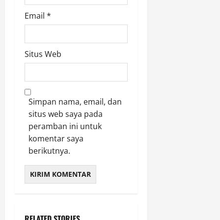
8
1
Email
*
Agustus
8,
Situs Web
2026
0
Simpan nama, email, dan
situs web saya pada
peramban ini untuk
komentar saya
berikutnya.
RELATED STORIES