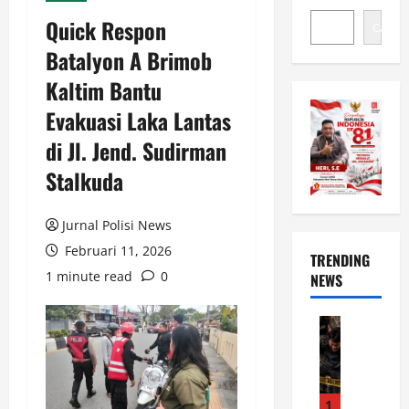
Quick Respon
Cari
Batalyon A Brimob
Kaltim Bantu
Evakuasi Laka Lantas
di Jl. Jend. Sudirman
Stalkuda
Jurnal Polisi News
Februari 11, 2026
TRENDING
1 minute read
0
NEWS
News
G
e
r
a
1