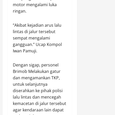
P
a
H
motor mengalami luka
T
P
R
p
U
e
ringan.
D
P
T
r
Agustus
i
r
K
a
8,
“Akibat kejadian arus lalu
p
i
e
m
2026
e
lintas di jalur tersebut
a
-
p
r
0
D
sempat mengalami
1
o
t
i
K
gangguan.” Ucap Kompol
k
a
d
o
a
Iwan Pamuji.
n
u
d
n
y
g
a
C
Dengan sigap, personel
a
a
m
o
k
Brimob Melakukan gatur
E
X
u
a
d
X
dan mengamankan TKP,
n
n
a
I
untuk selanjutnya
t
,
r
I
e
diserahkan ke pihak polisi
P
k
I
r
lalu lintas dan mencegah
e
a
/
H
kemacetan di jalur tersebut
m
n
P
P
agar kendaraan lain dapat
i
S
a
R