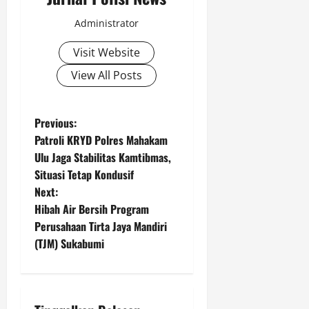
Agustus
r
i
8,
Administrator
a
W
2026
n
a
Visit Website
s
r
0
i
u
View All Posts
d
a
Agustus
n
P
Previous:
8,
K
2026
Patroli KRYD Polres Mahakam
o
e
Ulu Jaga Stabilitas Kamtibmas,
0
t
Situasi Tetap Kondusif
s
e
Next:
r
t
Hibah Air Bersih Program
l
i
Perusahaan Tirta Jaya Mandiri
n
b
(TJM) Sukabumi
a
a
t
a
v
n