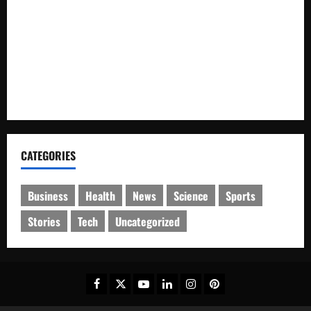
Satresnarkoba Polres PPU Tangkap Pria Diduga Edarkan
Sabu, 16 Paket Diamankan di Waru
Pembayaran Tali Asih PT NPR Dipertanyakan, Pemilik Lahan
Soroti Transparansi dan Keterlibatan dalam Pembahasan
PPKH 281
CATEGORIES
Business
Health
News
Science
Sports
Stories
Tech
Uncategorized
Facebook
Twitter
Youtube
Linkedin
Instagram
Pinterest