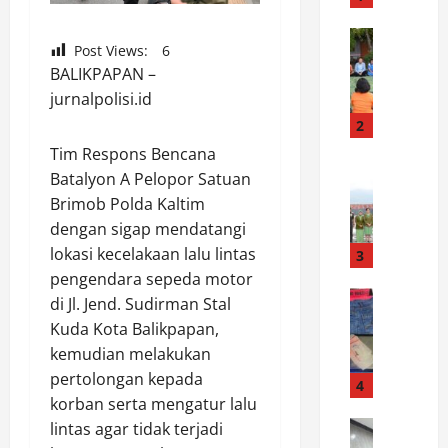
k
c
News
Post Views:
6
B
e
BALIKPAPAN –
U
p
jurnalpolisi.id
P
a
A
t
2
T
,
Tim Respons Bencana
I
News
P
Batalyon A Pelopor Satuan
K
H
o
Brimob Polda Kaltim
o
U
l
dengan sigap mendatangi
r
M
i
e
lokasi kecelakaan lalu lintas
B
3
s
m
A
i
pengendara sepeda motor
1
News
H
a
di Jl. Jend. Sudirman Stal
S
3
A
m
Kuda Kota Balikpapan,
a
2
S
a
kemudian melakukan
t
/
S
n
pertolongan kepada
r
T
4
A
k
korban serta mengatur lalu
e
d
M
a
s
News
l
lintas agar tidak terjadi
B
n
P