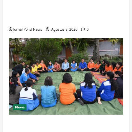
Gerak cepat, Polisi amankan Dua Terduga Pelaku
Kasus Perampokan Counter HP Royal Phone di
Ambarawa
Jurnal Polisi News
Agustus 8, 2026
0
News
BUPATI HUMBAHAS SAMBANGI UPT SMPN 015
SIPONJOT