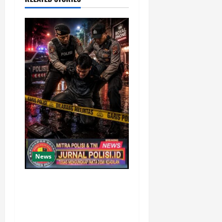
News
Gerak cepat, Polisi amankan
Dua Terduga Pelaku Kasus
Perampokan Counter HP
Royal Phone di Ambarawa