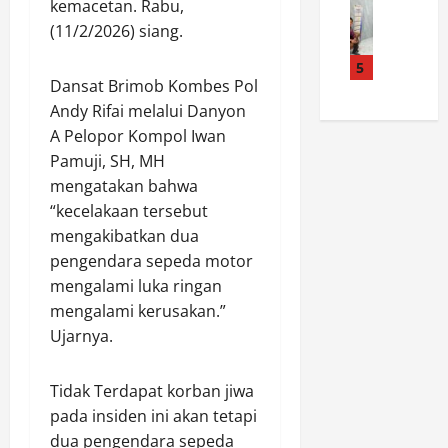
n
H
A
kemacetan. Rabu,
D
e
a
a
N
u
(11/2/2026) siang.
m
r
d
G
a
b
k
5
i
I
T
Dansat Brimob Kombes Pol
a
o
r
U
e
y
b
Andy Rifai melalui Danyon
i
P
r
a
a
Z
A Pelopor Kompol Iwan
T
d
r
P
i
S
u
Pamuji, SH, MH
a
o
a
M
g
mengatakan bahwa
n
l
r
P
a
“kecelakaan tersebut
T
r
a
N
P
mengakibatkan dua
a
e
h
0
e
pengendara sepeda motor
l
s
R
1
l
i
mengalami luka ringan
P
o
5
a
A
P
m
mengalami kerusakan.”
S
k
s
U
b
I
Ujarnya.
u
i
T
o
P
K
h
a
n
O
a
Tidak Terdapat korban jiwa
P
n
g
N
s
pada insiden ini akan tetapi
T
g
a
J
u
N
k
dua pengendara sepeda
n
O
s