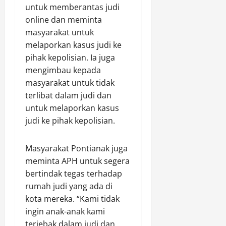
Agustus
untuk memberantas judi
r
i
8,
online dan meminta
a
W
2026
n
masyarakat untuk
a
s
r
0
melaporkan kasus judi ke
i
u
pihak kepolisian. Ia juga
d
mengimbau kepada
a
Agustus
masyarakat untuk tidak
n
8,
terlibat dalam judi dan
K
2026
untuk melaporkan kasus
e
0
t
judi ke pihak kepolisian.
e
r
Masyarakat Pontianak juga
l
meminta APH untuk segera
i
bertindak tegas terhadap
b
rumah judi yang ada di
a
t
kota mereka. “Kami tidak
a
ingin anak-anak kami
n
terjebak dalam judi dan