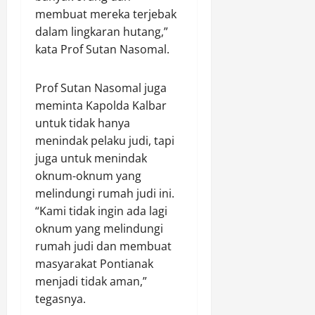
P
a
H
T
membuat mereka terjebak
P
R
p
U
e
dalam lingkaran hutang,”
D
P
T
r
Agustus
kata Prof Sutan Nasomal.
i
r
K
a
8,
p
i
e
m
2026
e
a
Prof Sutan Nasomal juga
-
p
r
0
D
1
meminta Kapolda Kalbar
o
t
i
K
k
untuk tidak hanya
a
d
o
a
menindak pelaku judi, tapi
n
u
d
n
juga untuk menindak
y
g
a
C
oknum-oknum yang
a
a
m
o
melindungi rumah judi ini.
k
E
X
u
a
“Kami tidak ingin ada lagi
d
X
n
n
a
I
oknum yang melindungi
t
,
r
I
rumah judi dan membuat
e
P
k
I
r
masyarakat Pontianak
e
a
/
H
menjadi tidak aman,”
m
n
P
P
tegasnya.
i
S
a
R