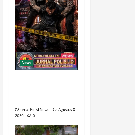
News
Gerak cepat, Polisi amankan
Dua Terduga Pelaku Kasus
Perampokan Counter HP
Royal Phone di Ambarawa
Jurnal Polisi News
Agustus 8,
2026
0