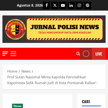
Skip
Facebook
Twitter
Youtube
Linkedin
Instagram
Pinterest
Agustus 8, 2026
to
content
LIVE
Primary
Menu
Home
News
Prof Sutan Nasomal Minta Kapolda Perintahkan
Kapolresta Sidik Rumah Judi di Kota Pontianak Kalbar!
CARI
News