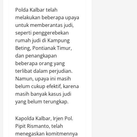
l
a
l
o
i
b
a
Polda Kalbar telah
y
k
u
k
a
melakukan beberapa upaya
L
,
a
l
untuk memberantas judi,
a
1
W
P
seperti penggerebekan
h
6
i
h
rumah judi di Kampung
a
P
r
o
Beting, Pontianak Timur,
n
a
a
n
S
dan penangkapan
k
e
o
e
beberapa orang yang
d
Agustus
r
t
terlibat dalam perjudian.
i
8,
o
D
2026
A
Namun, upaya ini masih
t
i
m
belum cukup efektif, karena
0
i
a
b
masih banyak kasus judi
T
m
a
yang belum terungkap.
r
a
r
a
n
a
n
k
w
Kapolda Kalbar, Irjen Pol.
s
a
a
Pipit Rismanto, telah
p
n
menegaskan komitmennya
a
d