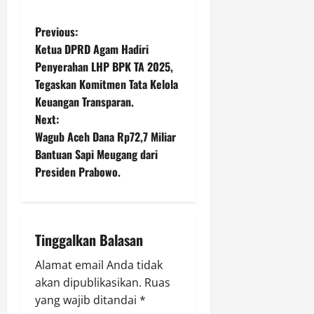
P
Previous:
Ketua DPRD Agam Hadiri
o
Penyerahan LHP BPK TA 2025,
Tegaskan Komitmen Tata Kelola
s
Keuangan Transparan.
t
Next:
Wagub Aceh Dana Rp72,7 Miliar
n
Bantuan Sapi Meugang dari
Presiden Prabowo.
a
v
i
Tinggalkan Balasan
g
Alamat email Anda tidak
akan dipublikasikan.
Ruas
a
yang wajib ditandai
*