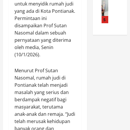
n
H
A
D
untuk menyidik rumah judi
e
a
a
N
u
yang ada di Kota Pontianak.
m
r
d
G
a
Permintaan ini
b
k
5
i
I
T
a
disampaikan Prof Sutan
o
r
U
e
y
b
i
Nasomal dalam sebuah
P
r
a
a
Z
T
pernyataan yang diterima
d
r
P
i
S
u
oleh media, Senin
a
o
a
M
g
(10/1/2026).
n
l
r
P
a
T
r
a
N
P
a
e
Menurut Prof Sutan
h
0
e
l
s
R
Nasomal, rumah judi di
1
l
i
P
o
5
a
Pontianak telah menjadi
A
P
m
S
k
masalah yang serius dan
s
U
b
I
u
berdampak negatif bagi
i
T
o
P
K
masyarakat, terutama
h
a
n
O
a
anak-anak dan remaja. “Judi
P
n
g
N
s
T
telah merusak kehidupan
g
a
J
u
N
k
n
banyak orang dan
O
s