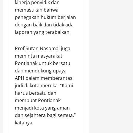
8
kinerja penyidik dan
1
memastikan bahwa
penegakan hukum berjalan
Agustus
dengan baik dan tidak ada
8,
laporan yang terabaikan.
2026
0
Prof Sutan Nasomal juga
meminta masyarakat
Pontianak untuk bersatu
dan mendukung upaya
APH dalam memberantas
judi di kota mereka. “Kami
harus bersatu dan
membuat Pontianak
menjadi kota yang aman
dan sejahtera bagi semua,”
katanya.