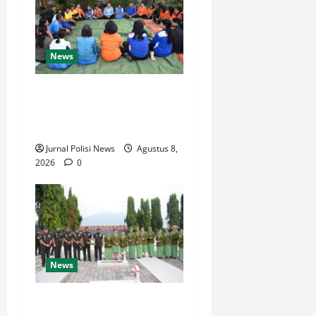
News
BUPATI HUMBAHAS
SAMBANGI UPT SMPN 015
SIPONJOT
Jurnal Polisi News
Agustus 8,
2026
0
News
Korem 132/Tdl Hadiri Ziarah