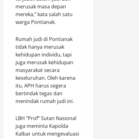
d
merusak masa depan
a
mereka,” kata salah satu
l
warga Pontianak.
a
m
P
Rumah judi di Pontianak
e
tidak hanya merusak
m
kehidupan individu, tapi
b
juga merusak kehidupan
a
masyarakat secara
h
keseluruhan. Oleh karena
a
s
itu, APH harus segera
a
bertindak tegas dan
n
menindak rumah judi ini.
P
P
LBH “Prof” Sutan Nasional
K
juga meminta Kapolda
H
2
Kalbar untuk mengevaluasi