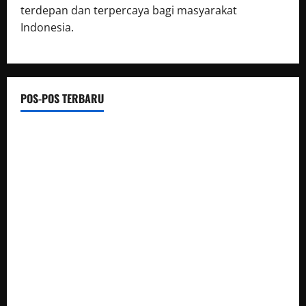
terdepan dan terpercaya bagi masyarakat
Indonesia.
POS-POS TERBARU
Gerak cepat, Polisi amankan Dua Terduga Pelaku Kasus
Perampokan Counter HP Royal Phone di Ambarawa
BUPATI HUMBAHAS SAMBANGI UPT SMPN 015 SIPONJOT
Korem 132/Tdl Hadiri Ziarah Rombongan HUT Ke-1 Kodam
XXIII/Palaka Wira
Satresnarkoba Polres PPU Tangkap Pria Diduga Edarkan
Sabu, 16 Paket Diamankan di Waru
Pembayaran Tali Asih PT NPR Dipertanyakan, Pemilik Lahan