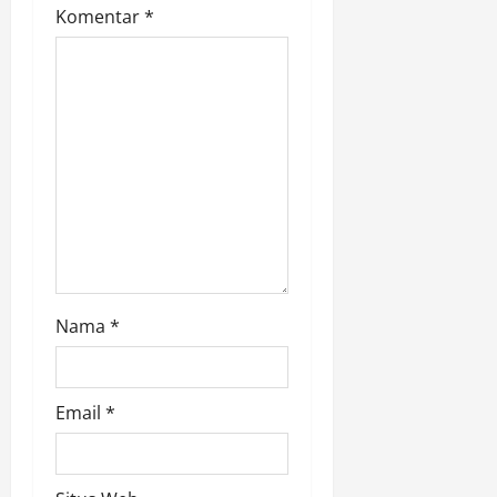
t
Komentar
*
i
o
n
Nama
*
Email
*