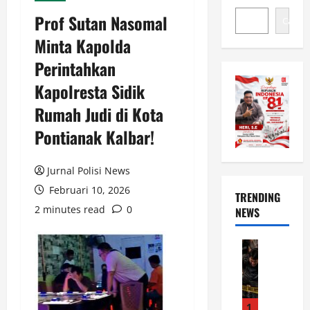
Prof Sutan Nasomal
Cari
Minta Kapolda
Perintahkan
Kapolresta Sidik
Rumah Judi di Kota
Pontianak Kalbar!
Jurnal Polisi News
Februari 10, 2026
TRENDING
2 minutes read
0
NEWS
News
G
e
r
a
1