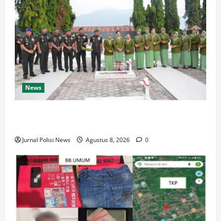
News
Korem 132/Tdl Hadiri Ziarah Rombongan HUT Ke-1
Kodam XXIII/Palaka Wira
Jurnal Polisi News
Agustus 8, 2026
0