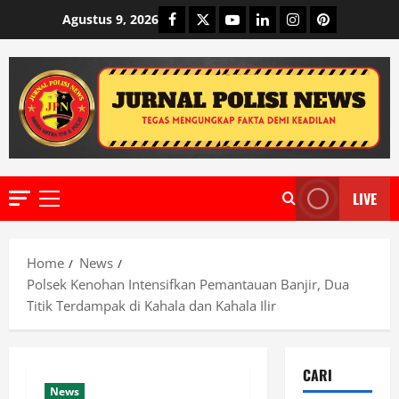
Skip
Facebook
Twitter
Youtube
Linkedin
Instagram
Pinterest
Agustus 9, 2026
to
content
LIVE
Primary
Menu
Home
News
Polsek Kenohan Intensifkan Pemantauan Banjir, Dua
Titik Terdampak di Kahala dan Kahala Ilir
CARI
News