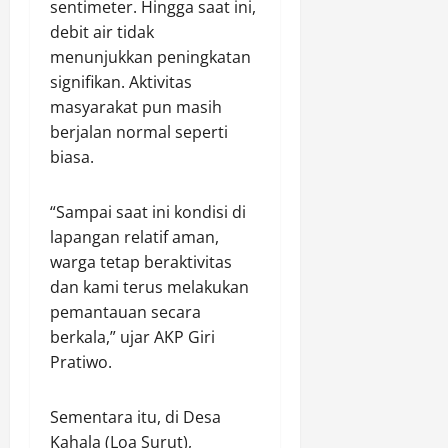
sentimeter. Hingga saat ini,
S
r
a
s
e
debit air tidak
P
a
t
i
d
K
menunjukkan peningkatan
b
K
D
a
B
o
signifikan. Aktivitas
r
i
M
M
w
i
g
masyarakat pun masih
o
S
o
s
i
t
berjalan normal seperti
u
)
i
t
o
biasa.
r
y
s
a
r
y
a
A
l
a
“Sampai saat ini kondisi di
n
i
T
Agustus
M
g
r
lapangan relatif aman,
e
9,
u
k
B
m
warga tetap beraktivitas
2026
h
e
e
b
dan kami terus melakukan
a
3
0
r
u
pemantauan secara
m
d
s
s
berkala,” ujar AKP Giri
m
i
i
6
Pratiwo.
a
A
h
M
d
l
M
i
i
u
a
l
Sementara itu, di Desa
y
n
k
i
Kahala (Loa Surut),