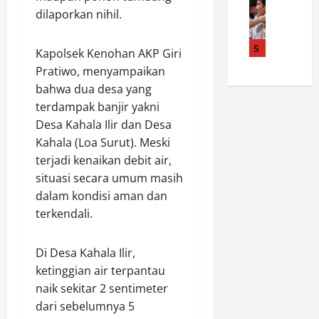
P
B
j
s
dilaporkan nihil.
u
(
i
o
d
p
G
n
u
u
a
e
5
a
2
g
Kapolsek Kenohan AKP Giri
t
r
n
0
a
Pratiwo, menyampaikan
i
a
g
2
a
bahwa dua desa yang
B
k
u
6
n
terdampak banjir yakni
a
a
n
S
P
n
Desa Kahala Ilir dan Desa
n
B
u
e
y
M
Kahala (Loa Surut). Meski
a
k
n
u
a
r
s
terjadi kenaikan debit air,
g
m
n
u
e
g
situasi secara umum masih
a
t
C
s
e
dalam kondisi aman dan
s
e
i
,
l
terkendali.
B
p
l
T
a
u
P
a
r
p
k
i
c
Di Desa Kahala Ilir,
a
a
a
l
a
n
ketinggian air terpantau
n
M
i
p
s
S
naik sekitar 2 sentimeter
P
h
S
a
e
dari sebelumnya 5
L
P
a
k
p