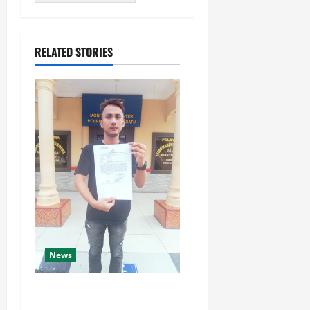
RELATED STORIES
News
Diky Andrean laporkan NN
atas dugaan Penggelapan