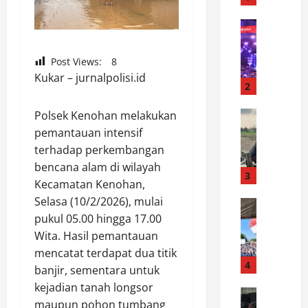
A
n
News
F
d
e
r
Post Views:
8
s
e
Kukar – jurnalpolisi.id
t
a
2
i
n
v
News
Polsek Kenohan melakukan
l
J
a
a
pemantauan intensif
e
l
p
terhadap perkembangan
r
T
o
bencana alam di wilayah
i
a
3
r
Kecamatan Kenohan,
t
o
k
Selasa (10/2/2026), mulai
a
News
T
a
H
pukul 05.00 hingga 17.00
n
o
n
U
W
b
Wita. Hasil pemantauan
N
T
a
a
N
mencatat terdapat dua titik
G
r
4
J
a
banjir, sementara untuk
M
g
o
t
kejadian tanah longsor
P
News
a
u
a
maupun pohon tumbang
B