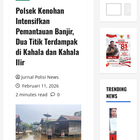
Polsek Kenohan
Cari
Intensifkan
Pemantauan Banjir,
Dua Titik Terdampak
di Kahala dan Kahala
Ilir
Jurnal Polisi News
Februari 11, 2026
TRENDING
2 minutes read
0
NEWS
News
D
i
k
y
1