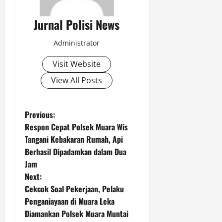
Jurnal Polisi News
Administrator
Visit Website
View All Posts
P
Previous:
Respon Cepat Polsek Muara Wis
o
Tangani Kebakaran Rumah, Api
Berhasil Dipadamkan dalam Dua
s
Jam
t
Next:
Cekcok Soal Pekerjaan, Pelaku
n
Penganiayaan di Muara Leka
Diamankan Polsek Muara Muntai