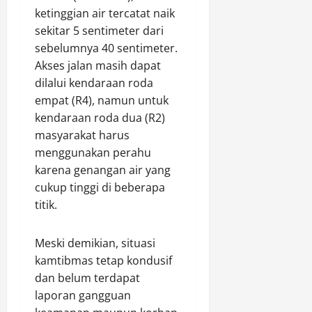
a
A
i
a
ketinggian air tercatat naik
h
l
n
r
sekitar 5 sentimeter dari
,
u
M
sebelumnya 40 sentimeter.
D
n
e
Agustus
u
Akses jalan masih dapat
W
m
9,
k
o
p
dilalui kendaraan roda
2026
u
n
r
empat (R4), namun untuk
n
0
o
i
kendaraan roda dua (R2)
g
s
h
masyarakat harus
A
o
a
menggunakan perahu
T
b
t
karena genangan air yang
S
o
i
K
cukup tinggi di beberapa
.
n
e
titik.
k
m
a
Agustus
b
n
9,
Meski demikian, situasi
a
2026
kamtibmas tetap kondusif
l
Agustus
0
dan belum terdapat
i
9,
B
laporan gangguan
2026
e