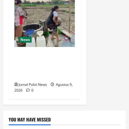
News
Jeritan Warga Binangun
Baru Cilacap Saat Krisis Air
Bersih Makin
Memprihatinkan
Jurnal Polisi News
Agustus 9,
2026
0
YOU MAY HAVE MISSED