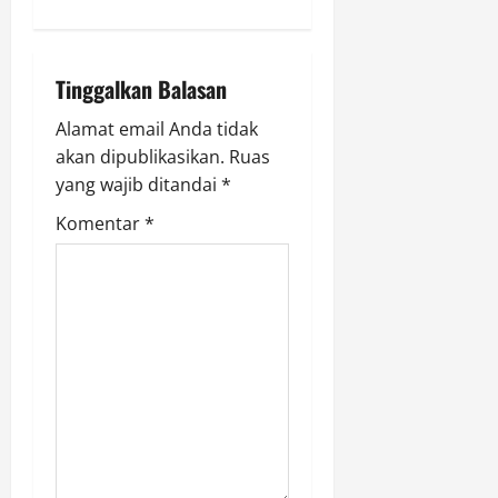
a
v
i
Tinggalkan Balasan
g
Alamat email Anda tidak
akan dipublikasikan.
Ruas
a
yang wajib ditandai
*
t
Komentar
*
i
o
n