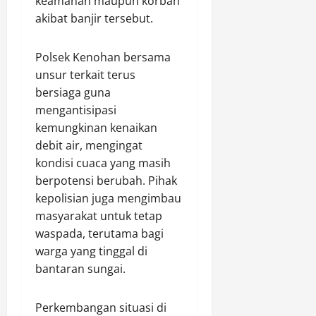
keamanan maupun korban
0
r
akibat banjir tersebut.
s
e
Polsek Kenohan bersama
k
unsur terkait terus
o
l
bersiaga guna
a
mengantisipasi
h
kemungkinan kenaikan
debit air, mengingat
Agustus
kondisi cuaca yang masih
9,
berpotensi berubah. Pihak
2026
kepolisian juga mengimbau
0
masyarakat untuk tetap
waspada, terutama bagi
warga yang tinggal di
bantaran sungai.
Perkembangan situasi di