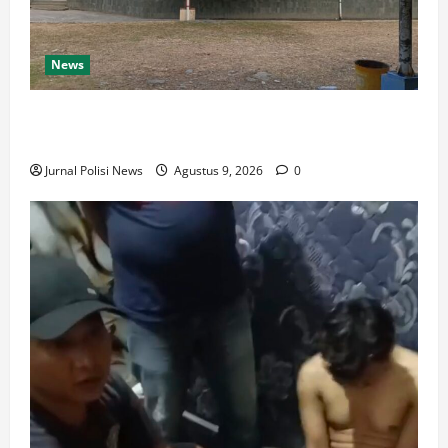
News
Destinasi Pemandian Air Panas Gesor Cisolok
Palabuhanratu
Jurnal Polisi News
Agustus 9, 2026
0