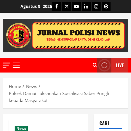
Skip
Facebook
Twitter
Youtube
Linkedin
Instagram
Pinterest
Agustus 9, 2026
to
content
LIVE
Primary
Menu
Home
News
Polsek Damai Laksanakan Sosialisasi Saber Pungli
kepada Masyarakat
CARI
News