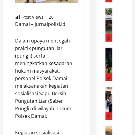
r
a
News
D
Post Views:
20
k
e
Damai – jurnalpolisi.id
H
s
U
t
T
2
Dalam upaya mencegah
i
K
praktik pungutan liar
n
News
e
(pungli) serta
D
a
-
a
meningkatkan kesadaran
s
1
r
i
K
hukum masyarakat,
i
P
3
o
personel Polsek Damai
P
e
d
melaksanakan kegiatan
e
News
m
a
sosialisasi Sapu Bersih
S
r
a
m
Pungutan Liar (Saber
P
a
n
X
Pungli) di wilayah hukum
K
n
d
X
T
t
Polsek Damai.
4
i
I
P
a
a
I
o
News
r
n
I
Kegiatan sosialisasi
P