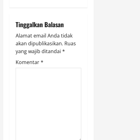
n
p
Agustus
a
a
9,
n
2026
Tinggalkan Balasan
v
0
Agustus
Alamat email Anda tidak
i
9,
akan dipublikasikan.
Ruas
2026
g
yang wajib ditandai
*
0
Komentar
*
a
t
i
o
n