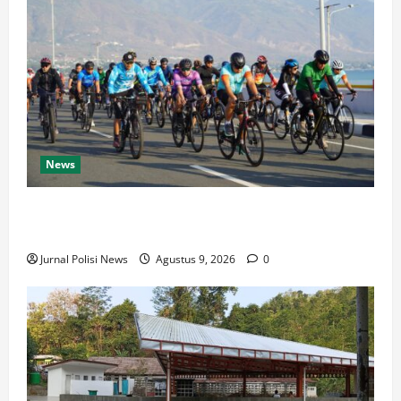
News
Semarak HUT Ke-1 Kodam XXIII/Palaka Wira, Korem
132/Tdl Ikuti Gowes Palaka Wira
Jurnal Polisi News
Agustus 9, 2026
0