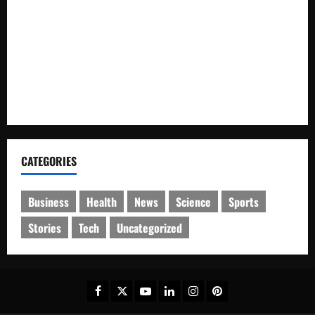
Rantai Peredaran Sabu dan Kejar Pemasok di Temanggung
SPKT Polda Kaltim Perkuat Kamtibmas, Gelar Patroli
Dialogis di Gedung Banua Patra
Pastikan Ibadah Minggu Aman, Detasemen Gegana Brimob
Kaltim Patroli Sejumlah Gereja di Balikpapan
CATEGORIES
Business
Health
News
Science
Sports
Stories
Tech
Uncategorized
Facebook
Twitter
Youtube
Linkedin
Instagram
Pinterest