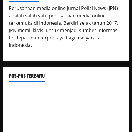
Perusahaan media online Jurnal Polisi News (JPN)
adalah salah satu perusahaan media online
terkemuka di Indonesia. Berdiri sejak tahun 2017,
JPN memiliki visi untuk menjadi sumber informasi
terdepan dan terpercaya bagi masyarakat
Indonesia.
POS-POS TERBARU
Semarak HUT Ke-1 Kodam XXIII/Palaka Wira, Korem 132/Tdl
Ikuti Gowes Palaka Wira
Destinasi Pemandian Air Panas Gesor Cisolok
Palabuhanratu
Dari Perantara hingga Kurir, Polda Jateng Bongkar Mata