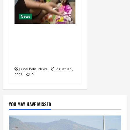
News
Dari Perantara hingga Kurir,
Polda Jateng Bongkar Mata
Rantai Peredaran Sabu dan
Kejar Pemasok di
Temanggung
Jurnal Polisi News
Agustus 9,
2026
0
YOU MAY HAVE MISSED