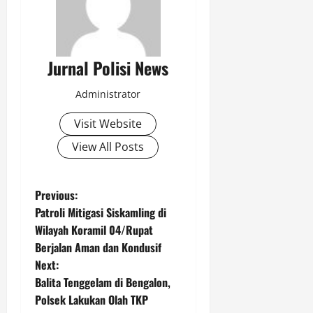
r
u
r
P
m
a
e
l
m
a
a
Jurnal Polisi News
Agustus
h
s
9,
G
o
2026
Administrator
e
k
0
r
d
Visit Website
e
i
View All Posts
j
T
a
e
d
m
P
Previous:
i
a
Patroli Mitigasi Siskamling di
B
n
o
a
Wilayah Koramil 04/Rupat
g
l
g
Berjalan Aman dan Kondusif
s
i
u
Next:
k
n
t
Balita Tenggelam di Bengalon,
p
g
Polsek Lakukan Olah TKP
a