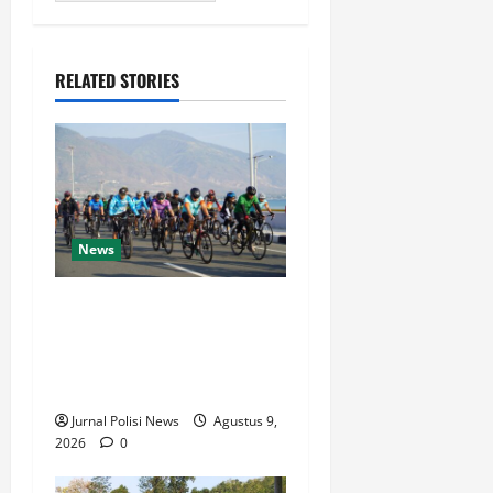
RELATED STORIES
News
Semarak HUT Ke-1 Kodam
XXIII/Palaka Wira, Korem
132/Tdl Ikuti Gowes Palaka
Wira
Jurnal Polisi News
Agustus 9,
2026
0