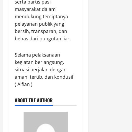
r
serta partisipasi
l
P
i
i
o
e
masyarakat dalam
r
m
g
r
mendukung terciptanya
a
o
i
e
pelayanan publik yang
b
s
d
bersih, transparan, dan
Agustus
K
d
a
9,
bebas dari pungutan liar.
a
i
r
2026
l
G
a
t
e
0
n
Selama pelaksanaan
i
d
S
kegiatan berlangsung,
m
u
a
situasi berjalan dengan
P
n
b
aman, tertib, dan kondusif.
a
g
u
( Alfian )
t
B
d
r
a
a
o
n
n
ABOUT THE AUTHOR
l
u
K
i
a
e
S
P
j
e
a
a
j
t