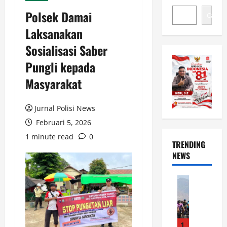
Polsek Damai
Cari
Laksanakan
Sosialisasi Saber
Pungli kepada
Masyarakat
Jurnal Polisi News
Februari 5, 2026
1 minute read
0
TRENDING
NEWS
News
S
e
m
a
1