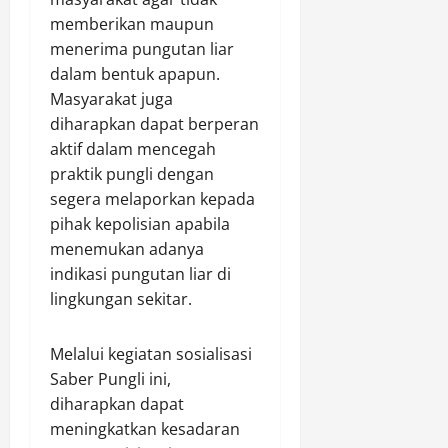
m
b
e
a
T
memberikan maupun
a
m
n
l
d
menerima pungutan liar
n
a
g
a
l
dalam bentuk apapun.
,
s
B
b
I
Masyarakat juga
D
,
o
u
k
e
diharapkan dapat berperan
G
n
h
u
t
e
g
aktif dalam mencegah
a
t
a
l
k
n
praktik pungli dengan
i
s
a
a
r
G
segera melaporkan kepada
e
r
r
a
o
pihak kepolisian apabila
m
P
M
t
w
menemukan adanya
e
a
a
u
e
indikasi pungutan liar di
n
t
t
s
G
lingkungan sekitar.
r
a
P
Agustus
e
o
R
a
9,
g
l
a
l
2026
Melalui kegiatan sosialisasi
a
i
n
a
Saber Pungli ini,
n
0
D
t
k
diharapkan dapat
a
i
a
a
meningkatkan kesadaran
B
a
i
W