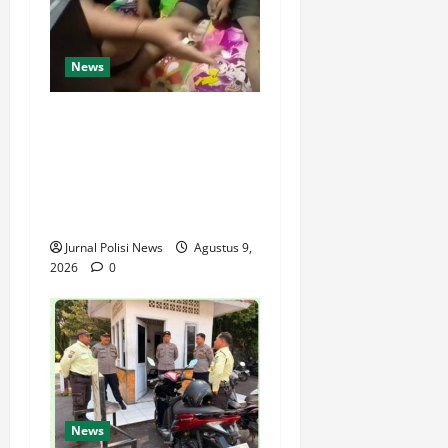
News
Dari Perantara hingga Kurir,
Polda Jateng Bongkar Mata
Rantai Peredaran Sabu dan
Kejar Pemasok di
Temanggung
Jurnal Polisi News
Agustus 9,
2026
0
News