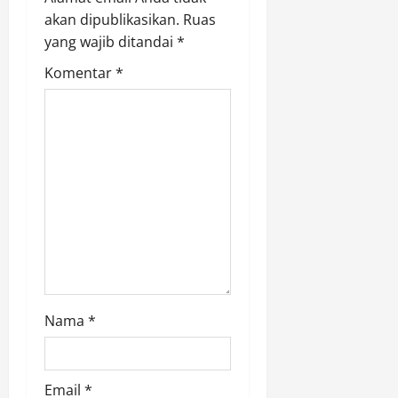
g
akan dipublikasikan.
Ruas
yang wajib ditandai
*
a
Komentar
*
t
i
o
n
Nama
*
Email
*