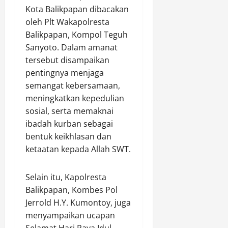
B
t
e
Kota Balikpapan dibacakan
g
a
u
a
l
k
n
oleh Plt Wakapolresta
k
s
a
a
r
Balikpapan, Kompol Teguh
a
e
r
r
a
Sanyoto. Dalam amanat
C
m
P
M
t
tersebut disampaikan
a
e
a
a
u
pentingnya menjaga
b
n
t
t
a
semangat kebersamaan,
G
r
a
Agustus
n
e
o
meningkatkan kepedulian
R
9,
g
g
l
a
sosial, serta memaknai
2026
d
a
i
n
ibadah kurban sebagai
i
n
0
D
t
bentuk keikhlasan dan
R
a
i
a
ketaatan kepada Allah SWT.
u
B
a
i
k
r
l
P
o
i
o
Selain itu, Kapolresta
e
P
m
g
r
Balikpapan, Kombes Pol
a
o
i
e
Jerrold H.Y. Kumontoy, juga
j
b
s
d
menyampaikan ucapan
a
K
d
a