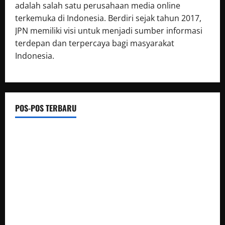
adalah salah satu perusahaan media online
terkemuka di Indonesia. Berdiri sejak tahun 2017,
JPN memiliki visi untuk menjadi sumber informasi
terdepan dan terpercaya bagi masyarakat
Indonesia.
POS-POS TERBARU
Destinasi Pemandian Air Panas Gesor Cisolok
Palabuhanratu
Dari Perantara hingga Kurir, Polda Jateng Bongkar Mata
Rantai Peredaran Sabu dan Kejar Pemasok di Temanggung
SPKT Polda Kaltim Perkuat Kamtibmas, Gelar Patroli
Dialogis di Gedung Banua Patra