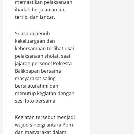
o
2026
memastikan pelaksanaan
r
e
k
ibadah berjalan aman,
0
R
r
d
tertib, dan lancar.
e
e
i
s
j
T
a
a
Suasana penuh
e
h
d
m
kekeluargaan dan
”
i
a
kebersamaan terlihat usai
B
n
pelaksanaan sholat, saat
a
g
Agustus
jajaran personel Polresta
l
9,
g
Balikpapan bersama
i
2026
u
masyarakat saling
k
n
0
p
bersilaturahmi dan
g
a
menutup kegiatan dengan
p
sesi foto bersama.
Agustus
a
9,
n
2026
Kegiatan tersebut menjadi
0
wujud sinergi antara Polri
Agustus
dan masyarakat dalam
9,