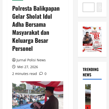
Polresta Balikpapan
Cari
Gelar Sholat Idul
Adha Bersama
Masyarakat dan
Keluarga Besar
Personel
Jurnal Polisi News
Mei 27, 2026
TRENDING
2 minutes read
0
NEWS
News
D
e
s
t
1