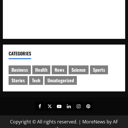
Pastikan Ibadah Minggu Aman, Detasemen Gegana Brimob
Kaltim Patroli Sejumlah Gereja di Balikpapan
Diduga Bandar Sabu ‘KRK’ Buka Cabang di Ruko Pajak
Hongkong, Warga sekitar Resah”
CATEGORIES
Business
Health
News
Science
Sports
Stories
Tech
Uncategorized
Facebook
Twitter
Youtube
Linkedin
Instagram
Pinterest
Copyright © All rights reserved.
|
MoreNews
by AF