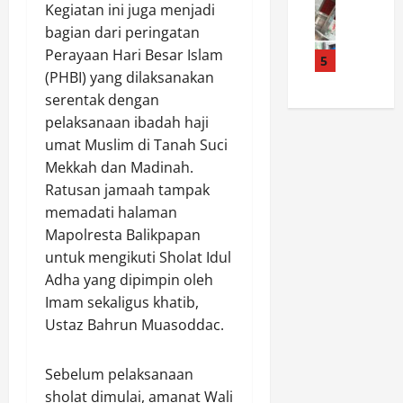
a
t
a
a
Kegiatan ini juga menjadi
i
n
i
K
s
bagian dari peringatan
d
I
m
u
G
Perayaan Hari Besar Islam
u
b
5
P
r
e
(PHBI) yang dilaksanakan
g
a
e
i
s
a
d
serentak dengan
r
r
o
B
a
k
pelaksanaan ibadah haji
,
r
a
h
u
P
C
umat Muslim di Tanah Suci
n
M
a
o
i
Mekkah dan Madinah.
d
i
t
l
s
Ratusan jamaah tampak
a
n
K
d
o
memadati halaman
r
g
a
a
l
Mapolresta Balikpapan
S
g
m
J
o
a
untuk mengikuti Sholat Idul
u
t
a
k
b
A
i
Adha yang dipimpin oleh
t
P
u
m
b
e
Imam sekaligus khatib,
a
‘
a
m
n
l
Ustaz Bahrun Muasoddac.
K
n
a
g
a
R
,
s
B
b
Sebelum pelaksanaan
K
D
,
o
u
’
e
sholat dimulai, amanat Wali
G
n
h