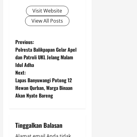
Visit Website
View All Posts
P
Previous:
Polresta Balikpapan Gelar Apel
o
dan Patroli UKL Jelang Malam
Idul Adha
s
Next:
t
Lapas Banyuwangi Potong 12
Hewan Qurban, Warga Binaan
n
Akan Nyate Bareng
a
v
Tinggalkan Balasan
i
Alamat email Anda tidak