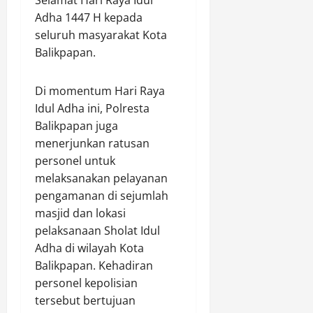
Selamat Hari Raya Idul
k
a
i
r
Adha 1447 H kepada
H
l
G
a
o
seluruh masyarakat Kota
t
e
n
n
i
d
Balikpapan.
S
g
m
u
a
k
P
n
b
Di momentum Hari Raya
o
a
g
u
Idul Adha ini, Polresta
n
t
B
d
Balikpapan juga
g
r
a
a
,
o
menerjunkan ratusan
n
n
W
l
u
personel untuk
K
a
i
a
e
melaksanakan pelayanan
r
S
P
j
pengamanan di sejumlah
g
e
a
a
masjid dan lokasi
a
j
t
r
pelaksanaan Sholat Idul
s
u
r
P
Adha di wilayah Kota
e
m
a
e
k
Balikpapan. Kehadiran
l
m
i
a
personel kepolisian
a
Agustus
t
h
s
tersebut bertujuan
9,
a
G