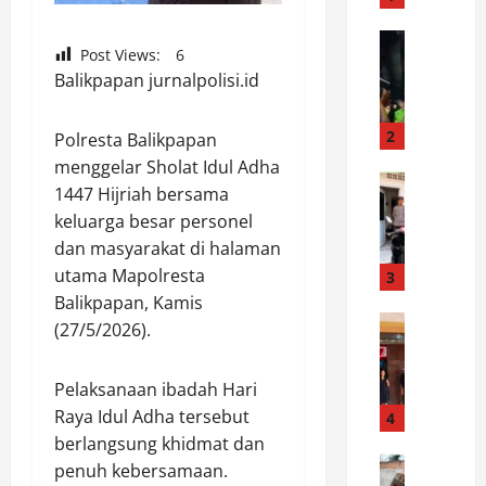
i
n
News
Post Views:
6
D
a
Balikpapan jurnalpolisi.id
a
s
r
i
i
P
2
Polresta Balikpapan
P
e
menggelar Sholat Idul Adha
e
News
m
1447 Hijriah bersama
S
r
a
keluarga besar personel
P
a
n
dan masyarakat di halaman
K
n
d
T
utama Mapolresta
t
3
i
P
a
a
Balikpapan, Kamis
o
News
r
n
(27/5/2026).
P
l
a
A
a
d
h
i
Pelaksanaan ibadah Hari
s
a
i
r
t
Raya Idul Adha tersebut
K
4
n
P
i
a
g
berlangsung khidmat dan
a
k
News
l
g
n
penuh kebersamaan.
D