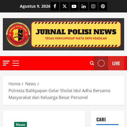
Skip
Facebook
Twitter
Youtube
Linkedin
Instagram
Pinterest
Agustus 9, 2026
to
content
LIVE
Primary
Menu
Home
News
Polresta Balikpapan Gelar Sholat Idul Adha Bersama
Masyarakat dan Keluarga Besar Personel
CARI
News