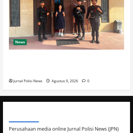
News
Pastikan Ibadah Minggu Aman, Detasemen Gegana
Brimob Kaltim Patroli Sejumlah Gereja di
Balikpapan
Jurnal Polisi News
Agustus 9, 2026
0
ABOUT AUTHOR
Perusahaan media online Jurnal Polisi News (JPN)