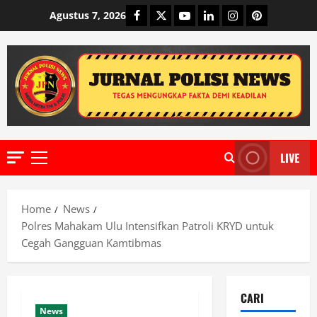
Skip
Facebook
Twitter
Youtube
Linkedin
Instagram
Pinterest
Agustus 7, 2026
to
content
LIVE
Primary
Menu
Home
News
Polres Mahakam Ulu Intensifkan Patroli KRYD untuk
Cegah Gangguan Kamtibmas
CARI
News