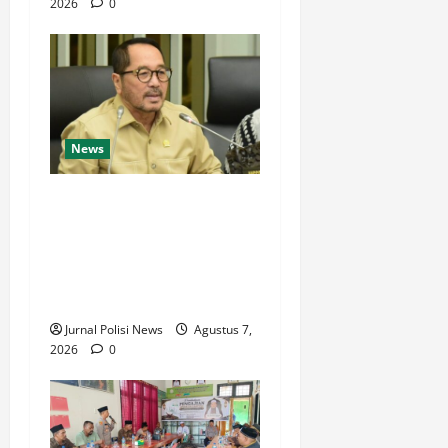
2026
0
News
Di Hadapan Ratusan
Distributor, Firman
Soebagyo Tegaskan Pupuk
Bersubsidi Tak Boleh
Disalahgunakan
Jurnal Polisi News
Agustus 7,
2026
0