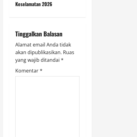
n
n
Keselamatan 2026
a
Agustus
7,
v
2026
Tinggalkan Balasan
i
0
Alamat email Anda tidak
g
akan dipublikasikan.
Ruas
yang wajib ditandai
*
a
Komentar
*
t
i
o
n