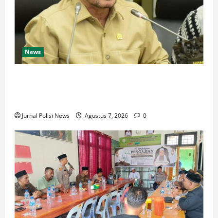
News
Di Hadapan Ratusan Distributor, Firman Soebagyo
Tegaskan Pupuk Bersubsidi Tak Boleh
Disalahgunakan
Jurnal Polisi News
Agustus 7, 2026
0