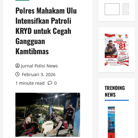
Polres Mahakam Ulu
Cari
Intensifkan Patroli
KRYD untuk Cegah
Gangguan
Kamtibmas
Jurnal Polisi News
Februari 3, 2026
1 minute read
0
TRENDING
NEWS
News
P
e
m
k
1