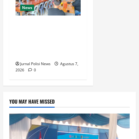
News
Pembukaan Pengajian
Aparatur Gampong Pante
Rambong Perkuat Syariat
Islam dan Sinergi Aparatur
Desa
Jurnal Polisi News
Agustus 7,
2026
0
YOU MAY HAVE MISSED